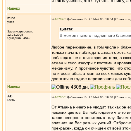
и так случилось, что я тут что-то пишу, а
Наверх
miha
№
16702
Добавлено: Вс 28 Май 06, 19:04 (20 лет том
умер
Цитата:
Зарегистрирован:
12.03.2005
В момент такого подлинного блаженс
Суждений: 4540
Любое переживание, в том числе и блажен
только начать наблюдать атман с хоть ка
наблюдать не с точки зрения тела, а ска
атман и тело изнутри с костями и кров
механизму. И противное чувство, что от
но и осознаёшь атман во всех живых сущ
достаточно гадкие переживания для собс
Наверх
АВ
№
16705
Добавлено: Вс 28 Май 06, 19:38 (20 лет том
Гость
От Атмана ничего не уводит, так как он 
никаких цветов. Вы наблюдаете что-то ин
также неверно относитесь к телу. Зачем 
влияния на Вас разных учений. Отбросьт
прекрасен, когда он очищен от всей эт