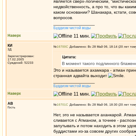
является сверх-логическим, "мистическо
недвойственность, а про то, что вы каки
каком основании? Шанакара, кстати, сов
вопросов.
_________________
Буддизм чистой воды
Наверх
КИ
№
16700
Добавлено: Вс 28 Май 06, 18:14 (20 лет том
3Д
Зарегистрирован:
Цитата:
17.02.2005
Суждений: 52233
В момент такого подлинного блаженс
Это и называется ахамкара - атман прини
странная адвайта выходит
.
_________________
Буддизм чистой воды
Наверх
АВ
№
16701
Добавлено: Вс 28 Май 06, 18:30 (20 лет том
Гость
Нет, это не называется аханкарой. Атман 
сливается с Атманом, а точнее - распоз
запутывать и потом находить в этом удо
буддистами из-за совсем других соображ