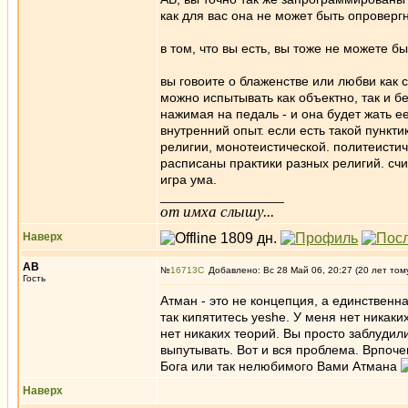
как для вас она не может быть опроверг
в том, что вы есть, вы тоже не можете б
вы говоите о блаженстве или любви как с
можно испытывать как объектно, так и б
нажимая на педаль - и она будет жать е
внутренний опыт. если есть такой пункти
религии, монотеистической. политеистиче
расписаны практики разных религий. счи
игра ума.
_________________
от имха слышу...
Наверх
АВ
№
16713
Добавлено: Вс 28 Май 06, 20:27 (20 лет том
Гость
Атман - это не концепция, а единственн
так кипятитесь yeshe. У меня нет никак
нет никаких теорий. Вы просто заблудили
выпутывать. Вот и вся проблема. Врпоче
Бога или так нелюбимого Вами Атмана
Наверх