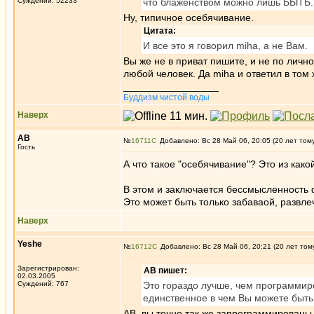
Суждений: 52233
что блаженством можно лишь БЫТЬ.
Ну, типичное осебячивание.
Цитата:
И все это я говорил miha, а не Вам.
Вы же не в приват пишите, и не по личн
любой человек. Да miha и ответил в том
_________________
Буддизм чистой воды
Наверх
АВ
№
16711
Добавлено: Вс 28 Май 06, 20:05 (20 лет том
Гость
А что такое "осебячивание"? Это из како
В этом и заключается бессмысленность 
Это может быть только забаваой, развл
Наверх
Yeshe
№
16712
Добавлено: Вс 28 Май 06, 20:21 (20 лет том
Зарегистрирован:
АВ пишет:
02.03.2005
Суждений: 767
Это гораздо лучше, чем программиро
единственное в чем Вы можете быть 
АВ, вы точно так же запрограммированы 