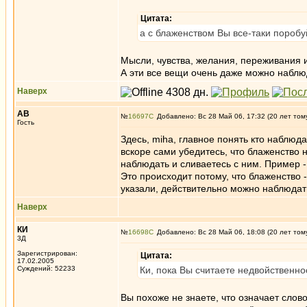
Цитата:
а с блаженством Вы все-таки поробуй
Мысли, чувства, желания, переживания 
А эти все вещи очень даже можно наблюд
Наверх
АВ
№
16697
Добавлено: Вс 28 Май 06, 17:32 (20 лет том
Гость
Здесь, miha, главное понять кто наблюд
вскоре сами убедитесь, что блаженство 
наблюдать и сливаетесь с ним. Пример 
Это происходит потому, что блаженство 
указали, действительно можно наблюдать
Наверх
КИ
№
16698
Добавлено: Вс 28 Май 06, 18:08 (20 лет том
3Д
Зарегистрирован:
Цитата:
17.02.2005
Суждений: 52233
Ки, пока Вы считаете недвойственно
Вы похоже не знаете, что означает слово