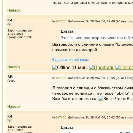
теле, как о мешке с костями и нечистот
Наверх
КИ
№
16706
Добавлено: Вс 28 Май 06, 19:48 (20 лет том
3Д
Зарегистрирован:
Цитата:
17.02.2005
Суждений: 52233
Это "я" или аханкара сливается с А
Вы говорили о слияние с неким "блаженст
называется ахамкарой.
_________________
Буддизм чистой воды
Наверх
АВ
№
16708
Добавлено: Вс 28 Май 06, 19:55 (20 лет том
Гость
Я говорил о слиянии с блаженством лишь
человек не понимает, что такое "БЫТЬ", 
Вам бы я так не сказал
Что ж Вы 
Наверх
КИ
№
16710
Добавлено: Вс 28 Май 06, 20:02 (20 лет том
3Д
Зарегистрирован:
Цитата:
17.02.2005