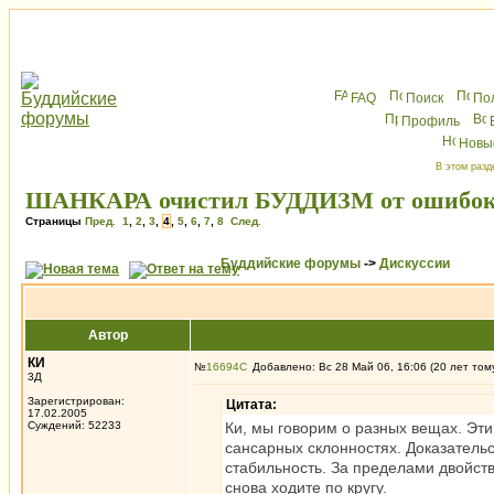
FAQ
Поиск
По
Профиль
Новы
В этом разд
ШАНКАРА очистил БУДДИЗМ от ошибок
Страницы
Пред.
1
,
2
,
3
,
4
,
5
,
6
,
7
,
8
След.
Буддийские форумы
->
Дискуссии
Автор
КИ
№
16694
Добавлено: Вс 28 Май 06, 16:06 (20 лет том
3Д
Зарегистрирован:
Цитата:
17.02.2005
Суждений: 52233
Ки, мы говорим о разных вещах. Эти
сансарных склонностях. Доказатель
стабильность. За пределами двойств
снова ходите по кругу.