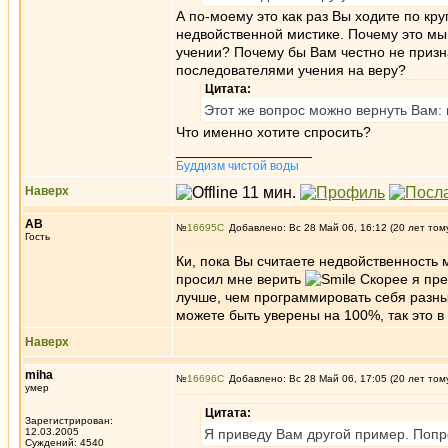
А по-моему это как раз Вы ходите по кру
недвойственной мистике. Почему это мы 
учении? Почему бы Вам честно не призн
последователями учения на веру?
Цитата:
Этот же вопрос можно вернуть Вам: 
Что именно хотите спросить?
_________________
Буддизм чистой воды
Наверх
АВ
№
16695
Добавлено: Вс 28 Май 06, 16:12 (20 лет том
Гость
Ки, пока Вы считаете недвойственность м
просил мне верить
Скорее я пр
лучше, чем программировать себя разны
можете быть уверены на 100%, так это в 
Наверх
miha
№
16696
Добавлено: Вс 28 Май 06, 17:05 (20 лет том
умер
Цитата:
Зарегистрирован:
12.03.2005
Я приведу Вам другой пример. Попр
Суждений: 4540