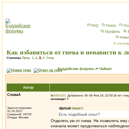
FAQ
Поиск
По
Профиль
Новы
В этом разд
Как избавиться от гнева и ненависти к л
Страницы
Пред.
1
,
2
,
3
,
4
След.
Буддийские форумы
->
Чайная
Автор
СлаваА
№
380433
Добавлено: Вт 06 Фев 18, 22:50 (9 лет том
ненавидят ?
Зарегистрирован:
djamali
пишет
:
31.10.2017
Есть подобный опыт?
Суждений: 18720
Откуда: Москва
Отделять ум от гнева. Не позволять ему 
сначала может продолжаться наблюдение г