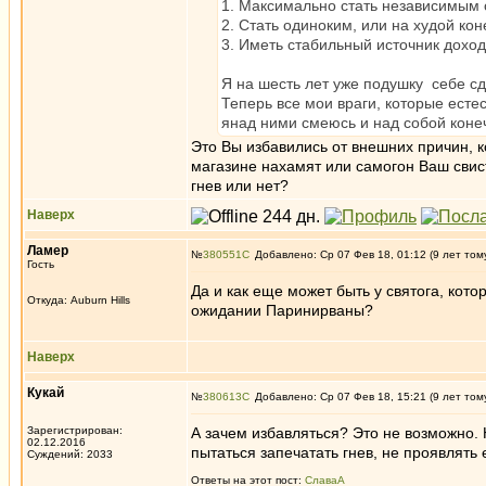
1. Максимально стать независимым 
2. Стать одиноким, или на худой кон
3. Иметь стабильный источник дохода
Я на шесть лет уже подушку себе сд
Теперь все мои враги, которые есте
янад ними смеюсь и над собой конечн
Это Вы избавились от внешних причин, к
магазине нахамят или самогон Ваш свис
гнев или нет?
Наверх
Ламер
№
380551
Добавлено: Ср 07 Фев 18, 01:12 (9 лет том
Гость
Да и как еще может быть у святога, кот
Откуда: Auburn Hills
ожидании Паринирваны?
Наверх
Кукай
№
380613
Добавлено: Ср 07 Фев 18, 15:21 (9 лет том
Зарегистрирован:
А зачем избавляться? Это не возможно. Н
02.12.2016
пытаться запечатать гнев, не проявлять 
Суждений: 2033
Ответы на этот пост:
СлаваА