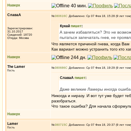
Наверх
СлаваА
№
380616
Добавлено: Ср 07 Фев 18, 15:28 (9 лет том
Кукай
пишет
:
Зарегистрирован:
31.10.2017
А зачем избавляться? Это не возможн
Суждений: 18720
пытаться запечатать гнев, не проявл
Откуда: Москва
Что является причиной гнева, когда Вам
Как вариант можно устранить того кто х
Наверх
The Lamer
№
380686
Добавлено: Ср 07 Фев 18, 19:29 (9 лет том
Гость
СлаваА
пишет
:
Даже великие Ламеры иногда ошиба
Никогда и ниразу. И вот тут уже будет 
разобраться.
Что такое ошибка? Для начала сформулир
Наверх
Lamer
№
380715
Добавлено: Ср 07 Фев 18, 20:37 (9 лет том
Гость