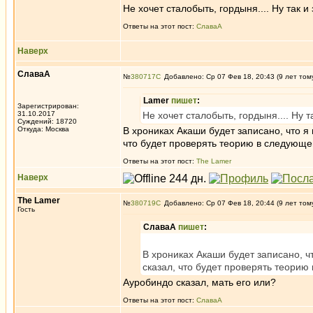
Не хочет сталобыть, гордыня.... Ну так и
Ответы на этот пост:
СлаваА
Наверх
СлаваА
№
380717
Добавлено: Ср 07 Фев 18, 20:43 (9 лет том
Lamer
пишет
:
Зарегистрирован:
31.10.2017
Не хочет сталобыть, гордыня.... Ну т
Суждений: 18720
Откуда: Москва
В хрониках Акаши будет записано, что я
что будет проверять теорию в следующе
Ответы на этот пост:
The Lamer
Наверх
The Lamer
№
380719
Добавлено: Ср 07 Фев 18, 20:44 (9 лет том
Гость
СлаваА
пишет
:
В хрониках Акаши будет записано, ч
сказал, что будет проверять теорию
Ауробиндо сказал, мать его или?
Ответы на этот пост:
СлаваА