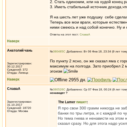
2. Стать одиноким, или на худой конец р
3. Иметь стабильный источник дохода,что
Я на шесть лет уже подушку себе сделал
Теперь все мои враги, которые естестве
ними смеюсь и над собой конечно. Ну и с
Ответы на этот пост:
СлаваА
Наверх
Анатолий чань
№
380485
Добавлено: Вт 06 Фев 18, 23:34 (9 лет том
По пункту 2 ясно, он же сказал яма с г
Зарегистрирован:
максимум на полгода. Зато приобрел 2 
30.12.2017
Суждений: 372
эгоизм
Откуда: Липецк
Наверх
СлаваА
№
380526
Добавлено: Ср 07 Фев 18, 00:24 (9 лет том
ненавидят ?
Зарегистрирован:
The Lamer
пишет
:
31.10.2017
Я про свои 300 грамм никогда не за
Суждений: 18720
Откуда: Москва
банки по тры литра, и с каждой по ч
Но тема гнева и ненависти на этом 
сказал сразу. Но для этога надо уси