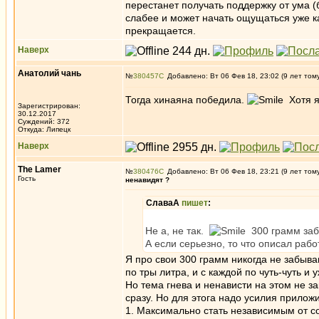
перестанет получать поддержку от ума 
слабее и может начать ощущаться уже к
прекращается.
Наверх
Анатолий чань
№
380457
Добавлено: Вт 06 Фев 18, 23:02 (9 лет том
Тогда хинаяна победила.
Хотя я 
Зарегистрирован:
30.12.2017
Суждений: 372
Откуда: Липецк
Наверх
The Lamer
№
380476
Добавлено: Вт 06 Фев 18, 23:21 (9 лет том
Гость
ненавидят ?
СлаваА
пишет
:
Не а, не так.
300 грамм забы
А если серьезно, то что описал рабо
Я про свои 300 грамм никогда не забыва
по тры литра, и с каждой по чуть-чуть и 
Но тема гнева и ненависти на этом не за
сразу. Но для этога надо усилия приложи
1. Максимально стать независимым от с