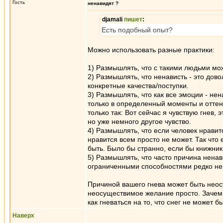
Гость
ненавидят ?
djamali
пишет
:
Есть подобный опыт?
Можно использовать разные практики:
1) Размышлять, что с такими людьми мож
2) Размышлять, что ненависть - это дов
конкретные качества/поступки.
3) Размышлять, что как все эмоции - нен
только в определенный моменты и оттено
только так: Вот сейчас я чувствую гнев, э
но уже немного другое чувство.
4) Размышлять, что если человек нравит
нравится всем просто не может. Так что
быть. Было бы странно, если бы книжни
5) Размышлять, что часто причина ненави
ограниченными способностями редко нен
Причиной вашего гнева может быть неос
неосуществимое желание просто. Зачем
как гневаться на то, что снег не может б
Наверх