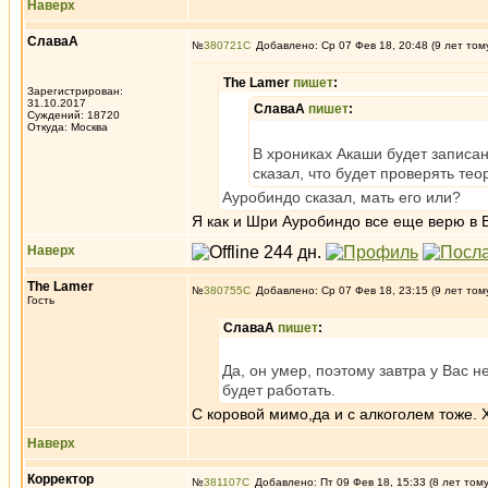
Наверх
СлаваА
№
380721
Добавлено: Ср 07 Фев 18, 20:48 (9 лет том
The Lamer
пишет
:
Зарегистрирован:
31.10.2017
СлаваА
пишет
:
Суждений: 18720
Откуда: Москва
В хрониках Акаши будет записан
сказал, что будет проверять те
Ауробиндо сказал, мать его или?
Я как и Шри Ауробиндо все еще верю в 
Наверх
The Lamer
№
380755
Добавлено: Ср 07 Фев 18, 23:15 (9 лет том
Гость
СлаваА
пишет
:
Да, он умер, поэтому завтра у Вас н
будет работать.
С коровой мимо,да и с алкоголем тоже. Х
Наверх
Корректор
№
381107
Добавлено: Пт 09 Фев 18, 15:33 (8 лет том