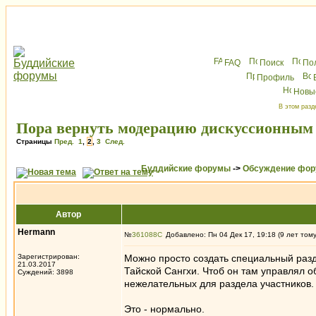
FAQ
Поиск
По
Профиль
Новы
В этом разд
Пора вернуть модерацию дискуссионным 
Страницы
Пред.
1
,
2
,
3
След.
Буддийские форумы
->
Обсуждение фор
Автор
Hermann
№
361088
Добавлено: Пн 04 Дек 17, 19:18 (9 лет том
Зарегистрирован:
Можно просто создать специальный разд
21.03.2017
Тайской Сангхи. Чтоб он там управлял 
Суждений: 3898
нежелательных для раздела участников. Т
Это - нормально.