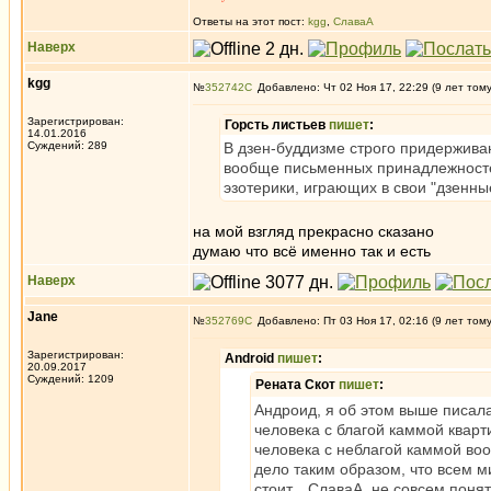
Ответы на этот пост:
kgg
,
СлаваА
Наверх
kgg
№
352742
Добавлено: Чт 02 Ноя 17, 22:29 (9 лет том
Зарегистрирован:
Горсть листьев
пишет
:
14.01.2016
Суждений: 289
В дзен-буддизме строго придерживаю
вообще письменных принадлежносте
эзотерики, играющих в свои "дзенны
на мой взгляд прекрасно сказано
думаю что всё именно так и есть
Наверх
Jane
№
352769
Добавлено: Пт 03 Ноя 17, 02:16 (9 лет том
Зарегистрирован:
Android
пишет
:
20.09.2017
Суждений: 1209
Рената Скот
пишет
:
Андроид, я об этом выше писала,
человека с благой каммой кварти
человека с неблагой каммой во
дело таким образом, что всем м
стоит. СлаваА, не совсем понят