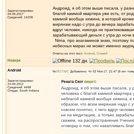
Андроид, я об этом выше писала, у разны
Зарегистрирован:
благой каммой квартира уже есть, от род
29.09.2017
Суждений: 14208
каммой вообще хижина, в которой кроме
мирянам надо с утра до вечера зарабаты
вдруг человек, никогда не практиковавши
зарабатывающий деньги с утра до ночи в
Nima, про анагаминов знаю, поэтому пон
небесных мирах не может именно зауря
Ответы на этот пост:
Android
,
СлаваА
Наверх
Android
№
352739
Добавлено: Чт 02 Ноя 17, 21:47 (9 лет том
Зарегистрирован:
Рената Скот
пишет
:
23.09.2012
Суждений: 4498
Андроид, я об этом выше писала, у р
Откуда: South Indiana
человека с благой каммой квартира у
неблагой каммой вообще хижина, в 
образом, что всем мирянам надо с у
совсем понятно, с чего вдруг челове
ни на медитацию, а только зарабатыв
скажем, на распространение Учения
оговорку о том, что накапливать бл