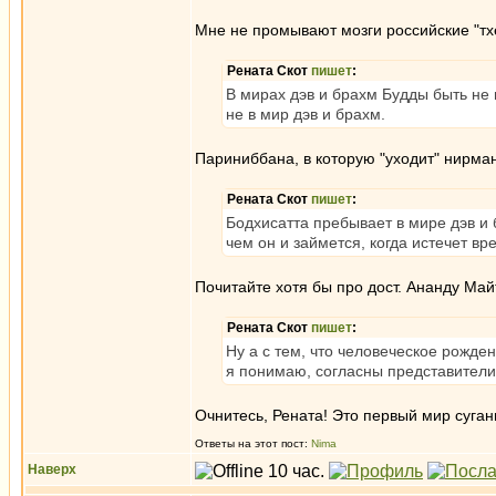
Мне не промывают мозги российские "тхе
Рената Скот
пишет
:
В мирах дэв и брахм Будды быть не 
не в мир дэв и брахм.
Париниббана, в которую "уходит" нирман
Рената Скот
пишет
:
Бодхисатта пребывает в мире дэв и 
чем он и займется, когда истечет вр
Почитайте хотя бы про дост. Ананду Ма
Рената Скот
пишет
:
Ну а с тем, что человеческое рожд
я понимаю, согласны представители
Очнитесь, Рената! Это первый мир суган
Ответы на этот пост:
Nima
Наверх