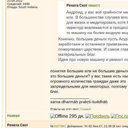
23.09.2012
Суждений: 4498
Рената Скот
пишет
:
Откуда: South Indiana
Андроид, у вас всё крайности к
или. В большинстве случаев впо
для жизни и медитировать хотя 
чересчур вовлекаются в процесс
то машину на более модную моде
Конечно, большие деньги пусть Асу
заработаем и останемся привязанным
пожертвовал царством. И самое гла
материальных благ.
Идея про новую машину и ремонт по
понятия большие или не большие деньги
это большие деньги? у вас такие есть н
огромного количества граждан даже это 
запредельными для некоторых. поэтому
благ.
_________________
sarva-dharmāḥ prakṛti-śuddhāḥ
Ответы на этот пост:
СлаваА
Наверх
Рената Скот
№
352736
Добавлено: Чт 02 Ноя 17, 21:36 (9 лет том