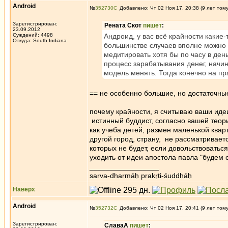
Android
№
352730
Добавлено: Чт 02 Ноя 17, 20:38 (9 лет том
Зарегистрирован:
Рената Скот
пишет
:
23.09.2012
Суждений: 4498
Андроид, у вас всё крайности какие
Откуда: South Indiana
большинстве случаев вполне можно 
медитировать хотя бы по часу в ден
процесс зарабатывания денег, начи
модель менять. Тогда конечно на пр
== не особенно большие, но достаточны
почему крайности, я считываю ваши идеи,
истинный буддист, согласно вашей теор
как учеба детей, размен маленькой ква
другой город, страну, не рассматриваетс
которых не будет, если довольствоватьс
уходить от идеи апостола павла "будем 
_________________
sarva-dharmāḥ prakṛti-śuddhāḥ
Наверх
Android
№
352732
Добавлено: Чт 02 Ноя 17, 20:41 (9 лет том
Зарегистрирован:
СлаваА
пишет
: