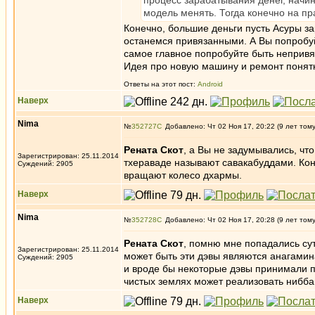
процесс зарабатывания денег, начи
модель менять. Тогда конечно на пр
Конечно, большие деньги пусть Асуры з
останемся привязанными. А Вы попробуйт
самое главное попробуйте быть непривя
Идея про новую машину и ремонт понятн
Ответы на этот пост:
Android
Наверх
Nima
№
352727
Добавлено: Чт 02 Ноя 17, 20:22 (9 лет том
Рената Скот
, а Вы не задумывались, чт
Зарегистрирован: 25.11.2014
тхераваде называют савакабуддами. Коне
Суждений: 2905
вращают колесо дхармы.
Наверх
Nima
№
352728
Добавлено: Чт 02 Ноя 17, 20:28 (9 лет том
Рената Скот
, помню мне попадались сут
Зарегистрирован: 25.11.2014
может быть эти дэвы являются анагамин
Суждений: 2905
и вроде бы некоторые дэвы принимали п
чистых землях может реализовать ниббану
Наверх