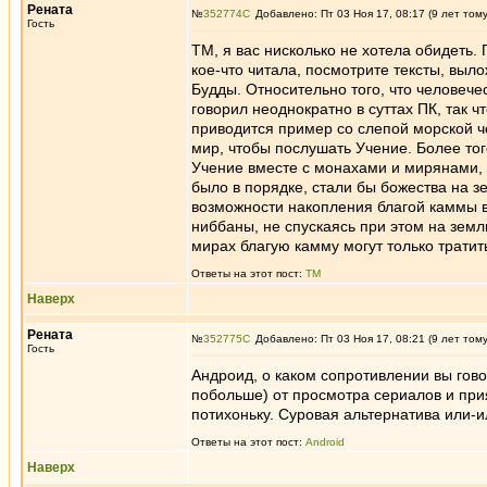
Рената
№
352774
Добавлено: Пт 03 Ноя 17, 08:17 (9 лет том
Гость
ТМ, я вас нисколько не хотела обидеть. 
кое-что читала, посмотрите тексты, выл
Будды. Относительно того, что человеч
говорил неоднократно в суттах ПК, так ч
приводится пример со слепой морской че
мир, чтобы послушать Учение. Более то
Учение вместе с монахами и мирянами, 
было в порядке, стали бы божества на 
возможности накопления благой каммы в
ниббаны, не спускаясь при этом на земл
мирах благую камму могут только тратит
Ответы на этот пост:
ТМ
Наверх
Рената
№
352775
Добавлено: Пт 03 Ноя 17, 08:21 (9 лет том
Гость
Андроид, о каком сопротивлении вы гово
побольше) от просмотра сериалов и прия
потихоньку. Суровая альтернатива или-ил
Ответы на этот пост:
Android
Наверх