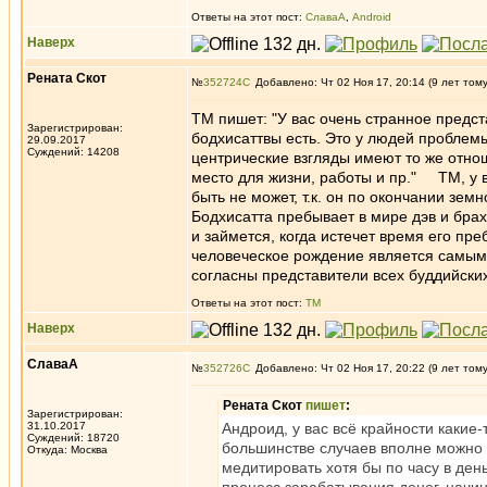
Ответы на этот пост:
СлаваА
,
Android
Наверх
Рената Скот
№
352724
Добавлено: Чт 02 Ноя 17, 20:14 (9 лет том
TM пишет: "У вас очень странное предст
Зарегистрирован:
бодхисаттвы есть. Это у людей проблемы
29.09.2017
Суждений: 14208
центрические взгляды имеют то же отнош
место для жизни, работы и пр." ТМ, у 
быть не может, т.к. он по окончании зем
Бодхисатта пребывает в мире дэв и брах
и займется, когда истечет время его пре
человеческое рождение является самым
согласны представители всех буддийски
Ответы на этот пост:
ТМ
Наверх
СлаваА
№
352726
Добавлено: Чт 02 Ноя 17, 20:22 (9 лет том
Рената Скот
пишет
:
Зарегистрирован:
31.10.2017
Андроид, у вас всё крайности какие
Суждений: 18720
большинстве случаев вполне можно 
Откуда: Москва
медитировать хотя бы по часу в ден