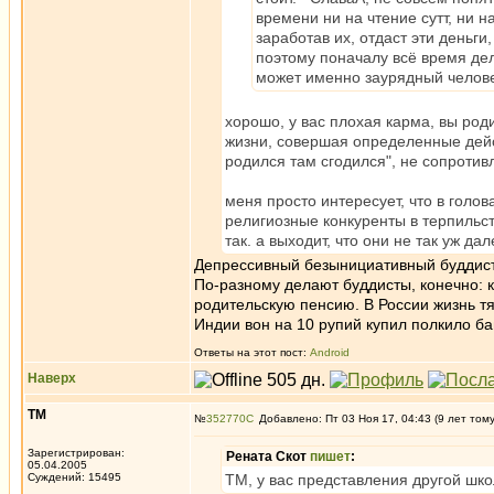
времени ни на чтение сутт, ни н
заработав их, отдаст эти деньг
поэтому поначалу всё время дел
может именно заурядный челове
хорошо, у вас плохая карма, вы род
жизни, совершая определенные дейст
родился там сгодился", не сопротив
меня просто интересует, что в голо
религиозные конкуренты в терпильств
так. а выходит, что они не так уж д
Депрессивный безынициативный буддист 
По-разному делают буддисты, конечно: к
родительскую пенсию. В России жизнь тяж
Индии вон на 10 рупий купил полкило ба
Ответы на этот пост:
Android
Наверх
ТМ
№
352770
Добавлено: Пт 03 Ноя 17, 04:43 (9 лет том
Зарегистрирован:
Рената Скот
пишет
:
05.04.2005
Суждений: 15495
ТМ, у вас представления другой шко