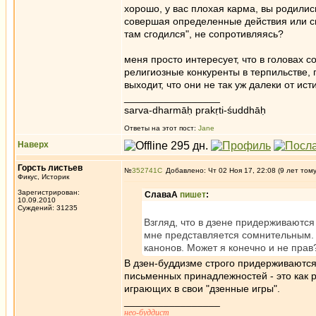
хорошо, у вас плохая карма, вы родилис
совершая определенные действия или см
там сгодился", не сопротивляясь?
меня просто интересует, что в головах 
религиозные конкуренты в терпильстве, па
выходит, что они не так уж далеки от и
_________________
sarva-dharmāḥ prakṛti-śuddhāḥ
Ответы на этот пост:
Jane
Наверх
Горсть листьев
№
352741
Добавлено: Чт 02 Ноя 17, 22:08 (9 лет том
Фикус, Историк
Зарегистрирован:
СлаваА
пишет
:
10.09.2010
Суждений: 31235
Взгляд, что в дзене придерживаются
мне представляется сомнительным. Т
канонов. Может я конечно и не прав
В дзен-буддизме строго придерживаются 
письменных принадлежностей - это как 
играющих в свои "дзенные игры".
_________________
нео-буддист