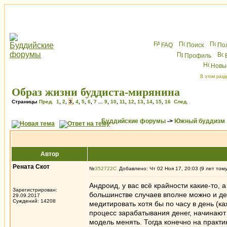
FAQ
Поиск
По
Профиль
Новы
В этом разд
Образ жизни буддиста-мирянина
Страницы
Пред.
1
,
2
,
3
,
4
,
5
,
6
,
7
...
9
,
10
,
11
,
12
,
13
,
14
,
15
,
16
След.
Буддийские форумы
->
Южный буддизм
Автор
Рената Скот
№
352722
Добавлено: Чт 02 Ноя 17, 20:03 (9 лет том
Андроид, у вас всё крайности какие-то,
Зарегистрирован:
большинстве случаев вполне можно и де
29.09.2017
Суждений: 14208
медитировать хотя бы по часу в день (к
процесс зарабатывания денег, начинают
модель менять. Тогда конечно на практи