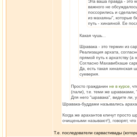
Эта ваша правда - это 
важного не обсуждалось
поссорились и сделали
из махаяны", которые б
путь - хинаяной. Ее по
Какая чушь...
Шравака - это термин из са
Реализация архата, согласн
прямой путь к архатству (а
Согласно Махавибхаше сарв
Да, есть такая хинаянская 
суеверия.
Просто гражданин
не в курсе
, ч
(пали), т.е. теми же шраваками
Для него "шравака", видите ли,
Шравака-буддами назывались араха
Когда же арахантов кличут просто ш
очищеными называют!), говорят, что
Т.е. последователи сарвастивады (кото