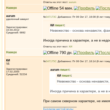
Ответы на этот пост:
aurum
Наверх
aurum
№
347173
Добавлено: Пт 06 Окт 17, 16:08 (9 лет тому
удаленный аккаунт
КИ
пишет
:
Зарегистрирован:
10.04.2012
Невежество - основа ненависти, фан
Суждений: 6892
Иногда причина в характере, а не в нед
Ответы на этот пост:
КИ
Наверх
КИ
№
347175
Добавлено: Пт 06 Окт 17, 16:14 (9 лет тому
3Д
Зарегистрирован:
aurum
пишет
:
17.02.2005
Суждений: 52234
КИ
пишет
:
Невежество - основа ненависти,
Иногда причина в характере, а не в
При самом скверном характере, не имея 
_________________
Буддизм чистой воды