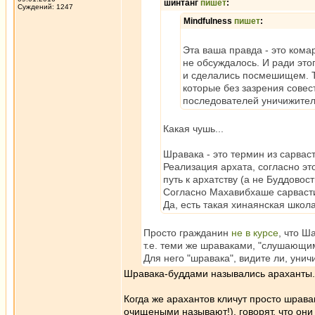
шинтанг
пишет
:
Суждений: 1247
Mindfulness
пишет
:
Эта ваша правда - это кома
не обсуждалось. И ради это
и сделались посмешищем. Т
которые без зазрения совес
последователей уничижитель
Какая чушь...
Шравака - это термин из сарвас
Реализация архата, согласно эт
путь к архатству (а не Буддовос
Согласно Махавибхаше сарвасти
Да, есть такая хинаянская школа
Просто гражданин
не в курсе
, что Ш
т.е. теми же шраваками, "слушающи
Для него "шравака", видите ли, уни
Шравака-буддами назывались араханты.
Когда же арахантов кличут просто шрава
очищеными называют!), говорят, что они