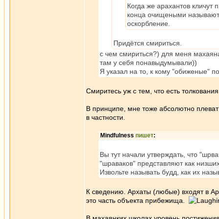
Когда же арахантов кличут 
конца очищеными называют!)
оскорбление.
Придётся смириться.
с чем смириться?) для меня махаяна
там у себя понавыдумывали))
Я указал на то, к кому "обиженые" п
Смиритесь уж с тем, что есть толкования
В принципе, мне тоже абсолютно плеват
в частности.
Mindfulness
пишет
:
Вы тут начали утверждать, что "шрва
"шраваков" представляют как низших
Извольте называть будд, как их назы
К сведению. Архаты (любые) входят в Ар
это часть объекта прибежища.
В махаянких школах уровень постижения 