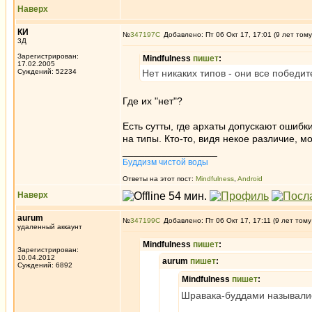
Наверх
КИ
№
347197
Добавлено: Пт 06 Окт 17, 17:01 (9 лет тому
3Д
Зарегистрирован:
Mindfulness
пишет
:
17.02.2005
Суждений: 52234
Нет никаких типов - они все победи
Где их "нет"?
Есть сутты, где архаты допускают ошибк
на типы. Кто-то, видя некое различие, м
_________________
Буддизм чистой воды
Ответы на этот пост:
Mindfulness
,
Android
Наверх
aurum
№
347199
Добавлено: Пт 06 Окт 17, 17:11 (9 лет тому
удаленный аккаунт
Mindfulness
пишет
:
Зарегистрирован:
10.04.2012
aurum
пишет
:
Суждений: 6892
Mindfulness
пишет
:
Шравака-буддами называли