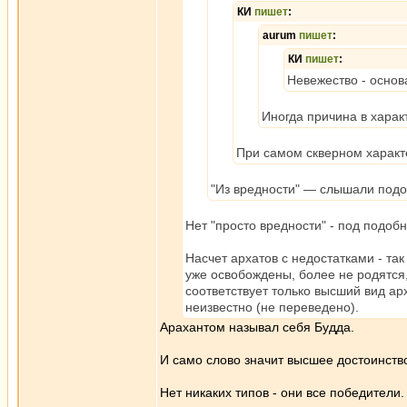
КИ
пишет
:
aurum
пишет
:
КИ
пишет
:
Невежество - основ
Иногда причина в харак
При самом скверном характе
"Из вредности" — слышали под
Нет "просто вредности" - под подоб
Насчет архатов с недостатками - так
уже освобождены, более не родятся
соответствует только высший вид ар
неизвестно (не переведено).
Арахантом называл себя Будда.
И само слово значит высшее достоинство
Нет никаких типов - они все победители