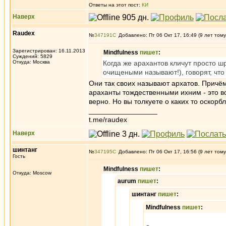
Ответы на этот пост:
КИ
Наверх
Raudex
№
347191
Добавлено: Пт 06 Окт 17, 16:49 (9 лет тому
Зарегистрирован: 16.11.2013
Mindfulness
пишет
:
Суждений: 5829
Откуда: Москва
Когда же арахантов кличут просто ш
очищеными называют!), говорят, что
Они так своих называют архатов. Причём
араханты тождественными ихним - это в
верно. Но вы толкуете о каких то оскорб
_________________
t.me/raudex
Наверх
шинтанг
№
347195
Добавлено: Пт 06 Окт 17, 16:56 (9 лет тому
Гость
Mindfulness
пишет
:
Откуда: Moscow
aurum
пишет
:
шинтанг
пишет
:
Mindfulness
пишет
: