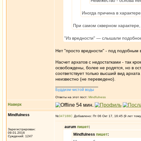
Невежество - основа не
Иногда причина в характере
При самом скверном характере, 
"Из вредности" — слышали подобн
Нет "просто вредности" - под подобным 
Насчет архатов с недостатками - так кро
освобождены, более не родятся, но в о
соответствует только высший вид архата
неизвестно (не переведено).
_________________
Буддизм чистой воды
Ответы на этот пост:
Mindfulness
Наверх
Mindfulness
№
347188
Добавлено: Пт 06 Окт 17, 16:45 (9 лет тому
aurum
пишет
:
Зарегистрирован:
09.01.2016
Mindfulness
пишет
:
Суждений: 1247