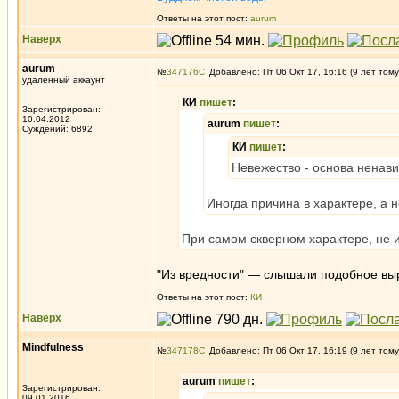
Ответы на этот пост:
aurum
Наверх
aurum
№
347176
Добавлено: Пт 06 Окт 17, 16:16 (9 лет тому
удаленный аккаунт
КИ
пишет
:
Зарегистрирован:
10.04.2012
aurum
пишет
:
Суждений: 6892
КИ
пишет
:
Невежество - основа ненави
Иногда причина в характере, а 
При самом скверном характере, не и
"Из вредности" — слышали подобное в
Ответы на этот пост:
КИ
Наверх
Mindfulness
№
347178
Добавлено: Пт 06 Окт 17, 16:19 (9 лет тому
aurum
пишет
:
Зарегистрирован:
09.01.2016