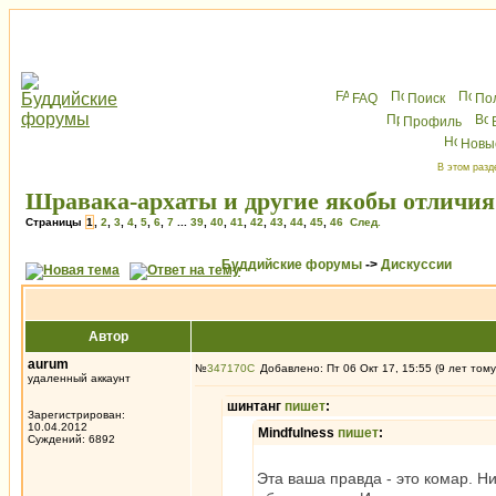
FAQ
Поиск
По
Профиль
Новы
В этом разд
Шравака-архаты и другие якобы отличия
Страницы
1
,
2
,
3
,
4
,
5
,
6
,
7
...
39
,
40
,
41
,
42
,
43
,
44
,
45
,
46
След.
Буддийские форумы
->
Дискуссии
Автор
aurum
№
347170
Добавлено: Пт 06 Окт 17, 15:55 (9 лет тому
удаленный аккаунт
шинтанг
пишет
:
Зарегистрирован:
10.04.2012
Mindfulness
пишет
:
Суждений: 6892
Эта ваша правда - это комар. Н