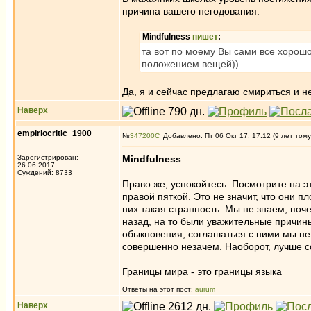
причина вашего негодования.
Mindfulness
пишет
:
та вот по моему Вы сами все хорошо
положением вещей))
Да, я и сейчас предлагаю смириться и не
Наверх
empiriocritic_1900
№
347200
Добавлено: Пт 06 Окт 17, 17:12 (9 лет тому
Зарегистрирован:
Mindfulness
26.06.2017
Суждений: 8733
Право же, успокойтесь. Посмотрите на э
правой пяткой. Это не значит, что они п
них такая странность. Мы не знаем, поче
назад, на то были уважительные причины
обыкновения, соглашаться с ними мы не 
совершенно незачем. Наоборот, лучше со
_________________
Границы мира - это границы языка
Ответы на этот пост:
aurum
Наверх