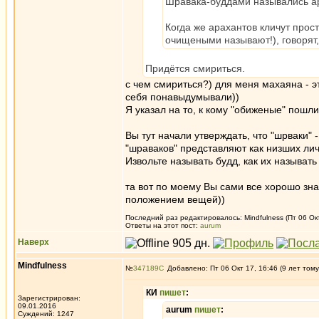
Шравака-буддами назывались а
Когда же арахантов кличут прос
очищеными называют!), говорят,
Придётся смириться.
с чем смириться?) для меня махаяна - э
себя понавыдумывали))
Я указал на то, к кому "обиженые" пошли
Вы тут начали утверждать, что "шрваки" 
"шраваков" представляют как низших ли
Извольте называть будд, как их называть
та вот по моему Вы сами все хорошо зна
положением вещей))
Последний раз редактировалось: Mindfulness (Пт 06 Окт
Ответы на этот пост:
aurum
Наверх
Mindfulness
№
347189
Добавлено: Пт 06 Окт 17, 16:46 (9 лет тому
КИ
пишет
:
Зарегистрирован:
09.01.2016
aurum
пишет
:
Суждений: 1247