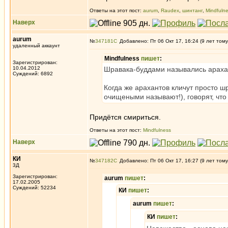
Ответы на этот пост:
aurum
,
Raudex
,
шинтанг
,
Mindfuln
Наверх
aurum
№
347181
Добавлено: Пт 06 Окт 17, 16:24 (9 лет тому
удаленный аккаунт
Mindfulness
пишет
:
Зарегистрирован:
10.04.2012
Шравака-буддами назывались араха
Суждений: 6892
Когда же арахантов кличут просто ш
очищеными называют!), говорят, что
Придётся смириться.
Ответы на этот пост:
Mindfulness
Наверх
КИ
№
347182
Добавлено: Пт 06 Окт 17, 16:27 (9 лет тому
3Д
Зарегистрирован:
aurum
пишет
:
17.02.2005
Суждений: 52234
КИ
пишет
:
aurum
пишет
:
КИ
пишет
: