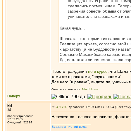
обсуждалось. И ради этого кома
сделались посмешищем. Теперь 
зазрения совести обзывают благ
уничижительно шраваками и т.п.,
Какая чушь...
Шравака - это термин из сарвастива
Реализация архата, согласно этой ш
к архатству (а не Буддовости) назва
Согласно Махавибхаше сарвастивады
Да, есть такая хинаянская школа сар
Просто гражданин
не в курсе
, что Шакья
теми же шраваками, "слушающими".
Для него "шравака", видите ли, уничижи
Ответы на этот пост:
Mindfulness
Наверх
КИ
№
347172
Добавлено: Пт 06 Окт 17, 16:04 (9 лет тому
3Д
Зарегистрирован:
Невежество - основа ненависти, фанатиз
17.02.2005
_________________
Суждений: 52234
Буддизм чистой воды