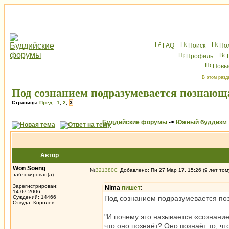
FAQ
Поиск
По
Профиль
Новы
В этом разд
Под сознанием подразумевается познающ
Страницы
Пред.
1
,
2
,
3
Буддийские форумы
->
Южный буддизм
Автор
Won Soeng
№
321380
Добавлено: Пн 27 Мар 17, 15:26 (9 лет том
заблокирован(а)
Зарегистрирован:
Nima
пишет
:
14.07.2006
Суждений: 14466
Под сознанием подразумевается по
Откуда: Королев
"И почему это называется «сознание
что оно познаёт? Оно познаёт то, ч