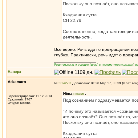
Поскольку оно познаёт, оно называе
Кхаджания сутта
СН 22.79
Соответственно, когда там говорит
деятельности.
Все верно. Речь идет о прекращении по
глубже. Практически, речь идет о прекр
_________________
Решительность и усердие (шила) в невозмутимом (самадхи) ис
Наверх
Adzamaro
№
321427
Добавлено: Вт 28 Мар 17, 00:59 (9 лет том
Nima
пишет
:
Зарегистрирован: 11.12.2013
Суждений: 1767
Под сознанием подразумевается по
Откуда: Москва
"И почему это называется «сознание
что оно познаёт? Оно познаёт то, ч
Поскольку оно познаёт, оно называе
Кхаджания сутта