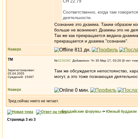
СН 22.79
Соответственно, когда там говорит
деятельности.
Сознание это дхамма. Таким образом ког
больше не возникнет. Дхаммы это не дея
Так же как прекращается ведана-дхамма
прекращается и дхамма "сознание".
Наверх
ТМ
№
321618
Добавлено: Чт 30 Мар 17, 03:26 (9 лет том
Зарегистрирован:
Там же обсуждается непостоянство, хара
05.04.2005
могут, а это тоже познающая деятельнос
Суждений: 15497
Наверх
Тред сейчас никто не читает.
Буддийские форумы
->
Южный буддизм
Страница
3
из
3