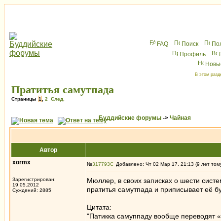
FAQ
Поиск
По
Профиль
Новы
В этом разд
Пратитья самутпада
Страницы
1
,
2
След.
Буддийские форумы
->
Чайная
Автор
xormx
№
317793
Добавлено: Чт 02 Мар 17, 21:13 (9 лет том
Зарегистрирован:
Мюллер, в своих записках о шести сис
19.05.2012
пратитья самутпада и приписывает её б
Суждений: 2885
Цитата:
"Патикка самуппаду вообще переводят 