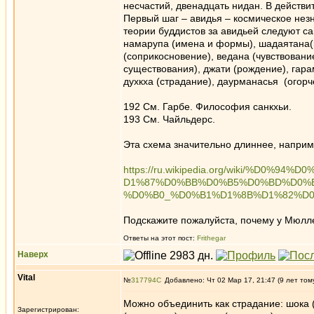
несчастий, двенадцать нидан. В действ
Первый шаг – авидья – космическое нез
теории буддистов за авидьей следуют с
намарупа (имена и формы), шадаятана(
(соприкосновение), ведана (чувствовани
существования), джати (рождение), гарам
духкха (страдание), даурманасья (огорч
192 См. Гарбе. Философия санкхьи.
193 См. Чайльдерс.
Эта схема значительно длиннее, наприм
https://ru.wikipedia.org/wiki/%
D1%87%D0%BB%D0%B5%D0%BD%D0%
%D0%B0_%D0%B1%D1%8B%D1%82%D
Подскажите пожалуйста, почему у Мюлле
Ответы на этот пост:
Frithegar
Наверх
Vital
№
317794
Добавлено: Чт 02 Мар 17, 21:47 (9 лет том
Можно объединить как страдание: шока (
Зарегистрирован: