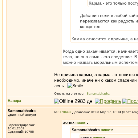
Карма - это только пост
Действия воли в любой кайя,
переживаются как радость и
конкретен.
Камма относится к причине, а н
Когда одно заканчивается, начинает
тела, но она сама - его следствие. 
можно назвать моральным аспектом
Не причина кармы, а карма - относится к
необходимо, иначе ни о каком спасении
лень.
Ответы на этот пост:
Samantabhadra
Наверх
Samantabhadra
№
317864
Добавлено: Пт 03 Мар 17, 18:13 (9 лет том
удаленный аккаунт
xormx
пишет
:
Зарегистрирован:
10.01.2009
Samantabhadra
пишет
:
Суждений: 10755