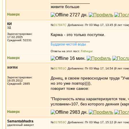
_________________
живите больше
Наверх
КИ
№
317847
Добавлено: Пт 03 Мар 17, 13:45 (9 лет том
3Д
Зарегистрирован:
Карма - это только поступки.
17.02.2005
_________________
Суждений: 52231
Буддизм чистой воды
Ответы на этот пост:
Frithegar
Наверх
xormx
№
317851
Добавлено: Пт 03 Мар 17, 14:54 (9 лет том
Зарегистрирован:
Донец, в своем превосходном труде "Уче
19.05.2012
но это уже повтор)))),
Суждений: 2885
говорит тоже самое:
"Порочность клеш характеризуется тем,
условием»107, без которого деяния (кар
Наверх
Samantabhadra
№
317853
Добавлено: Пт 03 Мар 17, 15:12 (9 лет том
удаленный аккаунт