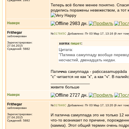
Суждений: 2885
Теперь всё более менее понятно. Спасибо
родились поражены невежеством, а тот к
Наверх
Frithegar
№
317845
Добавлено: Пт 03 Мар 17, 13:16 (9 лет том
заблокирован
Зарегистрирован:
xormx
пишет
:
27.04.2015
Суждений: 5882
Цитата:
"Патикка самуппаду вообще перевод
несчастий, двенадцать нидан.
Пати
чч
а самуппада - paṭiccasamuppāda
"с" читается не как "к", а как "ч". В пал
_________________
живите больше
Наверх
Frithegar
№
317846
Добавлено: Пт 03 Мар 17, 13:20 (9 лет том
заблокирован
Зарегистрирован:
И патичча самуппада это не только 12 н
27.04.2015
что-то возникает по причине, порожденн
Суждений: 5882
(камма). Этот общий термин очень подр