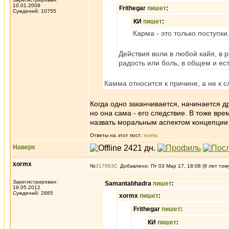
10.01.2009
Frithegar
пишет
:
Суждений: 10755
КИ
пишет
:
Карма - это только поступки
Действия воли в любой кайя, в 
радость или боль, в общем и ес
Камма относится к причине, а не к 
Когда одно заканчивается, начинается д
но она сама - его следствие. В тоже вр
назвать моральным аспектом концепции
Ответы на этот пост:
xormx
Наверх
xormx
№
317863
Добавлено: Пт 03 Мар 17, 18:08 (9 лет том
Зарегистрирован:
Samantabhadra
пишет
:
19.05.2012
Суждений: 2885
xormx
пишет
:
Frithegar
пишет
:
КИ
пишет
: