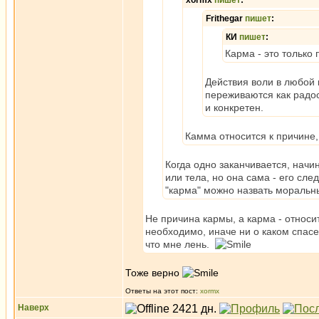
xormx
пишет
:
Frithegar
пишет
:
КИ
пишет
:
Карма - это только 
Действия воли в любой к
переживаются как радос
и конкретен.
Камма относится к причине,
Когда одно заканчивается, начи
или тела, но она сама - его сле
"карма" можно назвать моральн
Не причина кармы, а карма - относит
необходимо, иначе ни о каком спас
что мне лень.
Тоже верно
Ответы на этот пост:
xormx
Наверх