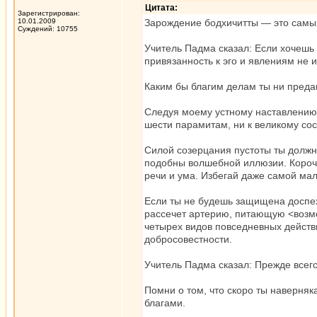
Цитата:
Зарегистрирован:
10.01.2009
Зарождение бодхичитты — это самый
Суждений: 10755
Учитель Падма сказал: Если хочешь 
привязанность к эго и явлениям не 
Каким бы благим делам ты ни преда
Следуя моему устному наставлению, 
шести парамитам, ни к великому со
Силой созерцания пустоты ты должн
подобны волшебной иллюзии. Короче
речи и ума. Избегай даже самой ма
Если ты не будешь защищена доспе
рассечет артерию, питающую <возм
четырех видов повседневных дейст
добросовестности.
Учитель Падма сказал: Прежде всего
Помни о том, что скоро ты наверняк
благами.