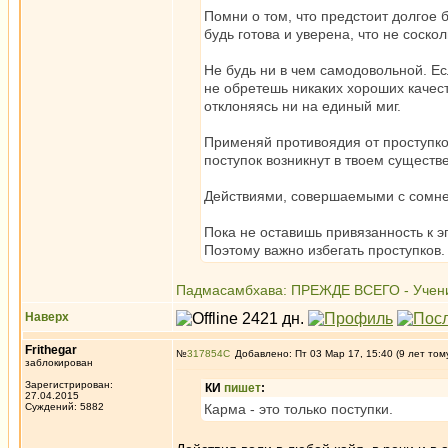
Помни о том, что предстоит долгое 
будь готова и уверена, что не соско
Не будь ни в чем самодовольной. Ес
не обретешь никаких хороших качест
отклоняясь ни на единый миг.
Применяй противоядия от проступко
поступок возникнут в твоем существ
Действиями, совершаемыми с сомнен
Пока не оставишь привязанность к эг
Поэтому важно избегать проступков.
Падмасамбхава: ПРЕЖДЕ ВСЕГО - Учения
Наверх
Frithegar
№
317854
Добавлено: Пт 03 Мар 17, 15:40 (9 лет том
заблокирован
Зарегистрирован:
КИ
пишет
:
27.04.2015
Суждений: 5882
Карма - это только поступки.