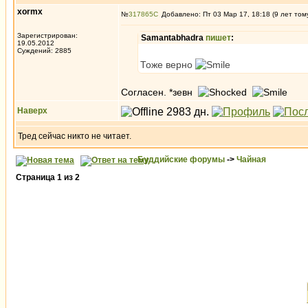
xormx
№
317865
Добавлено: Пт 03 Мар 17, 18:18 (9 лет том
Зарегистрирован:
Samantabhadra
пишет
:
19.05.2012
Суждений: 2885
Тоже верно
Согласен. *зевн
Наверх
Тред сейчас никто не читает.
Буддийские форумы
->
Чайная
Страница
1
из
2