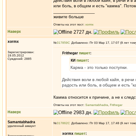
Действия воли в любой кайя, в речи и в
или боль, в общем и есть "камма". Пото
_________________
живите больше
Ответы на этот пост:
xormx
Наверх
xormx
№
317859
Добавлено: Пт 03 Мар 17, 17:07 (9 лет том
Зарегистрирован:
Frithegar
пишет
:
19.05.2012
Суждений: 2885
КИ
пишет
:
Карма - это только поступки.
Действия воли в любой кайя, в речи
радость или боль, в общем и есть "
Камма относится к причине, а не к след
Ответы на этот пост:
Samantabhadra
,
Frithegar
Наверх
Samantabhadra
№
317862
Добавлено: Пт 03 Мар 17, 17:48 (9 лет том
удаленный аккаунт
xormx
пишет
:
Зарегистрирован: