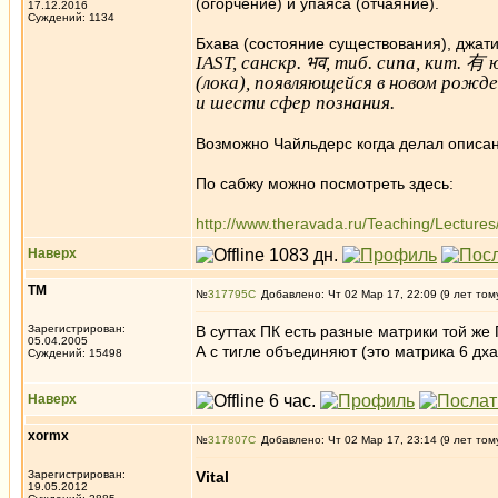
(огорчение) и упаяса (отчаяние).
17.12.2016
Суждений: 1134
Бхава (состояние существования), джат
IAST, санскр. भव, тиб. сипа, кит. 
(лока), появляющейся в новом рожд
и шести сфер познания.
Возможно Чайльдерс когда делал описан
По сабжу можно посмотреть здесь:
http://www.theravada.ru/Teaching/Lectur
Наверх
ТМ
№
317795
Добавлено: Чт 02 Мар 17, 22:09 (9 лет том
Зарегистрирован:
В суттах ПК есть разные матрики той же 
05.04.2005
А с тигле объединяют (это матрика 6 дха
Суждений: 15498
Наверх
xormx
№
317807
Добавлено: Чт 02 Мар 17, 23:14 (9 лет том
Зарегистрирован:
Vital
19.05.2012