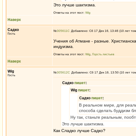
Это лучше шактизма.
Ответы на этот пост:
Wig
Наверх
Садко
№
305611
Добавлено: Сб 17 Дек 16, 13:46 (10 лет то
Гость
Учения об Атмане - разные. Христианск
индуизма.
Ответы на этот пост:
Wig
,
Горсть листьев
Наверх
Wig
№
305612
Добавлено: Сб 17 Дек 16, 13:50 (10 лет то
Гость
Садко
пишет
:
Wig
пишет
:
Садко
пишет
:
В реальном мире, для реаль
способа сделать буддизм б
Ну так, станьте реальным, пооб
Это лучше шактизма.
Как Сладко лучше Садко?