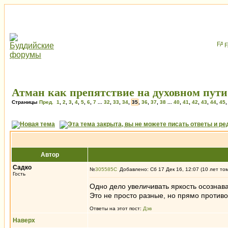
Атман как препятствие на духовном пути
Страницы
Пред.
1
,
2
,
3
,
4
,
5
,
6
,
7
...
32
,
33
,
34
,
35
,
36
,
37
,
38
...
40
,
41
,
42
,
43
,
44
,
45
Автор
Садко
№
305585
Добавлено: Сб 17 Дек 16, 12:07 (10 лет то
Гость
Одно дело увеличивать яркость осознава
Это не просто разные, но прямо противо
Ответы на этот пост:
Дэв
Наверх