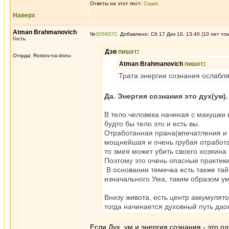
Ответы на этот пост:
Садко
Наверх
Atman Brahmanovich
№
305607
Добавлено: Сб 17 Дек 16, 13:40 (10 лет то
Гость
Дэв
пишет
:
Откуда: Rostov-na-donu
Atman Brahmanovich
пишет
:
Трата энергии сознания ослабля
Да. Энергия сознания это дух(ум).
В тело человека начиная с макушки 
будто бы тело это и есть вы.
Отработанная прана(впечатления и д
мощнейшая и очень грубая отработа
то змея может убить своего хозяина 
Поэтому это очень опасные практики
В основании темечка есть также тай
изначального Ума, таким образом ум
Внизу живота, есть центр аккумулят
тогда начинается духовный путь даос
Если Дух, ум и энергия сознания - это о