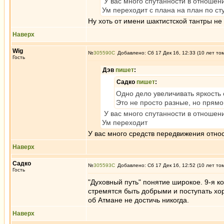
У вас много спутанности в отношени
Ум переходит с плана на план по ст
Ну хоть от имени шактистской тантры не
Наверх
Wig
№
305590
Добавлено: Сб 17 Дек 16, 12:33 (10 лет то
Гость
Дэв
пишет
:
Садко
пишет
:
Одно дело увеличивать яркость 
Это не просто разные, но прямо
У вас много спутанности в отношени
Ум переходит
У вас много средств передвижения отно
Наверх
Садко
№
305593
Добавлено: Сб 17 Дек 16, 12:52 (10 лет то
Гость
"Духовный путь" понятие широкое. 9-я к
стремятся быть добрыми и поступать х
об Атмане не достичь никогда.
Наверх