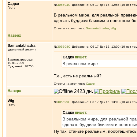
Садко
№
305594
Добавлено: Сб 17 Дек 16, 12:55 (10 лет то
Гость
В реальном мире, для реальной праведн
сделать буддизм близким и понятным б
Ответы на этот пост:
Samantabhadra
,
Wig
Наверх
Samantabhadra
№
305598
Добавлено: Сб 17 Дек 16, 13:00 (10 лет то
удаленный аккаунт
Садко
пишет
:
Зарегистрирован:
10.01.2009
В реальном мире
Суждений: 10755
Т.е., есть не реальный?
Ответы на этот пост:
Садко
Наверх
Wig
№
305599
Добавлено: Сб 17 Дек 16, 13:03 (10 лет то
Гость
Садко
пишет
:
В реальном мире, для реальной пра
сделать буддизм близким и понятн
Ну так, станьте реальным, пообтешитесь