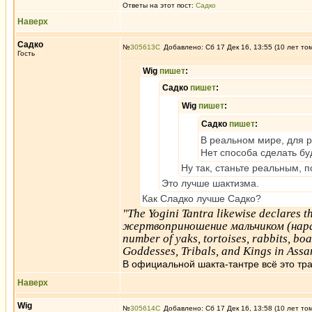
Ответы на этот пост:
Садко
Наверх
Садко
№
305613
Добавлено: Сб 17 Дек 16, 13:55 (10 лет то
Гость
Wig
пишет
:
Садко
пишет
:
Wig
пишет
:
Садко
пишет
:
В реальном мире, для р
Нет способа сделать б
Ну так, станьте реальным, 
Это лучше шактизма.
Как Сладко лучше Садко?
"The Yogini Tantra likewise declares t
жертвоприношение мальчиком (нарас
number of yaks, tortoises, rabbits, bo
Goddesses, Tribals, and Kings in Assa
В официальной шакта-тантре всё это трак
Наверх
Wig
№
305614
Добавлено: Сб 17 Дек 16, 13:58 (10 лет то