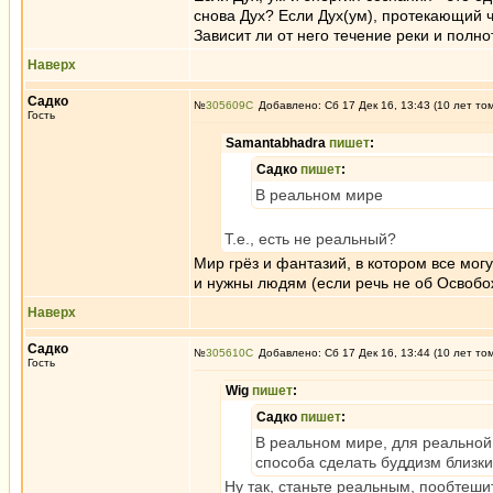
снова Дух? Если Дух(ум), протекающий че
Зависит ли от него течение реки и полн
Наверх
Садко
№
305609
Добавлено: Сб 17 Дек 16, 13:43 (10 лет то
Гость
Samantabhadra
пишет
:
Садко
пишет
:
В реальном мире
Т.е., есть не реальный?
Мир грёз и фантазий, в котором все мог
и нужны людям (если речь не об Освобо
Наверх
Садко
№
305610
Добавлено: Сб 17 Дек 16, 13:44 (10 лет то
Гость
Wig
пишет
:
Садко
пишет
:
В реальном мире, для реальной
способа сделать буддизм близк
Ну так, станьте реальным, пообтеши