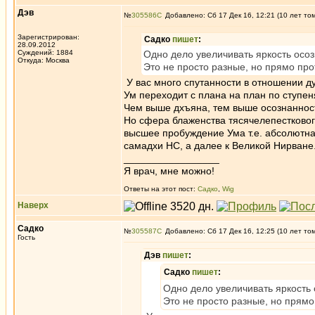
Дэв
№
305586
Добавлено: Сб 17 Дек 16, 12:21 (10 лет то
Зарегистрирован:
Садко
пишет
:
28.09.2012
Суждений: 1884
Одно дело увеличивать яркость осоз
Откуда: Москва
Это не просто разные, но прямо про
У вас много спутанности в отношении ду
Ум переходит с плана на план по ступен
Чем выше дхъяна, тем выше осознаннос
Но сфера блаженства тясячелепесткового
высшее пробуждение Ума т.е. абсолютна
самадхи НС, а далее к Великой Нирване
_________________
Я врач, мне можно!
Ответы на этот пост:
Садко
,
Wig
Наверх
Садко
№
305587
Добавлено: Сб 17 Дек 16, 12:25 (10 лет то
Гость
Дэв
пишет
:
Садко
пишет
:
Одно дело увеличивать яркость 
Это не просто разные, но прямо