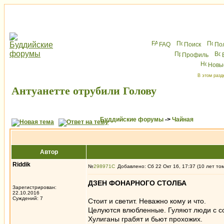
FAQ
Поиск
По
Профиль
Новы
В этом разд
Антуанетте отрубили Голову
Буддийские форумы
->
Чайная
Автор
Riddik
№
298971
Добавлено: Сб 22 Окт 16, 17:37 (10 лет то
ДЗЕН ФОНАРНОГО СТОЛБА
Зарегистрирован:
22.10.2016
Суждений: 7
Стоит и светит. Неважно кому и что.
Целуются влюбленные. Гуляют люди с с
Хулиганы грабят и бьют прохожих.