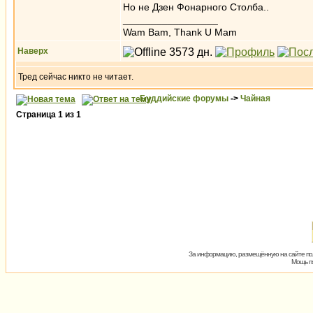
Но не Дзен Фонарного Столба..
_________________
Wam Bam, Thank U Mam
Наверх
Тред сейчас никто не читает.
Буддийские форумы
->
Чайная
Страница
1
из
1
За информацию, размещённую на сайте пол
Мощь пх