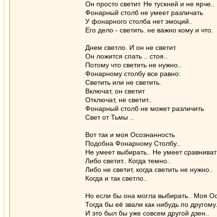
Он просто светит. Не тускней и не ярче..
Фонарный столб не умеет различать
У фонарного столба нет эмоций..
Его дело - светить. не важно кому и что.
Днем светло. И он не светит.
Он ложится спать .. стоя..
Потому что светить не нужно..
Фонарному столбу все равно:
Светить или не светить.
Включат, он светит
Отключат, не светит..
Фонарный столб не может различить
Свет от Тьмы ..
Вот так и моя Осознанность
Подобна Фонарному Столбу..
Не умеет выбирать.. Не умеет сравниват
Либо светит.. Когда темно..
Либо не светит, когда светить не нужно..
Когда и так светло..
Но если бы она могла выбирать.. Моя О
Тогда бы её звали как нибудь по другому
И это был бы уже совсем другой дзен..