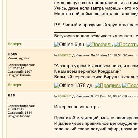
вмещающую всех пролетариев, и за ними 
Учись, даже если завтра умрешь - это м
Может в ней поймешь, что танк - алаяви
P.S. Чистый и прозрачный хрусталь праса
_________________
Безукоризненная вежливость японцев - с
Наверх
Прям
№
286026
Добавлено: Пн 04 Июл 16, 10:54 (10 лет то
Рыжик, дудкин
Зарегистрирован:
"А завтра утром мы выпьем пива, и к на
05.12.2014
К нам всем вернётся Кондратий"
Суждений: 1307
Откуда: Рязань
Вольный перевод стиха Вирупы выполнен
Наверх
Дэв
№
286048
Добавлено: Вт 05 Июл 16, 00:20 (10 лет то
Зарегистрирован:
Интересное из тантры:
28.09.2012
Суждений: 1884
Откуда: Москва
Практикой медитаций, можно активироват
И далее через правильное целомудренно
теле некий сверх-летучий эфир, названий