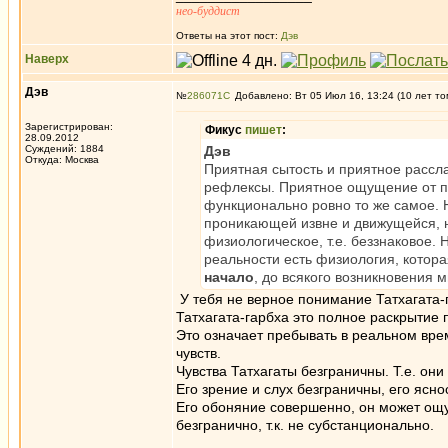
нео-буддист
Ответы на этот пост:
Дэв
Наверх
Дэв
№
286071
Добавлено: Вт 05 Июл 16, 13:24 (10 лет то
Зарегистрирован:
Фикус
пишет
:
28.09.2012
Суждений: 1884
Дэв
Откуда: Москва
Приятная сытость и приятное рассла
рефлексы. Приятное ощущение от п
функционально ровно то же самое. Н
проникающей извне и движущейся, н
физиологическое, т.е. беззнаковое. 
реальности есть физиология, котор
начало
, до всякого возникновения 
У тебя не верное понимание Татхагата-
Татхагата-гарбха это полное раскрытие
Это означает пребывать в реальном вре
чувств.
Чувства Татхагаты безграничны. Т.е. они
Его зрение и слух безграничны, его ясно
Его обоняние совершенно, он может ощ
безгранично, т.к. не субстанционально.