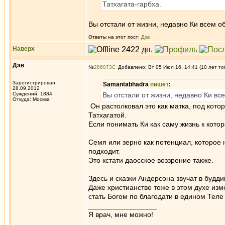
Татхагата-гарбха.
Вы отстали от жизни, недавно Ки всем о
Ответы на этот пост:
Дэв
Наверх
Дэв
№
286073
Добавлено: Вт 05 Июл 16, 14:41 (10 лет то
Зарегистрирован:
Samantabhadra
пишет
:
28.09.2012
Суждений: 1884
Вы отстали от жизни, недавно Ки вс
Откуда: Москва
Он растолковал это как матка, под кото
Татхагатой.
Если понимать Ки как саму жизнь к котор
Семя или зерно как потенциал, которое н
подходит.
Это кстати даосское воззрение также.
Здесь и сказки Андерсона звучат в будди
Даже христианство тоже в этом духе изме
стать Богом по благодати в едином Теле
_________________
Я врач, мне можно!