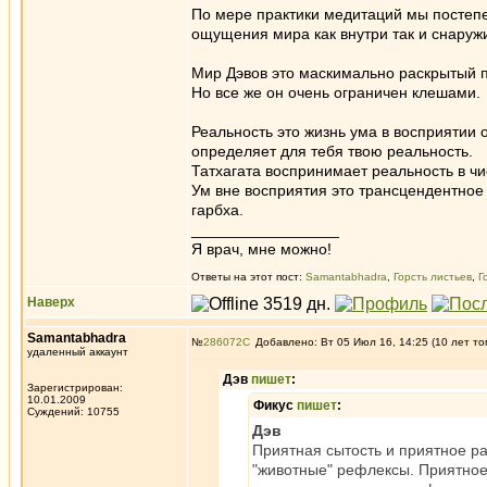
По мере практики медитаций мы постепе
ощущения мира как внутри так и снаруж
Мир Дэвов это маскимально раскрытый п
Но все же он очень ограничен клешами.
Реальность это жизнь ума в восприятии 
определяет для тебя твою реальность.
Татхагата воспринимает реальность в чи
Ум вне восприятия это трансцендентное в
гарбха.
_________________
Я врач, мне можно!
Ответы на этот пост:
Samantabhadra
,
Горсть листьев
,
Г
Наверх
Samantabhadra
№
286072
Добавлено: Вт 05 Июл 16, 14:25 (10 лет то
удаленный аккаунт
Дэв
пишет
:
Зарегистрирован:
10.01.2009
Фикус
пишет
:
Суждений: 10755
Дэв
Приятная сытость и приятное ра
"животные" рефлексы. Приятно