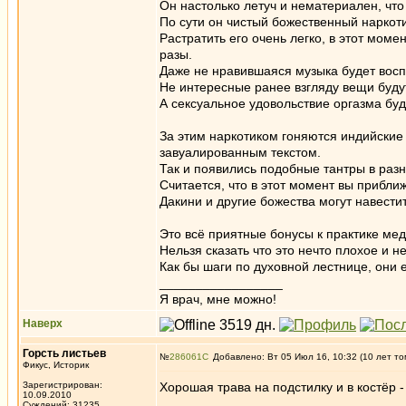
Он настолько летуч и нематериален, что 
По сути он чистый божественный наркоти
Растратить его очень легко, в этот мом
разы.
Даже не нравившаяся музыка будет восп
Не интересные ранее взгляду вещи буду
А сексуальное удовольствие оргазма буд
За этим наркотиком гоняются индийские 
завуалированным текстом.
Так и появились подобные тантры в разн
Считается, что в этот момент вы прибли
Дакини и другие божества могут навестит
Это всё приятные бонусы к практике мед
Нельзя сказать что это нечто плохое и н
Как бы шаги по духовной лестнице, они 
_________________
Я врач, мне можно!
Наверх
Горсть листьев
№
286061
Добавлено: Вт 05 Июл 16, 10:32 (10 лет то
Фикус, Историк
Зарегистрирован:
Хорошая трава на подстилку и в костёр -
10.09.2010
_________________
Суждений: 31235