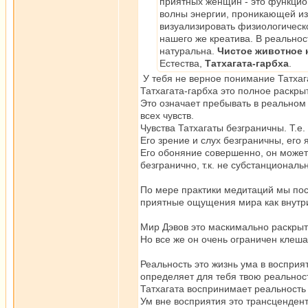
приятных женщин - это функцион
волны энергии, проникающей из
визуализировать физиологическое
нашего же креатива. В реальнос
натуральна.
Чистое животное 
Естества,
Татхагата-гарбха
.
У тебя не верное понимание Татхаг
Татхагата-гарбха это полное раскр
Это означает пребывать в реальном
всех чувств.
Чувства Татхагаты безграничны. Т.е.
Его зрение и слух безграничны, его 
Его обоняние совершенно, он може
безгранично, т.к. не субстанциональ
По мере практики медитаций мы пос
приятные ощущения мира как внутри
Мир Дэвов это маскимально раскрыт
Но все же он очень ограничен клеш
Реальность это жизнь ума в восприя
определяет для тебя твою реальнос
Татхагата воспринимает реальность 
Ум вне восприятия это трансцендент