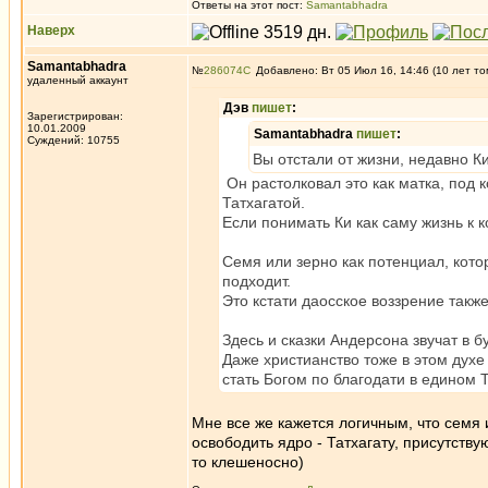
Ответы на этот пост:
Samantabhadra
Наверх
Samantabhadra
№
286074
Добавлено: Вт 05 Июл 16, 14:46 (10 лет то
удаленный аккаунт
Дэв
пишет
:
Зарегистрирован:
10.01.2009
Samantabhadra
пишет
:
Суждений: 10755
Вы отстали от жизни, недавно К
Он растолковал это как матка, под 
Татхагатой.
Если понимать Ки как саму жизнь к к
Семя или зерно как потенциал, котор
подходит.
Это кстати даосское воззрение также
Здесь и сказки Андерсона звучат в б
Даже христианство тоже в этом духе 
стать Богом по благодати в едином 
Мне все же кажется логичным, что семя 
освободить ядро - Татхагату, присутству
то клешеносно)