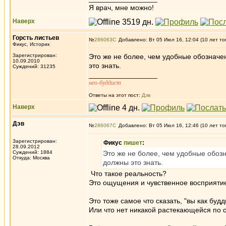
Я врач, мне можно!
Наверх
Горсть листьев
№
286063
Добавлено: Вт 05 Июл 16, 12:04 (10 лет то
Фикус, Историк
Зарегистрирован:
Это же не более, чем удобные обозначени
10.09.2010
это знать.
Суждений: 31235
_________________
нео-буддист
Ответы на этот пост:
Дэв
Наверх
Дэв
№
286067
Добавлено: Вт 05 Июл 16, 12:46 (10 лет то
Зарегистрирован:
Фикус
пишет
:
28.09.2012
Суждений: 1884
Это же не более, чем удобные обозна
Откуда: Москва
должны это знать.
Что такое реальность?
Это ощущения и чувственное восприяти
Это тоже самое что сказать, "вы как будд
Или что нет никакой растекающейся по 