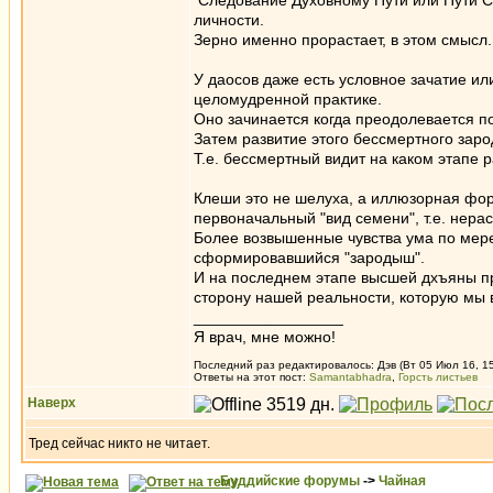
Следование Духовному Пути или Пути Св
личности.
Зерно именно прорастает, в этом смысл.
У даосов даже есть условное зачатие ил
целомудренной практике.
Оно зачинается когда преодолевается по
Затем развитие этого бессмертного зар
Т.е. бессмертный видит на каком этапе 
Клеши это не шелуха, а иллюзорная фор
первоначальный "вид семени", т.е. нера
Более возвышенные чувства ума по мере 
сформировавшийся "зародыш".
И на последнем этапе высшей дхъяны пр
сторону нашей реальности, которую мы 
_________________
Я врач, мне можно!
Последний раз редактировалось: Дэв (Вт 05 Июл 16, 15
Ответы на этот пост:
Samantabhadra
,
Горсть листьев
Наверх
Тред сейчас никто не читает.
Буддийские форумы
->
Чайная