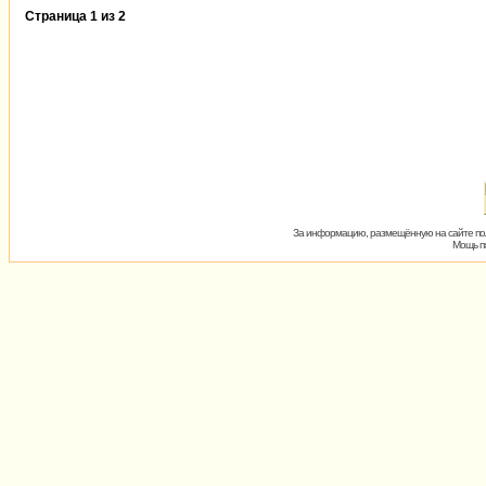
Страница
1
из
2
За информацию, размещённую на сайте пол
Мощь пх