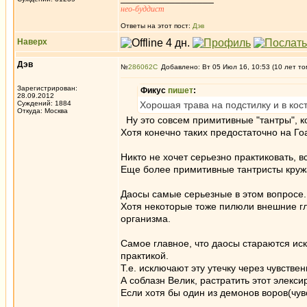
нео-буддист
Ответы на этот пост:
Дэв
Наверх
Дэв
№
286062
Добавлено: Вт 05 Июл 16, 10:53 (10 лет то
Зарегистрирован:
Фикус
пишет
:
28.09.2012
Суждений: 1884
Хорошая трава на подстилку и в кост
Откуда: Москва
Ну это совсем примитивные "тантры", ко
Хотя конечно таких предостаточно на Го
Никто не хочет серьезно практиковать, 
Еще более примитивные тантристы кружат
Даосы самые серьезные в этом вопросе.
Хотя некоторые тоже пилюли внешние гл
организма.
Самое главное, что даосы стараются иск
практикой.
Т.е. исключают эту утечку через чувстве
А соблазн Велик, растратить этот элекси
Если хотя бы один из демонов воров(чув
_________________