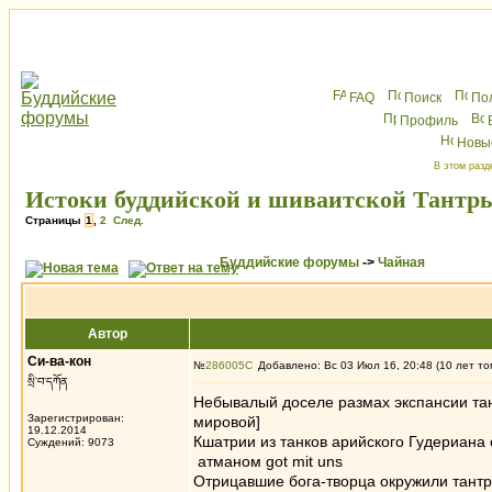
FAQ
Поиск
По
Профиль
Новы
В этом разд
Истоки буддийской и шиваитской Тантр
Страницы
1
,
2
След.
Буддийские форумы
->
Чайная
Автор
Си-ва-кон
№
286005
Добавлено: Вс 03 Июл 16, 20:48 (10 лет то
སྲི་བ་དཀོན
Небывалый доселе размах экспансии тант
Зарегистрирован:
мировой]
19.12.2014
Кшатрии из танков арийского Гудериана
Суждений: 9073
атманом got mit uns
Отрицавшие бога-творца окружили тантр