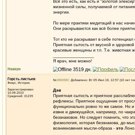
Всё это есть, как есть и "золотой элек
жизненной силы, получаемой от питания,
энергии.
По мере практики медитаций в нас начин
Они раскрываются как всё более приятны
Тот кто не раскрывает в себе потенциал 
Приятная сытость от вкусной и здоровой
красивые женщины и т.п. Т.е. животная 
_________________
Я врач, мне можно!
Наверх
Горсть листьев
№
286068
Добавлено: Вт 05 Июл 16, 12:57 (10 лет то
Фикус, Историк
Зарегистрирован:
Дэв
10.09.2010
Приятная сытость и приятное расслаблен
Суждений: 31235
рефлексы. Приятное ощущение от просл
функционально ровно то же самое. Но и
извне и движущейся, например, по чакра
беззнаковое. Но следует помнить, что эт
физиология, которая беззнакова, до-мы
возникновения мысли-образа -
это
Лоно
_________________