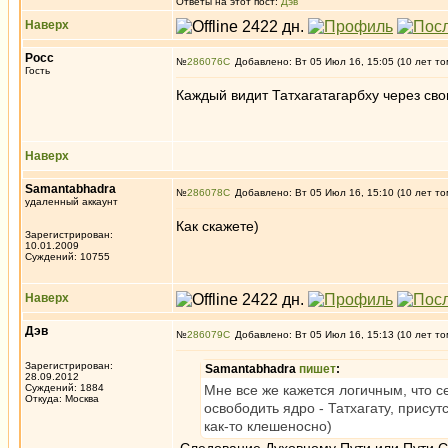
Ответы на этот пост:
Дэв
Наверх
Росс
№
286076
Добавлено: Вт 05 Июл 16, 15:05 (10 лет то
Гость
Каждый видит Татхагатагарбху через свои
Наверх
Samantabhadra
№
286078
Добавлено: Вт 05 Июл 16, 15:10 (10 лет то
удаленный аккаунт
Как скажете)
Зарегистрирован:
10.01.2009
Суждений: 10755
Наверх
Дэв
№
286079
Добавлено: Вт 05 Июл 16, 15:13 (10 лет то
Зарегистрирован:
Samantabhadra
пишет
:
28.09.2012
Суждений: 1884
Мне все же кажется логичным, что с
Откуда: Москва
освободить ядро - Татхагату, присут
как-то клешеносно)