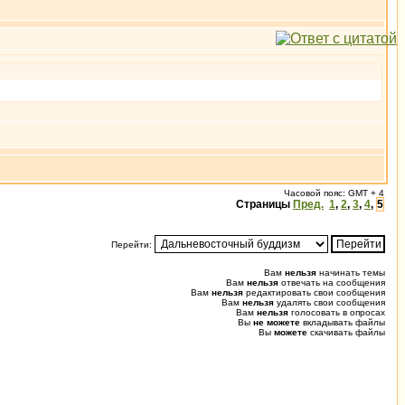
Часовой пояс: GMT + 4
Страницы
Пред.
1
,
2
,
3
,
4
,
5
Перейти:
Вам
нельзя
начинать темы
Вам
нельзя
отвечать на сообщения
Вам
нельзя
редактировать свои сообщения
Вам
нельзя
удалять свои сообщения
Вам
нельзя
голосовать в опросах
Вы
не можете
вкладывать файлы
Вы
можете
скачивать файлы