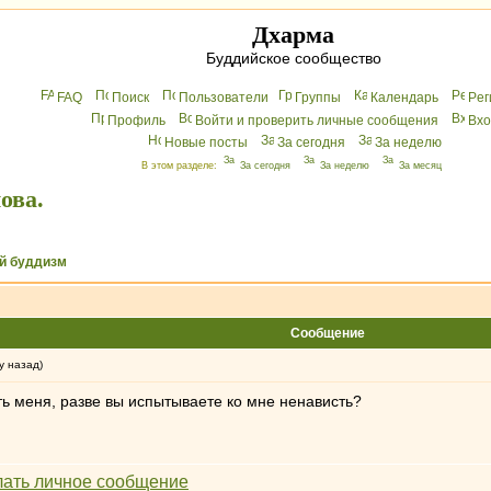
Дхарма
Буддийское сообщество
FAQ
Поиск
Пользователи
Группы
Календарь
Peг
Профиль
Войти и проверить личные сообщения
Вхo
Новые посты
За сегодня
За неделю
В этом разделе:
За сегодня
За неделю
За месяц
ова.
й буддизм
Сообщение
у назад)
ь меня, разве вы испытываете ко мне ненависть?