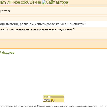
му назад)
авить меня, разве вы испытываете ко мне ненависть?
енной, вы понимаете возможные последствия?
й буддизм
За информацию, размещённую на сайте пользователями, администрация форума ответственности не несёт.