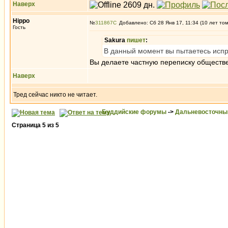
Наверх
Hippo
№
311867
Добавлено: Сб 28 Янв 17, 11:34 (10 лет то
Гость
Sakura
пишет
:
В данный момент вы пытаетесь испр
Вы делаете частную переписку обществ
Наверх
Тред сейчас никто не читает.
Буддийские форумы
->
Дальневосточны
Страница
5
из
5