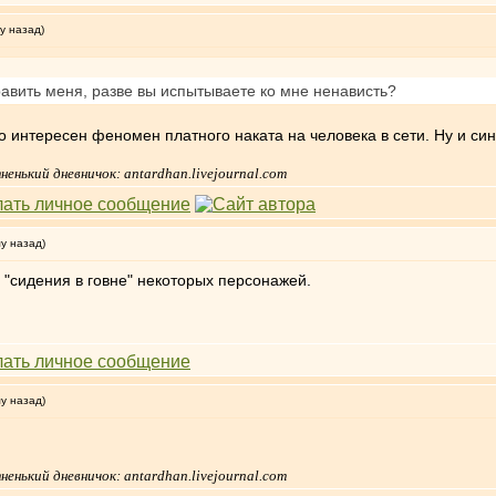
у назад)
авить меня, разве вы испытываете ко мне ненависть?
о интересен феномен платного наката на человека в сети. Ну и си
нький дневничок: antardhan.livejournal.com
му назад)
 "сидения в говне" некоторых персонажей.
му назад)
нький дневничок: antardhan.livejournal.com