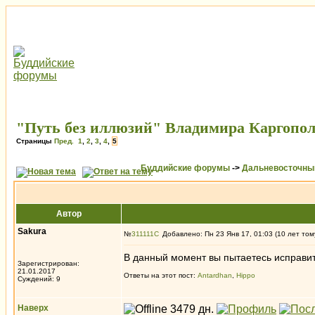
"Путь без иллюзий" Владимира Каргопол
Страницы
Пред.
1
,
2
,
3
,
4
,
5
Буддийские форумы
->
Дальневосточны
Автор
Sakura
№
311111
Добавлено: Пн 23 Янв 17, 01:03 (10 лет том
В данный момент вы пытаетесь исправит
Зарегистрирован:
21.01.2017
Ответы на этот пост:
Antardhan
,
Hippo
Суждений: 9
Наверх