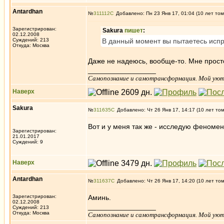
Antardhan
№
311112
Добавлено: Пн 23 Янв 17, 01:04 (10 лет том
Зарегистрирован:
Sakura
пишет
:
02.12.2008
Суждений: 213
В данный момент вы пытаетесь испр
Откуда: Москва
Даже не надеюсь, вообще-то. Мне прост
_________________
Самопознание и самотрансформация. Мой уютне
Наверх
Sakura
№
311635
Добавлено: Чт 26 Янв 17, 14:17 (10 лет то
Вот и у меня так же - исследую феномен
Зарегистрирован:
21.01.2017
Суждений: 9
Наверх
Antardhan
№
311637
Добавлено: Чт 26 Янв 17, 14:20 (10 лет то
Зарегистрирован:
Аминь.
02.12.2008
_________________
Суждений: 213
Откуда: Москва
Самопознание и самотрансформация. Мой уютне