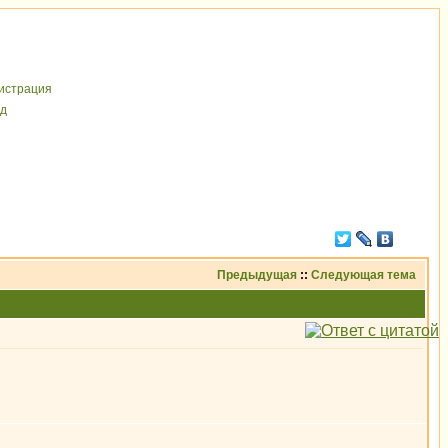
иcтрaция
д
Предыдущая
::
Следующая тема