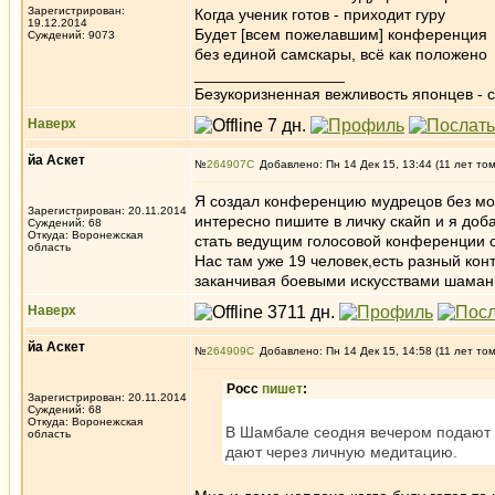
Зарегистрирован:
Когда ученик готов - приходит гуру
19.12.2014
Будет [всем пожелавшим] конференция
Суждений: 9073
без единой самскары, всё как положено
_________________
Безукоризненная вежливость японцев - с
Наверх
йа Аскет
№
264907
Добавлено: Пн 14 Дек 15, 13:44 (11 лет то
Я создал конференцию мудрецов без мод
Зарегистрирован: 20.11.2014
интересно пишите в личку скайп и я до
Суждений: 68
Откуда: Воронежская
стать ведущим голосовой конференции с
область
Нас там уже 19 человек,есть разный ко
заканчивая боевыми искусствами шаман
Наверх
йа Аскет
№
264909
Добавлено: Пн 14 Дек 15, 14:58 (11 лет то
Росс
пишет
:
Зарегистрирован: 20.11.2014
Суждений: 68
Откуда: Воронежская
В Шамбале сеодня вечером подают 
область
дают через личную медитацию.