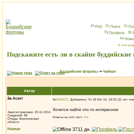
FAQ
Поиск
По
Профиль
Новы
В этом разд
Подскажите есть ли в скайпе буддийские
Буддийские форумы
->
Чайная
Автор
йа Аскет
№
260507
Добавлено: Чт 29 Окт 15, 19:52 (11 лет том
Хочется найти что-то интересное
Зарегистрирован: 20.11.2014
Суждений: 68
Ответы на этот пост:
Упс
Откуда: Воронежская
область
Наверх