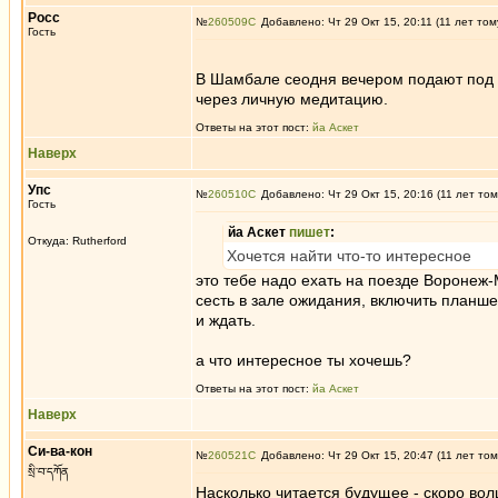
Росс
№
260509
Добавлено: Чт 29 Окт 15, 20:11 (11 лет том
Гость
В Шамбале сеодня вечером подают под 
через личную медитацию.
Ответы на этот пост:
йа Аскет
Наверх
Упс
№
260510
Добавлено: Чт 29 Окт 15, 20:16 (11 лет том
Гость
йа Аскет
пишет
:
Откуда: Rutherford
Хочется найти что-то интересное
это тебе надо ехать на поезде Воронеж-
сесть в зале ожидания, включить планшет,
и ждать.
а что интересное ты хочешь?
Ответы на этот пост:
йа Аскет
Наверх
Си-ва-кон
№
260521
Добавлено: Чт 29 Окт 15, 20:47 (11 лет том
སྲི་བ་དཀོན
Насколько читается будущее - скоро в