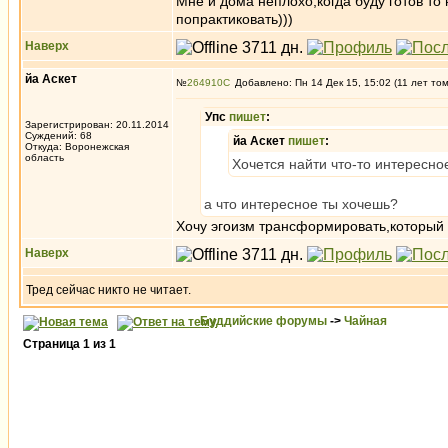
Мне и дома неплохо,когда буду готов то
попрактиковать)))
Наверх
йа Аскет
№
264910
Добавлено: Пн 14 Дек 15, 15:02 (11 лет то
Упс
пишет
:
Зарегистрирован: 20.11.2014
Суждений: 68
йа Аскет
пишет
:
Откуда: Воронежская
область
Хочется найти что-то интересно
а что интересное ты хочешь?
Хочу эгоизм трансформировать,который с
Наверх
Тред сейчас никто не читает.
Буддийские форумы
->
Чайная
Страница
1
из
1