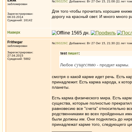
Ёжик
№
260225
Добавлено: Вт 27 Окт 15, 21:08 (11 лет том
заблокирован
Для того чтобы прочитать хорошие книж
Зарегистрирован:
дорогу на красный свет. И много много р
08.03.2014
Суждений: 16142
Наверх
Frithegar
№
260226
Добавлено: Вт 27 Окт 15, 21:30 (11 лет том
заблокирован
Зарегистрирован:
test
пишет
:
27.04.2015
Суждений: 5882
существо
Любое
- продукт кармы.
смотря о какой карме идет речь. Есть ка
принадлежит. Есть карма народа, к кото
планеты.
Есть карма физического мира. Есть карма
существа, которые полностью прекратили
равновесию все "счета" относительно в
родственниками во всех пройденных им
были должны им. Они поднялись до нирв
принадлежат карме того, следующего ци
_________________