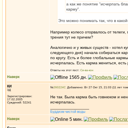
а как же понятие "исчерпать бл
карму".
Это можно понимать так, что в како
Например колесо оторвалось от телеги, 
трения тут не причем?
Аналогично и у живых существ - хотел к
следующего дня) начала собираться кар
по кругу. Есть и более глобальные кармы
исчерпалась. Есть карма жениться, есть р
Ответы на этот пост:
Си-ва-кон
Наверх
КИ
№
260224
Добавлено: Вт 27 Окт 15, 21:03 (11 лет том
3Д
Зарегистрирован:
Не так. Была карма быть говнюком и нен
17.02.2005
исчерпалась.
Суждений: 52241
_________________
Буддизм чистой воды
Наверх