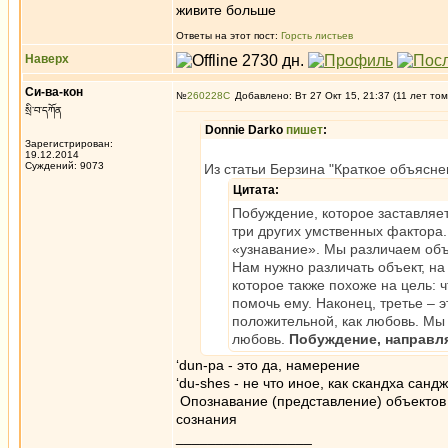
живите больше
Ответы на этот пост:
Горсть листьев
Наверх
Си-ва-кон
№
260228
Добавлено: Вт 27 Окт 15, 21:37 (11 лет том
སྲི་བ་དཀོན
Donnie Darko
пишет
:
Зарегистрирован:
19.12.2014
Суждений: 9073
Из статьи Берзина "Краткое объясне
Цитата:
Побуждение, которое заставляет
три других умственных фактора. 
«узнавание». Мы различаем объе
Нам нужно различать объект, на
которое также похоже на цель:
помочь ему. Наконец, третье – 
положительной, как любовь. Мы 
любовь.
Побуждение, направля
‘dun-pa - это да, намерение
‘du-shes - не что иное, как скандха сан
Опознавание (представление) объектов 
сознания
_________________