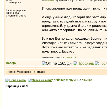
№
260301
Добавлено: Ср 28 Окт 15, 02:06 (11 лет то
заблокирован
Инопланетяне нам придумали число пи и
Зарегистрирован:
08.03.2014
Суждений: 16142
А еще умные люди говорят что этот мир
представили, задействовали карму и вот
агрессивный, у других благой и радостны
они както сговорились по основным физи
Или вот Бог когда он создавал Землю - по
Авагадро или как там его назовут созда
Хотя конечно может он и не задавался т
получилось. Бывает.
Ответы на этот пост:
xormx
,
Ю
Наверх
Тред сейчас никто не читает.
Буддийские форумы
->
Чайная
Страница
2
из
9