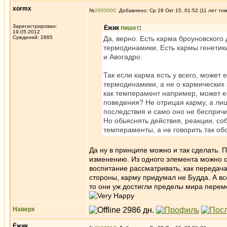
xormx
№
260300
Добавлено: Ср 28 Окт 15, 01:52 (11 лет то
Зарегистрирован:
Ёжик
пишет
:
19.05.2012
Суждений: 2885
Да, верно. Есть карма броуновского
термодинамики. Есть кармы генетики
и Авогадро.
Так если карма есть у всего, может 
термодинамики, а не о кармических 
как темперамент например, может е
поведения? Не отрицая карму, а лишь
последствия и само оно не бесприч
Но обьяснять действия, реакции, со
темпераменты, а не говорить так об
Да ну в принципе можно и так сделать. 
изменению. Из одного элемента можно со
воспитание рассматривать, как передача
стороны, карму придумал не Будда. А вс
то они уж достигли пределы мира переме
Наверх
Ёжик