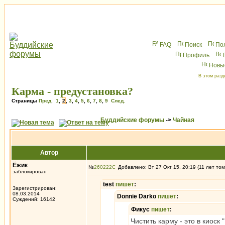
FAQ
Поиск
По
Профиль
Новы
В этом разд
Карма - предустановка?
Страницы
Пред.
1
,
2
,
3
,
4
,
5
,
6
,
7
,
8
,
9
След.
Буддийские форумы
->
Чайная
Автор
Ёжик
№
260222
Добавлено: Вт 27 Окт 15, 20:19 (11 лет том
заблокирован
test
пишет
:
Зарегистрирован:
08.03.2014
Donnie Darko
пишет
:
Суждений: 16142
Фикус
пишет
:
Чистить карму - это в киоск "