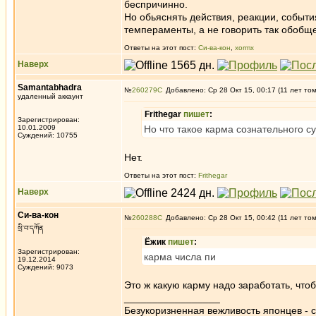
беспричинно.
Но обьяснять действия, реакции, событи
темпераменты, а не говорить так обобще
Ответы на этот пост:
Си-ва-кон
,
xormx
Наверх
Samantabhadra
№
260279
Добавлено: Ср 28 Окт 15, 00:17 (11 лет то
удаленный аккаунт
Frithegar
пишет
:
Зарегистрирован:
10.01.2009
Но что такое карма сознательного су
Суждений: 10755
Нет.
Ответы на этот пост:
Frithegar
Наверх
Си-ва-кон
№
260288
Добавлено: Ср 28 Окт 15, 00:42 (11 лет то
སྲི་བ་དཀོན
Ёжик
пишет
:
Зарегистрирован:
карма числа пи
19.12.2014
Суждений: 9073
Это ж какую карму надо заработать, что
_________________
Безукоризненная вежливость японцев - с