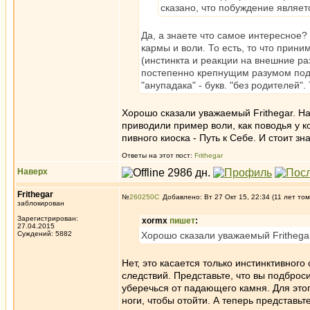
сказано, что побуждение являет
Да, а знаете что самое интересное? 
кармы и воли. То есть, то что прини
(инстинкта и реакции на внешние раз
постепенно крепнущим разумом подч
"анупадака" - букв. "без родителей"
Хорошо сказали уважаемый Frithegar. На
приводили пример воли, как поводья у к
пивного киоска - Путь к Себе. И стоит зн
Ответы на этот пост:
Frithegar
Наверх
Frithegar
№
260250
Добавлено: Вт 27 Окт 15, 22:34 (11 лет том
заблокирован
Зарегистрирован:
xormx
пишет
:
27.04.2015
Суждений: 5882
Хорошо сказали уважаемый Frithegar
Нет, это касается только инстинктивного
следствий. Представьте, что вы подброс
уберечься от падающего камня. Для этого 
ноги, чтобы отойти. А теперь представьте,