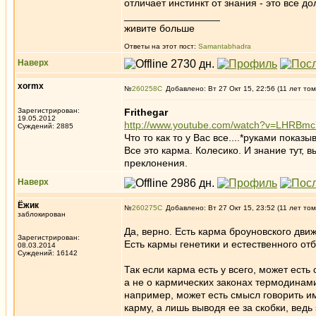
отличает инстинкт от знания - это все д
_________________
живите больше
Ответы на этот пост:
Samantabhadra
Наверх
xormx
№
260258
Добавлено: Вт 27 Окт 15, 22:56 (11 лет том
Зарегистрирован:
Frithegar
19.05.2012
http://www.youtube.com/watch?v=LHRBmc
Суждений: 2885
Что то как то у Вас все....*руками пок
Все это карма. Колесико. И знание тут, в
преклонения.
Наверх
Ёжик
№
260275
Добавлено: Вт 27 Окт 15, 23:52 (11 лет том
заблокирован
Да, верно. Есть карма броуновского дв
Зарегистрирован:
Есть кармы генетики и естественного от
08.03.2014
Суждений: 16142
Так если карма есть у всего, может есть
а не о кармических законах термодинами
например, может есть смысл говорить и
карму, а лишь выводя ее за скобки, ведь