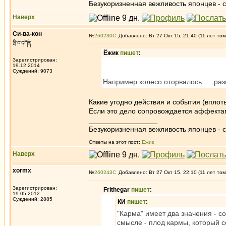
Безукоризненная вежливость японцев - с
Наверх
Си-ва-кон
№
260230
Добавлено: Вт 27 Окт 15, 21:40 (11 лет том
སྲི་བ་དཀོན
Ёжик
пишет
:
Зарегистрирован:
19.12.2014
Суждений: 9073
Например колесо оторвалось ... разв
Какие угодно действия и события (вплот
Если это дело сопровождается аффектам
_________________
Безукоризненная вежливость японцев - с
Ответы на этот пост:
Ёжик
Наверх
xormx
№
260243
Добавлено: Вт 27 Окт 15, 22:10 (11 лет том
Зарегистрирован:
Frithegar
пишет
:
19.05.2012
Суждений: 2885
КИ
пишет
:
"Карма" имеет два значения - с
смысле - плод кармы, который с