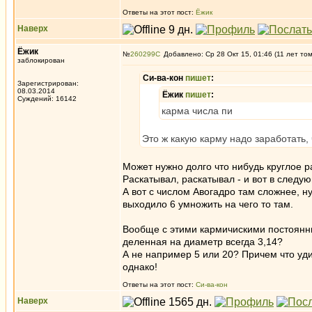
Ответы на этот пост:
Ёжик
Наверх
Ёжик
№
260299
Добавлено: Ср 28 Окт 15, 01:46 (11 лет то
заблокирован
Си-ва-кон
пишет
:
Зарегистрирован:
08.03.2014
Ёжик
пишет
:
Суждений: 16142
карма числа пи
Это ж какую карму надо заработать,
Может нужно долго что нибудь круглое 
Раскатывал, раскатывал - и вот в следу
А вот с числом Авогадро там сложнее, ну
выходило 6 умножить на чего то там.
Вообще с этими кармичискими постоянным
деленная на диаметр всегда 3,14?
А не например 5 или 20? Причем что уд
однако!
Ответы на этот пост:
Си-ва-кон
Наверх