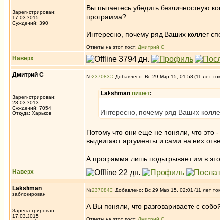
Вы пытаетесь убедить безличностную ко
Зарегистрирован:
программа?
17.03.2015
Суждений: 390
Интересно, почему ряд Ваших коллег сп
Ответы на этот пост:
Дмитрий С
Наверх
Дмитрий С
№
237083
Добавлено: Вс 29 Мар 15, 01:58 (11 лет то
Lakshman
пишет
:
Зарегистрирован:
28.03.2013
Суждений: 7054
Интересно, почему ряд Ваших колле
Откуда: Харьков
Потому что они еще не поняли, что это 
выдвигают аргументы и сами на них отве
А программа лишь подыгрывает им в эт
Наверх
Lakshman
№
237084
Добавлено: Вс 29 Мар 15, 02:01 (11 лет то
заблокирован
А Вы поняли, что разговариваете с собо
Зарегистрирован:
17.03.2015
Ответы на этот пост:
Дмитрий С