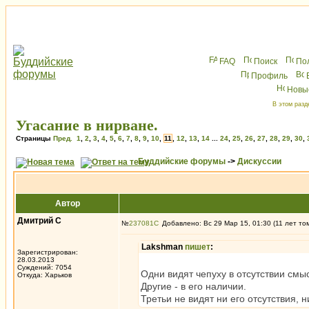
FAQ
Поиск
По
Профиль
Новы
В этом разд
Угасание в нирване.
Страницы
Пред.
1
,
2
,
3
,
4
,
5
,
6
,
7
,
8
,
9
,
10
,
11
,
12
,
13
,
14
...
24
,
25
,
26
,
27
,
28
,
29
,
30
,
Буддийские форумы
->
Дискуссии
Автор
Дмитрий С
№
237081
Добавлено: Вс 29 Мар 15, 01:30 (11 лет то
Lakshman
пишет
:
Зарегистрирован:
28.03.2013
Суждений: 7054
Одни видят чепуху в отсутствии смы
Откуда: Харьков
Другие - в его наличии.
Третьи не видят ни его отсутствия, 