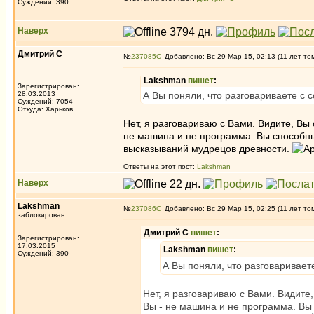
Суждений: 390
Наверх
Дмитрий С
№
237085
Добавлено: Вс 29 Мар 15, 02:13 (11 лет то
Lakshman
пишет
:
Зарегистрирован:
28.03.2013
А Вы поняли, что разговариваете с 
Суждений: 7054
Откуда: Харьков
Нет, я разговариваю с Вами. Видите, Вы 
не машина и не программа. Вы способны
высказываний мудрецов древности.
Ответы на этот пост:
Lakshman
Наверх
Lakshman
№
237086
Добавлено: Вс 29 Мар 15, 02:25 (11 лет то
заблокирован
Дмитрий С
пишет
:
Зарегистрирован:
17.03.2015
Lakshman
пишет
:
Суждений: 390
А Вы поняли, что разговаривает
Нет, я разговариваю с Вами. Видите,
Вы - не машина и не программа. Вы