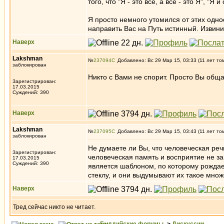
того, что "Я - это все, а все - это Я", "
Я просто немного утомился от этих одн
направить Вас на Путь истинный. Извини
Наверх
Lakshman
№
237094
Добавлено: Вс 29 Мар 15, 03:33 (11 лет то
заблокирован
Никто с Вами не спорит. Просто Вы обща
Зарегистрирован:
17.03.2015
Суждений: 390
Наверх
Lakshman
№
237095
Добавлено: Вс 29 Мар 15, 03:43 (11 лет то
заблокирован
Не думаете ли Вы, что человеческая речь
Зарегистрирован:
человеческая память и восприятие не зам
17.03.2015
Суждений: 390
является шаблоном, по которому рождае
стеклу, и они выдумывают их такое множе
Наверх
Тред сейчас никто не читает.