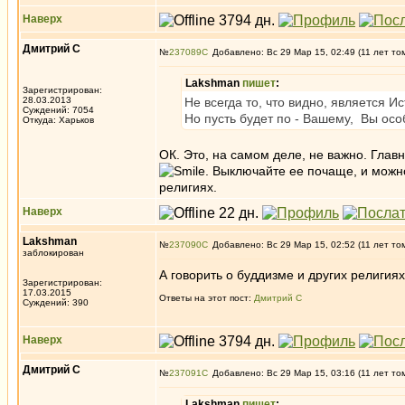
Наверх
Дмитрий С
№
237089
Добавлено: Вс 29 Мар 15, 02:49 (11 лет то
Lakshman
пишет
:
Зарегистрирован:
28.03.2013
Не всегда то, что видно, является И
Суждений: 7054
Но пусть будет по - Вашему, Вы осо
Откуда: Харьков
ОК. Это, на самом деле, не важно. Глав
. Выключайте ее почаще, и можно
религиях.
Наверх
Lakshman
№
237090
Добавлено: Вс 29 Мар 15, 02:52 (11 лет то
заблокирован
А говорить о буддизме и других религиях
Зарегистрирован:
17.03.2015
Ответы на этот пост:
Дмитрий С
Суждений: 390
Наверх
Дмитрий С
№
237091
Добавлено: Вс 29 Мар 15, 03:16 (11 лет то
Lakshman
пишет
: