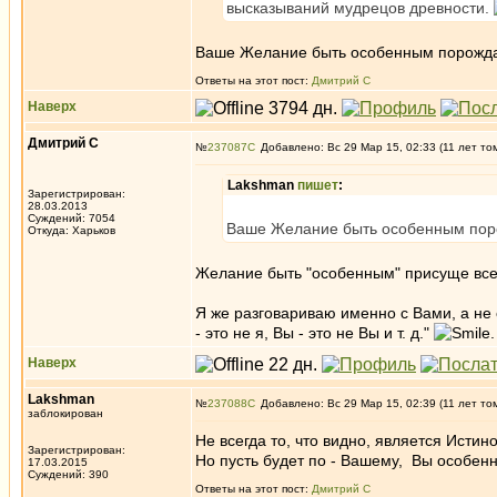
высказываний мудрецов древности.
Ваше Желание быть особенным порождае
Ответы на этот пост:
Дмитрий С
Наверх
Дмитрий С
№
237087
Добавлено: Вс 29 Мар 15, 02:33 (11 лет то
Lakshman
пишет
:
Зарегистрирован:
28.03.2013
Суждений: 7054
Ваше Желание быть особенным поро
Откуда: Харьков
Желание быть "особенным" присуще все
Я же разговариваю именно с Вами, а не 
- это не я, Вы - это не Вы и т. д."
.
Наверх
Lakshman
№
237088
Добавлено: Вс 29 Мар 15, 02:39 (11 лет то
заблокирован
Не всегда то, что видно, является Истино
Зарегистрирован:
Но пусть будет по - Вашему, Вы особенн
17.03.2015
Суждений: 390
Ответы на этот пост:
Дмитрий С