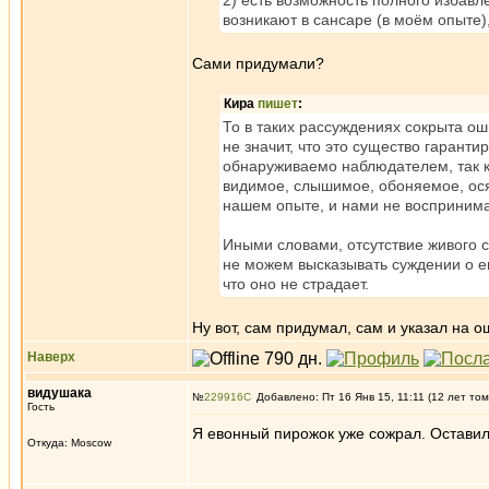
2) есть возможность полного избавл
возникают в сансаре (в моём опыте),
Сами придумали?
Кира
пишет
:
То в таких рассуждениях сокрыта ош
не значит, что это существо гаранти
обнаруживаемо наблюдателем, так к
видимое, слышимое, обоняемое, ося
нашем опыте, и нами не восприним
Иными словами, отсутствие живого 
не можем высказывать суждении о е
что оно не страдает.
Ну вот, сам придумал, сам и указал на о
Наверх
видушака
№
229916
Добавлено: Пт 16 Янв 15, 11:11 (12 лет том
Гость
Я евонный пирожок уже сожрал. Оставил 
Откуда: Moscow