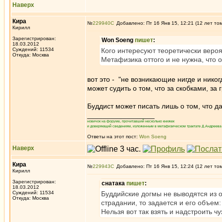
Наверх
Кира
№
229940
Добавлено: Пт 16 Янв 15, 12:21 (12 лет то
Кирилл
Зарегистрирован:
Won Soeng
пишет
:
18.03.2012
Суждений: 11534
Кого интересуют теоретически вероя
Откуда: Москва
Метафизика оттого и не нужна, что 
вот это - "не возникающие нигде и никог
может судить о том, что за скобками, за
Буддист может писать лишь о том, что да
_________________
новичок на форуме, прочитавший несколько книжек
и доверяющий сведениям, изложенным в метафизическом трактате Д.Андреева 
Ответы на этот пост:
Won Soeng
Наверх
Кира
№
229943
Добавлено: Пт 16 Янв 15, 12:24 (12 лет то
Кирилл
Зарегистрирован:
снатака
пишет
:
18.03.2012
Суждений: 11534
Буддийские догмы не выводятся из о
Откуда: Москва
страдании, то задается и его объем:
Нельзя вот так взять и надстроить чу