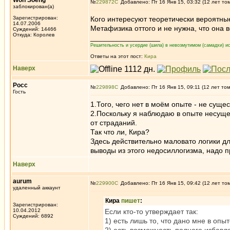
Won Soeng
№
229872
Добавлено: Пт 16 Янв 15, 03:32 (12 лет то
заблокирован(а)
Зарегистрирован:
Кого интересуют теоретически вероятны
14.07.2006
Метафизика оттого и не нужна, что она 
Суждений: 14466
Откуда: Королев
_________________
Решительность и усердие (шила) в невозмутимом (самадхи) ис
Ответы на этот пост:
Кира
Наверх
Росс
№
229898
Добавлено: Пт 16 Янв 15, 09:11 (12 лет то
Гость
1.Того, чего нет в моём опыте - не сущес
2.Поскольку я наблюдаю в опыте несущ
от страданий.
Так что ли, Кира?
Здесь действительно маловато логики дл
выводы из этого недосиллогизма, надо п
Наверх
aurum
№
229900
Добавлено: Пт 16 Янв 15, 09:42 (12 лет то
удаленный аккаунт
Кира
пишет
:
Зарегистрирован:
10.04.2012
Если кто-то утверждает так:
Суждений: 6892
1) есть лишь то, что дано мне в опыт