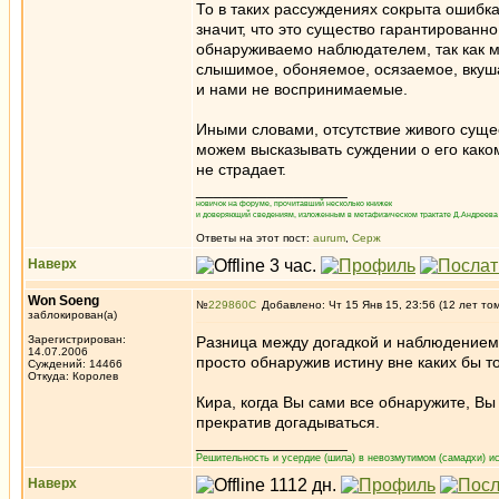
То в таких рассуждениях сокрыта ошибка
значит, что это существо гарантированно
обнаруживаемо наблюдателем, так как м
слышимое, обоняемое, осязаемое, вкуша
и нами не воспринимаемые.
Иными словами, отсутствие живого суще
можем высказывать суждении о его како
не страдает.
_________________
новичок на форуме, прочитавший несколько книжек
и доверяющий сведениям, изложенным в метафизическом трактате Д.Андреева 
Ответы на этот пост:
aurum
,
Серж
Наверх
Won Soeng
№
229860
Добавлено: Чт 15 Янв 15, 23:56 (12 лет то
заблокирован(а)
Зарегистрирован:
Разница между догадкой и наблюдением 
14.07.2006
просто обнаружив истину вне каких бы т
Суждений: 14466
Откуда: Королев
Кира, когда Вы сами все обнаружите, Вы
прекратив догадываться.
_________________
Решительность и усердие (шила) в невозмутимом (самадхи) ис
Наверх