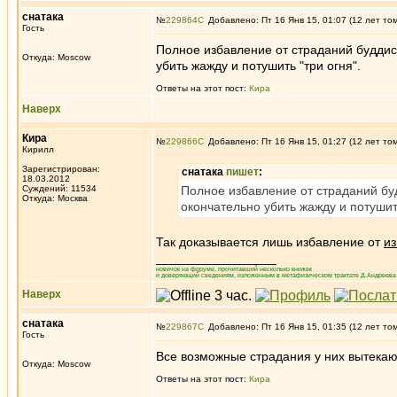
снатака
№
229864
Добавлено: Пт 16 Янв 15, 01:07 (12 лет то
Гость
Полное избавление от страданий буддист
Откуда: Moscow
убить жажду и потушить "три огня".
Ответы на этот пост:
Кира
Наверх
Кира
№
229866
Добавлено: Пт 16 Янв 15, 01:27 (12 лет то
Кирилл
Зарегистрирован:
снатака
пишет
:
18.03.2012
Суждений: 11534
Полное избавление от страданий буд
Откуда: Москва
окончательно убить жажду и потушить
Так доказывается лишь избавление от
из
_________________
новичок на форуме, прочитавший несколько книжек
и доверяющий сведениям, изложенным в метафизическом трактате Д.Андреева 
Наверх
снатака
№
229867
Добавлено: Пт 16 Янв 15, 01:35 (12 лет то
Гость
Все возможные страдания у них вытекаю
Откуда: Moscow
Ответы на этот пост:
Кира