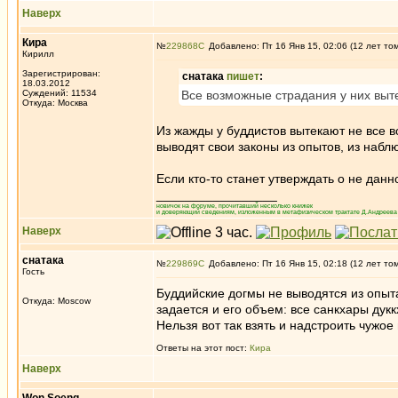
Наверх
Кира
№
229868
Добавлено: Пт 16 Янв 15, 02:06 (12 лет то
Кирилл
Зарегистрирован:
снатака
пишет
:
18.03.2012
Суждений: 11534
Все возможные страдания у них выт
Откуда: Москва
Из жажды у буддистов вытекают не все 
выводят свои законы из опытов, из набл
Если кто-то станет утверждать о не данн
_________________
новичок на форуме, прочитавший несколько книжек
и доверяющий сведениям, изложенным в метафизическом трактате Д.Андреева 
Наверх
снатака
№
229869
Добавлено: Пт 16 Янв 15, 02:18 (12 лет то
Гость
Буддийские догмы не выводятся из опыта
Откуда: Moscow
задается и его объем: все санкхары дукк
Нельзя вот так взять и надстроить чужое 
Ответы на этот пост:
Кира
Наверх