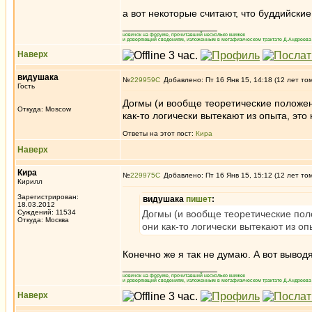
а вот некоторые считают, что буддийск
_________________
новичок на форуме, прочитавший несколько книжек
и доверяющий сведениям, изложенным в метафизическом трактате Д.Андреева 
Наверх
видушака
№
229959
Добавлено: Пт 16 Янв 15, 14:18 (12 лет то
Гость
Догмы (и вообще теоретические положен
Откуда: Moscow
как-то логически вытекают из опыта, это
Ответы на этот пост:
Кира
Наверх
Кира
№
229975
Добавлено: Пт 16 Янв 15, 15:12 (12 лет то
Кирилл
Зарегистрирован:
видушака
пишет
:
18.03.2012
Суждений: 11534
Догмы (и вообще теоретические поло
Откуда: Москва
они как-то логически вытекают из оп
Конечно же я так не думаю. А вот выво
_________________
новичок на форуме, прочитавший несколько книжек
и доверяющий сведениям, изложенным в метафизическом трактате Д.Андреева 
Наверх