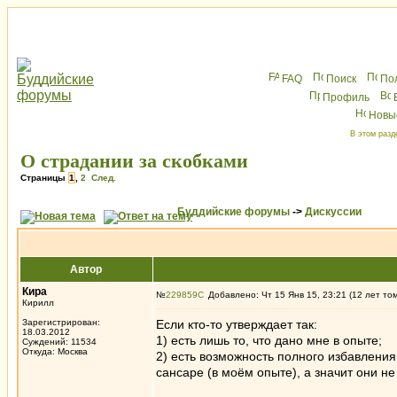
FAQ
Поиск
По
Профиль
Новы
В этом разд
О страдании за скобками
Страницы
1
,
2
След.
Буддийские форумы
->
Дискуссии
Автор
Кира
№
229859
Добавлено: Чт 15 Янв 15, 23:21 (12 лет то
Кирилл
Зарегистрирован:
Если кто-то утверждает так:
18.03.2012
1) есть лишь то, что дано мне в опыте;
Суждений: 11534
Откуда: Москва
2) есть возможность полного избавления
сансаре (в моём опыте), а значит они не