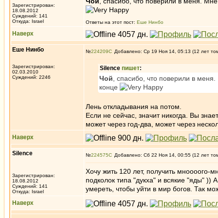
Чой
, спасибо, что поверили в меня. Мне
Зарегистрирован:
18.08.2012
Суждений: 141
Откуда: Israel
Ответы на этот пост:
Еше Нинбо
Наверх
Еше Нинбо
№
224209
Добавлено: Ср 19 Ноя 14, 05:13 (12 лет то
Зарегистрирован:
Silence
пишет
:
02.03.2010
Суждений: 2246
Чой
, спасибо, что поверили в меня.
конце
Лень откладывания на потом.
Если не сейчас, значит никогда. Вы знае
может через год-два, может через нескол
Наверх
Silence
№
224575
Добавлено: Сб 22 Ноя 14, 00:55 (12 лет то
Хочу жить 120 лет, получить мноооого-м
Зарегистрирован:
подколок типа "дукха" и всякие "яды" ))
18.08.2012
Суждений: 141
умереть, чтобы уйти в мир богов. Так мо
Откуда: Israel
Наверх