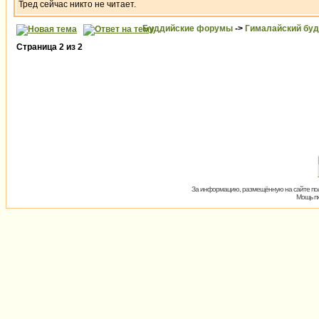
Тред сейчас никто не читает.
Буддийские форумы
->
Гималайский бу
Страница
2
из
2
За информацию, размещённую на сайте пол
Мощь пх