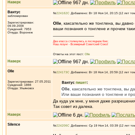
Наверх
Вантус
№
224162
Добавлено: Вт 18 Ноя 14, 20:15 (12 лет то
заблокирован
Зарегистрирован:
Olle
, каксательно же тонглена, вы давн
09.09.2008
ваши познания о тонглене и прочем так
Суждений: 7953
Откуда: Воронеж
_________________
Два класса столкнулись в последнем бою;
Наш лозунг - Всемирный Советский Союз!
Ответы на этот пост:
Olle
Наверх
Olle
№
224173
Добавлено: Вт 18 Ноя 14, 20:59 (12 лет то
Зарегистрирован: 27.05.2011
Вантус
пишет
:
Суждений: 1866
Откуда: Ульяновск
Olle
, каксательно же тонглена, вы 
Или ваши познания о тонглене и пр
Да куда уж мне, у меня даже разрешения
Так совет из далека.
Наверх
Silence
№
224206
Добавлено: Ср 19 Ноя 14, 03:39 (12 лет то