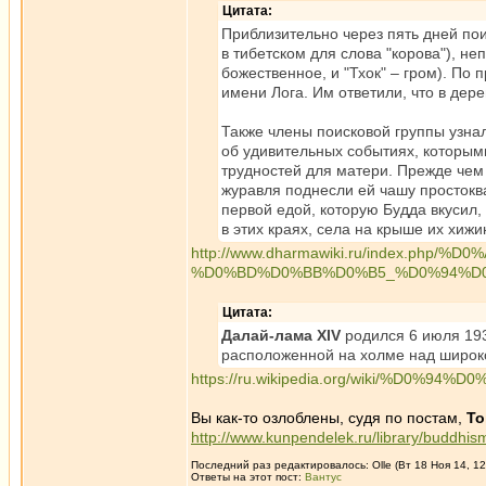
Цитата:
Приблизительно через пять дней пои
в тибетском для слова "корова"), неп
божественное, и "Тхок" – гром). По 
имени Лога. Им ответили, что в дер
Также члены поисковой группы узнал
об удивительных событиях, которым
трудностей для матери. Прежде чем 
журавля поднесли ей чашу простокв
первой едой, которую Будда вкусил, 
в этих краях, села на крыше их хиж
http://www.dharmawiki.ru/index.
%D0%BD%D0%BB%D0%B5_%D0%94%D
Цитата:
Далай-лама XIV
родился 6 июля 193
расположенной на холме над широко
https://ru.wikipedia.org/wiki/%D
Вы как-то озлоблены, судя по постам,
То
http://www.kunpendelek.ru/library/buddhism
Последний раз редактировалось: Olle (Вт 18 Ноя 14, 12
Ответы на этот пост:
Вантус