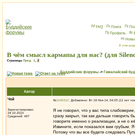
FAQ
Поиск
По
Профиль
Новы
В этом разд
В чём смысл кармапы для нас? (для Silenc
Страницы
Пред.
1
,
2
Буддийские форумы
->
Гималайский бу
Автор
Чой
№
224031
Добавлено: Вт 18 Ноя 14, 04:05 (12 лет то
Зарегистрирован:
Я не говорил, что у вас типа слабоверие
29.10.2010
сразу закрыл, так как дальше говорить б
Суждений: 497
говорите именно о реализации, а не о е
Извините, если показался вам грубым. Я
Потому что вы все будете следовать Пут