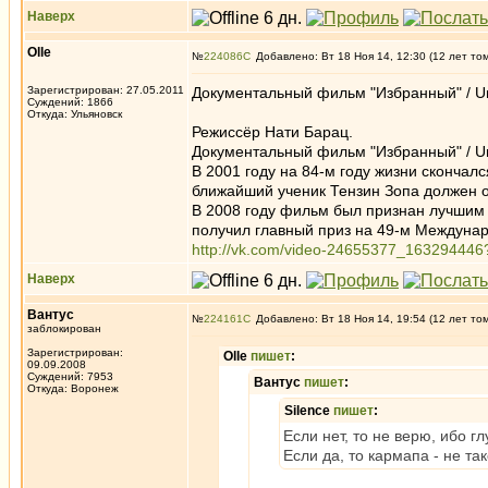
Наверх
Olle
№
224086
Добавлено: Вт 18 Ноя 14, 12:30 (12 лет то
Зарегистрирован: 27.05.2011
Документальный фильм "Избранный" / Unm
Суждений: 1866
Откуда: Ульяновск
Режиссёр Нати Барац.
Документальный фильм "Избранный" / Unm
В 2001 году на 84-м году жизни скончал
ближайший ученик Тензин Зопа должен 
В 2008 году фильм был признан лучши
получил главный приз на 49-м Междунар
http://vk.com/video-24655377_163294446
Наверх
Вантус
№
224161
Добавлено: Вт 18 Ноя 14, 19:54 (12 лет то
заблокирован
Зарегистрирован:
Olle
пишет
:
09.09.2008
Суждений: 7953
Вантус
пишет
:
Откуда: Воронеж
Silence
пишет
:
Если нет, то не верю, ибо гл
Если да, то кармапа - не та