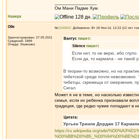
_________________
Ом Мани Падме Хум.
Наверх
Olle
№
224082
Добавлено: Вт 18 Ноя 14, 12:22 (12 лет то
Зарегистрирован: 27.05.2011
Вантус
пишет
:
Суждений: 1866
Откуда: Ульяновск
Silence
пишет
:
Если нет, то не верю, ибо глупо.
Если да, то кармапа - не такой 
В теории-то возможно, но на практи
тибетской среде почти невозможно. 
тибетцы, скрежеща от омерзения, при
Сигал.
Может я не в теме, но насколько известн
семья, если их ребенка признавали воп
традиция, где редко чужие попадают в н
Цитата:
Ургьен Тринле Дордже 17 Кармап
https://ru.wikipedia.org/wiki/%
%D0%BB%D0%B5_%D0%94%D0%BE%D