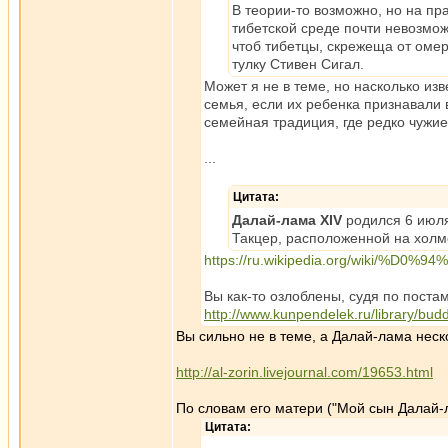
В теории-то возможно, но на пр
тибетской среде почти невозмож
чтоб тибетцы, скрежеща от омерз
тулку Стивен Сигал.
Может я не в теме, но насколько изв
семья, если их ребенка признавали
семейная традиция, где редко чужие
...
Цитата:
Далай-лама XIV
родился 6 июля
Такцер, расположенной на холм
https://ru.wikipedia.org/wiki
Вы как-то озлоблены, судя по поста
http://www.kunpendelek.ru/library/budd
Вы сильно не в теме, а Далай-лама неск
http://al-zorin.livejournal.com/19653.html
По словам его матери ("Мой сын Далай-
Цитата: