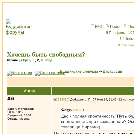
FAQ
Поиск
По
Профиль
Новы
В этом разд
Хочешь быть свободным?
Страницы
Пред.
1
,
2
,
3
След.
Буддийские форумы
->
Дискуссии
Автор
Дэв
№
221833
Добавлено: Пт 07 Ноя 14, 11:49 (12 лет то
Зарегистрирован:
Фикус
пишет
:
28.09.2012
Суждений: 1884
Дао - полная спонтанность.
Путь бу
Откуда: Москва
спонтанность при осознанности? Ос
товарища Нирвани).
Полная осознанность это внимательност