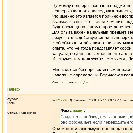
Ну между непрерывностью и предметност
непрерывность как последовательность,
что именно это является причиной воспр
взаимосвязаны. Но ... если изменить по
будет помещена в некую пространственн
Для опыта важен начальный предмет. Нел
результате задействуются лишь поверхн
и об объекте, чтобы никого не запутыва
опыта. Что же тогда представляет собой 
капусты, но для нас важнее не что это, 
Инструментом пользуются, его чистят, бе
Мне кажется бесперспективным поиски я,
начала не определены. Ведическая всел
Ответы на этот пост:
Дэв
Наверх
сурок
№
221979
Добавлено: Сб 08 Ноя 14, 00:49 (12 лет то
Гость
Фикус
пишет
:
Откуда: Huddersfield
Свидетель, наблюдатель - термин, к
оно обозначает, если переводить ег
Они может и используют его, но для них