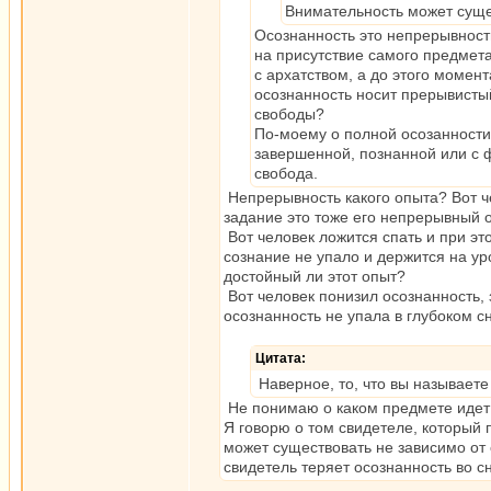
Внимательность может сущес
Осознанность это непрерывность
на присутствие самого предмета
с архатством, а до этого момента
осознанность носит прерывистый
свободы?
По-моему о полной осозанности
завершенной, познанной или с ф
свобода.
Непрерывность какого опыта? Вот ч
задание это тоже его непрерывный 
Вот человек ложится спать и при эт
сознание не упало и держится на у
достойный ли этот опыт?
Вот человек понизил осознанность, 
осознанность не упала в глубоком с
Цитата:
Наверное, то, что вы называете
Не понимаю о каком предмете идет
Я говорю о том свидетеле, который
может существовать не зависимо от 
свидетель теряет осознанность во с