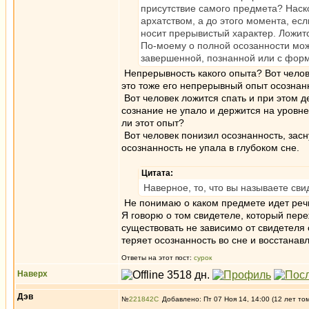
присутствие самого предмета? Наско
архатством, а до этого момента, есл
носит прерывистый характер. Ложит
По-моему о полной осозанности мож
завершенной, познанной или с формо
Непрерывность какого опыта? Вот челов
это тоже его непрерывный опыт осознан
Вот человек ложится спать и при этом д
сознание не упало и держится на уровн
ли этот опыт?
Вот человек понизил осознанность, засн
осознанность не упала в глубоком сне.
Цитата:
Наверное, то, что вы называете сви
Не понимаю о каком предмете идет реч
Я говорю о том свидетеле, который пер
существовать не зависимо от свидетеля 
теряет осознанность во сне и восстанав
Ответы на этот пост:
сурок
Наверх
Дэв
№
221842
Добавлено: Пт 07 Ноя 14, 14:00 (12 лет то