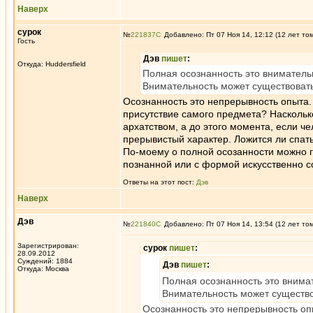
Наверх
сурок
№
221837
Добавлено: Пт 07 Ноя 14, 12:12 (12 лет то
Гость
Дэв
пишет
:
Откуда: Huddersfield
Полная осознанность это вниматель
Внимательность может существовать 
Осознанность это непрерывность опыта. 
присутствие самого предмета? Насколько
архатством, а до этого момента, если че
прерывистый характер. Ложится ли спат
По-моему о полной осозанности можно г
познанной или с формой искусственно со
Ответы на этот пост:
Дэв
Наверх
Дэв
№
221840
Добавлено: Пт 07 Ноя 14, 13:54 (12 лет то
Зарегистрирован:
сурок
пишет
:
28.09.2012
Суждений: 1884
Дэв
пишет
:
Откуда: Москва
Полная осознанность это внима
Внимательность может существов
Осознанность это непрерывность опы