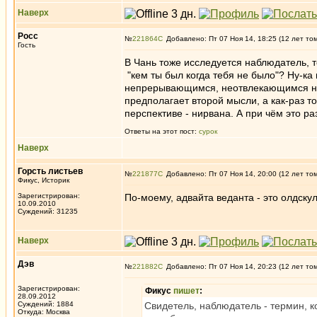
Наверх
Росс
№
221864
Добавлено: Пт 07 Ноя 14, 18:25 (12 лет то
Гость
В Чань тоже исследуется наблюдатель, 
"кем ты был когда тебя не было"? Ну-ка
непрерывающимся, неотвлекающимся на 
предполагает второй мысли, а как-раз т
перспективе - нирвана. А при чём это р
Ответы на этот пост:
сурок
Наверх
Горсть листьев
№
221877
Добавлено: Пт 07 Ноя 14, 20:00 (12 лет то
Фикус, Историк
Зарегистрирован:
По-моему, адвайта веданта - это олдскул,
10.09.2010
Суждений: 31235
Наверх
Дэв
№
221882
Добавлено: Пт 07 Ноя 14, 20:23 (12 лет то
Зарегистрирован:
Фикус
пишет
:
28.09.2012
Суждений: 1884
Свидетель, наблюдатель - термин, к
Откуда: Москва