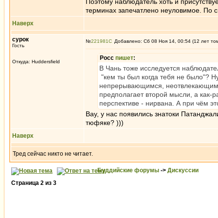
Поэтому наблюдатель хоть и присутствует
терминах запечатлено неуловимое. По сво
Наверх
сурок
№
221981
Добавлено: Сб 08 Ноя 14, 00:54 (12 лет то
Гость
Росс
пишет
:
Откуда: Huddersfield
В Чань тоже исследуется наблюдате
"кем ты был когда тебя не было"? Н
непрерывающимся, неотвлекающимся 
предполагает второй мысли, а как-р
перспективе - нирвана. А при чём э
Вау, у нас появились знатоки Патанджал
тюфяке? )))
Наверх
Тред сейчас никто не читает.
Буддийские форумы
->
Дискуссии
Страница
2
из
3