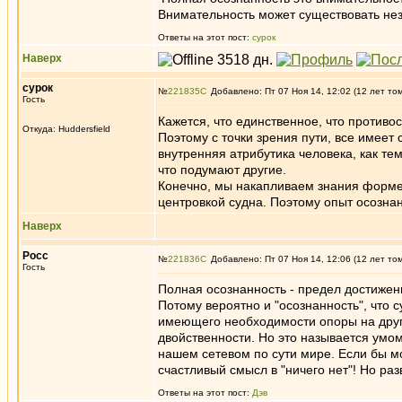
Внимательность может существовать нез
Ответы на этот пост:
сурок
Наверх
сурок
№
221835
Добавлено: Пт 07 Ноя 14, 12:02 (12 лет то
Гость
Кажется, что единственное, что противос
Откуда: Huddersfield
Поэтому с точки зрения пути, все имеет
внутренняя атрибутика человека, как тем
что подумают другие.
Конечно, мы накапливаем знания форме о
центровкой судна. Поэтому опыт осознан
Наверх
Росс
№
221836
Добавлено: Пт 07 Ноя 14, 12:06 (12 лет то
Гость
Полная осознанность - предел достижени
Потому вероятно и "осознанность", что 
имеющего необходимости опоры на друго
двойственности. Но это называется умо
нашем сетевом по сути мире. Если бы 
счастливый смысл в "ничего нет"! Но ра
Ответы на этот пост:
Дэв