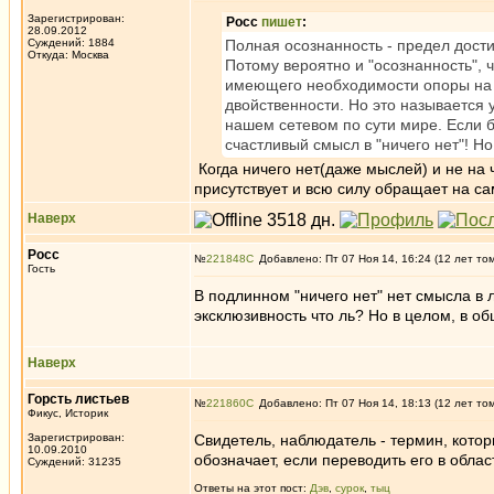
Зарегистрирован:
Росс
пишет
:
28.09.2012
Суждений: 1884
Полная осознанность - предел дости
Откуда: Москва
Потому вероятно и "осознанность", 
имеющего необходимости опоры на д
двойственности. Но это называется
нашем сетевом по сути мире. Если 
счастливый смысл в "ничего нет"! Н
Когда ничего нет(даже мыслей) и не на 
присутствует и всю силу обращает на са
Наверх
Росс
№
221848
Добавлено: Пт 07 Ноя 14, 16:24 (12 лет то
Гость
В подлинном "ничего нет" нет смысла в 
эксклюзивность что ль? Но в целом, в о
Наверх
Горсть листьев
№
221860
Добавлено: Пт 07 Ноя 14, 18:13 (12 лет то
Фикус, Историк
Зарегистрирован:
Свидетель, наблюдатель - термин, котор
10.09.2010
обозначает, если переводить его в обла
Суждений: 31235
Ответы на этот пост:
Дэв
,
сурок
,
тыц