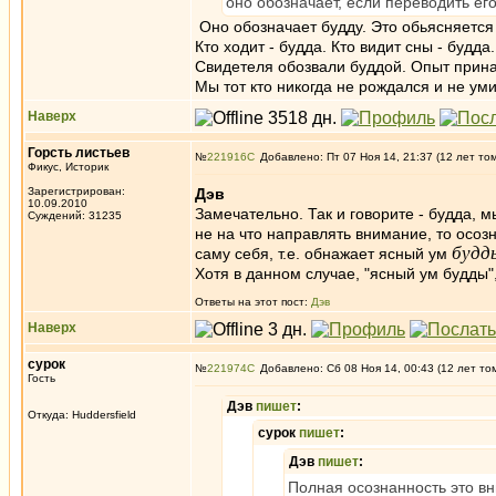
оно обозначает, если переводить ег
Оно обозначает будду. Это обьясняется
Кто ходит - будда. Кто видит сны - будд
Свидетеля обозвали буддой. Опыт прина
Мы тот кто никогда не рождался и не ум
Наверх
Горсть листьев
№
221916
Добавлено: Пт 07 Ноя 14, 21:37 (12 лет то
Фикус, Историк
Зарегистрирован:
Дэв
10.09.2010
Замечательно. Так и говорите - будда, м
Суждений: 31235
не на что направлять внимание, то осоз
будд
саму себя, т.е. обнажает ясный ум
Хотя в данном случае, "ясный ум будды",
Ответы на этот пост:
Дэв
Наверх
сурок
№
221974
Добавлено: Сб 08 Ноя 14, 00:43 (12 лет то
Гость
Дэв
пишет
:
Откуда: Huddersfield
сурок
пишет
:
Дэв
пишет
:
Полная осознанность это вн