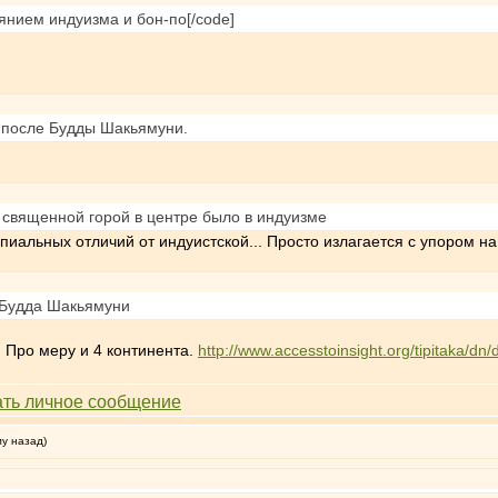
янием индуизма и бон-по[/code]
 после Будды Шакьямуни.
 священной горой в центре было в индуизме
иальных отличий от индуистской... Просто излагается с упором на
 Будда Шакьямуни
 Про меру и 4 континента.
http://www.accesstoinsight.org/tipitaka/dn/
му назад)