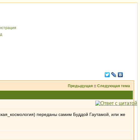
иcтрaция
д
Предыдущая
::
Следующая тема
ийская_космология) переданы самим Буддой Гаутамой, или же