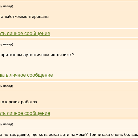
му назад)
отаны\откомментированы
му назад)
торитетном аутентичном источнике ?
му назад)
таторских работах
му назад)
 не так давно, где хоть искать эти намёки? Трипитака очень больш