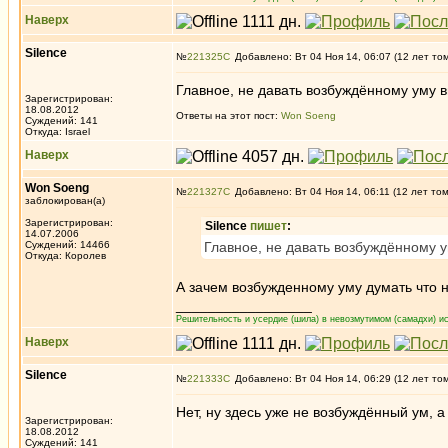
Наверх
Silence
№
221325
Добавлено: Вт 04 Ноя 14, 06:07 (12 лет то
Главное, не давать возбуждённому уму 
Зарегистрирован:
18.08.2012
Ответы на этот пост:
Won Soeng
Суждений: 141
Откуда: Israel
Наверх
Won Soeng
№
221327
Добавлено: Вт 04 Ноя 14, 06:11 (12 лет то
заблокирован(а)
Зарегистрирован:
Silence
пишет
:
14.07.2006
Суждений: 14466
Главное, не давать возбуждённому 
Откуда: Королев
А зачем возбужденному уму думать что 
_________________
Решительность и усердие (шила) в невозмутимом (самадхи) ис
Наверх
Silence
№
221333
Добавлено: Вт 04 Ноя 14, 06:29 (12 лет то
Нет, ну здесь уже не возбуждённый ум, 
Зарегистрирован:
18.08.2012
Суждений: 141