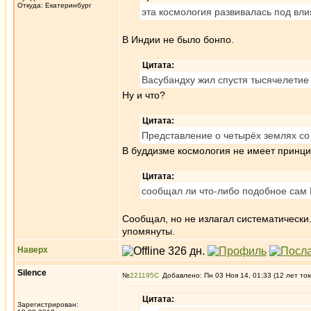
Откуда: Екатеринбург
эта космология развивалась под вли
В Индии не было бонпо.
Цитата:
Васубандху жил спустя тысячелетие
Ну и что?
Цитата:
Представление о четырёх землях со
В буддизме космология не имеет принцип
Цитата:
сообщал ли что-либо подобное сам
Сообщал, но не излагал систематически.
упомянуты.
Наверх
Silence
№
221195
Добавлено: Пн 03 Ноя 14, 01:33 (12 лет то
Цитата:
Зарегистрирован: