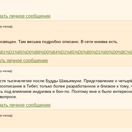
му назад)
священ. Там весьма подробно описано. В сети книжка есть.
D0%90%D0%B1%D1%85%D0%B8%D0%B4%D1%85%D0%B0%D1%80%D0%
му назад)
устя тысячелетие после Будды Шакьямуни. Представление о четырё
писание в Тибет, только более разработанное и близкое к тому, ч
ась под влиянием индуизма и бон-по. Поэтому мне и было интересн
 вопросе.
му назад)