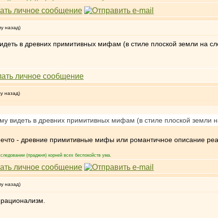
му назад)
видеть в древних примитивных мифам (в стиле плоской земли на с
му назад)
уму видеть в древних примитивных мифам (в стиле плоской земли 
нечто - древние примитивные мифы или романтичное описание реал
следовании (праджня) корней всех беспокойств ума.
му назад)
а рационализм.