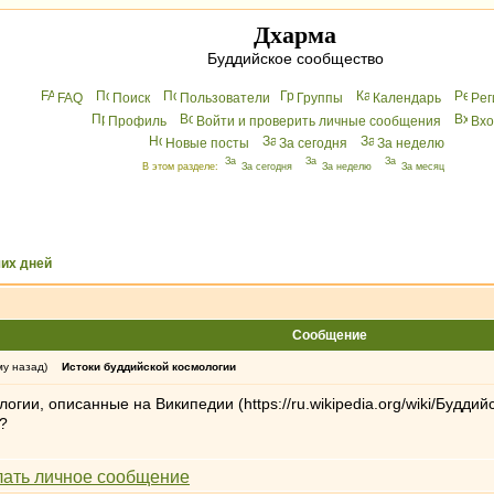
Дхарма
Буддийское сообщество
FAQ
Поиск
Пользователи
Группы
Календарь
Peг
Профиль
Войти и проверить личные сообщения
Вхo
Новые посты
За сегодня
За неделю
В этом разделе:
За сегодня
За неделю
За месяц
их дней
Сообщение
му назад)
Истоки буддийской космологии
огии, описанные на Википедии (https://ru.wikipedia.org/wiki/Будд
?