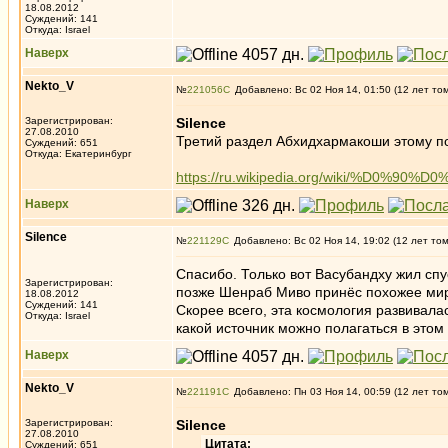
18.08.2012
Суждений: 141
Откуда: Israel
Наверх
Nekto_V
№
221056
Добавлено: Вс 02 Ноя 14, 01:50 (12 лет то
Зарегистрирован:
Silence
27.08.2010
Третий раздел Абхидхармакоши этому по
Суждений: 651
Откуда: Екатеринбург
https://ru.wikipedia.org/wiki/%
Наверх
Silence
№
221129
Добавлено: Вс 02 Ноя 14, 19:02 (12 лет то
Спасибо. Только вот Васубандху жил сп
Зарегистрирован:
позже Шенраб Миво принёс похожее мироо
18.08.2012
Суждений: 141
Скорее всего, эта космология развивал
Откуда: Israel
какой источник можно полагаться в этом
Наверх
Nekto_V
№
221191
Добавлено: Пн 03 Ноя 14, 00:59 (12 лет то
Зарегистрирован:
Silence
27.08.2010
Цитата:
Суждений: 651