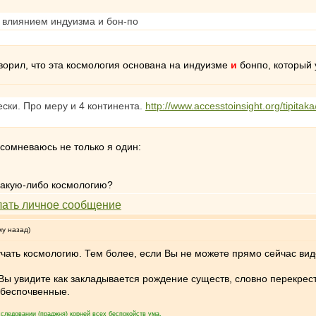
д влиянием индуизма и бон-по
оворил, что эта космология основана на индуизме
и
бонпо, который 
ски. Про меру и 4 континента.
http://www.accesstoinsight.org/tipitak
 сомневаюсь не только я один:
какую-либо космологию?
му назад)
чать космологию. Тем более, если Вы не можете прямо сейчас видет
Вы увидите как закладывается рождение существ, словно перекресто
 беспочвенные.
следовании (праджня) корней всех беспокойств ума.