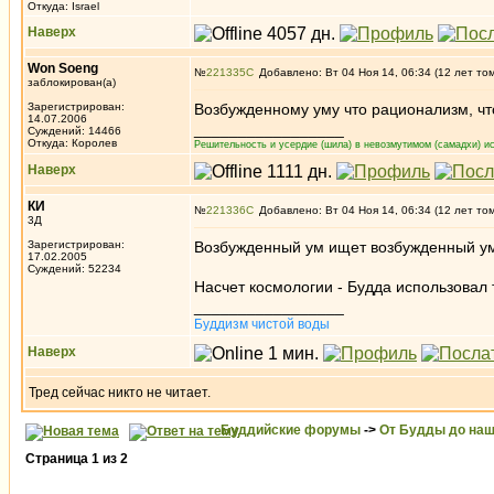
Откуда: Israel
Наверх
Won Soeng
№
221335
Добавлено: Вт 04 Ноя 14, 06:34 (12 лет то
заблокирован(а)
Зарегистрирован:
Возбужденному уму что рационализм, чт
14.07.2006
_________________
Суждений: 14466
Откуда: Королев
Решительность и усердие (шила) в невозмутимом (самадхи) ис
Наверх
КИ
№
221336
Добавлено: Вт 04 Ноя 14, 06:34 (12 лет то
3Д
Зарегистрирован:
Возбужденный ум ищет возбужденный ум 
17.02.2005
Суждений: 52234
Насчет космологии - Будда использовал т
_________________
Буддизм чистой воды
Наверх
Тред сейчас никто не читает.
Буддийские форумы
->
От Будды до наш
Страница
1
из
2