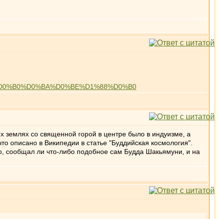
BC%D0%B0%D0%BA%D0%BE%D1%88%D0%B0
х землях со священной горой в центре было в индуизме, а
то описано в Википедии в статье "Буддийская космология".
о, сообщал ли что-либо подобное сам Будда Шакьямуни, и на