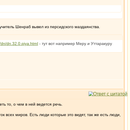
учитель Шенраб вывел из персидского маздаянства.
a/dn/dn.32.0.piya.html
- тут вот например Меру и Уттаракуру
ь то, о чем в ней ведется речь.
к всех миров. Есть люди которые это видят, так же есть люди,