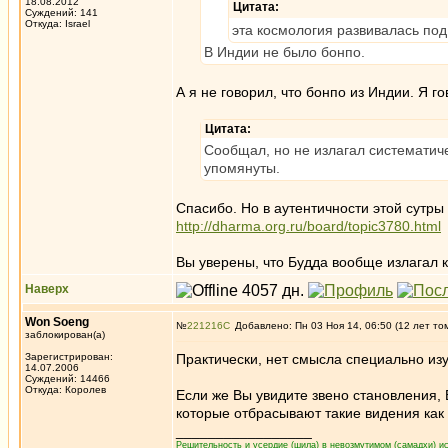
18.08.2012
Цитата:
Суждений: 141
Откуда: Israel
эта космология развивалась по
В Индии не было бонпо.
А я не говорил, что бонпо из Индии. Я г
Цитата:
Сообщал, но не излагал систематиче
упомянуты.
Спасибо. Но в аутентичности этой сутры
http://dharma.org.ru/board/topic3780.html
Вы уверены, что Будда вообще излагал 
Наверх
Won Soeng
№
221216
Добавлено: Пн 03 Ноя 14, 06:50 (12 лет то
заблокирован(а)
Зарегистрирован:
Практически, нет смысла специально изу
14.07.2006
Суждений: 14466
Откуда: Королев
Если же Вы увидите звено становления, 
которые отбрасывают такие видения как
_________________
Решительность и усердие (шила) в невозмутимом (самадхи) ис