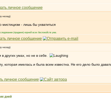
му назад)
о мистицизм - лишь бы ухватиться
следовании (праджня) корней всех беспокойств ума.
му назад)
в других умах, но не в себе.
у, которая имелась и была всем известна. Не его дело было давать
их дней