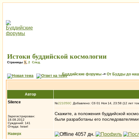
Истоки буддийской космологии
Страницы
1
,
2
След.
Буддийские форумы
->
От Будды до наш
Автор
Silence
№
221050
Добавлено: Сб 01 Ноя 14, 23:58 (12 лет то
Скажите, а положения буддийской космол
Зарегистрирован:
были разработаны его последователями
18.08.2012
Суждений: 141
Откуда: Israel
Наверх