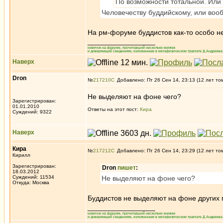
По возможности тотальной. Или 
Человечеству буддийскому, или воо
На рм-форуме буддистов как-то особо н
_________________
новичок на форуме, прочитавший несколько книжек
и доверяющий сведениям, изложенным в метафизическом трактате Д.Андреева 
Наверх
Dron
№
217210
Добавлено: Пт 26 Сен 14, 23:13 (12 лет то
Не выделяют на фоне чего?
Зарегистрирован:
01.01.2010
Ответы на этот пост:
Кира
Суждений: 9322
Наверх
Кира
№
217212
Добавлено: Пт 26 Сен 14, 23:29 (12 лет то
Кирилл
Зарегистрирован:
Dron
пишет
:
18.03.2012
Суждений: 11534
Не выделяют на фоне чего?
Откуда: Москва
Буддистов не выделяют на фоне других 
_________________
новичок на форуме, прочитавший несколько книжек
и доверяющий сведениям, изложенным в метафизическом трактате Д.Андреева 