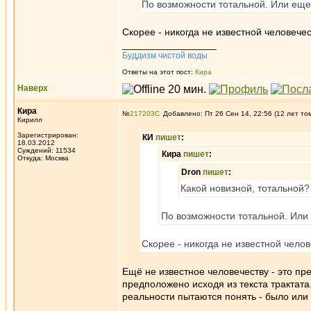
По возможности тотальной. Или еще 
Скорее - никогда не известной человечес
_________________
Буддизм чистой воды
Ответы на этот пост:
Кира
Наверх
Кира
№
217203
Добавлено: Пт 26 Сен 14, 22:56 (12 лет то
Кирилл
Зарегистрирован:
КИ
пишет
:
18.03.2012
Суждений: 11534
Кира
пишет
:
Откуда: Москва
Dron
пишет
:
Какой новизной, тотальной?
По возможности тотальной. Или 
Скорее - никогда не известной челов
Ещё не известное человечеству - это п
предположено исходя из текста трактат
реальности пытаются понять - было или
_________________