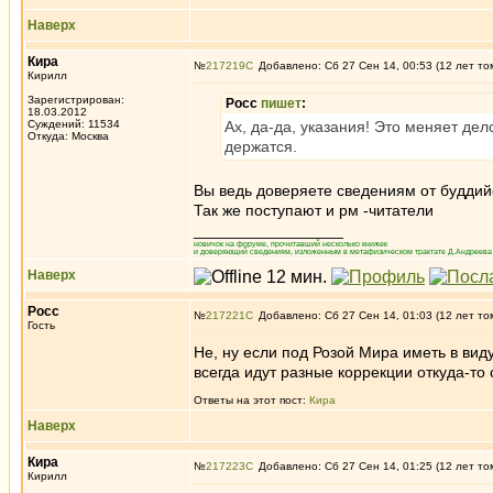
Наверх
Кира
№
217219
Добавлено: Сб 27 Сен 14, 00:53 (12 лет то
Кирилл
Зарегистрирован:
Росс
пишет
:
18.03.2012
Суждений: 11534
Ах, да-да, указания! Это меняет дел
Откуда: Москва
держатся.
Вы ведь доверяете сведениям от буддийс
Так же поступают и рм -читатели
_________________
новичок на форуме, прочитавший несколько книжек
и доверяющий сведениям, изложенным в метафизическом трактате Д.Андреева 
Наверх
Росс
№
217221
Добавлено: Сб 27 Сен 14, 01:03 (12 лет то
Гость
Не, ну если под Розой Мира иметь в виду
всегда идут разные коррекции откуда-то с
Ответы на этот пост:
Кира
Наверх
Кира
№
217223
Добавлено: Сб 27 Сен 14, 01:25 (12 лет то
Кирилл