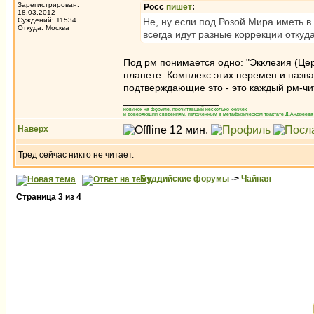
Зарегистрирован:
Росс
пишет
:
18.03.2012
Суждений: 11534
Не, ну если под Розой Мира иметь в 
Откуда: Москва
всегда идут разные коррекции откуда
Под рм понимается одно: "Экклезия (Цер
планете. Комплекс этих перемен и назва
подтверждающие это - это каждый рм-чи
_________________
новичок на форуме, прочитавший несколько книжек
и доверяющий сведениям, изложенным в метафизическом трактате Д.Андреева 
Наверх
Тред сейчас никто не читает.
Буддийские форумы
->
Чайная
Страница
3
из
4