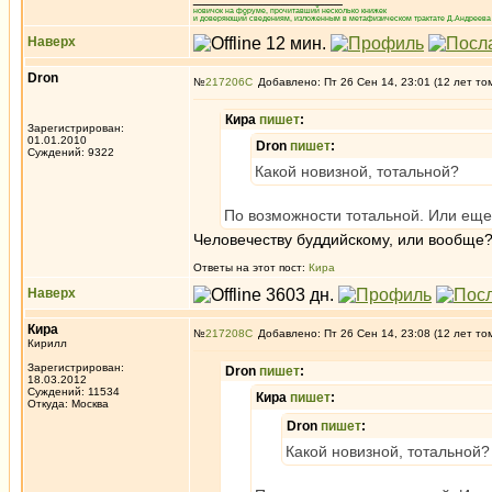
новичок на форуме, прочитавший несколько книжек
и доверяющий сведениям, изложенным в метафизическом трактате Д.Андреева 
Наверх
Dron
№
217206
Добавлено: Пт 26 Сен 14, 23:01 (12 лет то
Кира
пишет
:
Зарегистрирован:
01.01.2010
Dron
пишет
:
Суждений: 9322
Какой новизной, тотальной?
По возможности тотальной. Или еще 
Человечеству буддийскому, или вообще
Ответы на этот пост:
Кира
Наверх
Кира
№
217208
Добавлено: Пт 26 Сен 14, 23:08 (12 лет то
Кирилл
Зарегистрирован:
Dron
пишет
:
18.03.2012
Суждений: 11534
Кира
пишет
:
Откуда: Москва
Dron
пишет
:
Какой новизной, тотальной?