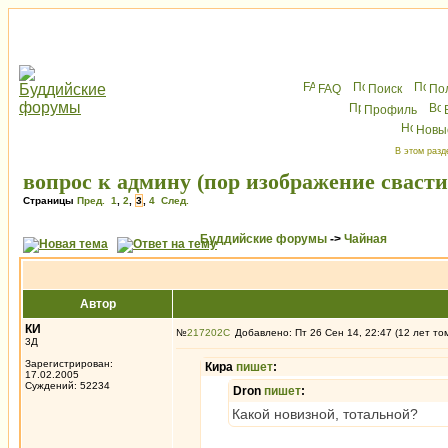
FAQ
Поиск
По
Профиль
Новы
В этом разд
вопрос к админу (пор изображение сваст
Страницы
Пред.
1
,
2
,
3
,
4
След.
Буддийские форумы
->
Чайная
Автор
КИ
№
217202
Добавлено: Пт 26 Сен 14, 22:47 (12 лет то
3Д
Зарегистрирован:
Кира
пишет
:
17.02.2005
Суждений: 52234
Dron
пишет
:
Какой новизной, тотальной?