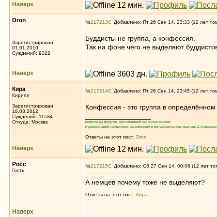
Наверх
Dron
№
217213
Добавлено: Пт 26 Сен 14, 23:33 (12 лет то
Буддисты не группа, а конфессия.
Зарегистрирован:
Так на фоне чего не выделяют буддисто
01.01.2010
Суждений: 9322
Наверх
Кира
№
217214
Добавлено: Пт 26 Сен 14, 23:45 (12 лет то
Кирилл
Зарегистрирован:
Конфессия - это группа в определённом
18.03.2012
_________________
Суждений: 11534
Откуда: Москва
новичок на форуме, прочитавший несколько книжек
и доверяющий сведениям, изложенным в метафизическом трактате Д.Андреева 
Ответы на этот пост:
Dron
Наверх
Росс
№
217215
Добавлено: Сб 27 Сен 14, 00:06 (12 лет то
Гость
А немцев почему тоже не выделяют?
Ответы на этот пост:
Кира
Наверх