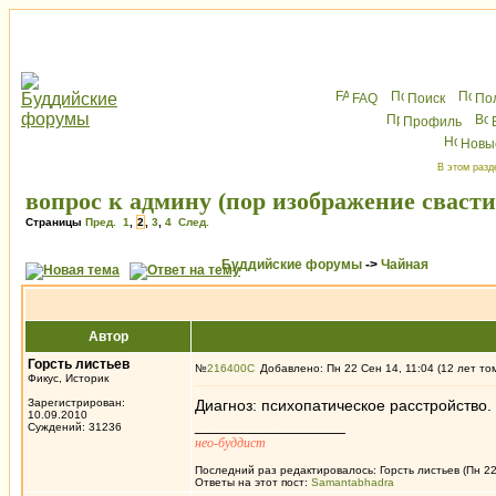
FAQ
Поиск
По
Профиль
Новы
В этом разд
вопрос к админу (пор изображение сваст
Страницы
Пред.
1
,
2
,
3
,
4
След.
Буддийские форумы
->
Чайная
Автор
Горсть листьев
№
216400
Добавлено: Пн 22 Сен 14, 11:04 (12 лет то
Фикус, Историк
Зарегистрирован:
Диагноз: психопатическое расстройство.
10.09.2010
_________________
Суждений: 31236
нео-буддист
Последний раз редактировалось: Горсть листьев (Пн 22 
Ответы на этот пост:
Samantabhadra