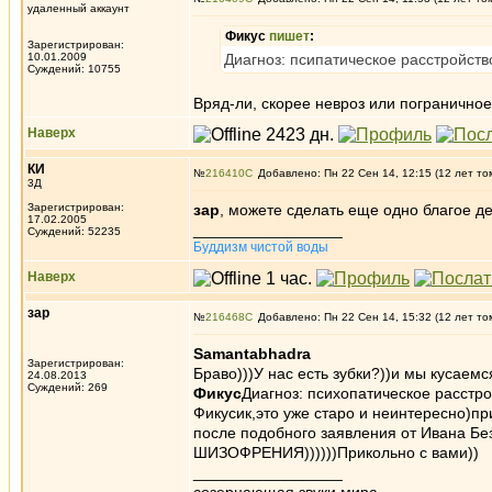
удаленный аккаунт
Фикус
пишет
:
Зарегистрирован:
10.01.2009
Диагноз: псипатическое расстройств
Суждений: 10755
Вряд-ли, скорее невроз или пограничное
Наверх
КИ
№
216410
Добавлено: Пн 22 Сен 14, 12:15 (12 лет то
3Д
Зарегистрирован:
зар
, можете сделать еще одно благое д
17.02.2005
_________________
Суждений: 52235
Буддизм чистой воды
Наверх
зар
№
216468
Добавлено: Пн 22 Сен 14, 15:32 (12 лет то
Samantabhadra
Зарегистрирован:
Браво)))У нас есть зубки?))и мы кусаем
24.08.2013
Суждений: 269
Фикус
Диагноз: психопатическое расстр
Фикусик,это уже старо и неинтересно)п
после подобного заявления от Ивана
ШИЗОФРЕНИЯ))))))Прикольно с вами))
_________________