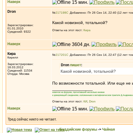
Наверх
Dron
№
217198
Добавлено: Пт 26 Сен 14, 22:40 (12 лет то
Какой новизной, тотальной?
Зарегистрирован:
01.01.2010
Ответы на этот пост:
Кира
Суждений: 9322
Наверх
Кира
№
217201
Добавлено: Пт 26 Сен 14, 22:47 (12 лет то
Кирилл
Зарегистрирован:
Dron
пишет
:
18.03.2012
Суждений: 11534
Какой новизной, тотальной?
Откуда: Москва
По возможности тотальной. Или еще не и
_________________
новичок на форуме, прочитавший несколько книжек
и доверяющий сведениям, изложенным в метафизическом трактате Д.Андреева 
Ответы на этот пост:
КИ
,
Dron
Наверх
Тред сейчас никто не читает.
Буддийские форумы
->
Чайная