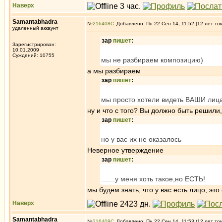
Наверх
Samantabhadra
№
216408
Добавлено: Пн 22 Сен 14, 11:52 (12 лет то
удаленный аккаунт
зар
пишет
:
Зарегистрирован:
10.01.2009
Суждений: 10755
мы не разбираем композицию)
а мы разбираем
зар
пишет
:
мы просто хотели видеть ВАШИ лица
ну и что с того? Вы должно быть решил
зар
пишет
:
но у вас их не оказалось
Неверное утверждение
зар
пишет
:
.......у меня хоть такое,но ЕСТЬ!
мы будем знать, что у вас есть лицо, э
Наверх
Samantabhadra
№
216409
Добавлено: Пн 22 Сен 14, 11:53 (12 лет то