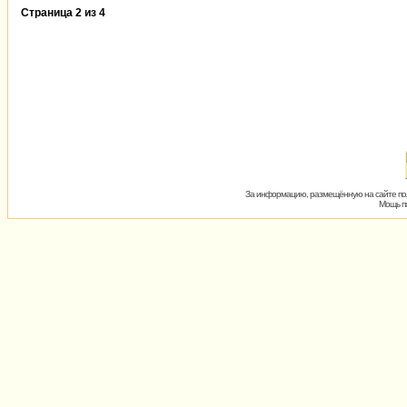
Страница
2
из
4
За информацию, размещённую на сайте пол
Мощь пх