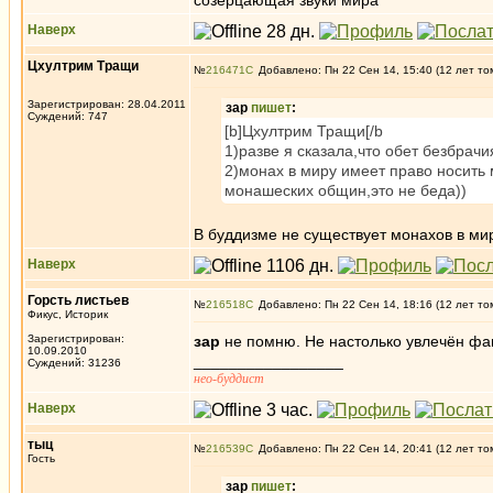
созерцающая звуки мира
Наверх
Цхултрим Тращи
№
216471
Добавлено: Пн 22 Сен 14, 15:40 (12 лет то
Зарегистрирован: 28.04.2011
зар
пишет
:
Суждений: 747
[b]Цхултрим Тращи[/b
1)разве я сказала,что обет безбрач
2)монах в миру имеет право носить
монашеских общин,это не беда))
В буддизме не существует монахов в ми
Наверх
Горсть листьев
№
216518
Добавлено: Пн 22 Сен 14, 18:16 (12 лет то
Фикус, Историк
Зарегистрирован:
зар
не помню. Не настолько увлечён фа
10.09.2010
_________________
Суждений: 31236
нео-буддист
Наверх
тыц
№
216539
Добавлено: Пн 22 Сен 14, 20:41 (12 лет то
Гость
зар
пишет
: