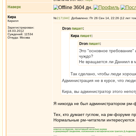
Наверх
Кира
№
217194
Добавлено: Пт 26 Сен 14, 22:26 (12 лет то
Кирилл
Зарегистрирован:
Dron
пишет
:
18.03.2012
Суждений: 11534
Кира
пишет
:
Откуда: Москва
Dron
пишет
:
Это "основное требование" 
чуждо?
Не вращается ли Даниил в 
Так сделано, чтобы люди хорош
Администрация не в курсе, что люд
Кира, вы администратор этого непот
Я никогда не был администратором рм-
Тех, кто думает гуглом, на рм-форуме п
Нормальные рм-читатели интересуются 
_________________
новичок на форуме, прочитавший несколько книжек
и доверяющий сведениям, изложенным в метафизическом трактате Д.Андреева 