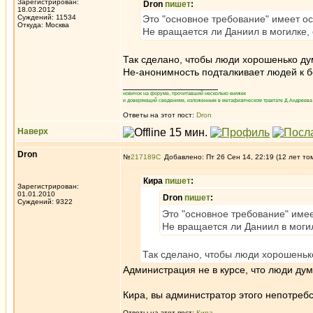
Зарегистрирован:
Dron
пишет
:
18.03.2012
Суждений: 11534
Это "основное требование" имеет о
Откуда: Москва
Не вращается ли Даниил в могилке,
Так сделано, чтобы люди хорошенько ду
Не-анонимность подталкивает людей к 
_________________
новичок на форуме, прочитавший несколько книжек
и доверяющий сведениям, изложенным в метафизическом трактате Д.Андреева 
Ответы на этот пост:
Dron
Наверх
Dron
№
217189
Добавлено: Пт 26 Сен 14, 22:19 (12 лет то
Кира
пишет
:
Зарегистрирован:
01.01.2010
Dron
пишет
:
Суждений: 9322
Это "основное требование" име
Не вращается ли Даниил в моги
Так сделано, чтобы люди хорошеньк
Администрация не в курсе, что люди ду
Кира, вы администратор этого непотребс
Ответы на этот пост:
Кира