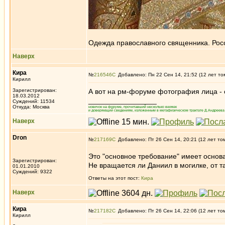
Одежда православного священника. Рос
Наверх
Кира
№
216546
Добавлено: Пн 22 Сен 14, 21:52 (12 лет то
Кирилл
Зарегистрирован:
А вот на рм-форуме фотография лица - о
18.03.2012
_________________
Суждений: 11534
Откуда: Москва
новичок на форуме, прочитавший несколько книжек
и доверяющий сведениям, изложенным в метафизическом трактате Д.Андреева 
Наверх
Dron
№
217169
Добавлено: Пт 26 Сен 14, 20:21 (12 лет то
Это "основное требование" имеет основ
Зарегистрирован:
Не вращается ли Даниил в могилке, от 
01.01.2010
Суждений: 9322
Ответы на этот пост:
Кира
Наверх
Кира
№
217182
Добавлено: Пт 26 Сен 14, 22:06 (12 лет то
Кирилл