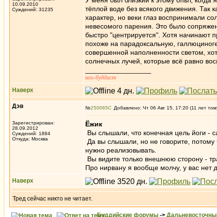
У меня был близкий к этому опыт, когда
10.09.2010
тёплой воде без всякого движения. Так 
Суждений: 31235
характер, но веки глаз воспринимали с
невесомого парения. Это было сопряжен
быстро "центрируется". Хотя начинают 
похоже на парадоксальную, галлюциноге
совершенной наполненности светом, хо
солнечных лучей, которые всё равно во
_________________
нео-буддист
Наверх
Дэв
№
250065
Добавлено: Чт 06 Авг 15, 17:20 (11 лет том
Зарегистрирован:
Ёжик
28.09.2012
Вы слышали, что конечная цель йоги - 
Суждений: 1884
Откуда: Москва
Да вы слышали, но не говорите, потому 
нужно реализовывать.
Вы видите только внешнюю сторону - тра
Про нирвану я вообще молчу, у вас нет 
Наверх
Тред сейчас никто не читает.
Буддийские форумы
->
Дальневосточны