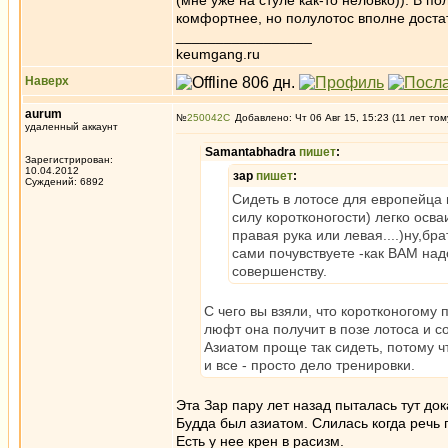
(мне уже на стуле как-то неловко)). В п
комфортнее, но полулотос вполне доста
_________________
keumgang.ru
Наверх
aurum
№
250042
Добавлено: Чт 06 Авг 15, 15:23 (11 лет том
удаленный аккаунт
Samantabhadra
пишет
:
Зарегистрирован:
10.04.2012
зар
пишет
:
Суждений: 6892
Сидеть в лотосе для европейца н
силу коротконогости) легко осв
правая рука или левая....)ну,б
сами почувствуете -как ВАМ над
совершенству.
С чего вы взяли, что коротконогому
люфт она получит в позе лотоса и с
Азиатом проще так сидеть, потому ч
и все - просто дело тренировки.
Эта Зар пару лет назад пыталась тут док
Будда был азиатом. Слилась когда речь 
Есть у нее крен в расизм.