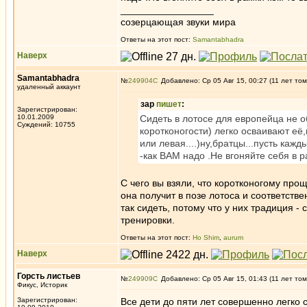
_________________
созерцающая звуки мира
Ответы на этот пост:
Samantabhadra
Наверх
Samantabhadra
№
249904
Добавлено: Ср 05 Авг 15, 00:27 (11 лет том
удаленный аккаунт
зар
пишет
:
Зарегистрирован:
10.01.2009
Сидеть в лотосе для европейца не об
Суждений: 10755
коротконогости) легко осваивают её
или левая....)ну,братцы...пусть ка
-как ВАМ надо .Не вгоняйте себя в 
С чего вы взяли, что коротконогому про
она получит в позе лотоса и соответств
так сидеть, потому что у них традиция -
тренировки.
Ответы на этот пост:
Ho Shim
,
aurum
Наверх
Горсть листьев
№
249909
Добавлено: Ср 05 Авг 15, 01:43 (11 лет том
Фикус, Историк
Зарегистрирован:
Все дети до пяти лет совершенно легко с