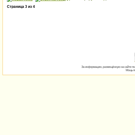
Страница
3
из
4
За информацию, размещённую на сайте пол
Мощь пх