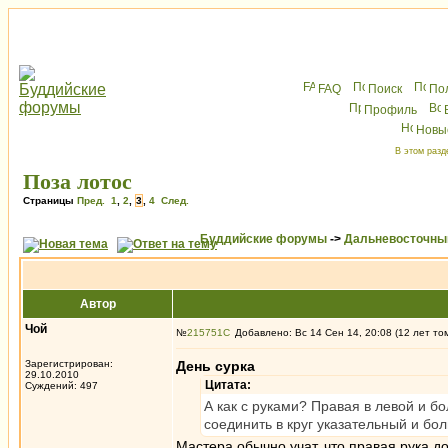
FAQ
Поиск
По
Профиль
Новы
В этом разд
Поза лотос
Страницы
Пред.
1
,
2
,
3
,
4
След.
Буддийские форумы
->
Дальневосточны
Автор
Чой
№
215751
Добавлено: Вс 14 Сен 14, 20:08 (12 лет то
Зарегистрирован:
День сурка
29.10.2010
Цитата:
Суждений: 497
А как с руками? Правая в левой и б
соединить в круг указательный и бо
Мастера обычно учат, что правая рука 