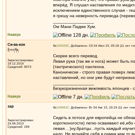
вперёд. Я слушал наставления по медита
исключением единственного случая - геш
я грешу на неверность перевода (перево
_________________
Ом Мани Падме Хум.
Наверх
Си-ва-кон
№
246509
Добавлено: Сб 04 Июл 15, 05:18 (11 лет то
སྲི་བ་དཀོན
Скорее всего перевод.
Зарегистрирован:
Левая рука (так же и нога) может быть 
19.12.2014
(тантрического) пантеона.
Суждений: 9073
Канонически - строго правая поверх лев
наставлений, но они уже будут непризн
_________________
Безукоризненная вежливость японцев - с
Наверх
зар
№
249883
Добавлено: Вт 04 Авг 15, 20:16 (11 лет том
Сидеть в лотосе для европейца не обязат
Зарегистрирован:
коротконогости) легко осваивают её,ибо
24.08.2013
Суждений: 269
левая....)ну,братцы...пусть каждый изу
надо .Не вгоняйте себя в рамки кем то 