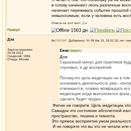
в голову начинают лезть различные вос
начинает переживать события прошлой жи
невыносимым, если у человека есть вос
Ответы на этот пост:
Дэв
Наверх
Дэв
№
250056
Добавлено: Чт 06 Авг 15, 16:52 (11 лет том
Зарегистрирован:
Ёжик
пишет
:
28.09.2012
Суждений: 1884
Дэв
Откуда: Москва
Серьезный минус для практиков буд
слуховых, и др восприятий.
Потомучто цель медитации не в том 
осознавать деятельность ума - конт
отвлекается, плавно возвращать его
медитации когда выполняется фаза 
сделать будет трудно....
Фигню не говорите. Цель медитации это
Самадхи это состояние абсолютной изоли
пространство, тишина и темнота.
Это прямое восприятие умом реальности
И не говорите что вы это не читали или