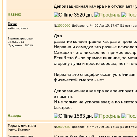
Депривационная камера не отключает чув
Наверх
Ёжик
№
250060
Добавлено: Чт 06 Авг 15, 17:07 (11 лет том
заблокирован
Дэв
Зарегистрирован:
развитие концентрации как раз и предпо
08.03.2014
Суждений: 16142
Нирвана и самадхи это разные психологи
Самадхи - это никакое не "прямое воспр
Еслиб это было прямое видиние, то можн
сторону луны и просто хорошо, нет - гени
Нирвана это специфическая устойчивая 
физической смерти - нет.
Депривационная камера компенсирует не
в памяти.
И не только не успокаивает, а по некот
быстрее.
Наверх
Горсть листьев
№
250062
Добавлено: Чт 06 Авг 15, 17:14 (11 лет том
Фикус, Историк
Зарегистрирован: