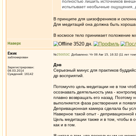
полностью лишить источников внешне
испытывает необычные ощущения, д
В принципе для шизофреников и склонны
Для медитаций она должна быть хороша.
В космосе тело принимает положение м
Наверх
Ёжик
№
250053
Добавлено: Чт 06 Авг 15, 16:32 (11 лет том
заблокирован
Дэв
Зарегистрирован:
Серьезный минус для практиков буддийс
08.03.2014
Суждений: 16142
др восприятий.
Потомучто цель медитации не в том чтоб
осознавать деятельность ума - контроли
плавно возвращать его назад. Поэтому 
выполняется фаза растворения и появля
Депривационная камера сделала бы ус
Наверное такой опыт - депривационной
Цель медитации также и в том, чтобы в
как и в гом.
Я читал о том, что поскольку ум не мож