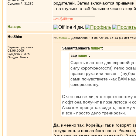
10.09.2010
родителей. Затем включаются привычки н
Суждений: 31235
- на стульях, а всё большее число люде
_________________
нео-буддист
Наверх
Ho Shim
№
250041
Добавлено: Чт 06 Авг 15, 15:14 (11 лет том
Зарегистрирован:
Samantabhadra
пишет
:
03.06.2005
Суждений: 375
зар
пишет
:
Откуда: Томск
Сидеть в лотосе для европейца н
силу коротконогости) легко осв
правая рука или левая....)ну,б
сами почувствуете -как ВАМ над
совершенству.
С чего вы взяли, что коротконогому
люфт она получит в позе лотоса и с
Азиатом проще так сидеть, потому ч
и все - просто дело тренировки.
Да, именно так. Корейцы так и говорят, 
откуда есть и пошла йога наша. Реально