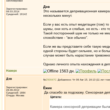
заблокирован
Дэв
Зарегистрирован:
Это называется депривационная камера.
08.03.2014
Суждений: 16142
нескольких минут.
Если у вас есть опыт медитации (гом) т
шумы, они хоть и слабые, но есть - кто 
Такой посторонний шум не только не меш
спокойствие - "все обычно".
Если же вы представите себе такую мед
одной стороны будет сильнее, но и больш
случае может быть нарастание тревожно
Однако личного опыта нахождения в деп
Наверх
Дэв
№
250047
Добавлено: Чт 06 Авг 15, 16:13 (11 лет том
Зарегистрирован:
Ёжик
28.09.2012
Да спасибо за подсказку. Сенсорная деп
Суждений: 1884
Откуда: Москва
Цитата:
Камера сенсорной депривации была п