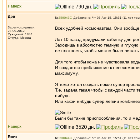
Наверх
Дэв
№
250043
Добавлено: Чт 06 Авг 15, 15:31 (11 лет том
Зарегистрирован:
Всех удобней космонавтам. Они вообще 
28.09.2012
Суждений: 1884
Откуда: Москва
Лет 10 назад придумали кабинку для ре
Заходишь в абсолютно темную и глухую 
ее плотность, чтобы можно было лежать 
Для того чтобы кожа не чувствовала вод
И создается приближение к невесомости
максимуму.
Я тоже хотел создать некое супер крес
Т.е. задача такая чтобы с каждой части
нибудь.
Или какой нибудь супер легкий комбине
Были бы такие приспособления, то и ме
Наверх
Ёжик
№
250044
Добавлено: Чт 06 Авг 15, 15:51 (11 лет том