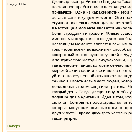
Дзонгсар Кьенце Ринпоче В идеале "око
Откуда: Elche
постоянное пребывание в настоящем мо
привычкой. Одна из характеристик этой 
оставаться в текущем моменте. Это прои
скучно и так невыносимо для нашего заб
в настоящем моменте является наибол
боли, страдания и тревоги. Живые сущес
именно мы старательно создаем все бол
настоящем моменте является важным ас
том, чтобы всеми возможными способами
конкретный метод, существующий в Будд
и тантрические методы визуализации, и
тантрические танцы, которые сейчас при
мирской активности и, если повезет, от
уйти от повседневной активности на неде
сейчас в Тибете есть много людей, кото
должен быть три месяца или три года. 
каждый день. Такую дисциплину, чтобы у
подушке для медитации. Идея в том, чт
сплетен, болтовни, просматривания инте
которые могут нам помочь в этом, от про
других путей, вроде двух-трех часовых р
такой ритрит.
Наверх