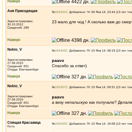
Наверх
Аня Приходящая
№
181831
Добавлено: Чт 09 Янв 14, 23:44 (13 лет то
Зарегистрирован:
23 мало для чод ! А сколько вам до смер
30.10.2012
Суждений: 288
Наверх
Nekto_V
№
181943
Добавлено: Пт 10 Янв 14, 08:19 (13 лет то
Зарегистрирован:
paavo
27.08.2010
Спасибо за ответ)
Суждений: 651
Откуда: Екатеринбург
Наверх
Nekto_V
№
181957
Добавлено: Пт 10 Янв 14, 09:51 (13 лет то
Зарегистрирован:
paavo
27.08.2010
а визу непальскую как получали? Делал
Суждений: 651
Откуда: Екатеринбург
Наверх
Спящая Красавица
№
182045
Добавлено: Пт 10 Янв 14, 16:08 (13 лет то
Гость