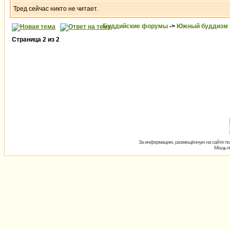
Тред сейчас никто не читает.
Буддийские форумы
->
Южный буддизм
Страница
2
из
2
За информацию, размещённую на сайте пол
Мощь пх