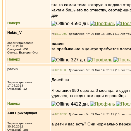
эта та самая тема которую в подвал отп
кактам бишь его по отчеству, сертифици
дай
Наверх
Nekto_V
№
181795
Добавлено: Чт 09 Янв 14, 20:21 (13 лет то
Зарегистрирован:
paavo
27.08.2010
за пребывание в центре требуется плати
Суждений: 651
Откуда: Екатеринбург
Наверх
paavo
№
181801
Добавлено: Чт 09 Янв 14, 21:07 (13 лет то
Донейшн.
Зарегистрирован:
17.04.2013
Суждений: 12
Я оставил 950 евро за 3 месяца, и судя
удивлен, тк сидят там одни европейцы.
Наверх
Аня Приходящая
№
181803
Добавлено: Чт 09 Янв 14, 21:12 (13 лет то
Зарегистрирован:
а дети у вас есть? Они нормально переж
30.10.2012
Суждений: 288