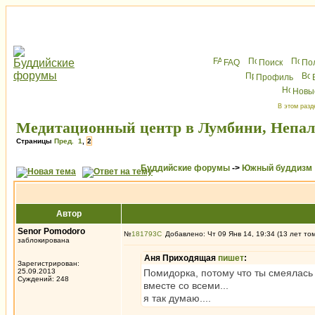
FAQ
Поиск
По
Профиль
Новы
В этом разд
Медитационный центр в Лумбини, Непал
Страницы
Пред.
1
,
2
Буддийские форумы
->
Южный буддизм
Автор
Senor Pomodoro
№
181793
Добавлено: Чт 09 Янв 14, 19:34 (13 лет то
заблокирована
Аня Приходящая
пишет
:
Зарегистрирован:
25.09.2013
Помидорка, потому что ты смеялась
Суждений: 248
вместе со всеми...
я так думаю....