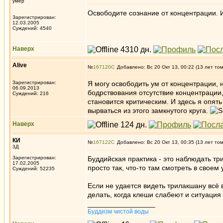
умер
Освободите сознание от концентрации. 
Зарегистрирован:
12.03.2005
Суждений: 4540
Наверх
Alive
№
167120
Добавлено: Вс 20 Окт 13, 00:22 (13 лет то
Зарегистрирован:
Я могу освободить ум от концентрации, 
06.09.2013
бодрствования отсутствие концентрации
Суждений: 216
становится критическим. И здесь я опя
вырваться из этого замкнутого круга.
Наверх
КИ
№
167122
Добавлено: Вс 20 Окт 13, 00:35 (13 лет то
3Д
Зарегистрирован:
Буддийская практика - это наблюдать тр
17.02.2005
просто так, что-то там смотреть в свое
Суждений: 52235
Если не удается видеть трилакшану всё 
делать, когда клеши слабеют и ситуация 
_________________
Буддизм чистой воды