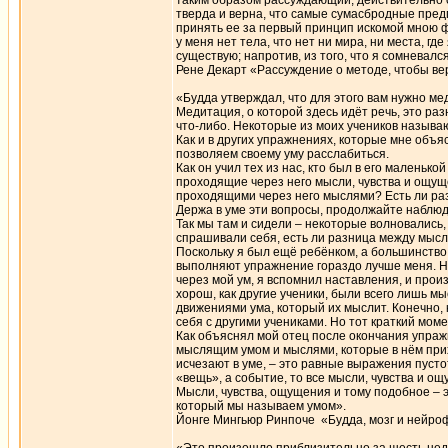
таким образом рассуждающий, действительно с
тверда и верна, что самые сумасбродные предп
принять ее за первый принцип искомой мною фил
у меня нет тела, что нет ни мира, ни места, где
существую; напротив, из того, что я сомневалс
Рене Декарт «Рассуждение о методе, чтобы вер
«Будда утверждал, что для этого вам нужно ме
Медитация, о которой здесь идёт речь, это р
что-либо. Некоторые из моих учеников называ
Как и в других упражнениях, которые мне объя
позволяем своему уму расслабиться.
Как он учил тех из нас, кто был в его маленько
проходящие через него мысли, чувства и ощущ
проходящими через него мыслями? Есть ли ра
Держа в уме эти вопросы, продолжайте наблюда
Так мы там и сидели – некоторые волновались
спрашивали себя, есть ли разница между мысл
Поскольку я был ещё ребёнком, а большинство 
выполняют упражнение гораздо лучше меня. Н
через мой ум, я вспомнил наставления, и произ
хорош, как другие ученики, были всего лишь м
движениями ума, который их мыслит. Конечно, 
себя с другими учениками. Но тот краткий мом
Как объяснял мой отец после окончания упраж
мыслящим умом и мыслями, которые в нём прих
исчезают в уме, – это равные выражения пусто
«вещь», а событие, то все мысли, чувства и о
Мысли, чувства, ощущения и тому подобное –
который мы называем умом».
Йонге Мингьюр Ринпоче «Будда, мозг и нейро