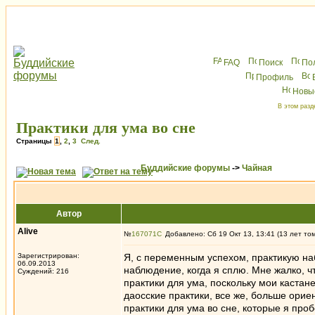
FAQ
Поиск
По
Профиль
Новы
В этом разд
Практики для ума во сне
Страницы
1
,
2
,
3
След.
Буддийские форумы
->
Чайная
Автор
Alive
№
167071
Добавлено: Сб 19 Окт 13, 13:41 (13 лет то
Зарегистрирован:
Я, с переменным успехом, практикую на
06.09.2013
наблюдение, когда я сплю. Мне жалко, ч
Суждений: 216
практики для ума, поскольку мои кастане
даосские практики, все же, больше орие
практики для ума во сне, которые я про