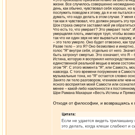
«Это произошло приблизительно за шесть недел
жизни. Все случилось совершенно неожиданно. 
день, как обычно, чувствовал себя хорошо, но 
послужить поводом к этому, да я и не пытался 
думать, что надо делать в этом случае. У мен
так как я чувствовал, что должен решить эту пр
Шок страха смерти заставил мой ум обратиться
Что есть то, что умирает? Это умирает тело". 
умерщвляя плоть, имитируя труп, чтобы возмо
так что ни один звук не мог вырваться наружу, 
– это тело умерло. Оно будет отвезено, как тр
Разве тело – это Я? Оно безмолвно и инертно
голос "Я" внутри себя, отдельно от него. Значи
быть затронут смертью. Это означает, что Я – 
Истина, которую я воспринял непосредственно,
единственной реальной вещью в моем состояни
этом "Я". С этого момента "Я", или Самость, 
навсегда. С того времени погружение в Самост
музыкальные тона, но "Я" остается словно ос
Занято ли тело разговором, чтением или чем-н
ясного восприятия моей Самости или сознател
менее – какой-либо наклонности к постоянном
Шри Рамана Махарши «Весть Истины и Прямой
Отходя от философии, и возвращаясь к 
Цитата:
Если не удается видеть трилакшану 
это делать, когда клеши слабеют и с