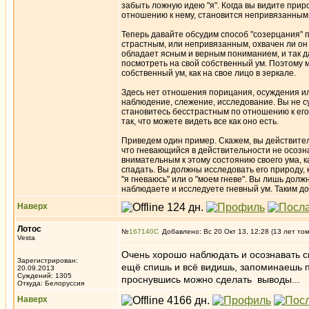
забыть ложную идею "я". Когда вы видите прир
отношению к нему, становится непривязанным 
Теперь давайте обсудим способ "созерцания" 
страстным, или непривязанным, охвачен ли он 
обладает ясным и верным пониманием, и так д
посмотреть на свой собственный ум. Поэтому 
собственный ум, как на свое лицо в зеркале.
Здесь нет отношения порицания, осуждения и
наблюдение, слежение, исследование. Вы не су
становитесь бесстрастным по отношению к его
так, что можете видеть все как оно есть.
Приведем один пример. Скажем, вы действител
что гневающийся в действительности не осознае
внимательным к этому состоянию своего ума, ка
спадать. Вы должны исследовать его природу, к
"я гневаюсь" или о "моем гневе". Вы лишь дол
наблюдаете и исследуете гневный ум. Таким д
Наверх
Лотос
№
167140
Добавлено: Вс 20 Окт 13, 12:28 (13 лет то
Vesta
Очень хорошо наблюдать и осознавать с
Зарегистрирован:
ещё спишь и всё видишь, запоминаешь пр
20.09.2013
Суждений: 1305
проснувшись можно сделать выводы...
Откуда: Белоруссия
Наверх