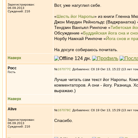
Зарегистрирован:
Вот, уже нагуглил себе.
06.09.2013
Суждений: 216
«
Шесть йог Наропы
» из книги Гленна М
Джон Мирдин Рейнольдс (Ваджранатха) 
Тендзин Вангьял Ринпоче «
Тибетская йо
Обсуждение «
Буддийская йога сна и сно
Норбу Намхай Ринпоче «
Йога снов и пра
На досуге собираюсь почитать.
Наверх
Росс
№
167077
Добавлено: Сб 19 Окт 13, 15:22 (13 лет то
Гость
Лучше читать сам текст йог Наропы. Ко
комментаторов. А они - йогу. Разница. 
выражаю.)
Наверх
Alive
№
167078
Добавлено: Сб 19 Окт 13, 15:29 (13 лет то
Зарегистрирован:
Спасибо.
06.09.2013
Суждений: 216