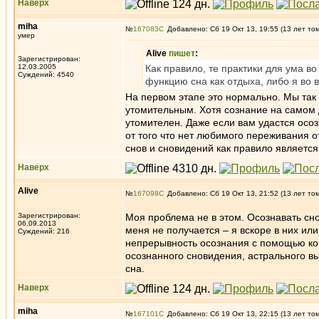
Наверх
miha
№
167083
Добавлено: Сб 19 Окт 13, 19:55 (13 лет то
умер
Alive
пишет
:
Зарегистрирован:
12.03.2005
Как правило, те практики для ума в
Суждений: 4540
функцию сна как отдыха, либо я во 
На первом этапе это нормально. Мы так 
утомительным. Хотя сознание на самом д
утомителен. Даже если вам удастся осоз
от того что нет любимого переживания о
снов и сновидений как правило является
Наверх
Alive
№
167098
Добавлено: Сб 19 Окт 13, 21:52 (13 лет то
Зарегистрирован:
Моя проблема не в этом. Осознавать сн
06.09.2013
меня не получается – я вскоре в них ил
Суждений: 216
непрерывность осознания с помощью ко
осознанного сновидения, астрального вы
сна.
Наверх
miha
№
167101
Добавлено: Сб 19 Окт 13, 22:15 (13 лет то