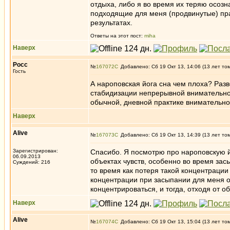
отдыха, либо я во время их теряю осозн
подходящие для меня (продвинутые) прак
результатах.
Ответы на этот пост:
miha
Наверх
Росс
№
167072
Добавлено: Сб 19 Окт 13, 14:06 (13 лет то
Гость
А нароповская йога сна чем плоха? Разв
стабидизации непрерывной внимательнос
обычной, дневной практике внимательно
Наверх
Alive
№
167073
Добавлено: Сб 19 Окт 13, 14:39 (13 лет то
Зарегистрирован:
Спасибо. Я посмотрю про нароповскую й
06.09.2013
объектах чувств, особенно во время зас
Суждений: 216
то время как потеря такой концентрации
концентрации при засыпании для меня оч
концентрироваться, и тогда, отходя от о
Наверх
Alive
№
167074
Добавлено: Сб 19 Окт 13, 15:04 (13 лет то