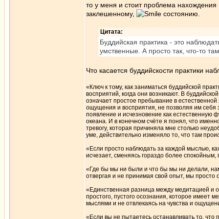
то у меня и стоит проблема нахождения
заклешенному,
состоянию.
Цитата:
Буддийская практика - это наблюдат
умственные. А просто так, что-то т
Что касается буддийскости практики наб
«Ключ к тому, как заниматься буддийской прак
восприятий, когда они возникают. В буддийско
означает простое пребывание в естественной я
ощущения и восприятия, не позволяя им себя з
появление и исчезновение как естественную фу
океана. И в конечном счёте я понял, что именн
тревогу, которая причиняла мне столько неудо
уме, действительно изменяло то, что там прои
«Если просто наблюдать за каждой мыслью, ка
исчезает, сменяясь гораздо более спокойным,
«Где бы мы ни были и что бы мы ни делали, на
отвергая и не принимая свой опыт, мы просто 
«Единственная разница между медитацией и 
простого, пустого осознания, которое имеет ме
мыслями и не отвлекаясь на чувства и ощущен
«Если вы не пытаетесь останавливать то, что 