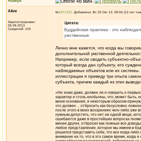
Наверх
Alive
№
167131
Добавлено: Вс 20 Окт 13, 08:04 (13 лет то
Зарегистрирован:
Цитата:
06.09.2013
Суждений: 216
Буддийская практика - это наблюдат
умственные.
Лично мне кажется, что когда мы говори
дополнительной умственной деятельност
Например, если сводить субъектно-объек
который всегда дан субъекту, его сужден
наблюдаемых объектов или их системы. 
иллюстрации я приведу три опыта само
субъекта, причем каждый из этих вывод
«Не знаю даже, должен ли я говорить о первы
характер и столь необычны, что, может быть, 
мною основания, я некоторым образом принужде
что должен ... отбросить как безусловно ложно
после этого в моих воззрениях чего-либо уже в
нужным допустить, что нет ни одной вещи, кот
ошибаются даже в простейших вопросах геомет
менее других, отбросил как ложные все доводы
любое представление, которое мы имеем в бод
решился представить себе, что все когда-либо
внимание на то, что в это самое время, когда 