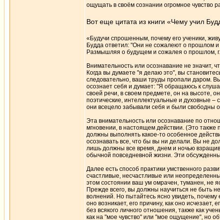
ощущать в своём сознании огромное чувство р
Вот еще цитата из книги «Чему учил Бу
«Будучи спрошенным, почему его ученики, жив
Будда ответил: "Они не сожалеют о прошлом и
Размышляя о будущем и сожалея о прошлом, гл
Внимательность или осознавание не значит, что
Когда вы думаете "я делаю это", вы становитес
следовательно, ваши труды пропали даром. Вы
осознает себя и думает: "Я обращаюсь к слуша
своей речи, в своем предмете, он на высоте, о
поэтические, интеллектуальные и духовные – с
они всецело забывали себя и были свободны о
Эта внимательность или осознавание по отнош
мгновении, в настоящем действии. (Это также 
должны выполнять какое-то особенное действи
осознавать все, что бы вы ни делали. Вы не д
лишь должны все время, днем и ночью взращив
обычной повседневной жизни. Эти обсужденны
Далее есть способ практики умственного разв
счастливые, несчастливые или неопределенные
этом состоянии ваш ум омрачен, туманен, не яс
Прежде всего, вы должны научиться не быть не
волнений. Но пытайтесь ясно увидеть, почему 
оно возникает, его причину, как оно исчезает,
без всякого личного отношения, также как уче
как на "мое чувство" или "мое ощущение", но о