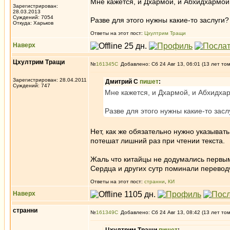
Мне кажется, и Дхармой, и Абхидхармо
Зарегистрирован:
28.03.2013
Суждений: 7054
Разве для этого нужны какие-то заслуги?
Откуда: Харьков
Ответы на этот пост:
Цхултрим Тращи
Наверх
Цхултрим Тращи
№
161345
Добавлено: Сб 24 Авг 13, 06:01 (13 лет то
Зарегистрирован: 28.04.2011
Дмитрий С
пишет
:
Суждений: 747
Мне кажется, и Дхармой, и Абхидха
Разве для этого нужны какие-то засл
Нет, как же обязательно нужно указывать
потешат лишний раз при чтении текста.
Жаль что китайцы не додумались первым
Сердца и других сутр поминали перевод
Ответы на этот пост:
странни
,
КИ
Наверх
странни
№
161349
Добавлено: Сб 24 Авг 13, 08:42 (13 лет то