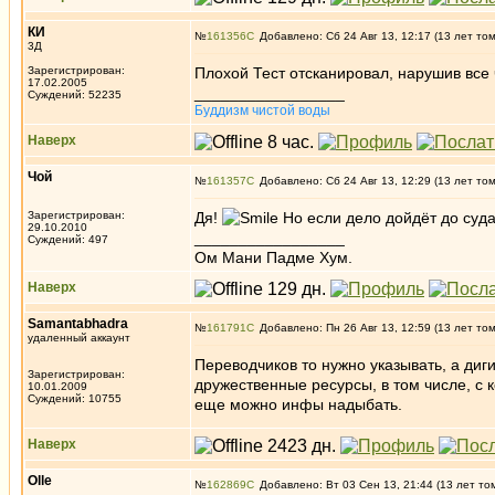
КИ
№
161356
Добавлено: Сб 24 Авг 13, 12:17 (13 лет то
3Д
Зарегистрирован:
Плохой Тест отсканировал, нарушив все 
17.02.2005
_________________
Суждений: 52235
Буддизм чистой воды
Наверх
Чой
№
161357
Добавлено: Сб 24 Авг 13, 12:29 (13 лет то
Зарегистрирован:
Дя!
Но если дело дойдёт до суд
29.10.2010
_________________
Суждений: 497
Ом Мани Падме Хум.
Наверх
Samantabhadra
№
161791
Добавлено: Пн 26 Авг 13, 12:59 (13 лет то
удаленный аккаунт
Переводчиков то нужно указывать, а диг
Зарегистрирован:
дружественные ресурсы, в том числе, с к
10.01.2009
Суждений: 10755
еще можно инфы надыбать.
Наверх
Olle
№
162869
Добавлено: Вт 03 Сен 13, 21:44 (13 лет то