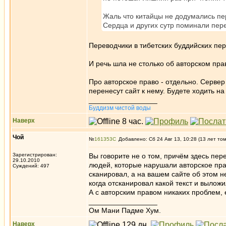
Жаль что китайцы не додумались пе
Сердца и других сутр поминали пер
Переводчики в тибетских буддийских пер
И речь шла не столько об авторском пр
Про авторское право - отдельно. Сервер 
перенесут сайт к нему. Будете ходить на
_________________
Буддизм чистой воды
Наверх
Чой
№
161353
Добавлено: Сб 24 Авг 13, 10:28 (13 лет то
Зарегистрирован:
Вы говорите не о том, причём здесь пер
29.10.2010
людей, которые нарушали авторское прав
Суждений: 497
сканировал, а на вашем сайте об этом 
когда отсканировал какой текст и выложи
А с авторским правом никаких проблем, е
_________________
Ом Мани Падме Хум.
Наверх