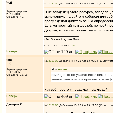
Чой
№
161229
Добавлено: Пт 23 Авг 13, 03:16 (13 лет том
Зарегистрирован:
Я не владелец этого ресурса, владелец
29.10.2010
выложенную на сайте я собирал для себя 
Суждений: 497
праву сделал дигитализацию определённ
Есть конкретный круг друзей, по чьей п
Дхарме, их заслуг хватает на то, чтобы
_________________
Ом Мани Падме Хум.
Ответы на этот пост:
test
Наверх
test
№
161232
Добавлено: Пт 23 Авг 13, 03:34 (13 лет том
一心
Чой
пишет
:
Зарегистрирован:
18.02.2005
если где-то не указан источник, кто
Суждений: 18709
значит мне и моим друзьям эта инф
Как всё просто у неадекватных людей.
Наверх
Дмитрий С
№
161322
Добавлено: Пт 23 Авг 13, 21:58 (13 лет том