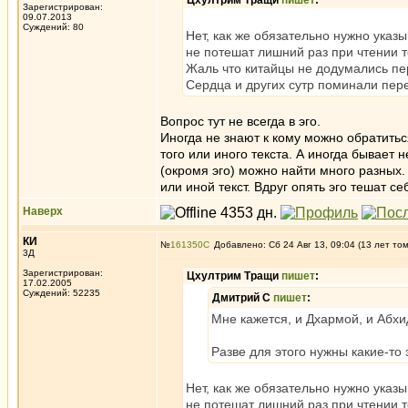
Цхултрим Тращи
пишет
:
Зарегистрирован:
09.07.2013
Суждений: 80
Нет, как же обязательно нужно указы
не потешат лишний раз при чтении т
Жаль что китайцы не додумались пе
Сердца и других сутр поминали пер
Вопрос тут не всегда в эго.
Иногда не знают к кому можно обратитьс
того или иного текста. А иногда бывает
(окромя эго) можно найти много разных. 
или иной текст. Вдруг опять эго тешат с
Наверх
КИ
№
161350
Добавлено: Сб 24 Авг 13, 09:04 (13 лет то
3Д
Зарегистрирован:
Цхултрим Тращи
пишет
:
17.02.2005
Суждений: 52235
Дмитрий С
пишет
:
Мне кажется, и Дхармой, и Абх
Разве для этого нужны какие-то 
Нет, как же обязательно нужно указы
не потешат лишний раз при чтении т