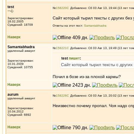
test
№
158220
Добавлено: Сб 03 Авг 13, 19:44 (13 лет то
一心
Сайт который тырил тексты с других без 
Зарегистрирован:
18.02.2005
Суждений: 18709
Ответы на этот пост:
Samantabhadra
Наверх
Samantabhadra
№
158221
Добавлено: Сб 03 Авг 13, 19:49 (13 лет то
удаленный аккаунт
test
пишет
:
Зарегистрирован:
10.01.2009
Сайт который тырил тексты с других 
Суждений: 10755
Почил в бозе из-за плохой кармы?
Наверх
aurum
№
158226
Добавлено: Сб 03 Авг 13, 20:02 (13 лет то
удаленный аккаунт
Неизвестно почему пропал. Чоя надо сп
Зарегистрирован:
10.04.2012
Суждений: 6892
Наверх