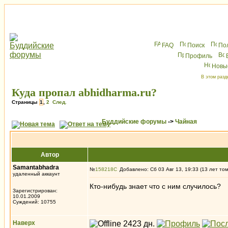
FAQ
Поиск
По
Профиль
Новы
В этом разд
Куда пропал abhidharma.ru?
Страницы
1
,
2
След.
Буддийские форумы
->
Чайная
Автор
Samantabhadra
№
158218
Добавлено: Сб 03 Авг 13, 19:33 (13 лет то
удаленный аккаунт
Кто-нибудь знает что с ним случилось?
Зарегистрирован:
10.01.2009
Суждений: 10755
Наверх