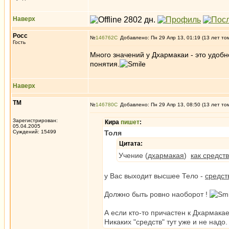
Наверх
Росс
№
146762
Добавлено: Пн 29 Апр 13, 01:19 (13 лет то
Гость
Много значений у Дхармакаи - это удобн
понятия.
Наверх
ТМ
№
146780
Добавлено: Пн 29 Апр 13, 08:50 (13 лет то
Зарегистрирован:
Кира
пишет
:
05.04.2005
Суждений: 15499
Толя
Цитата:
Учение (
дхармакая
)
как средст
у Вас выходит высшее Тело -
средст
Должно быть ровно наоборот !
А если кто-то причастен к Дхармакае
Никаких "средств" тут уже и не надо.