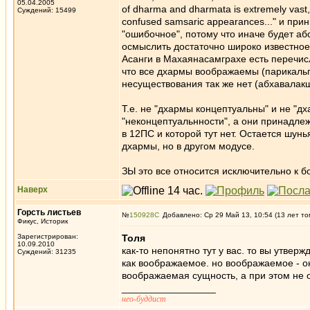
05.04.2005
of dharma and dharmata is extremely vast, 
Суждений: 15499
confused samsaric appearances..." и при
"ошибочное", потому что иначе будет а
осмыслить достаточно широко известное 
Асанги в Махаянасамграхе есть перечис
что все дхармы воображаемы (парикальп
несуществования так же нет (абхавалакш
Т.е. не "дхармы концептуальны" и не "
"неконцептуальнности", а они принадлеж
в 12ПС и которой тут нет. Остается шунья
дхармы, но в другом модусе.
ЗЫ это все относится исключительно к б
Наверх
Горсть листьев
№
150928
Добавлено: Ср 29 Май 13, 10:54 (13 лет то
Фикус, Историк
Зарегистрирован:
Толя
10.09.2010
как-то непонятно тут у вас. то вы утвер
Суждений: 31235
как воображаемое. но воображаемое - он
воображаемая сущность, а при этом не 
_________________
нео-буддист