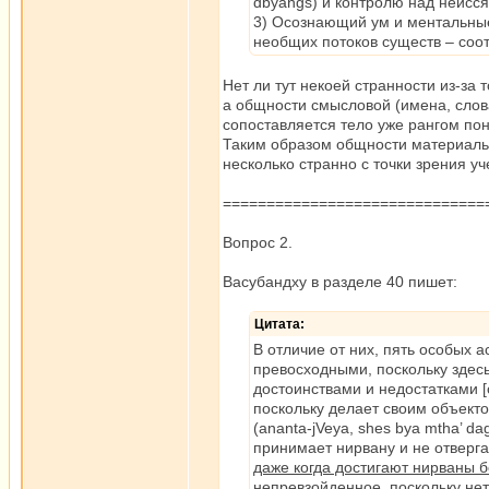
dbyangs) и контролю над неис
3) Осознающий ум и ментальные
необщих потоков существ – соо
Нет ли тут некоей странности из-за
а общности смысловой (имена, слов
сопоставляется тело уже рангом по
Таким образом общности материаль
несколько странно с точки зрения уч
==============================
Вопрос 2.
Васубандху в разделе 40 пишет:
Цитата:
В отличие от них, пять особых 
превосходными, поскольку здес
достоинствами и недостатками [
поскольку делает своим объекто
(ananta-jVeya, shes bya mtha’ d
принимает нирвану и не отверг
даже когда достигают нирваны б
непревзойденное, поскольку нет