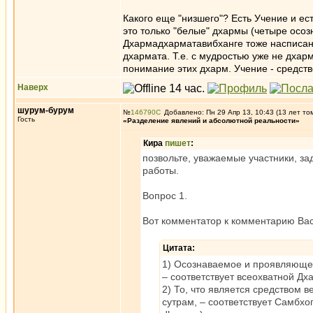
Какого еще "низшего"? Есть Учение и ес
это только "белые" дхармы (четыре осоз
Дхармадхарматавибханге тоже насписано, 
дхармата. Т.е. с мудростью уже не дхарм
понимание этих дхарм. Учение - средств
Наверх
шурум-бурум
№
146790
Добавлено: Пн 29 Апр 13, 10:43 (13 лет то
Гость
«Разделение явлений и абсолютной реальности»
Кира
пишет
:
позвольте, уважаемые участники, з
работы.
Вопрос 1.
Вот комментатор к комментарию Вас
Цитата:
1) Осознаваемое и проявляюще
– соответствует всеохватной Дх
2) То, что является средством 
сутрам, – соответствует Самбхо