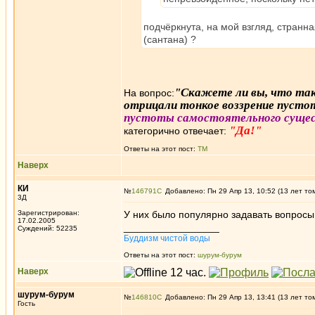
подчёркнута, на мой взгляд, странна
(сантана) ?
"Скажете ли вы, что так
На вопрос:
отрицали тонкое воззрение пуст
пустоты самостоятельного суще
"Да!"
категорично отвечает:
Ответы на этот пост:
ТМ
Наверх
КИ
№
146791
Добавлено: Пн 29 Апр 13, 10:52 (13 лет то
3Д
Зарегистрирован:
У них было популярно задавать вопросы 
17.02.2005
_________________
Суждений: 52235
Буддизм чистой воды
Ответы на этот пост:
шурум-бурум
Наверх
шурум-бурум
№
146810
Добавлено: Пн 29 Апр 13, 13:41 (13 лет то
Гость