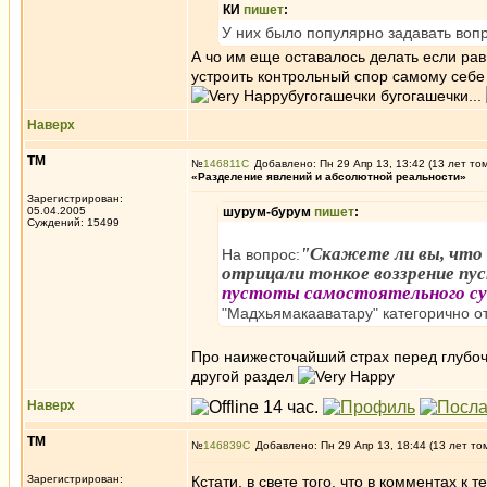
КИ
пишет
:
У них было популярно задавать вопр
А чо им еще оставалось делать если ра
устроить контрольный спор самому себе
бугогашечки бугогашечки...
Наверх
ТМ
№
146811
Добавлено: Пн 29 Апр 13, 13:42 (13 лет то
«Разделение явлений и абсолютной реальности»
Зарегистрирован:
05.04.2005
шурум-бурум
пишет
:
Суждений: 15499
"Скажете ли вы, что 
На вопрос:
отрицали тонкое воззрение п
пустоты самостоятельного с
"Мадхьямакааватару" категорично о
Про наижесточайший страх перед глубоч
другой раздел
Наверх
ТМ
№
146839
Добавлено: Пн 29 Апр 13, 18:44 (13 лет то
Зарегистрирован:
Кстати, в свете того, что в комментах к 