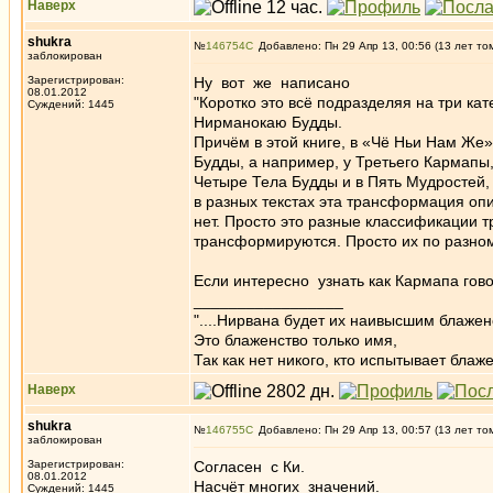
Наверх
shukra
№
146754
Добавлено: Пн 29 Апр 13, 00:56 (13 лет то
заблокирован
Зарегистрирован:
Ну вот же написано
08.01.2012
"Коротко это всё подразделяя на три ка
Суждений: 1445
Нирманокаю Будды.
Причём в этой книге, в «Чё Ньи Нам Же
Будды, а например, у Третьего Кармапы
Четыре Тела Будды и в Пять Мудростей, 
в разных текстах эта трансформация оп
нет. Просто это разные классификации т
трансформируются. Просто их по разно
Если интересно узнать как Кармапа говор
_________________
"....Нирвана будет их наивысшим блажен
Это блаженство только имя,
Так как нет никого, кто испытывает блаже
Наверх
shukra
№
146755
Добавлено: Пн 29 Апр 13, 00:57 (13 лет то
заблокирован
Зарегистрирован:
Согласен с Ки.
08.01.2012
Насчёт многих значений.
Суждений: 1445