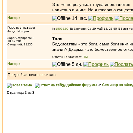
Это же не результат труда инопланетян.
написано в книге. Но я говорю о сущест
Наверх
Горсть листьев
№
150952
Добавлено: Ср 29 Май 13, 23:55 (13 лет то
Фикус, Историк
Зарегистрирован:
Толя
10.09.2010
Бодхисаттвы - это боги. сами боги книг н
Суждений: 31235
значит? Дхарма - это божественное отк
Ответы на этот пост:
ТМ
Наверх
Тред сейчас никто не читает.
Буддийские форумы
->
Семинар по абх
Страница
2
из
3