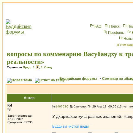
FAQ
Поиск
По
Профиль
Новы
В этом разд
вопросы по комменарию Васубандху к тр
реальности»
Страницы
Пред.
1
,
2
,
3
След.
Буддийские форумы
->
Семинар по абх
Автор
КИ
№
146753
Добавлено: Пн 29 Апр 13, 00:55 (13 лет то
3Д
Зарегистрирован:
У дхармакаи куча разных значений. Напр
17.02.2005
_________________
Суждений: 52235
Буддизм чистой воды