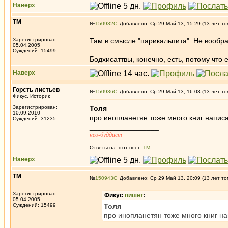
Наверх
ТМ
№
150932
Добавлено: Ср 29 Май 13, 15:29 (13 лет то
Зарегистрирован:
Там в смысле "парикальпита". Не вообра
05.04.2005
Суждений: 15499
Бодхисаттвы, конечно, есть, потому что 
Наверх
Горсть листьев
№
150936
Добавлено: Ср 29 Май 13, 16:03 (13 лет то
Фикус, Историк
Зарегистрирован:
Толя
10.09.2010
про инопланетян тоже много книг напис
Суждений: 31235
_________________
нео-буддист
Ответы на этот пост:
ТМ
Наверх
ТМ
№
150943
Добавлено: Ср 29 Май 13, 20:09 (13 лет то
Зарегистрирован:
Фикус
пишет
:
05.04.2005
Суждений: 15499
Толя
про инопланетян тоже много книг на