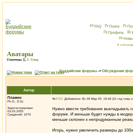
FAQ
Поиск
По
Профиль
Новы
В этом разд
Аватары
Страницы
1
,
2
След.
Буддийские форумы
->
Обсуждение фор
Автор
Пламен
№
375
Добавлено: Вс 06 Мар 05, 19:49 (21 год тому н
Ph.D., D.Sc.
Зарегистрирован:
Нужно ввести требование выкладывать с
03.03.2005
форуме. И меньше будет нужды в модерир
Суждений: 1070
меньше склонен к непродуманным реак
Игорь, нужно увеличить размеры до 100