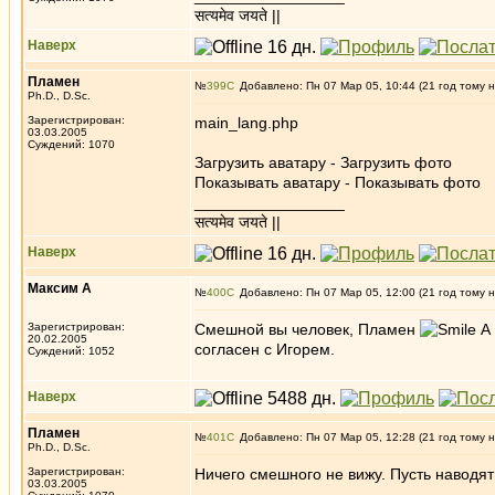
सत्यमेव जयते ||
Наверх
Пламен
№
399
Добавлено: Пн 07 Мар 05, 10:44 (21 год тому 
Ph.D., D.Sc.
Зарегистрирован:
main_lang.php
03.03.2005
Суждений: 1070
Загрузить аватару - Загрузить фото
Показывать аватару - Показывать фото
_________________
सत्यमेव जयते ||
Наверх
Максим А
№
400
Добавлено: Пн 07 Мар 05, 12:00 (21 год тому 
Зарегистрирован:
Смешной вы человек, Пламен
А 
20.02.2005
согласен с Игорем.
Суждений: 1052
Наверх
Пламен
№
401
Добавлено: Пн 07 Мар 05, 12:28 (21 год тому 
Ph.D., D.Sc.
Зарегистрирован:
Ничего смешного не вижу. Пусть наводя
03.03.2005
_________________