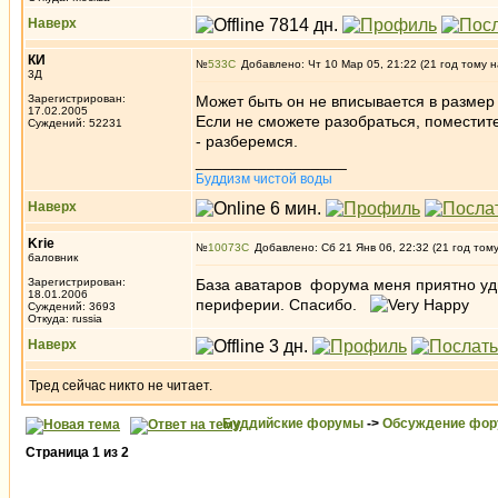
Наверх
КИ
№
533
Добавлено: Чт 10 Мар 05, 21:22 (21 год тому н
3Д
Зарегистрирован:
Может быть он не вписывается в размер
17.02.2005
Если не сможете разобраться, поместите 
Суждений: 52231
- разберемся.
_________________
Буддизм чистой воды
Наверх
Krie
№
10073
Добавлено: Сб 21 Янв 06, 22:32 (21 год том
баловник
Зарегистрирован:
База аватаров форума меня приятно уди
18.01.2006
периферии. Спасибо.
Суждений: 3693
Откуда: russia
Наверх
Тред сейчас никто не читает.
Буддийские форумы
->
Обсуждение фор
Страница
1
из
2