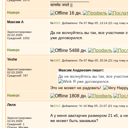
Суждений: 1070
सत्यमेव जयते ||
Наверх
Максим А
№
402
Добавлено: Пн 07 Мар 05, 13:14 (21 год тому 
Зарегистрирован:
Да не волнуйтесь вы так, все участник
20.02.2005
уже договорился.
Суждений: 1052
Наверх
Yeshe
№
439
Добавлено: Пн 07 Мар 05, 20:34 (21 год тому 
Зарегистрирован:
Максим Андреевич пишет:
02.03.2005
Суждений: 767
Да не волнуйтесь вы так, все участ
Я уже договорился.
Это не может не радовать!
Наверх
Ляля
№
531
Добавлено: Чт 10 Мар 05, 21:07 (21 год тому н
А у меня аватарчик размером 21 кб, а не
Зарегистрирован:
же может быть закавыка?
10.03.2005
Суждений: 1
Откуда: Москва