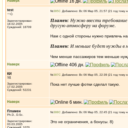
Наверх
test
№
385
Добавлено: Вс 06 Мар 05, 21:57 (21 год тому н
一心
Пламен
: Нужно ввести требование
Зарегистрирован:
18.02.2005
другую атмосферу на форуме.
Суждений: 18709
Нам с одной стороны нужно привлечь нар
Пламен
: И меньше будет нужды в 
Чем менше пассажиров тем меньше нужд
Наверх
КИ
№
387
Добавлено: Вс 06 Мар 05, 22:39 (21 год тому н
3Д
Зарегистрирован:
Пока нет лучше фотки сделал такую.
17.02.2005
Суждений: 52231
Наверх
Пламен
№
388
Добавлено: Вс 06 Мар 05, 22:45 (21 год тому н
Ph.D., D.Sc.
Зарегистрирован:
Это не ограничения, а бонусы. 8)
03.03.2005
_________________
Суждений: 1070