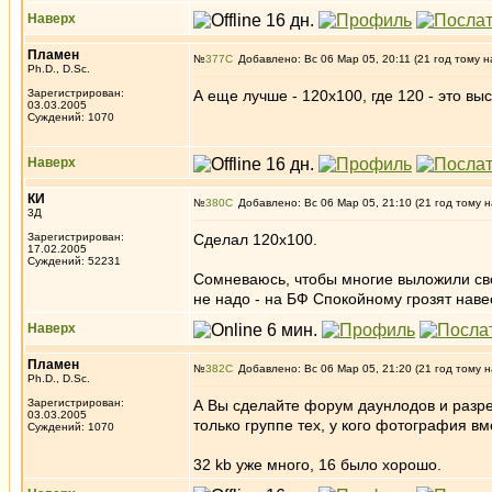
Наверх
Пламен
№
377
Добавлено: Вс 06 Мар 05, 20:11 (21 год тому н
Ph.D., D.Sc.
Зарегистрирован:
А еще лучше - 120х100, где 120 - это вы
03.03.2005
Суждений: 1070
Наверх
КИ
№
380
Добавлено: Вс 06 Мар 05, 21:10 (21 год тому н
3Д
Зарегистрирован:
Сделал 120х100.
17.02.2005
Суждений: 52231
Сомневаюсь, чтобы многие выложили свои
не надо - на БФ Спокойному грозят нав
Наверх
Пламен
№
382
Добавлено: Вс 06 Мар 05, 21:20 (21 год тому н
Ph.D., D.Sc.
Зарегистрирован:
А Вы сделайте форум даунлодов и разре
03.03.2005
только группе тех, у кого фотография вм
Суждений: 1070
32 kb уже много, 16 было хорошо.