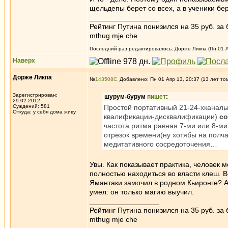
щельдепы берет со всех, а в ученики бер
_________________
Рейтинг Путина понизился на 35 руб. за 
mthug mje che
Последний раз редактировалось: Дорже Ликпа (Пн 01 Ап
Наверх
Дорже Ликпа
№
143508
Добавлено: Пн 01 Апр 13, 20:37 (13 лет то
Зарегистрирован:
шурум-бурум
пишет
:
29.02.2012
Суждений: 581
Простой портативный 21-24-хканаль
Откуда: у себя дома живу
квалификации-дисквалификации)
со
частота ритма равная 7-ми или 8-м
отрезок времени(ну хотябы на полча
медитативного сосредоточения…
Увы. Как показывает практика, человек 
полностью находиться во власти клеш. 
Ямантаки замочил в родном Кьиронге? А
умел: он только магию выучил.
_________________
Рейтинг Путина понизился на 35 руб. за 
mthug mje che