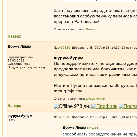
Зато ,научившись сосредотачиваться (п
восстановил особую технику переноса с
прервана Ра Лоцзавой
Ответы на этот пост:
Вантус
Наверх
Дорже Ликпа
№
143532
Добавлено: Вт 02 Апр 13, 14:30 (13 лет то
Зарегистрирован:
шурум-бурум
29.02.2012
Не передергивайте. Я не оцениваю дост
Суждений: 581
Откуда: у себя дома живу
предполагает наличие бодхичитты, как 
индуистских йогинов, так и различных ш
_________________
Рейтинг Путина понизился на 35 руб. за 
mthug mje che
Ответы на этот пост:
шурум-бурум
Наверх
шурум-бурум
№
143536
Добавлено: Вт 02 Апр 13, 16:18 (13 лет то
Гость
Дорже Ликпа
пишет
:
способность сосредоточения не пред