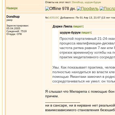
Ответы на этот пост:
Dondhup
,
шурум-бурум
Наверх
Dondhup
№
143510
Добавлено: Пн 01 Апр 13, 21:07 (13 лет то
умер
Зарегистрирован:
Дорже Ликпа
пишет
:
05.04.2005
Суждений: 7519
шурум-бурум
пишет
:
Откуда: СПб
Простой портативный 21-24-хка
процесса квалификации-дисква
частота ритма равная 7-ми или
отрезок времени(ну хотябы на п
практик медитативного сосред
Увы. Как показывает практика, чело
полностью находиться во власти кле
помощью Ямантаки замочил в родном
сосредотачиваться не умел: он толь
Я слышал что Миларепа с помощью бон 
причем.
_________________
ни в сансаре, ни в нирване нет реально
взаимозависимого становления безоши