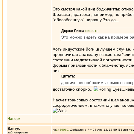
Это смотря какой вид бодхичитты:
относ
Шраваки ,пратьеки ,например, не прибег
"обособленную" нирвану.Это да...
Дорже Ликпа
пишет
:
Это можно видеть как на примере ра
Хоть индустские йоги ,в лучшем случае, 
предпочитая анатману всякие там "слия
состоянии медитативной погруженности 
формы привязанности к блаженству, ясн
них :
Цитата:
достичь невообразимых высот в сос
достаточно спорно...
...на
Насчет трансовых состояний шаманов ,ко
сосредоточением, в таком случае челове
Наверх
Вантус
№
143696
Добавлено: Чт 04 Апр 13, 18:59 (13 лет то
заблокирован