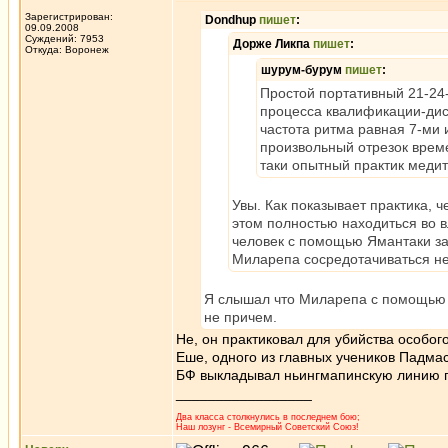
Зарегистрирован:
Dondhup
пишет
:
09.09.2008
Суждений: 7953
Дорже Ликпа
пишет
:
Откуда: Воронеж
шурум-бурум
пишет
:
Простой портативный 21-24
процесса квалификации-ди
частота ритма равная 7-ми
произвольный отрезок време
таки опытный практик меди
Увы. Как показывает практика, 
этом полностью находиться во 
человек с помощью Ямантаки зам
Миларепа сосредотачиваться не
Я слышал что Миларепа с помощью 
не причем.
Не, он практиковал для убийства особог
Еше, одного из главных учеников Падма
БФ выкладывал ньингмапинскую линию п
_________________
Два класса столкнулись в последнем бою;
Наш лозунг - Всемирный Советский Союз!