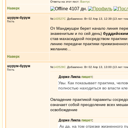
Ответы на этот пост:
Вантус
Наверх
шурум-бурум
№
143527
Добавлено: Вт 02 Апр 13, 12:39 (13 лет то
Гость
От Манджушри берет начало линия пере
знаменитым и по сей день)
буддийским
став махасиддхой посредством практики
линию передачи практики прижизненного 
желанию...
Наверх
шурум-бурум
№
143528
Добавлено: Вт 02 Апр 13, 13:00 (13 лет то
Гость
Дорже Ликпа
пишет
:
Увы. Как показывает практика, чело
полностью находиться во власти кле
Овладение практикой парамиты сосредот
означает собой преодоление всех меш
освобождение
Дорже Ликпа
пишет
:
Ах да, на том отрезке жизненного п