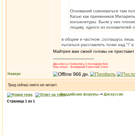
Оснований сомневаться там пол
Кагью как преемников Миларепы.
конъюнктуры. Были у них плохие
лоцаву, одного из основателей 
в общем и частном ,соглашусь лишь 
пытаться расставлять точки над "i" 
Майтрея вам своей головы не приставит.
_________________
Два класса столкнулись в последнем бою;
Наш лозунг - Всемирный Советский Союз!
Наверх
Тред сейчас никто не читает.
Буддийские форумы
->
Дискуссии
Страница
1
из
1