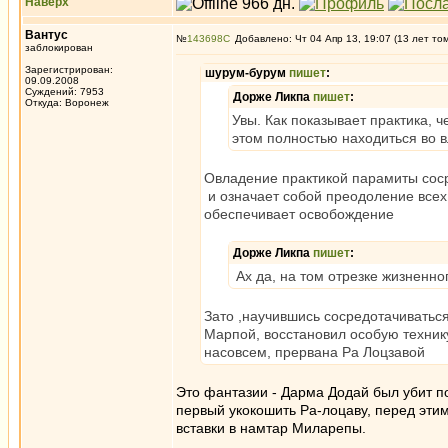
Наверх
Вантус
№
143698
Добавлено: Чт 04 Апр 13, 19:07 (13 лет то
заблокирован
Зарегистрирован:
шурум-бурум
пишет
:
09.09.2008
Суждений: 7953
Дорже Ликпа
пишет
:
Откуда: Воронеж
Увы. Как показывает практика, 
этом полностью находиться во в
Овладение практикой парамиты соср
и означает собой преодоление вс
обеспечивает освобождение
Дорже Ликпа
пишет
:
Ах да, на том отрезке жизненно
Зато ,научившись сосредотачиваться
Марпой, восстановил особую техник
насовсем, прервана Ра Лоцзавой
Это фантазии - Дарма Додай был убит п
первый укокошить Ра-лоцаву, перед эти
вставки в намтар Миларепы.
_________________