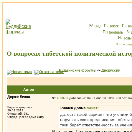
FAQ
Поиск
По
Профиль
Новы
В этом разд
О вопросах тибетской политической ист
Буддийские форумы
->
Дискуссии
Автор
Дорже Ликпа
№
143507
Добавлено: Пн 01 Апр 13, 20:33 (13 лет то
Зарегистрирован:
Ринчен Долма
пишет
:
29.02.2012
Суждений: 581
да, есть такой вариант, что ученики
Откуда: у себя дома живу
нарушать свои предписания, обеты ка
таки берет ответственность за ученик
И то - дело. Поэтому один неназываемый