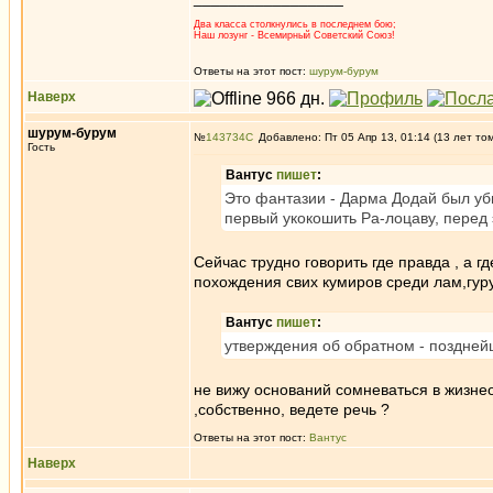
Два класса столкнулись в последнем бою;
Наш лозунг - Всемирный Советский Союз!
Ответы на этот пост:
шурум-бурум
Наверх
шурум-бурум
№
143734
Добавлено: Пт 05 Апр 13, 01:14 (13 лет то
Гость
Вантус
пишет
:
Это фантазии - Дарма Додай был уб
первый укокошить Ра-лоцаву, перед
Сейчас трудно говорить где правда , а 
похождения свих кумиров среди лам,гуру 
Вантус
пишет
:
утверждения об обратном - поздней
не вижу оснований сомневаться в жизне
,собственно, ведете речь ?
Ответы на этот пост:
Вантус
Наверх