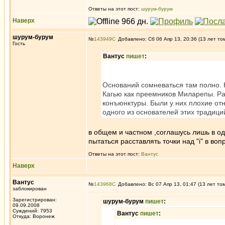
Ответы на этот пост:
шурум-бурум
Наверх
шурум-бурум
№
143949
Добавлено: Сб 06 Апр 13, 20:36 (13 лет то
Гость
Вантус
пишет
:
Оснований сомневаться там полно. 
Кагью как преемников Миларепы. Раз
конъюнктуры. Были у них плохие отн
одного из основателей этих традици
в общем и частном ,соглашусь лишь в од
пытаться расставлять точки над "i" в во
Ответы на этот пост:
Вантус
Наверх
Вантус
№
143968
Добавлено: Вс 07 Апр 13, 01:47 (13 лет то
заблокирован
Зарегистрирован:
шурум-бурум
пишет
:
09.09.2008
Суждений: 7953
Вантус
пишет
:
Откуда: Воронеж