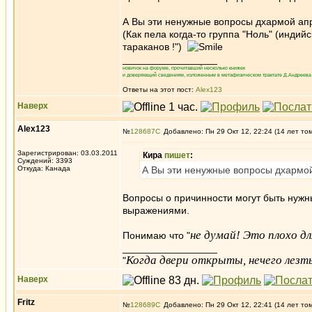
А Вы эти ненужные вопросы дхармой апр
(Как пела когда-то группа "Ноль" (индий
тараканов !")
_________________
новичок на форуме, прочитавший несколько книжек
и доверяющий сведениям, изложенным в метафизическом трактате Д.Андреева 
Ответы на этот пост:
Alex123
Наверх
Alex123
№
128687
Добавлено: Пн 29 Окт 12, 22:24 (14 лет то
Зарегистрирован: 03.03.2011
Кира
пишет
:
Суждений: 3393
Откуда: Канада
А Вы эти ненужные вопросы дхармой
Вопросы о причинности могут быть нуж
выражениями.
не думай! Это плохо дл
Понимаю что "
_________________
Когда двери открыты, нечего лезть
"
Наверх
Fritz
№
128689
Добавлено: Пн 29 Окт 12, 22:41 (14 лет то