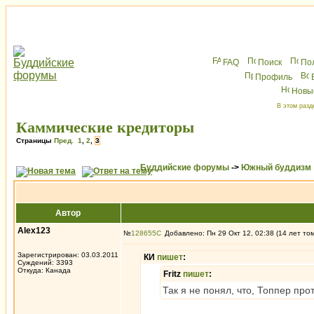
FAQ
Поиск
По
Профиль
Новы
В этом разд
Каммические кредиторы
Страницы
Пред.
1
,
2
,
3
Буддийские форумы
->
Южный буддизм
Автор
Alex123
№
128655
Добавлено: Пн 29 Окт 12, 02:38 (14 лет то
Зарегистрирован: 03.03.2011
КИ
пишет
:
Суждений: 3393
Откуда: Канада
Fritz
пишет
:
Так я не понял, что, Топпер про