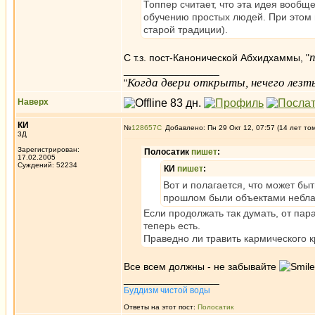
Топпер считает, что эта идея вообще
обучению простых людей. При этом 
старой традиции).
С т.з. пост-Канонической Абхидхаммы, "
_________________
Когда двери открыты, нечего лезть
"
Наверх
КИ
№
128657
Добавлено: Пн 29 Окт 12, 07:57 (14 лет то
3Д
Зарегистрирован:
Полосатик
пишет
:
17.02.2005
Суждений: 52234
КИ
пишет
:
Вот и полагается, что может быт
прошлом были объектами неблаг
Если продолжать так думать, от пара
теперь есть.
Праведно ли травить кармического 
Все всем должны - не забывайте
_________________
Буддизм чистой воды
Ответы на этот пост:
Полосатик