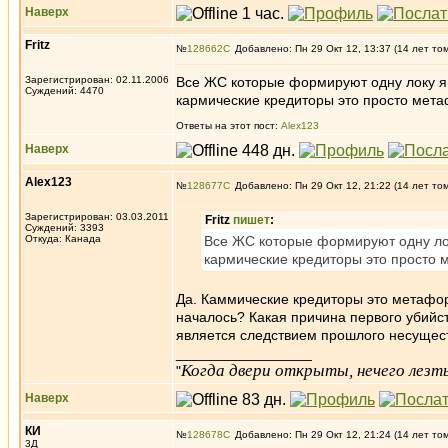
Наверх
Fritz
№
128662
Добавлено: Пн 29 Окт 12, 13:37 (14 лет то
Зарегистрирован: 02.11.2006
Все ЖС которые формируют одну локу яв
Суждений: 4470
кармические кредиторы это просто мета
Ответы на этот пост:
Alex123
Наверх
Alex123
№
128677
Добавлено: Пн 29 Окт 12, 21:22 (14 лет то
Зарегистрирован: 03.03.2011
Fritz
пишет
:
Суждений: 3393
Откуда: Канада
Все ЖС которые формируют одну локу
кармические кредиторы это просто 
Да. Каммические кредиторы это метафор
началось? Какая причина первого убийств
является следствием прошлого несущес
_________________
Когда двери открыты, нечего лезть
"
Наверх
КИ
№
128678
Добавлено: Пн 29 Окт 12, 21:24 (14 лет то
3Д