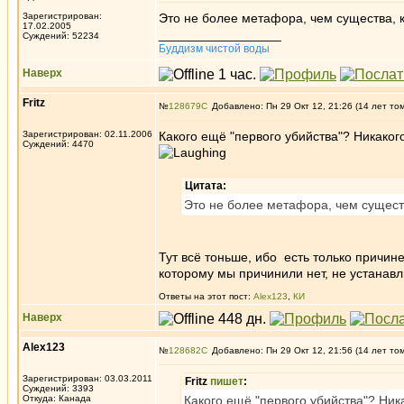
Зарегистрирован:
Это не более метафора, чем существа, 
17.02.2005
_________________
Суждений: 52234
Буддизм чистой воды
Наверх
Fritz
№
128679
Добавлено: Пн 29 Окт 12, 21:26 (14 лет то
Зарегистрирован: 02.11.2006
Какого ещё "первого убийства"? Никаког
Суждений: 4470
Цитата:
Это не более метафора, чем сущест
Тут всё тоньше, ибо есть только причине
которому мы причинили нет, не устанавл
Ответы на этот пост:
Alex123
,
КИ
Наверх
Alex123
№
128682
Добавлено: Пн 29 Окт 12, 21:56 (14 лет то
Зарегистрирован: 03.03.2011
Fritz
пишет
:
Суждений: 3393
Откуда: Канада
Какого ещё "первого убийства"? Ник