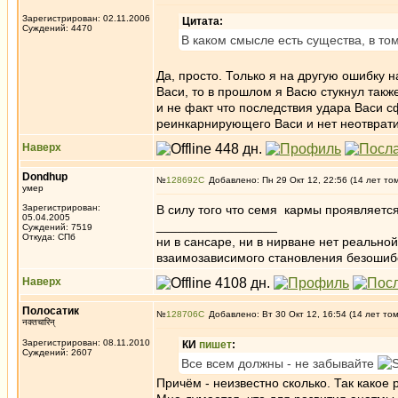
Зарегистрирован: 02.11.2006
Цитата:
Суждений: 4470
В каком смысле есть существа, в то
Да, просто. Только я на другую ошибку 
Васи, то в прошлом я Васю стукнул также
и не факт что последствия удара Васи 
реинкарнирующего Васи и нет неотвратим
Наверх
Dondhup
№
128692
Добавлено: Пн 29 Окт 12, 22:56 (14 лет то
умер
Зарегистрирован:
В силу того что семя кармы проявляетс
05.04.2005
_________________
Суждений: 7519
Откуда: СПб
ни в сансаре, ни в нирване нет реально
взаимозависимого становления безоши
Наверх
Полосатик
№
128706
Добавлено: Вт 30 Окт 12, 16:54 (14 лет то
नक्तचारिन्
Зарегистрирован: 08.11.2010
КИ
пишет
:
Суждений: 2607
Все всем должны - не забывайте
Причём - неизвестно сколько. Так какое 