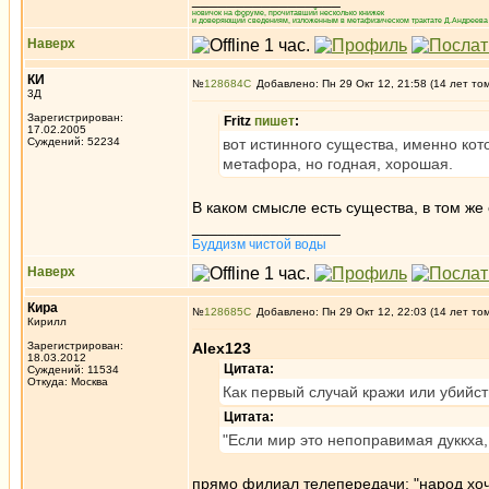
новичок на форуме, прочитавший несколько книжек
и доверяющий сведениям, изложенным в метафизическом трактате Д.Андреева 
Наверх
КИ
№
128684
Добавлено: Пн 29 Окт 12, 21:58 (14 лет то
3Д
Зарегистрирован:
Fritz
пишет
:
17.02.2005
Суждений: 52234
вот истинного существа, именно кот
метафора, но годная, хорошая.
В каком смысле есть существа, в том же
_________________
Буддизм чистой воды
Наверх
Кира
№
128685
Добавлено: Пн 29 Окт 12, 22:03 (14 лет то
Кирилл
Зарегистрирован:
Alex123
18.03.2012
Цитата:
Суждений: 11534
Откуда: Москва
Как первый случай кражи или убийст
Цитата:
"Если мир это непоправимая дуккха, 
прямо филиал телепередачи: "народ хоч