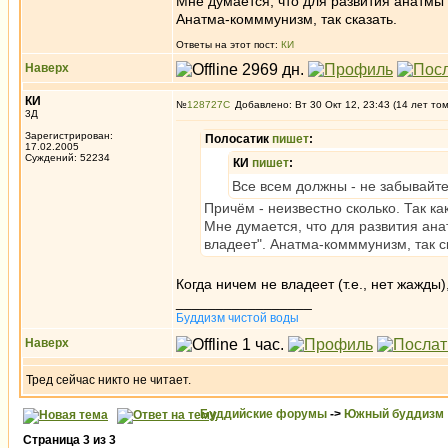
Мне думается, что для развития анатмы 
Анатма-комммунизм, так сказать.
Ответы на этот пост:
КИ
Наверх
КИ
№
128727
Добавлено: Вт 30 Окт 12, 23:43 (14 лет то
3Д
Зарегистрирован:
Полосатик
пишет
:
17.02.2005
Суждений: 52234
КИ
пишет
:
Все всем должны - не забывайт
Причём - неизвестно сколько. Так ка
Мне думается, что для развития ана
владеет". Анатма-комммунизм, так с
Когда ничем не владеет (т.е., нет жажды)
_________________
Буддизм чистой воды
Наверх
Тред сейчас никто не читает.
Буддийские форумы
->
Южный буддизм
Страница
3
из
3