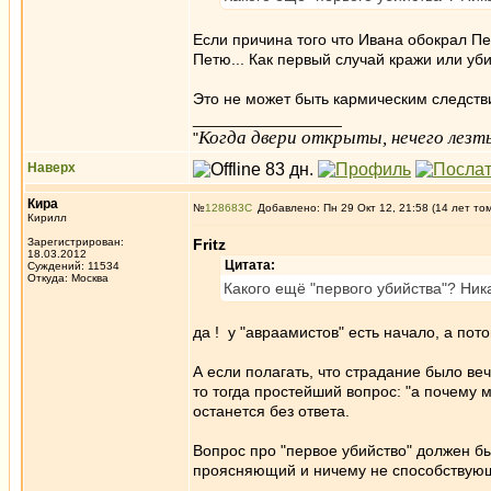
Если причина того что Ивана обокрал Пе
Петю... Как первый случай кражи или уб
Это не может быть кармическим следств
_________________
Когда двери открыты, нечего лезть
"
Наверх
Кира
№
128683
Добавлено: Пн 29 Окт 12, 21:58 (14 лет то
Кирилл
Зарегистрирован:
Fritz
18.03.2012
Цитата:
Суждений: 11534
Откуда: Москва
Какого ещё "первого убийства"? Ник
да ! у "авраамистов" есть начало, а пот
А если полагать, что страдание было веч
то тогда простейший вопрос: "а почему м
останется без ответа.
Вопрос про "первое убийство" должен быт
проясняющий и ничему не способствую
_________________