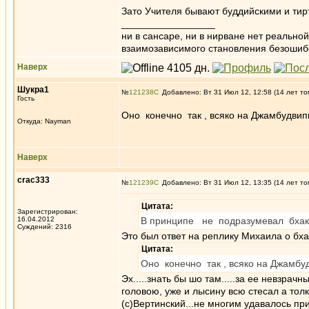
Зато Учителя бывают буддийскими и тир
_________________
ни в сансаре, ни в нирване нет реально
взаимозависимого становления безоши
Наверх
Шукра1
№
121238
Добавлено: Вт 31 Июл 12, 12:58 (14 лет то
Гость
Оно конечно так , всяко на Джамбудвип
Откуда: Nayman
Наверх
crac333
№
121239
Добавлено: Вт 31 Июл 12, 13:35 (14 лет то
Цитата:
Зарегистрирован:
16.04.2012
В принципе не подразумевал бхак
Суждений: 2316
Это был ответ на реплику Михаила о бхак
Цитата:
Оно конечно так , всяко на Джамбу
Эх.....знать бы шо там.....за ее невзра
головою, уже и лысину всю стесал а толк
(с)Вертинский...не многим удавалось пр