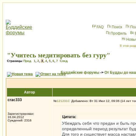
FAQ
Поиск
По
Профиль
Новы
В этом разд
"Учитесь медитировать без гуру"
Страницы
Пред.
1
,
2
,
3
,
4
,
5
,
6
,
7
След.
Буддийские форумы
->
От Будды до наш
Автор
crac333
№
121231
Добавлено: Вт 31 Июл 12, 09:06 (14 лет то
Зарегистрирован:
Цитата:
16.04.2012
Суждений: 2316
Убеждать себя что предан и быть пр
определенный период результат буд
Для того и существует масса настав