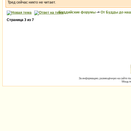
Тред сейчас никто не читает.
Буддийские форумы
->
От Будды до наш
Страница
3
из
7
За информацию, размещённую на сайте пол
Мощь пх