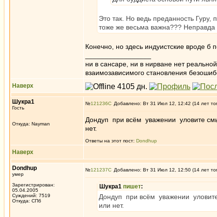
Это так. Но ведь преданность Гуру,
тоже же весьма важна??? Неправда
Конечно, но здесь индуистские вроде б
_________________
ни в сансаре, ни в нирване нет реально
взаимозависимого становления безоши
Наверх
Шукра1
№
121236
Добавлено: Вт 31 Июл 12, 12:42 (14 лет то
Гость
Дондуп при всём уважении уловите смы
Откуда: Nayman
нет.
Ответы на этот пост:
Dondhup
Наверх
Dondhup
№
121237
Добавлено: Вт 31 Июл 12, 12:50 (14 лет то
умер
Зарегистрирован:
Шукра1
пишет
:
05.04.2005
Суждений: 7519
Дондуп при всём уважении уловите 
Откуда: СПб
или нет.