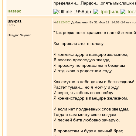
пределами....Пардон....опять мыслишки в
Наверх
Шукра1
№
121240
Добавлено: Вт 31 Июл 12, 14:03 (14 лет то
Гость
"Так редко поют красиво в нашей земной
Откуда: Nayman
Хм пришло это в голову
Я конквистадор в панцире железном,
Я весело преследую звезду,
Я прохожу по пропастям и безднам
И отдыхаю в радостном саду.
Как смутно в небе диком и беззвездном!
Растет туман... но я молчу и жду
И верю, я любовь свою найду...
Я конквистадор в панцире железном.
И если нет полдневных слов звездам,
Тогда я сам мечту свою создам
И песней битв любовно зачарую.
Я пропастям и бурям вечный брат,