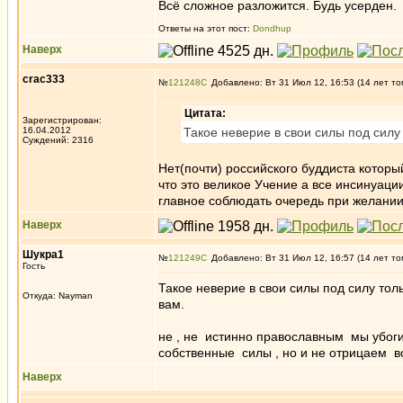
Всё сложное разложится. Будь усерден.
Ответы на этот пост:
Dondhup
Наверх
crac333
№
121248
Добавлено: Вт 31 Июл 12, 16:53 (14 лет то
Цитата:
Зарегистрирован:
16.04.2012
Такое неверие в свои силы под сил
Суждений: 2316
Нет(почти) российского буддиста который
что это великое Учение а все инсинуаци
главное соблюдать очередь при желании 
Наверх
Шукра1
№
121249
Добавлено: Вт 31 Июл 12, 16:57 (14 лет то
Гость
Такое неверие в свои силы под силу то
Откуда: Nayman
вам.
не , не истинно православным мы убоги
собственные силы , но и не отрицаем в
Наверх