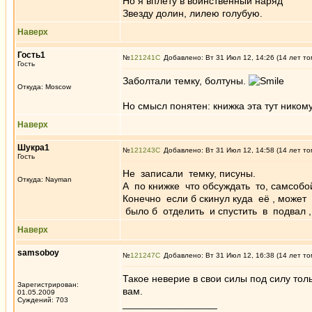
Но я вплету в воинственный наряд
Звезду долин, лилею голубую.
Наверх
Гость1
№
121241
Добавлено: Вт 31 Июл 12, 14:26 (14 лет то
Гость
Заболтали темку, болтуны.
Откуда: Moscow
Но смысл понятен: книжка эта тут ником
Наверх
Шукра1
№
121243
Добавлено: Вт 31 Июл 12, 14:58 (14 лет то
Гость
Не записали темку, писуны.
Откуда: Nayman
А по книжке что обсуждать то, самсобо
Конечно если б скинул куда её , может
было б отделить и спустить в подвал ,
Наверх
samsoboy
№
121247
Добавлено: Вт 31 Июл 12, 16:38 (14 лет то
Такое неверие в свои силы под силу то
Зарегистрирован:
вам.
01.05.2009
Суждений: 703
_________________