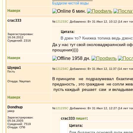
Буддизм чистой воды
Наверх
crac333
№
121233
Добавлено: Вт 31 Июл 12, 10:12 (14 лет то
Цитата:
Зарегистрирован:
16.04.2012
В дзен то? Книжка топика ведь дзенс
Суждений: 2316
Да у нас тут свой околоваджраянский о
прощения))))
Наверх
Шукра1
№
121234
Добавлено: Вт 31 Июл 12, 11:37 (14 лет то
Гость
В принципе не подразумевал бхактиче
Откуда: Nayman
преданость , это граждане не сопли жев
пусть каждый решает сам и вкладывает
Наверх
Dondhup
№
121235
Добавлено: Вт 31 Июл 12, 12:27 (14 лет то
умер
Зарегистрирован:
crac333
пишет
:
05.04.2005
Суждений: 7519
Цитата:
Откуда: СПб
Для буддиста основой пути явля