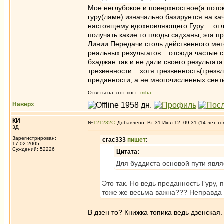
Мое неглубокое и поверхностное(а потом
гуру(ламе) изначально базируется на кач
настоящему вдохновляющего Гуру.....отл
получать какие то плоды садханы, эта пр
Линии Передачи столь действенного метод
реальных результатов....отсюда частые
бхаджан так и не дали своего результата
трезвенности....хотя трезвенность(трезв
преданности, а не многочисленных сенти
Ответы на этот пост:
miha
Наверх
КИ
№
121232
Добавлено: Вт 31 Июл 12, 09:31 (14 лет то
3Д
Зарегистрирован:
crac333
пишет
:
17.02.2005
Суждений: 52226
Цитата:
Для буддиста основой пути явля
Это так. Но ведь преданность Гуру,
тоже же весьма важна??? Неправда
В дзен то? Книжка топика ведь дзенская.
_________________