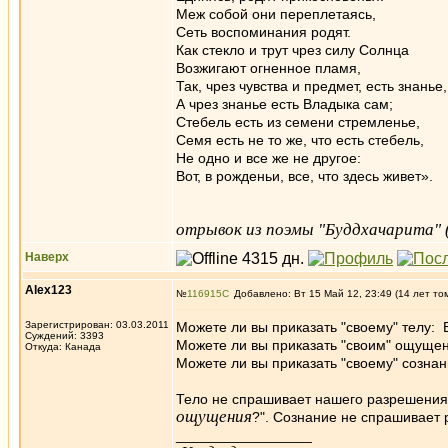
Меж собой они переплетаясь,
Сеть воспоминания родят.
Как стекло и трут чрез силу Солнца
Возжигают огненное пламя,
Так, чрез чувства и предмет, есть знанье,
А чрез знанье есть Владыка сам;
Стебель есть из семени стремленье,
Семя есть не то же, что есть стебель,
Не одно и все же не другое:
Вот, в рожденьи, все, что здесь живет».
отрывок из поэмы "Буддхачарита" (
Наверх
Alex123
№
116915
Добавлено: Вт 15 Май 12, 23:49 (14 лет то
Зарегистрирован: 03.03.2011
Можете ли вы приказать "своему" телу:
Суждений: 3393
Можете ли вы приказать "своим" ощуще
Откуда: Канада
Можете ли вы приказать "своему" сознан
Тело не спрашивает нашего разрешения 
ощущения
?". Сознание не спрашивает 
_________________