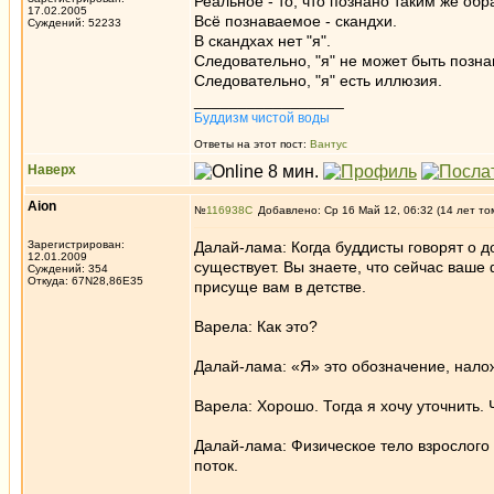
Реальное - то, что познано таким же обр
17.02.2005
Всё познаваемое - скандхи.
Суждений: 52233
В скандхах нет "я".
Следовательно, "я" не может быть позна
Следовательно, "я" есть иллюзия.
_________________
Буддизм чистой воды
Ответы на этот пост:
Вантус
Наверх
Aion
№
116938
Добавлено: Ср 16 Май 12, 06:32 (14 лет то
Зарегистрирован:
Далай-лама: Когда буддисты говорят о д
12.01.2009
существует. Вы знаете, что сейчас ваше
Суждений: 354
Откуда: 67N28,86E35
присуще вам в детстве.
Варела: Как это?
Далай-лама: «Я» это обозначение, нало
Варела: Хорошо. Тогда я хочу уточнить. 
Далай-лама: Физическое тело взрослого
поток.