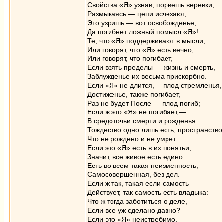
Свойства «Я» узнав, порвешь веревки,
Размыкаясь — цепи исчезают,
Это узришь — вот освобожденье,
Да погибнет ложный помысл «Я»!
Те, что «Я» поддерживают в мысли,
Или говорят, что «Я» есть вечно,
Или говорят, что погибает,—
Если взять пределы — жизнь и смерть,—
Заблужденье их весьма прискорбно.
Если «Я» не длится,— плод стремленья,
Достиженье, также погибает,
Раз не будет После — плод погиб;
Если ж это «Я» не погибает,—
В средоточьи смерти и рожденья
Тождество одно лишь есть, пространство
Что не рождено и не умрет.
Если это «Я» есть в их понятьи,
Значит, все живое есть едино:
Есть во всем такая неизменность,
Самосовершенная, без дел.
Если ж так, такая если самость
Действует, так самость есть владыка:
Что ж тогда заботиться о деле,
Если все уж сделано давно?
Если это «Я» неистребимо,