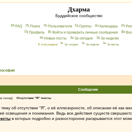
Дхарма
Буддийское сообщество
FAQ
Поиск
Пользователи
Группы
Календарь
Peг
Профиль
Войти и проверить личные сообщения
Вхo
Новые посты
За сегодня
За неделю
В этом разделе:
За сегодня
За неделю
За месяц
лософия
Сообщение
му назад)
Отсутствие "Я" тексты
тему об отсутствии "Я", о её иллюзорности, об описании её как мен
её освещения и понимания. Ведь все действия существ свершаются 
ексты
в которых подробно и разносторонне раскрывается этот моме