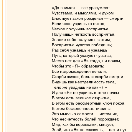
«Да внимая — все уразумеют.
Чувствами, и мыслями, и духом
Властвует закон рожденья — смерти.
Если ясно узришь то пятно,
Четкое получишь восприятье;
Получивши четкость восприятья,
Знание себя получишь с этим,
Восприятье чувства победишь;
Раз себя узнаешь и узнаешь
Путь, который указуют чувства,
Места нет для «Я» тогда, ни почвы,
Чтобы это «Я» образовать;
Все нагромождения печали,
Скорби жизни, боль и скорби смерти
Видишь как неотделимость тела,
Тело же увидишь не как «Я»
И для «Я» не узришь в теле почвы:
В этом есть великое открытье,
В этом есть бессмертный ключ покоя,
В этом бесконечность тишины.
Это мысль о самости — источник,
Что несчетность болей порождает,
Мир, как бы веревками, связует,
Знай, что «Я» не свяжешь,— нет и пут.