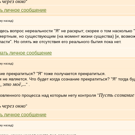
 через окно
"
му назад)
здесь вопрос нереальности "Я" не раскрыт; скорее о том насколь
смертным, но существующим (на момент жизни существа) [и, возмож
ласти". Но опять же отсутствия его реального бытия пока нет.
му назад)
ание прекратиться? "Я" тоже получается прекратиться.
 не является. Что будет когда сознание прекратиться? "Я" тогда б
, это моё,...
" .
Пусть сознание
ловленного процесса над которым нету контроля "
 через окно
"
му назад)