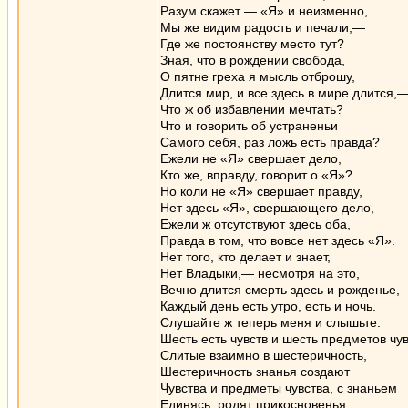
Разум скажет — «Я» и неизменно,
Мы же видим радость и печали,—
Где же постоянству место тут?
Зная, что в рождении свобода,
О пятне греха я мысль отброшу,
Длится мир, и все здесь в мире длится,
Что ж об избавлении мечтать?
Что и говорить об устраненьи
Самого себя, раз ложь есть правда?
Ежели не «Я» свершает дело,
Кто же, вправду, говорит о «Я»?
Но коли не «Я» свершает правду,
Нет здесь «Я», свершающего дело,—
Ежели ж отсутствуют здесь оба,
Правда в том, что вовсе нет здесь «Я».
Нет того, кто делает и знает,
Нет Владыки,— несмотря на это,
Вечно длится смерть здесь и рожденье,
Каждый день есть утро, есть и ночь.
Слушайте ж теперь меня и слышьте:
Шесть есть чувств и шесть предметов чув
Слитые взаимно в шестеричность,
Шестеричность знанья создают
Чувства и предметы чувства, с знаньем
Единясь, родят прикосновенья.