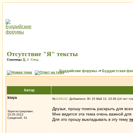
Отсутствие "Я" тексты
Страницы
1
,
2
След.
Буддийские форумы
->
Буддистская фи
Автор
ktoya
№
116914
Добавлено: Вт 15 Май 12, 23:36 (14 лет то
Друзья, прошу помочь раскрыть для всех 
Зарегистрирован:
Мне видится эта тема очень важной для 
15.05.2012
Суждений: 31
Для это прошу выкладывать в эту тему
т