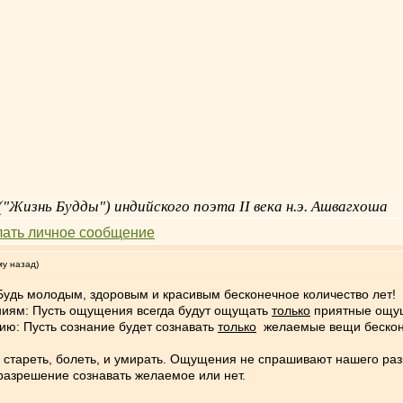
"Жизнь Будды") индийского поэта II века н.э. Ашвагхоша
му назад)
 Будь молодым, здоровым и красивым бесконечное количество лет!
ниям: Пусть ощущения всегда будут ощущать
только
приятные ощущ
ию: Пусть сознание будет сознавать
только
желаемые вещи бесконе
стареть, болеть, и умирать. Ощущения не спрашивают нашего раз
разрешение сознавать желаемое или нет.