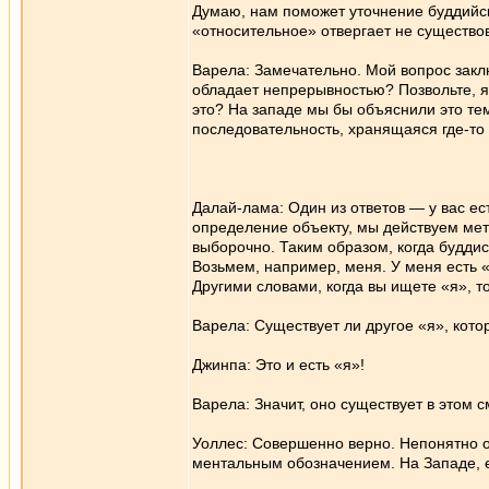
Думаю, нам поможет уточнение буддийск
«относительное» отвергает не существо
Варела: Замечательно. Мой вопрос заклю
обладает непрерывностью? Позвольте, я 
это? На западе мы бы объяснили это те
последовательность, хранящаяся где-то
Далай-лама: Один из ответов ― у вас ес
определение объекту, мы действуем мет
выборочно. Таким образом, когда буддис
Возьмем, например, меня. У меня есть «
Другими словами, когда вы ищете «я», т
Варела: Существует ли другое «я», котор
Джинпа: Это и есть «я»!
Варела: Значит, оно существует в этом 
Уоллес: Совершенно верно. Непонятно о
ментальным обозначением. На Западе, е