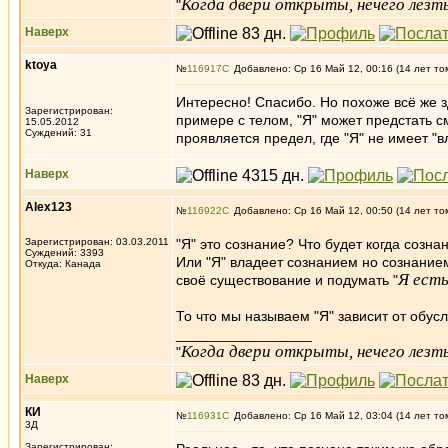
Когда двери открыты, нечего лезть
"
Наверх
ktoya
№
116917
Добавлено: Ср 16 Май 12, 00:16 (14 лет то
Интересно! Спасибо. Но похоже всё же 
Зарегистрирован:
примере с телом, "Я" может предстать 
15.05.2012
Суждений: 31
проявляется предел, где "Я" не имеет "в
Наверх
Alex123
№
116922
Добавлено: Ср 16 Май 12, 00:50 (14 лет то
Зарегистрирован: 03.03.2011
"Я" это сознание? Что будет когда созн
Суждений: 3393
Или "Я" владеет сознанием но сознанием
Откуда: Канада
Я есть
своё существование и подумать "
То что мы называем "Я" зависит от обус
_________________
Когда двери открыты, нечего лезть
"
Наверх
КИ
№
116931
Добавлено: Ср 16 Май 12, 03:04 (14 лет то
3Д
Зарегистрирован: