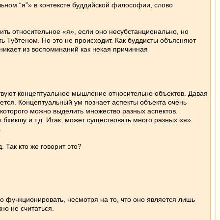
ьном “я”» в контексте буддийской философии, слово
ить относительное «я», если оно несубстанционально, но
ь Тубтеном. Но это не происходит. Как буддисты объясняют
никает из воспоминаний как некая причинная
йствуют концептуальное мышление относительно объектов. Давая
ется. Концептуальный ум познает аспекты объекта очень
у которого можно выделить множество разных аспектов.
бхикшу и т.д. Итак, может существовать много разных «я».
.
. Так кто же говорит это?
 функционировать, несмотря на то, что оно является лишь
но не считаться.