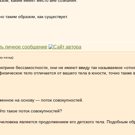
азом, каким имеет место вне сознания.
но таким образом, как существует.
му назад)
октрине бессамостности, они не имеют ввиду так называемое «отно
 физическое тело отличается от вашего тела в юности, точно также
женное на основу ― поток совокупностей.
Что такое поток совокупностей?
 человека является продолжением его детского тела. Подобным обр