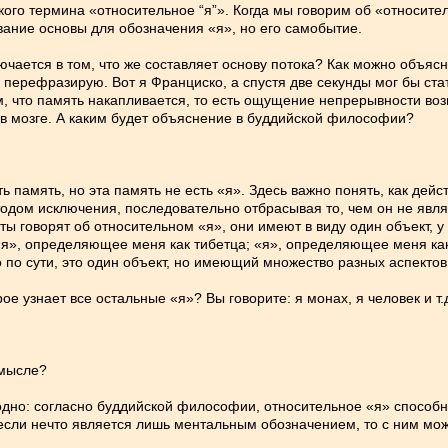
ого термина «относительное “я”». Когда мы говорим об «относител
вание основы для обозначения «я», но его самобытие.
чается в том, что же составляет основу потока? Как можно объясн
перефразирую. Вот я Франциско, а спустя две секунды мог бы стат
м, что память накапливается, то есть ощущение непрерывности воз
 в мозге. А каким будет объяснение в буддийской философии?
ть память, но эта память не есть «я». Здесь важно понять, как де
одом исключения, последовательно отбрасывая то, чем он не явля
ты говорят об относительном «я», они имеют в виду один объект, 
я», определяющее меня как тибетца; «я», определяющее меня как 
о по сути, это один объект, но имеющий множество разных аспектов
ое узнает все остальные «я»? Вы говорите: я монах, я человек и т.д
смысле?
дно: согласно буддийской философии, относительное «я» способно
сли нечто является лишь ментальным обозначением, то с ним мож