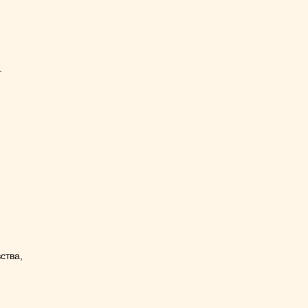
—
ства,