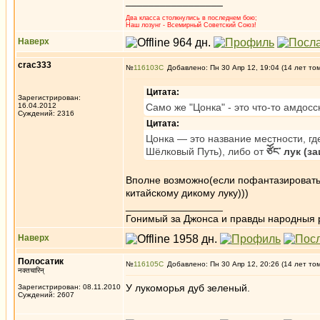
_________________
Два класса столкнулись в последнем бою;
Наш лозунг - Всемирный Советский Союз!
Наверх
crac333
№
116103
Добавлено: Пн 30 Апр 12, 19:04 (14 лет то
Цитата:
Зарегистрирован:
16.04.2012
Само же "Цонка" - это что-то амдос
Суждений: 2316
Цитата:
Цонка — это название местности, где 
Шёлковый Путь), либо от
ཙོང་ лук (
Вполне возможно(если пофантазировать)
китайскому дикому луку)))
_________________
Гонимый за Джонса и правды народныя 
Наверх
Полосатик
№
116105
Добавлено: Пн 30 Апр 12, 20:26 (14 лет то
नक्तचारिन्
У лукоморья дуб зеленый.
Зарегистрирован: 08.11.2010
Суждений: 2607