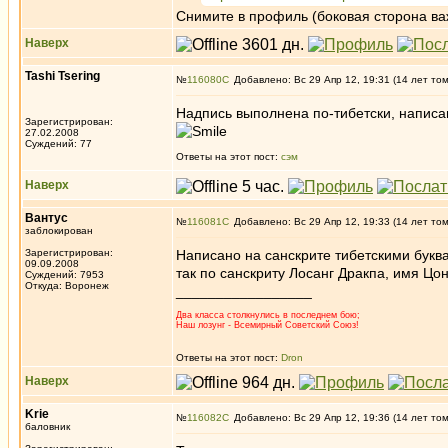
Cнимите в профиль (боковая сторона ва
Наверх
Tashi Tsering
№
116080
Добавлено: Вс 29 Апр 12, 19:31 (14 лет то
Надпись выполнена по-тибетски, написа
Зарегистрирован:
27.02.2008
Суждений: 77
Ответы на этот пост:
сэм
Наверх
Вантус
№
116081
Добавлено: Вс 29 Апр 12, 19:33 (14 лет то
заблокирован
Зарегистрирован:
Написано на санскрите тибетскими буква
09.09.2008
так по санскриту Лосанг Дракпа, имя Цо
Суждений: 7953
Откуда: Воронеж
_________________
Два класса столкнулись в последнем бою;
Наш лозунг - Всемирный Советский Союз!
Ответы на этот пост:
Dron
Наверх
Krie
№
116082
Добавлено: Вс 29 Апр 12, 19:36 (14 лет то
баловник