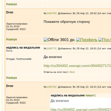
Наверх
Dron
№
116076
Добавлено: Вс 29 Апр 12, 18:02 (14 лет то
Покажите обратную сторону
Зарегистрирован:
01.01.2010
Суждений: 9322
Наверх
надпись на медальоне
№
116077
Добавлено: Вс 29 Апр 12, 19:01 (14 лет то
Гость
Да конечно
Откуда: Yuzhnouralsk
http://cs304402.userapi.com/v304402717
Ответы на этот пост:
Dron
Наверх
Dron
№
116079
Добавлено: Вс 29 Апр 12, 19:21 (14 лет то
надпись на медальоне
пишет
:
Зарегистрирован:
01.01.2010
Да конечно
Суждений: 9322
http://cs304402.userapi.com/v30440