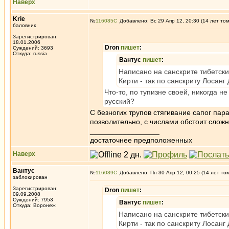
Наверх
Krie
№
116085
Добавлено: Вс 29 Апр 12, 20:30 (14 лет то
баловник
Зарегистрирован:
18.01.2006
Dron
пишет
:
Суждений: 3693
Откуда: russia
Вантус
пишет
:
Написано на санскрите тибетски
Кирти - так по санскриту Лосан
Что-то, по тупизне своей, никогда 
русский?
С безногих трупов стягивание сапог пар
позволительно, с числами обстоит сложн
_________________
достаточнее предположенных
Наверх
Вантус
№
116089
Добавлено: Пн 30 Апр 12, 00:25 (14 лет то
заблокирован
Зарегистрирован:
Dron
пишет
:
09.09.2008
Суждений: 7953
Вантус
пишет
:
Откуда: Воронеж
Написано на санскрите тибетски
Кирти - так по санскриту Лосан