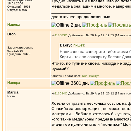
Зарегистрирован:
Трудно назвать имя владевшего до поте
18.01.2006
медальона значащими многое, наверня
Суждений: 3693
Откуда: russia
_________________
достаточнее предположенных
Наверх
Dron
№
116083
Добавлено: Вс 29 Апр 12, 19:55 (14 лет то
Вантус
пишет
:
Зарегистрирован:
01.01.2010
Написано на санскрите тибетскими б
Суждений: 9322
Кирти - так по санскриту Лосанг Др
Что-то, по тупизне своей, никогда не з
русский?
Ответы на этот пост:
Krie
,
Вантус
Наверх
Mariiia
№
116084
Добавлено: Вс 29 Апр 12, 20:12 (14 лет то
Гость
Хотела отправить несколько ссылок на 
Спасибо за информацию, но может есть 
мантрами....Вобщем хотелось бы узнать,
кого такие медальоны предназначаются?
значит ее нужно читать и "молиться" Цон