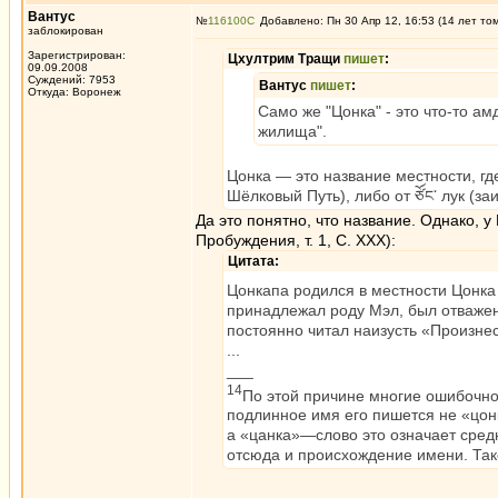
Вантус
№
116100
Добавлено: Пн 30 Апр 12, 16:53 (14 лет то
заблокирован
Зарегистрирован:
Цхултрим Тращи
пишет
:
09.09.2008
Суждений: 7953
Вантус
пишет
:
Откуда: Воронеж
Само же "Цонка" - это что-то амд
жилища".
Цонка — это название местности, где 
Шёлковый Путь), либо от ཙོང་ лук (за
Да это понятно, что название. Однако, 
Пробуждения, т. 1, С. XXX):
Цитата:
Цонкапа родился в местности Цонка
принадлежал роду Мэл, был отважен
постоянно читал наизусть «Произн
...
___
14
По этой причине многие ошибочно
подлинное имя его пишется не «цон
а «цанка»—слово это означает сред
отсюда и происхождение имени. Так