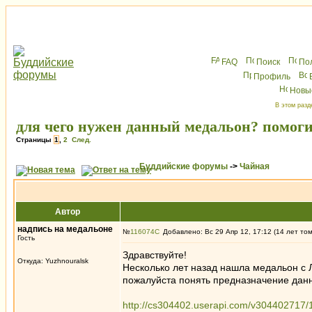
FAQ
Поиск
По
Профиль
Новы
В этом разд
для чего нужен данный медальон? помоги
Страницы
1
,
2
След.
Буддийские форумы
->
Чайная
Автор
надпись на медальоне
№
116074
Добавлено: Вс 29 Апр 12, 17:12 (14 лет то
Гость
Здравствуйте!
Откуда: Yuzhnouralsk
Несколько лет назад нашла медальон с 
пожалуйста понять предназначение данн
http://cs304402.userapi.com/v304402717