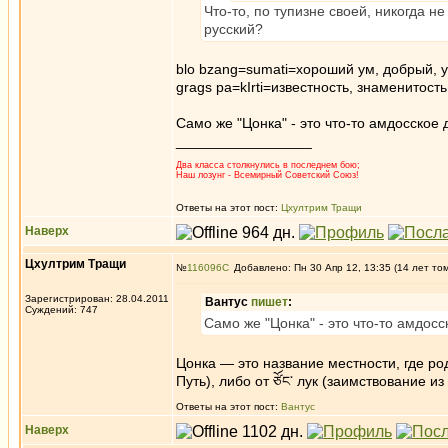
Что-то, по тупизне своей, никогда 
русский?
blo bzang=sumati=хороший ум, добрый, уч
grags pa=kIrti=известность, знаменитость,
Само же "Цонка" - это что-то амдосское д
_________________
Два класса столкнулись в последнем бою;
Наш лозунг - Всемирный Советский Союз!
Ответы на этот пост:
Цхултрим Тращи
Наверх
Цхултрим Тращи
№
116096
Добавлено: Пн 30 Апр 12, 13:35 (14 лет то
Зарегистрирован: 28.04.2011
Вантус
пишет
:
Суждений: 747
Само же "Цонка" - это что-то амдосск
Цонка — это название местности, где род
Путь), либо от ཙོང་ лук (заимствование из
Ответы на этот пост:
Вантус
Наверх