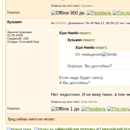
Ответы на этот пост:
Кузьмич
Наверх
Кузьмич
№
106524
Добавлено: Пн 09 Янв 12, 08:58 (15 лет то
Зарегистрирован:
Еше Нинбо
пишет
:
01.09.2008
Суждений: 228
Кузьмич
пишет
:
Откуда: Сосновый Бор
Еше Нинбо
пишет
:
От неведения
Хорошо. Вы достойны?
Если надо будет смогу.
А Вы достойны?
Нет, недостоин. И не вижу таких, в том 
Ответы на этот пост:
Еше Нинбо
Наверх
Тред сейчас никто не читает.
Буддийские форумы
->
Гималайский бу