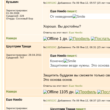
Кузьмич
№
106518
Добавлено: Пн 09 Янв 12, 05:57 (15 лет то
Зарегистрирован:
Еше Нинбо
пишет
:
01.09.2008
Суждений: 228
От неведения
Откуда: Сосновый Бор
Хорошо. Вы достойны?
Ответы на этот пост:
Еше Нинбо
Наверх
Цхултрим Тращи
№
106520
Добавлено: Пн 09 Янв 12, 06:31 (15 лет то
Зарегистрирован: 28.04.2011
Еше Нинбо
пишет
:
Суждений: 747
Конечно
Защитники везде нужны. Это основа 
Защитить буддизм вы сможете только св
Это основа основ.
Ответы на этот пост:
Еше Нинбо
Наверх
Еше Нинбо
№
106522
Добавлено: Пн 09 Янв 12, 08:37 (15 лет то
Зарегистрирован:
Цхултрим Тращи
пишет
: