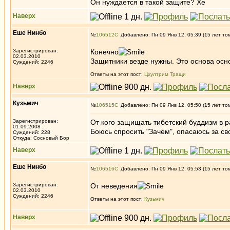
Он нуждается в такой защите? Хе
Наверх
Еше Нинбо
№
106512
Добавлено: Пн 09 Янв 12, 05:39 (15 лет то
Зарегистрирован:
Конечно
02.03.2010
Защитники везде нужны. Это основа осн
Суждений: 2246
Ответы на этот пост:
Цхултрим Тращи
Наверх
Кузьмич
№
106515
Добавлено: Пн 09 Янв 12, 05:50 (15 лет то
Зарегистрирован:
От кого защищать тибетский буддизм в 
01.09.2008
Боюсь спросить "Зачем", опасаюсь за св
Суждений: 228
Откуда: Сосновый Бор
Наверх
Еше Нинбо
№
106516
Добавлено: Пн 09 Янв 12, 05:53 (15 лет то
Зарегистрирован:
От неведения
02.03.2010
Суждений: 2246
Ответы на этот пост:
Кузьмич
Наверх