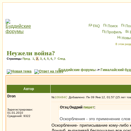
FAQ
Поиск
По
Профиль
Новы
В этом разд
Неужели война?
Страницы
Пред.
1
,
2
,
3
,
4
,
5
,
6
,
7
След.
Буддийские форумы
->
Гималайский бу
Автор
Dron
№
106484
Добавлено: Пн 09 Янв 12, 01:57 (15 лет то
Отэц Ондрий
пишет
:
Зарегистрирован:
01.01.2010
Суждений: 9322
Оскорбления - это применение слов 
Оскорбление- приписывание кому-либо 
Дондуб, выпиливай беспощадно все оско