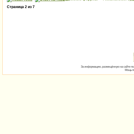
Страница
2
из
7
За информацию, размещённую на сайте пол
Мощь пх