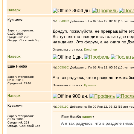
Наверх
Кузьмич
№
106490
Добавлено: Пн 09 Янв 12, 02:48 (15 лет то
Зарегистрирован:
Дондуп, пожалуйста, не превращайте эт
01.09.2008
Вы тут плотно находитесь только две не
Суждений: 228
Откуда: Сосновый Бор
назидания. Это форум, а не книга по Дхар
Ответы на этот пост:
Dondhup
Наверх
Еше Нинбо
№
106509
Добавлено: Пн 09 Янв 12, 05:29 (15 лет то
Зарегистрирован:
А я так радуюсь, что в разделе гималай
02.03.2010
Суждений: 2246
Ответы на этот пост:
Кузьмич
Наверх
Кузьмич
№
106511
Добавлено: Пн 09 Янв 12, 05:32 (15 лет то
Зарегистрирован:
Еше Нинбо
пишет
:
01.09.2008
Суждений: 228
А я так радуюсь, что в разделе гим
Откуда: Сосновый Бор