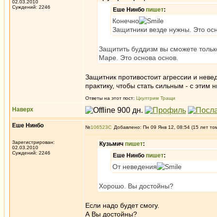
02.03.2010
Суждений: 2246
Еше Нинбо
пишет
:
Конечно
Защитники везде нужны. Это осн
Защитить буддизм вы сможете только
Маре. Это основа основ.
Защитник противостоит агрессии и неве
практику, чтобы стать сильным - с этим н
Ответы на этот пост:
Цхултрим Тращи
Наверх
Еше Нинбо
№
106523
Добавлено: Пн 09 Янв 12, 08:54 (15 лет то
Зарегистрирован:
Кузьмич
пишет
:
02.03.2010
Суждений: 2246
Еше Нинбо
пишет
:
От неведения
Хорошо. Вы достойны?
Если надо будет смогу.
А Вы достойны?