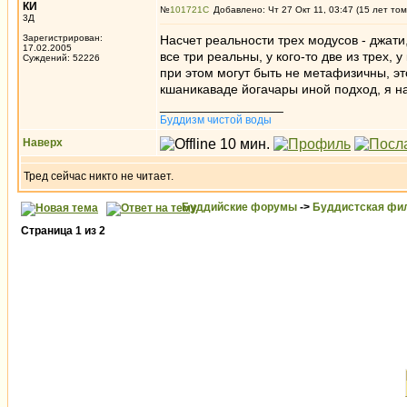
КИ
№
101721
Добавлено: Чт 27 Окт 11, 03:47 (15 лет том
3Д
Зарегистрирован:
Насчет реальности трех модусов - джати,
17.02.2005
все три реальны, у кого-то две из трех,
Суждений: 52226
при этом могут быть не метафизичны, эт
кшаникаваде йогачары иной подход, я н
_________________
Буддизм чистой воды
Наверх
Тред сейчас никто не читает.
Буддийские форумы
->
Буддистская фи
Страница
1
из
2