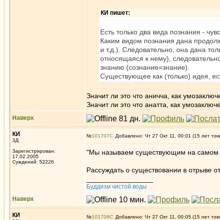
КИ пишет:
Есть только два вида познания - чу
Каким видом познания дана продолжи
и т.д.). Следовательно, она дана то
относящаяся к нему), следовательно
знанию (сознание=знание).
Существующее как (только) идея, ест
Значит ли это что аничча, как умозаклю
Значит ли это что анатта, как умозаключ
Наверх
КИ
№
101707
Добавлено: Чт 27 Окт 11, 00:01 (15 лет том
3Д
Зарегистрирован:
"Мы называем существующим на самом д
17.02.2005
Суждений: 52226
Рассуждать о существовании в отрыве от
_________________
Буддизм чистой воды
Наверх
КИ
№
101708
Добавлено: Чт 27 Окт 11, 00:05 (15 лет том