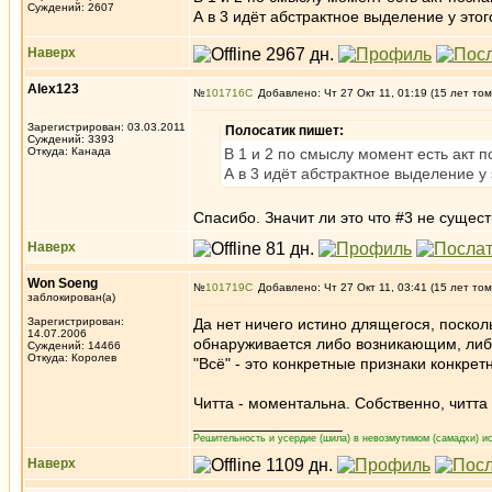
Суждений: 2607
А в 3 идёт абстрактное выделение у этог
Наверх
Alex123
№
101716
Добавлено: Чт 27 Окт 11, 01:19 (15 лет том
Зарегистрирован: 03.03.2011
Полосатик пишет:
Суждений: 3393
Откуда: Канада
В 1 и 2 по смыслу момент есть акт п
А в 3 идёт абстрактное выделение у 
Спасибо. Значит ли это что #3 не сущест
Наверх
Won Soeng
№
101719
Добавлено: Чт 27 Окт 11, 03:41 (15 лет том
заблокирован(а)
Зарегистрирован:
Да нет ничего истино длящегося, поскол
14.07.2006
обнаруживается либо возникающим, ли
Суждений: 14466
Откуда: Королев
"Всё" - это конкретные признаки конкрет
Читта - моментальна. Собственно, читта 
_________________
Решительность и усердие (шила) в невозмутимом (самадхи) ис
Наверх