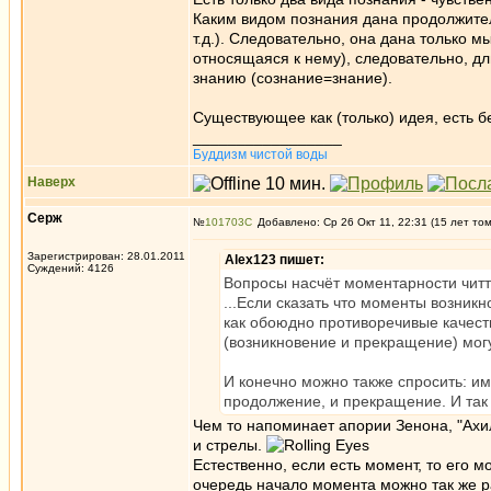
Каким видом познания дана продолжитель
т.д.). Следовательно, она дана только м
относящаяся к нему), следовательно, дл
знанию (сознание=знание).
Существующее как (только) идея, есть бе
_________________
Буддизм чистой воды
Наверх
Серж
№
101703
Добавлено: Ср 26 Окт 11, 22:31 (15 лет то
Зарегистрирован: 28.01.2011
Alex123 пишет:
Суждений: 4126
Вопросы насчёт моментарности читты
...Если сказать что моменты возникно
как обоюдно противоречивые качест
(возникновение и прекращение) могу
И конечно можно также спросить: и
продолжение, и прекращение. И так 
Чем то напоминает апории Зенона, "Ахи
и стрелы.
Естественно, если есть момент, то его 
очередь начало момента можно так же раз