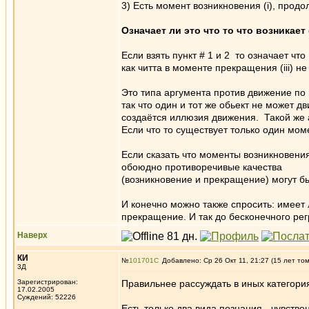
3) Есть момент возникновения (i), продолж
Означает ли это что то что возникает (
Если взять пункт # 1 и 2 то означает что 
как читта в моменте прекращения (iii) не 
Это типа аргумента против движение по 
так что один и тот же обьект не может 
создаётся иллюзия движения. Такой же 
Если что то существует только один мом
Если сказать что моменты возникновения (
обоюдно противоречивые качества
(возникновение и прекращение) могут бы
И конечно можно также спросить: имеет
прекращение. И так до бесконечного рег
Наверх
КИ
№
101701
Добавлено: Ср 26 Окт 11, 21:27 (15 лет то
3Д
Зарегистрирован:
Правильнее рассуждать в иных категория
17.02.2005
Суждений: 52226
Есть только два вида познания - чувств