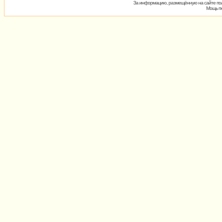
За информацию, размещённую на сайте пол
Мощь пх