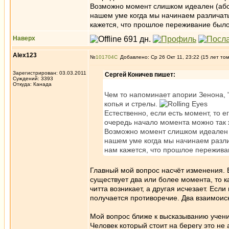
Возможно момент слишком идеален (абс
нашем уме когда мы начинаем различат
кажется, что прошлое переживание был
Наверх
Alex123
№
101704
Добавлено: Ср 26 Окт 11, 23:22 (15 лет то
Зарегистрирован: 03.03.2011
Сергей Коничев пишет:
Суждений: 3393
Откуда: Канада
Чем то напоминает апории Зенона, 
копья и стрелы.
Естественно, если есть момент, то 
очередь начало момента можно так ж
Возможно момент слишком идеален (
нашем уме когда мы начинаем разли
нам кажется, что прошлое пережив
Главный мой вопрос насчёт изменения. Е
существует два или более момента, то ка
читта возникает, а другая исчезает. Есл
получается противоречие. Два взаимоис
Мой вопрос ближе к высказыванию ученик
Человек который стоит на берегу это не