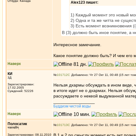
Откуда: Канада
Alex123 пишет:
1) Каждый момент это новый м
2) Одна и та же читта не сущес
3) Есть момент возникновения (i)
В (3) должно быть иное понятие, а 
Интересное замечание.
Какое понятие должно быть? И чем его 
Наверх
КИ
№
101712
Добавлено: Чт 27 Окт 11, 00:48 (15 лет том
3Д
Зарегистрирован:
Нельзя дхармы обсуждать в ином виде, ч
17.02.2005
в итоге идет не о дхармах. Нельзя обсу
Суждений: 52226
рассуждаете о некеой выдуманной матер
_________________
Буддизм чистой воды
Наверх
Полосатик
№
101713
Добавлено: Чт 27 Окт 11, 00:49 (15 лет том
नक्तचारिन्
В 1 и 2 по смыслу момент есть акт познан
Зарегистрирован: 08.11.2010