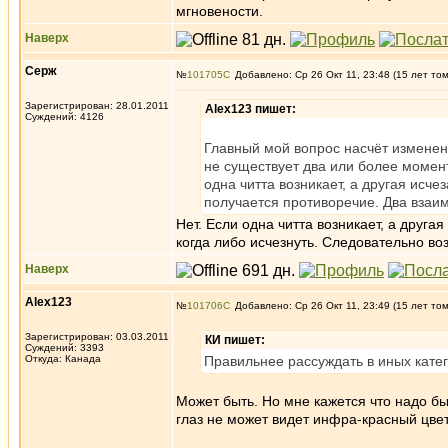
мгновености.
Наверх
Серж
№
101705
Добавлено: Ср 26 Окт 11, 23:48 (15 лет то
Зарегистрирован: 28.01.2011
Alex123 пишет:
Суждений: 4126
Главный мой вопрос насчёт изменени
не существует два или более момента
одна читта возникает, а другая исче
получается противоречие. Два взаи
Нет. Если одна читта возникает, а другая
когда либо исчезнуть. Следовательно в
Наверх
Alex123
№
101706
Добавлено: Ср 26 Окт 11, 23:49 (15 лет то
Зарегистрирован: 03.03.2011
КИ пишет:
Суждений: 3393
Откуда: Канада
Правильнее рассуждать в иных катег
Может быть. Но мне кажется что надо бы
глаз не может видет инфра-красный цвет,