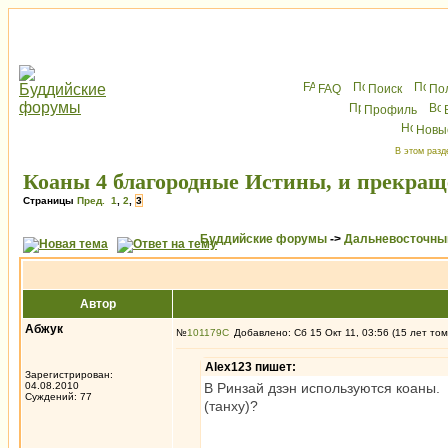
FAQ
Поиск
По
Профиль
Новы
В этом разд
Коаны 4 благородные Истины, и прекра
Страницы
Пред.
1
,
2
,
3
Буддийские форумы
->
Дальневосточны
Автор
Абжук
№
101179
Добавлено: Сб 15 Окт 11, 03:56 (15 лет том
Alex123 пишет:
Зарегистрирован:
04.08.2010
В Ринзай дзэн используются коаны.
Суждений: 77
(танху)?