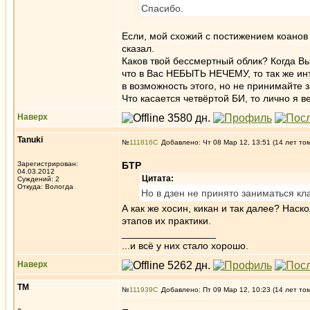
Спасибо.
Если, мой схожий с постижением коанов 
сказал.
Каков твой бессмертный облик? Когда Вы
что в Вас НЕБЫТЬ НЕЧЕМУ, то так же инту
в возможность этого, но не принимайте з
Что касается четвёртой БИ, то лично я в
Наверх
Tanuki
№
111816
Добавлено: Чт 08 Мар 12, 13:51 (14 лет то
Зарегистрирован:
БТР
04.03.2012
Цитата:
Суждений: 2
Откуда: Вологда
Но в дзен не принято заниматься к
А как же хосин, кикан и так далее? Наск
этапов их практики.
_________________
...и всё у них стало хорошо.
Наверх
ТМ
№
111939
Добавлено: Пт 09 Мар 12, 10:23 (14 лет то