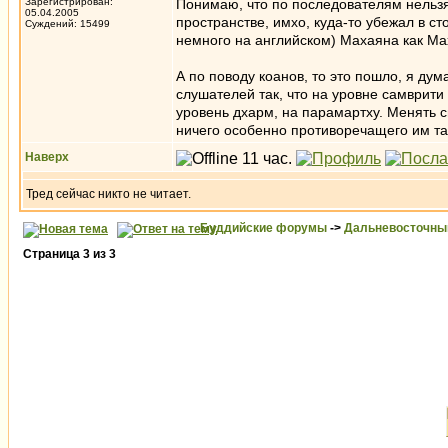
Зарегистрирован:
Понимаю, что по последователям нельзя 
05.04.2005
пространстве, имхо, куда-то убежал в ст
Суждений: 15499
немного на английском) Махаяна как Ма
А по поводу коанов, то это пошло, я ду
слушателей так, что на уровне самврити
уровень дхарм, на парамартху. Менять с
ничего особенно противоречащего им там 
Наверх
Тред сейчас никто не читает.
Буддийские форумы
->
Дальневосточны
Страница
3
из
3