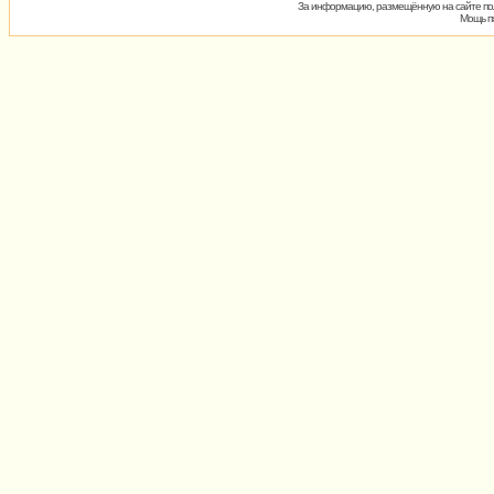
За информацию, размещённую на сайте пол
Мощь пх