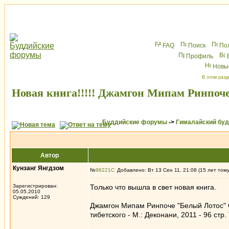
FAQ
Поиск
По
Профиль
Новы
В этом разд
Новая книга!!!!! Джамгон Мипам Ринпоч
Буддийские форумы
->
Гималайский бу
Автор
Кунзанг Янгдзом
№
98221
Добавлено: Вт 13 Сен 11, 21:08 (15 лет том
Зарегистрирован:
Только что вышла в свет новая книга.
05.05.2010
Суждений: 129
Джамгон Мипам Ринпоче "Белый Лотос" 
тибетского - М.: Деконани, 2011 - 96 стр.