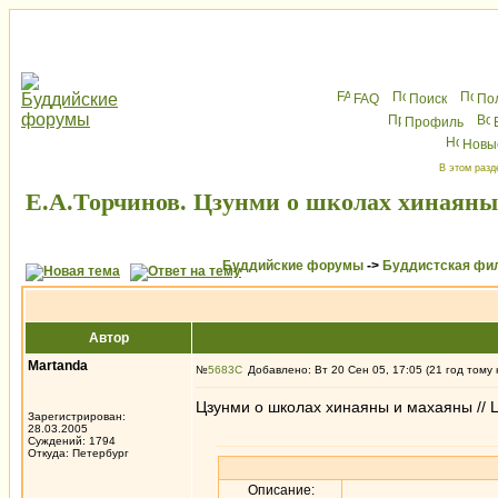
FAQ
Поиск
По
Профиль
Новы
В этом разд
Е.А.Торчинов. Цзунми о школах хинаяны
Буддийские форумы
->
Буддистская фи
Автор
Martanda
№
5683
Добавлено: Вт 20 Сен 05, 17:05 (21 год тому 
Цзунми о школах хинаяны и махаяны // Ц
Зарегистрирован:
28.03.2005
Суждений: 1794
Откуда: Петербург
Описание: