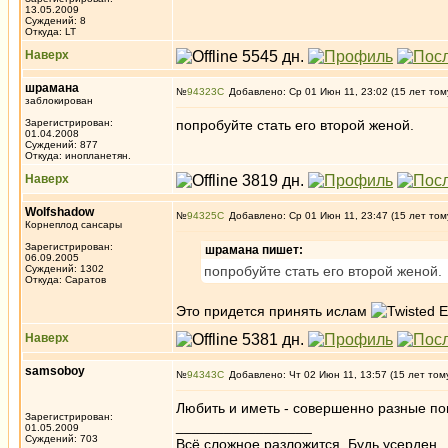
13.05.2009
Суждений: 8
Откуда: LT
Наверх
шрамана
№
94323
Добавлено: Ср 01 Июн 11, 23:02 (15 лет том
заблокирован
Зарегистрирован:
попробуйте стать его второй женой.
01.04.2008
Суждений: 877
Откуда: инопланетян.
Наверх
Wolfshadow
№
94325
Добавлено: Ср 01 Июн 11, 23:47 (15 лет том
Корнеплод сансары
Зарегистрирован:
шрамана пишет:
06.09.2005
Суждений: 1302
попробуйте стать его второй женой.
Откуда: Саратов
Это придется принять ислам
Наверх
samsoboy
№
94343
Добавлено: Чт 02 Июн 11, 13:57 (15 лет том
Любить и иметь - совершенно разные по
Зарегистрирован:
_________________
01.05.2009
Суждений: 703
Всё сложное разложится. Будь усерден.