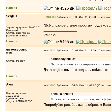
Наверх
Sergius
№
94350
Добавлено: Чт 02 Июн 11, 22:38 (15 лет том
"Всё сложное станет простым. Будь усерд
Зарегистрирован: 30.05.2011
_________________
Суждений: 6
Откуда: спонтанный
сергиус
результат поиска
Наверх
universebound
№
94373
Добавлено: Пт 03 Июн 11, 18:09 (15 лет том
Гость
samsoboy пишет:
Откуда: Moscow
Любить и иметь - совершенно разны
Да, а ещё о том, что подчас любить - эт
Наверх
Aion
№
94389
Добавлено: Сб 04 Июн 11, 08:06 (15 лет том
Зарегистрирован:
anna_la пишет:
12.01.2009
Суждений: 354
Может, есть какие простые, но эффе
Откуда: 67N28,86E35
Попробуйте разобраться с образом Вашег
_________________