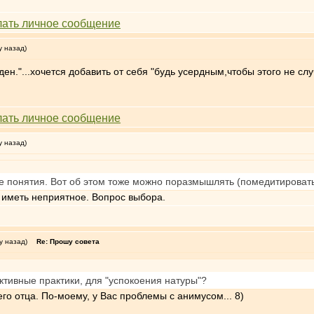
у назад)
ен."...хочется добавить от себя "будь усердным,чтобы этого не слу
у назад)
е понятия. Вот об этом тоже можно поразмышлять (помедитировать
о иметь неприятное. Вопрос выбора.
у назад)
Re: Прошу совета
ктивные практики, для "успокоения натуры"?
о отца. По-моему, у Вас проблемы с анимусом... 8)