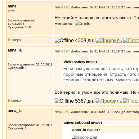
miha
№
94292
Добавлено: Вт 31 Май 11, 21:13 (15 лет том
умер
Не стройте планов на этого человека. По
Зарегистрирован:
желание.
12.03.2005
Суждений: 4540
Наверх
anna_la
№
94293
Добавлено: Вт 31 Май 11, 21:19 (15 лет том
Wolfshadow пишет:
Зарегистрирован: 31.05.2011
Суждений: 3
Если вам удастся разглядеть, что с
порочные отношения. Страсть - это т
периоды страдательных, мучительн
Все верно, и умом все это понимаю. Но 
Наверх
anna_la
№
94295
Добавлено: Вт 31 Май 11, 21:23 (15 лет том
universebound пишет:
Зарегистрирован: 31.05.2011
Суждений: 3
anna_la пишет:
Доброго дня!