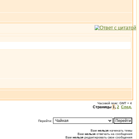
Часовой пояс: GMT + 4
Страницы
1
,
2
След.
Перейти:
Вам
нельзя
начинать темы
Вам
нельзя
отвечать на сообщения
Вам
нельзя
редактировать свои сообщения