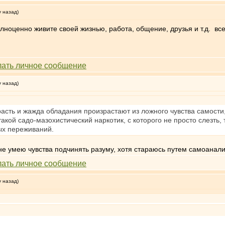
у назад)
лноценно живите своей жизнью, работа, общение, друзья и т.д. все 
у назад)
трасть и жажда обладания произрастают из ложного чувства самости,
акой садо-мазохистический наркотик, с которого не просто слезть, т
ых переживаний.
не умею чувства подчинять разуму, хотя стараюсь путем самоанали
у назад)