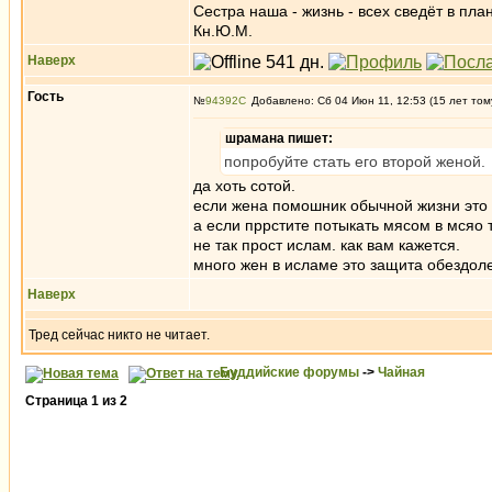
Сестра наша - жизнь - всех сведёт в пла
Кн.Ю.М.
Наверх
Гость
№
94392
Добавлено: Сб 04 Июн 11, 12:53 (15 лет том
шрамана пишет:
попробуйте стать его второй женой.
да хоть сотой.
если жена помошник обычной жизни это 
а если пррстите потыкать мясом в мсяо 
не так прост ислам. как вам кажется.
много жен в исламе это защита обездоле
Наверх
Тред сейчас никто не читает.
Буддийские форумы
->
Чайная
Страница
1
из
2