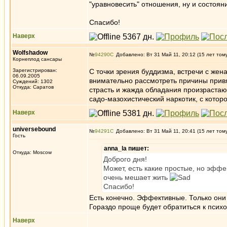
"уравновесить" отношения, ну и состоян
Спасибо!
Наверх
Wolfshadow
№
94290
Добавлено: Вт 31 Май 11, 20:12 (15 лет том
Корнеплод сансары
Зарегистрирован:
С точки зрения буддизма, встречи с жена
06.09.2005
внимательно рассмотреть причины привяз
Суждений: 1302
Откуда: Саратов
страсть и жажда обладания произрастают
садо-мазохистический наркотик, с которо
Наверх
universebound
№
94291
Добавлено: Вт 31 Май 11, 20:41 (15 лет том
Гость
anna_la пишет:
Откуда: Moscow
Доброго дня!
Может, есть какие простые, но эффе
очень мешает жить
Спасибо!
Есть конечно. Эффективные. Только они
Гораздо проще будет обратиться к психо
Наверх