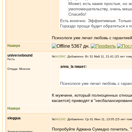
Может, есть какие простые, но 
умопомешательству, очень меш
Спасибо!
Есть конечно. Эффективные. Только
Гораздо проще будет обратиться к п
Психологи уже лечат любовь с гарантией
Наверх
universebound
№
94296
Добавлено: Вт 31 Май 11, 21:41 (15 лет том
Гость
anna_la пишет:
Откуда: Moscow
Психологи уже лечат любовь с гаран
К мужчине, который полноценных отношен
касается) приводят в "несбалансирован
Наверх
eleggua
№
94316
Добавлено: Ср 01 Июн 11, 13:05 (15 лет том
Попробуйте Аджана Сумедхо почитать, "
Зарегистрирован: