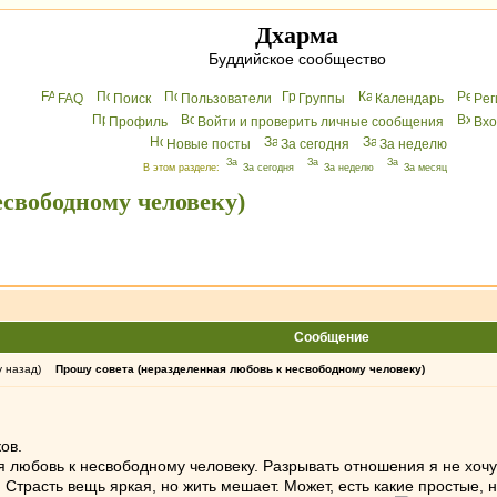
Дхарма
Буддийское сообщество
FAQ
Поиск
Пользователи
Группы
Календарь
Peг
Профиль
Войти и проверить личные сообщения
Вхo
Новые посты
За сегодня
За неделю
В этом разделе:
За сегодня
За неделю
За месяц
есвободному человеку)
Сообщение
у назад)
Прошу совета (неразделенная любовь к несвободному человеку)
ов.
 любовь к несвободному человеку. Разрывать отношения я не хочу, 
. Страсть вещь яркая, но жить мешает. Может, есть какие простые,