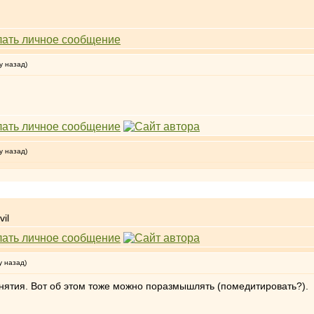
у назад)
у назад)
у назад)
нятия. Вот об этом тоже можно поразмышлять (помедитировать?).