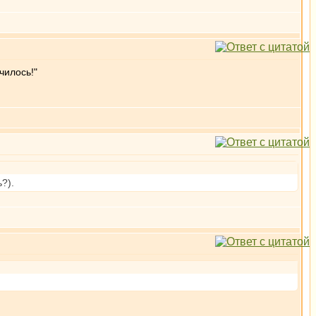
чилось!"
?).