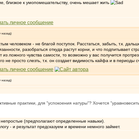
ие, близкое к умопомешательству, очень мешает жить
у назад)
тым человеком - не благой поступок. Расстаться, забыть, т.к. даль
анности, разобраться откуда растут корни, и что подпитывает стра
 из ложного чувства самости, то возможно у вас получится протрез
го не просто слезть, т.к. он создает видимость кайфа и в периоды
у назад)
ктивные практики, для "успокоения натуры"? Хочется "уравновесить
 непростые (предполагают определенные навыки).
логу - и результат предсказуем и времени немного займет.