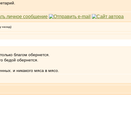
нетарий.
у назад)
только благом обернется.
то бедой обернется.
нных. и никакого мяса в мясо.