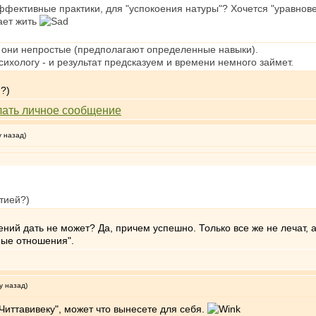
эффективные практики, для "успокоения натуры"? Хочется "уравнове
ает жить
 они непростые (предполагают определенные навыки).
сихологу - и результат предсказуем и времени немного займет.
?)
у назад)
тией?)
ий дать не может? Да, причем успешно. Только все же не лечат, а 
ные отношения".
у назад)
Читтавивеку", может что вынесете для себя.