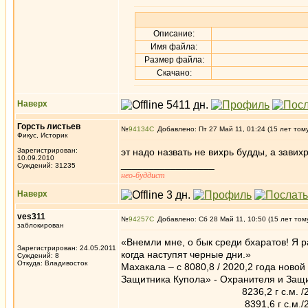
Описание:
Имя файла:
Размер файла:
Скачано:
Наверх
Горсть листьев
№
94134
Добавлено: Пт 27 Май 11, 01:24 (15 лет том
Фикус, Историк
Зарегистрирован:
эт надо назвать не вихрь будды, а завихр
10.09.2010
_________________
Суждений: 31235
нео-буддист
Наверх
ves311
№
94257
Добавлено: Сб 28 Май 11, 10:50 (15 лет том
заблокирован
«Внемли мне, о бык среди бхаратов! Я р
Зарегистрирован: 24.05.2011
когда наступят черные дни.»
Суждений: 8
Откуда: Владивосток
Махакала – с 8080,8 / 2020,2 года новой
Защитника Купола» - Охранителя и Защ
8236,2 г с.м. /2059 год н.
8391,6 г с.м./2098 год н.