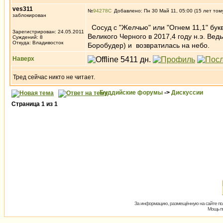
ves311
№
94278
Добавлено: Пн 30 Май 11, 05:00 (15 лет том
заблокирован
Сосуд с "Желчью" или "Огнем 11,1" букв
Зарегистрирован: 24.05.2011
Великого Черного в 2017,4 году н.э. Ве
Суждений: 8
Откуда: Владивосток
Боробудер) и возвратилась на небо.
Наверх
Тред сейчас никто не читает.
Буддийские форумы
->
Дискуссии
Страница
1
из
1
За информацию, размещённую на сайте пол
Мощь пх