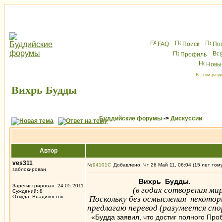
FAQ
Поиск
По
Профиль
Новы
В этом разд
Вихрь Будды
Буддийские форумы
->
Дискуссии
Автор
ves311
№
94101
Добавлено: Чт 26 Май 11, 06:04 (15 лет том
заблокирован
Вихрь Будды.
Зарегистрирован: 24.05.2011
(в годах сотворения ми
Суждений: 8
Откуда: Владивосток
Поскольку без осмысления некото
предлагаю перевод (разумеется спор
«Будда заявил, что достиг полного Пр