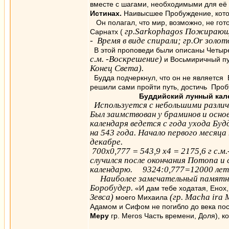
вместе с шагами, необходимыми для её
Истинах.
Наивысшее Пробуждение, котор
Он полагал, что мир, возможно, не гото
гр.Sarkophagos Пожирающ
Сарнатх (
- Время в виде спирали; гр.Or золо
В этой проповеди были описаны Четы
с.м. -Воскрешение)
и Восьмиричный п
Конец Света).
Будда подчеркнул, что он не является 
решили сами пройти путь, достичь Пробу
Буддийский лунный ка
Используется с небольшими различ
Был заимствован у браминов и основ
календаря ведется с года ухода Бу
на 543 года. Начало первого месяца
декабре.
700х0,777 = 543,9 х4 = 2175,6 г с.
случился после окончания Потопа и
календарю. 9324:0,777=12000 лет
Наиболее замечательный памятни
Боробудер.
«И дам тебе ходатая, Енох
Зевса)
(гр. Macha ira
моего Михаила
Адамом и Сифом не погибло до века посл
Меру
гр. Meros Часть времени, Доля), 