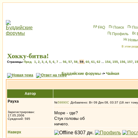
FAQ
Поиск
По
Профиль
Новы
В этом разд
Хокку-битва!
Страницы
Пред.
1
,
2
,
3
,
4
,
5
,
6
,
7
...
56
,
57
,
58
,
59
,
60
,
61
,
62
...
154
,
155
,
156
,
157
,
1
Буддийские форумы
->
Чайная
Автор
Рауха
№
59890
Добавлено: Вт 09 Дек 08, 03:37 (18 лет тому
Зарегистрирован:
Море - где?
17.05.2006
Стук головы об
Суждений: 595
ничего.
Наверх