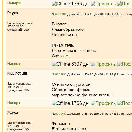
Наверх
Рауха
№
60028
Добавлено: Пн 15 Дек 08, 00:24 (18 лет том
Зарегистрирован:
В капле -
17.05.2006
Лишь образ того
Суждений: 595
Что вне слов.
Рекам течь.
Людям спать всю ночь.
Светлеет.
Наверх
КILL not Вill
№
60038
Добавлено: Пн 15 Дек 08, 11:24 (18 лет тому
Зарегистрирован:
Слияние с пустотой
19.07.2008
Обретенная форма
Суждений: 995
мир все так же феноменален...
Наверх
Рауха
№
60054
Добавлено: Вт 16 Дек 08, 02:07 (18 лет тому
Зарегистрирован:
Феномен -
17.05.2006
Есть или нет - так,
Суждений: 595