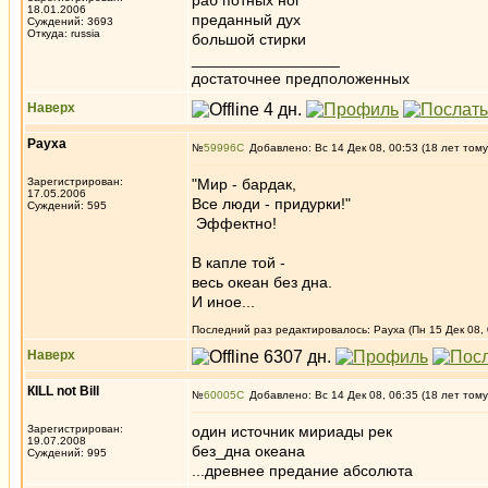
раб потных ног
18.01.2006
преданный дух
Суждений: 3693
Откуда: russia
большой стирки
_________________
достаточнее предположенных
Наверх
Рауха
№
59996
Добавлено: Вс 14 Дек 08, 00:53 (18 лет тому
Зарегистрирован:
"Мир - бардак,
17.05.2006
Все люди - придурки!"
Суждений: 595
Эффектно!
В капле той -
весь океан без дна.
И иное...
Последний раз редактировалось: Рауха (Пн 15 Дек 08, 
Наверх
КILL not Вill
№
60005
Добавлено: Вс 14 Дек 08, 06:35 (18 лет тому
Зарегистрирован:
один источник мириады рек
19.07.2008
без_дна океана
Суждений: 995
...древнее предание абсолюта