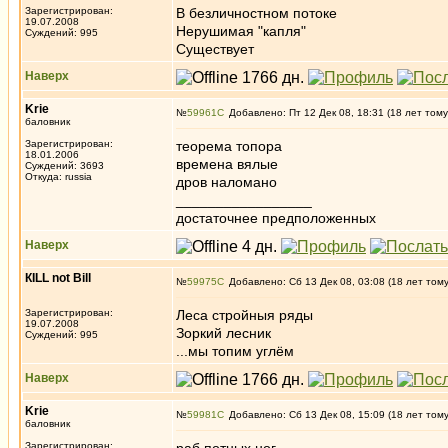
Зарегистрирован:
В безличностном потоке
19.07.2008
Нерушимая "капля"
Суждений: 995
Существует
Наверх
Krie
№
59961
Добавлено: Пт 12 Дек 08, 18:31 (18 лет тому
баловник
Зарегистрирован:
теорема топора
18.01.2006
времена вялые
Суждений: 3693
Откуда: russia
дров наломано
_________________
достаточнее предположенных
Наверх
КILL not Вill
№
59975
Добавлено: Сб 13 Дек 08, 03:08 (18 лет том
Зарегистрирован:
Леса стройныя ряды
19.07.2008
Зоркий лесник
Суждений: 995
...мы топим углём
Наверх
Krie
№
59981
Добавлено: Сб 13 Дек 08, 15:09 (18 лет том
баловник
Зарегистрирован: