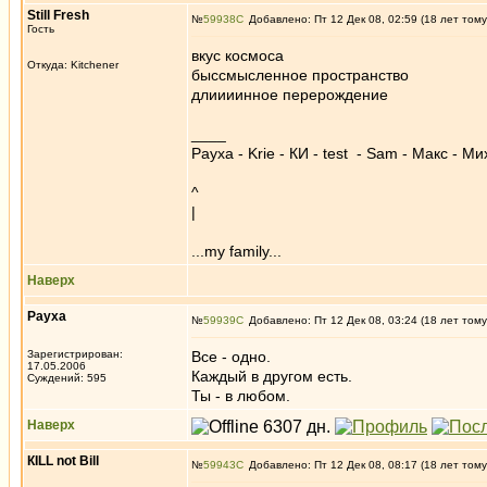
Still Fresh
№
59938
Добавлено: Пт 12 Дек 08, 02:59 (18 лет тому
Гость
вкус космоса
Откуда: Kitchener
быссмысленное пространство
длиииинное перерождение
____
Рауха - Krie - КИ - test - Sam - Mакс - Ми
^
|
...my family...
Наверх
Рауха
№
59939
Добавлено: Пт 12 Дек 08, 03:24 (18 лет тому
Зарегистрирован:
Все - одно.
17.05.2006
Каждый в другом есть.
Суждений: 595
Ты - в любом.
Наверх
КILL not Вill
№
59943
Добавлено: Пт 12 Дек 08, 08:17 (18 лет тому