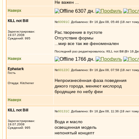
Не важен ...
Наверх
КILL not Вill
№
60091
Добавлено: Вт 16 Дек 08, 05:46 (18 лет тому
Зарегистрирован:
Рас.творение в пустоте
19.07.2008
Отсутствие формы
Суждений: 995
...мир все так же феноменален
Последний раз редактировалось: КILL not Вill (Вт 16 Де
Наверх
Ephatark
№
60122
Добавлено: Вт 16 Дек 08, 07:58 (18 лет тому
Гость
Непроизнесённая фаза поведения
Откуда: Kitchener
дикого города, меняют кислород
бродящие по небу феи
Наверх
КILL not Вill
№
60131
Добавлено: Вт 16 Дек 08, 11:36 (18 лет тому
Зарегистрирован:
Вода и масло
19.07.2008
освещенная модель
Суждений: 995
непонятый концепт