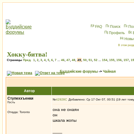
FAQ
Поиск
По
Профиль
Новы
В этом разд
Хокку-битва!
Страницы
Пред.
1
,
2
,
3
,
4
,
5
,
6
,
7
...
46
,
47
,
48
,
49
,
50
,
51
,
52
...
154
,
155
,
156
,
157
,
1
Буддийские форумы
->
Чайная
Автор
Ступеххъенки
№
42928
Добавлено: Ср 17 Окт 07, 00:51 (19 лет том
Гость
она не онаян
Откуда: Toronto
он
шкала жопы
____