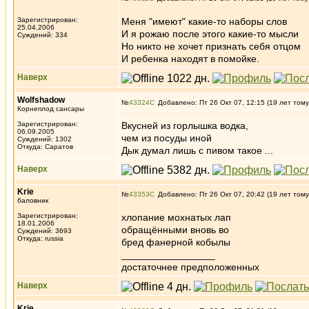
Зарегистрирован:
Меня "имеют" какие-то наборы слов
25.04.2006
И я рожаю после этого какие-то мысли
Суждений: 334
Но никто не хочет признать себя отцом
И ребенка находят в помойке.
Наверх
Wolfshadow
№
43324
Добавлено: Пт 26 Окт 07, 12:15 (19 лет тому
Корнеплод сансары
Зарегистрирован:
Вкусней из горлышка водка,
06.09.2005
чем из посуды иной
Суждений: 1302
Откуда: Саратов
Дык думал лишь с пивом такое ...
Наверх
Krie
№
43353
Добавлено: Пт 26 Окт 07, 20:42 (19 лет тому
баловник
Зарегистрирован:
хлопание мохнатых лап
18.01.2006
обращёнными вновь во
Суждений: 3693
Откуда: russia
бред фанерной кобылы
_________________
достаточнее предположенных
Наверх
Krie