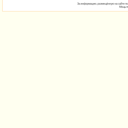
За информацию, размещённую на сайте пол
Мощь пх