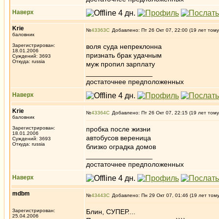
Наверх
Krie
№
43363
Добавлено: Пт 26 Окт 07, 22:00 (19 лет тому
баловник
Зарегистрирован:
воля суда непреклонна
18.01.2006
признать брак удачным
Суждений: 3693
Откуда: russia
муж пропил зарплату
_________________
достаточнее предположенных
Наверх
Krie
№
43364
Добавлено: Пт 26 Окт 07, 22:15 (19 лет тому
баловник
Зарегистрирован:
пробка после жизни
18.01.2006
автобусов вереница
Суждений: 3693
Откуда: russia
близко оградка домов
_________________
достаточнее предположенных
Наверх
mdbm
№
43443
Добавлено: Пн 29 Окт 07, 01:46 (19 лет том
Зарегистрирован:
Блин, СУПЕР....
25.04.2006