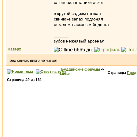
слюнявил штаники аскет
в крутой садизм втыкая
свинюке запах подгонял
оскалом ласковым бедняга
______
зубов нежнявый арсенал
Наверх
Тред сейчас никто не читает.
Буддийские форумы
->
Страницы
Пред
Чайная
Страница
49
из
161