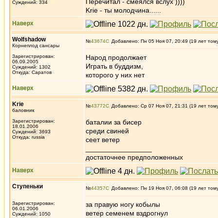
Перечитал - смеялся вслух ))))
Суждений: 334
Krie - ты молодчина......
Наверх
Wolfshadow
№
43674
Добавлено: Пн 05 Ноя 07, 20:49 (19 лет том
Корнеплод сансары
Зарегистрирован:
Народ продолжает
06.09.2005
Играть в буддизм,
Суждений: 1302
Откуда: Саратов
которого у них нет
Наверх
Krie
№
43772
Добавлено: Ср 07 Ноя 07, 21:31 (19 лет том
баловник
Зарегистрирован:
баталии за бисер
18.01.2006
среди свиней
Суждений: 3693
Откуда: russia
сеет ветер
_________________
достаточнее предположенных
Наверх
Ступеньки
№
44357
Добавлено: Пн 19 Ноя 07, 06:08 (19 лет том
Зарегистрирован:
за правую ногу кобылы
06.01.2006
ветер семенем вздрогнул
Суждений: 1050