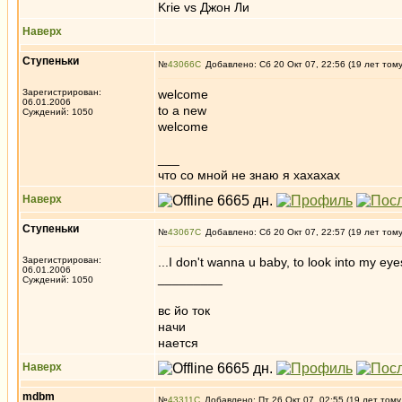
Krie vs Джон Ли
Наверх
Ступеньки
№
43066
Добавлено: Сб 20 Окт 07, 22:56 (19 лет том
Зарегистрирован:
welcome
06.01.2006
to a new
Суждений: 1050
welcome
___
что со мной не знаю я хахахах
Наверх
Ступеньки
№
43067
Добавлено: Сб 20 Окт 07, 22:57 (19 лет том
Зарегистрирован:
...I don't wanna u baby, to look into my eye
06.01.2006
_________
Суждений: 1050
вс йо ток
начи
нается
Наверх
mdbm
№
43311
Добавлено: Пт 26 Окт 07, 02:55 (19 лет тому