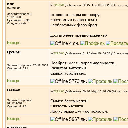
Krie
№
72895
Добавлено: Сб 27 Фев 10, 20:23 (16 лет том
баловник
Зарегистрирован:
готовность веры спонсору
18.01.2006
инвестиции слова отсчёт
Суждений: 3693
Откуда: russia
необратимых фраз бред
_________________
достаточнее предположенных
Наверх
Громов
№
72900
Добавлено: Вс 28 Фев 10, 06:57 (16 лет том
Необратимость пирамидальности,
Зарегистрирован: 25.11.2009
Развитие энтропии.
Суждений: 228
Смысл ускользает..
Наверх
tseliaev
№
72913
Добавлено: Пн 01 Мар 10, 09:09 (16 лет том
Зарегистрирован:
Смысл бессмыслен,
07.12.2009
Святость несвята.
Суждений: 89
Жахну рюмашку чаю пожалуй.
Наверх