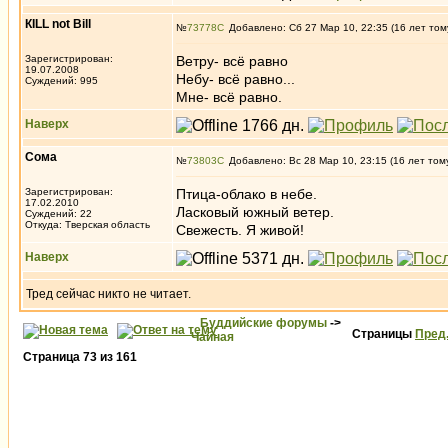
КILL not Вill
№
73778
Добавлено: Сб 27 Мар 10, 22:35 (16 лет том
Зарегистрирован:
Ветру- всё равно
19.07.2008
Небу- всё равно...
Суждений: 995
Мне- всё равно.
Наверх
Сома
№
73803
Добавлено: Вс 28 Мар 10, 23:15 (16 лет том
Зарегистрирован:
Птица-облако в небе.
17.02.2010
Ласковый южный ветер.
Суждений: 22
Откуда: Тверская область
Свежесть. Я живой!
Наверх
Тред сейчас никто не читает.
Буддийские форумы
->
Страницы
Пред
Чайная
Страница
73
из
161