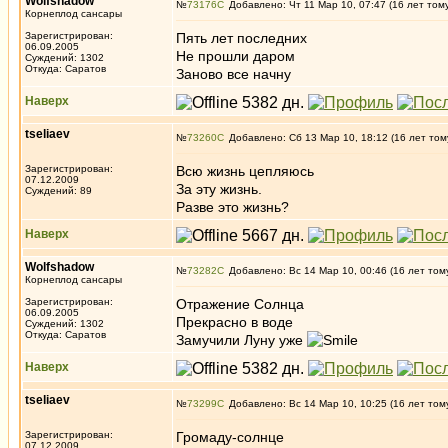
Wolfshadow
№
73176
Добавлено: Чт 11 Мар 10, 07:47 (16 лет том
Корнеплод сансары
Зарегистрирован:
Пять лет последних
06.09.2005
Не прошли даром
Суждений: 1302
Откуда: Саратов
Заново все начну
Наверх
tseliaev
№
73260
Добавлено: Сб 13 Мар 10, 18:12 (16 лет том
Зарегистрирован:
Всю жизнь цепляюсь
07.12.2009
За эту жизнь.
Суждений: 89
Разве это жизнь?
Наверх
Wolfshadow
№
73282
Добавлено: Вс 14 Мар 10, 00:46 (16 лет том
Корнеплод сансары
Зарегистрирован:
Отражение Солнца
06.09.2005
Прекрасно в воде
Суждений: 1302
Откуда: Саратов
Замучили Луну уже
Наверх
tseliaev
№
73299
Добавлено: Вс 14 Мар 10, 10:25 (16 лет том
Зарегистрирован:
Громаду-солнце
07.12.2009