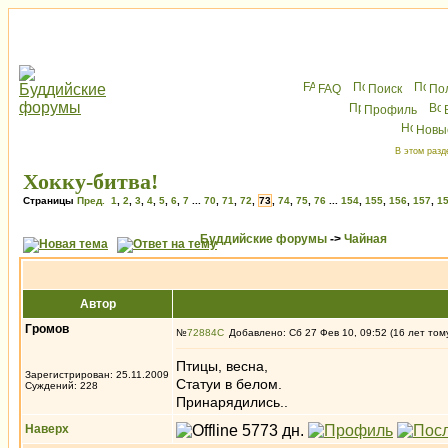
FAQ
Поиск
По
Профиль
Новы
В этом разд
Хокку-битва!
Страницы
Пред.
1
,
2
,
3
,
4
,
5
,
6
,
7
...
70
,
71
,
72
,
73
,
74
,
75
,
76
...
154
,
155
,
156
,
157
,
1
Буддийские форумы
->
Чайная
Автор
Громов
№
72884
Добавлено: Сб 27 Фев 10, 09:52 (16 лет том
Птицы, весна,
Зарегистрирован: 25.11.2009
Статуи в белом.
Суждений: 228
Принарядились..
Наверх