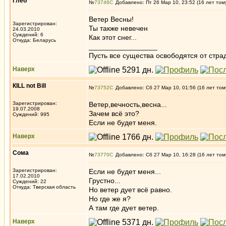
Глеб
№
73746
Добавлено: Пт 26 Мар 10, 23:52 (16 лет том
Ветер Весны!
Зарегистрирован:
Ты также невечен
24.03.2010
Суждений: 6
Как этот снег...
Откуда: Беларусь
_________________
Пусть все существа освободятся от страд
Наверх
КILL not Вill
№
73752
Добавлено: Сб 27 Мар 10, 01:56 (16 лет том
Зарегистрирован:
Ветер,вечность,весна...
19.07.2008
Зачем всё это?
Суждений: 995
Если не будет меня.
Наверх
Сома
№
73770
Добавлено: Сб 27 Мар 10, 16:28 (16 лет том
Зарегистрирован:
Если не будет меня...
17.02.2010
Грустно...
Суждений: 22
Откуда: Тверская область
Но ветер дует всё равно.
Но где же я?
А там где дует ветер.
Наверх