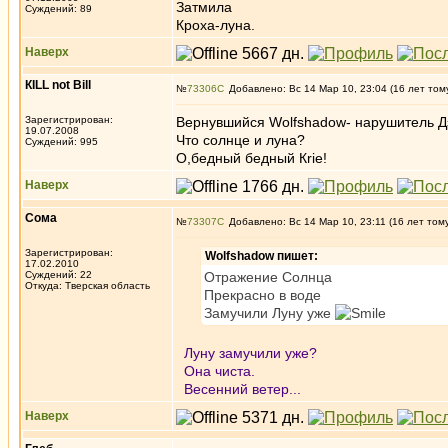
Затмила
Суждений: 89
Кроха-луна.
Наверх
КILL not Вill
№
73306
Добавлено: Вс 14 Мар 10, 23:04 (16 лет том
Зарегистрирован:
Вернувшийся Wolfshadow- нарушитель Д
19.07.2008
Что солнце и луна?
Суждений: 995
О,бедный бедный Кrie!
Наверх
Сома
№
73307
Добавлено: Вс 14 Мар 10, 23:11 (16 лет том
Зарегистрирован:
Wolfshadow пишет:
17.02.2010
Суждений: 22
Отражение Солнца
Откуда: Тверская область
Прекрасно в воде
Замучили Луну уже
Луну замучили уже?
Она чиста.
Весенний ветер...
Наверх