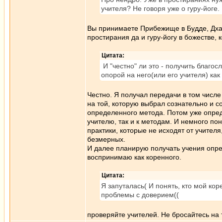
учителя? Не говоря уже о гуру-йоге.
Вы принимаете Прибежище в Будде, Дхар
простирания да и гуру-йогу в божестве,
Цитата:
И "честно" ли это - получить благос
опорой на него(или его учителя) как
Честно. Я получал передачи в том числе
на той, которую выбрал сознательно и 
определенного метода. Потом уже опред
учителю, так и к методам. И немного по
практики, которые не исходят от учителя
безмерных.
И далее планирую получать учения опре
воспринимаю как коренного.
Цитата:
Я запуталась( И понять, кто мой кор
проблемы с доверием((
проверяйте учителей. Не бросайтесь на т