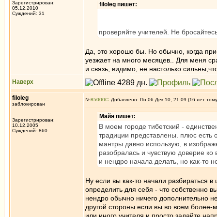
Зарегистрирован:
filoleg пишет:
05.12.2010
Суждений: 31
проверяйте учителей. Не бросайтесь 
Да, это хорошо бы. Но обычно, когда при
уезжает на много месяцев.. Для меня ср
и связь, видимо, не настолько сильны,чт
Наверх
filoleg
№
85000
Добавлено: Пн 06 Дек 10, 21:09 (16 лет том
заблокирован
Майя пишет:
Зарегистрирован:
10.12.2005
В моем городе тибетский - единств
Суждений: 860
традиции представлены. плюс есть о
мантры давно использую, в изображ
разобралась и чувствую доверие ко 
и нендро начала делать, но как-то н
Ну если вы как-то начали разбираться в
определить для себя - что собственно 
нендро обычно ничего дополнительно не
другой стороны если вы во всем более-
или иного учителя и просто задайте нап