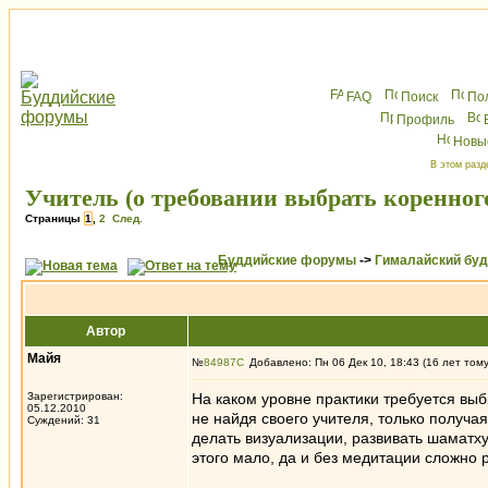
FAQ
Поиск
По
Профиль
Новы
В этом разд
Учитель (о требовании выбрать коренног
Страницы
1
,
2
След.
Буддийские форумы
->
Гималайский бу
Автор
Майя
№
84987
Добавлено: Пн 06 Дек 10, 18:43 (16 лет том
Зарегистрирован:
На каком уровне практики требуется выб
05.12.2010
не найдя своего учителя, только получа
Суждений: 31
делать визуализации, развивать шаматху
этого мало, да и без медитации сложно р