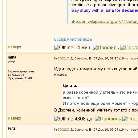
scrutinise a prospective guru thor
may study with a lama for
decade
http://en.wikipedia.org/wiki/Tibet
_________________
Буддизм чистой воды
Наверх
miha
№
85021
Добавлено: Вт 07 Дек 10, 08:25 (16 лет тому
умер
Идти надо к тому к кому есть внутренний
Зарегистрирован:
имеет.
12.03.2005
Суждений: 4540
Цитата:
а разве коренной учитель - это не чи
высш. тантр?
И потом есть ещё один момент, - ко
В Дзогчен, коренной учитель тот кто с пр
Наверх
Fritz
№
85022
Добавлено: Вт 07 Дек 10, 09:04 (16 лет тому