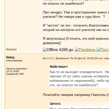
не опасно ли ошибиться?
Про нендро: Уже в простираниях нужно з
учителя? Не говоря уже о гуру-йоге. ?
И "честно" ли это - получить благослове
опорой на него(или его учителя) как на г
Я запуталась( И понять, кто мой коренно
доверием((
Наверх
filoleg
№
84994
Добавлено: Пн 06 Дек 10, 20:08 (16 лет том
заблокирован
Майя пишет:
Зарегистрирован:
10.12.2005
Как-то не выходит определиться.. Н
Суждений: 860
хватает. И тут либо совсем оставлять
избавлению от омрачений)), либо пр
это, не опасно ли ошибиться?
Почитайте ламрим например Гампопы (пр
Цитата:
Про нендро: Уже в простираниях нуж