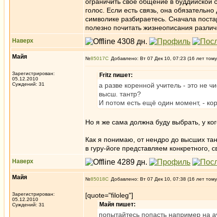
ограничить своё общение в буддийской с
голос. Если есть связь, она обязательно
символике разбираетесь. Сначала поста
полезно почитать жизнеописания различ
Наверх
Майя
№
85017
Добавлено: Вт 07 Дек 10, 07:23 (16 лет тому
Зарегистрирован:
Fritz пишет:
05.12.2010
Суждений: 31
а разве коренной учитель - это не чи
высш. тантр?
И потом есть ещё один момент, - ко
Но я же сама должна буду выбрать, у ког
Как я понимаю, от нендро до высших тант
в гуру-йоге представляем конкретного, с
Наверх
Майя
№
85018
Добавлено: Вт 07 Дек 10, 07:38 (16 лет тому
Зарегистрирован:
[quote="filoleg"]
05.12.2010
Майя пишет:
Суждений: 31
попытайтесь попасть например на а