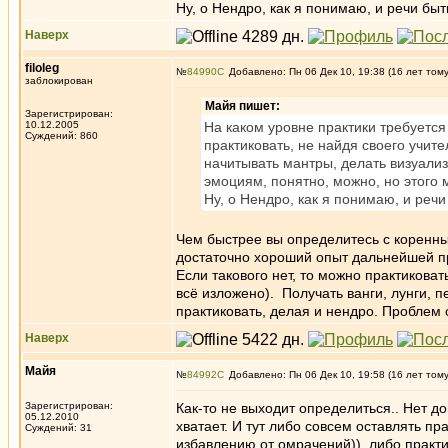
Ну, о Нендро, как я понимаю, и речи быть
Наверх
filoleg
№
84990
Добавлено: Пн 06 Дек 10, 19:38 (16 лет том
заблокирован
Майя пишет:
Зарегистрирован:
10.12.2005
На каком уровне практики требуется
Суждений: 860
практиковать, не найдя своего учите
начитывать мантры, делать визуализ
эмоциям, понятно, можно, но этого 
Ну, о Нендро, как я понимаю, и речи
Чем быстрее вы определитесь с коренным
достаточно хороший опыт дальнейшей п
Если такового нет, то можно практикова
всё изложено). Получать ванги, лунги, 
практиковать, делая и нендро. Проблем 
Наверх
Майя
№
84992
Добавлено: Пн 06 Дек 10, 19:58 (16 лет том
Зарегистрирован:
Как-то не выходит определиться.. Нет д
05.12.2010
хватает. И тут либо совсем оставлять пра
Суждений: 31
избавлению от омрачений)), либо практи