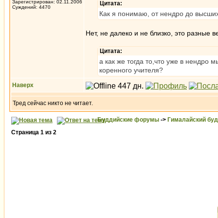
Зарегистрирован: 02.11.2006
Цитата:
Суждений: 4470
Как я понимаю, от нендро до высших
Нет, не далеко и не близко, это разные в
Цитата:
а как же тогда то,что уже в нендро 
коренного учителя?
Наверх
Тред сейчас никто не читает.
Буддийские форумы
->
Гималайский бу
Страница
1
из
2