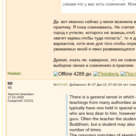
,сказав что у вас есть сомнения. Мо
Да. вот именно сейчас у меня возникла в
практику. Я пока сомневаюсь. Не считая
город к учтелю, которого не знаешь,чтоб
хватит кармы,чтобы туда попасть", то я 
вариантов, хотя мне для того,чтобы опр
уважаемых мной и явно развивающихся лю
Думаю, ехать ли. наверное, это не совс
выбором линии и сомнениях в практике. 
Наверх
КИ
№
85019
Добавлено: Вт 07 Дек 10, 07:49 (16 лет тому
3Д
Зарегистрирован:
There is a general sense in which 
17.02.2005
Суждений: 52231
teachings from many authorities an
typically have one held in special
who are less dear to him, however
guru. Often the teacher the student
Buddhism, but a student may also c
number of times.
The opposing principles of skeptic