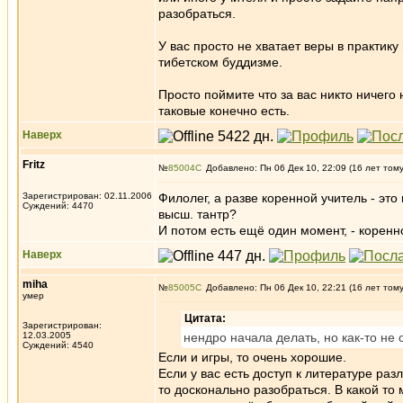
разобраться.
У вас просто не хватает веры в практику
тибетском буддизме.
Просто поймите что за вас никто ничего
таковые конечно есть.
Наверх
Fritz
№
85004
Добавлено: Пн 06 Дек 10, 22:09 (16 лет том
Зарегистрирован: 02.11.2006
Филолег, а разве коренной учитель - это 
Суждений: 4470
высш. тантр?
И потом есть ещё один момент, - коренн
Наверх
miha
№
85005
Добавлено: Пн 06 Дек 10, 22:21 (16 лет том
умер
Цитата:
Зарегистрирован:
12.03.2005
нендро начала делать, но как-то не 
Суждений: 4540
Если и игры, то очень хорошие.
Если у вас есть доступ к литературе раз
то досконально разобраться. В какой то