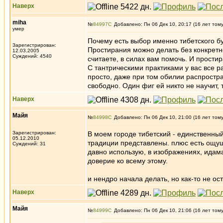
Наверх
miha
№
84997
Добавлено: Пн 06 Дек 10, 20:17 (16 лет том
умер
Почему есть выбор именно тибетского б
Зарегистрирован:
Простирания можно делать без конкретно
12.03.2005
Суждений: 4540
считаете, в силах вам помочь. И простира
С тантрическими практиками у вас все р
просто, даже при том обилии распростр
свободно. Один фиг ей никто не научит,
Наверх
Майя
№
84998
Добавлено: Пн 06 Дек 10, 21:00 (16 лет том
Зарегистрирован:
В моем городе тибетский - единственны
05.12.2010
традиции представлены. плюс есть ощущ
Суждений: 31
давно использую, в изображениях, идам
доверие ко всему этому.
и нендро начала делать, но как-то не ос
Наверх
Майя
№
84999
Добавлено: Пн 06 Дек 10, 21:06 (16 лет том