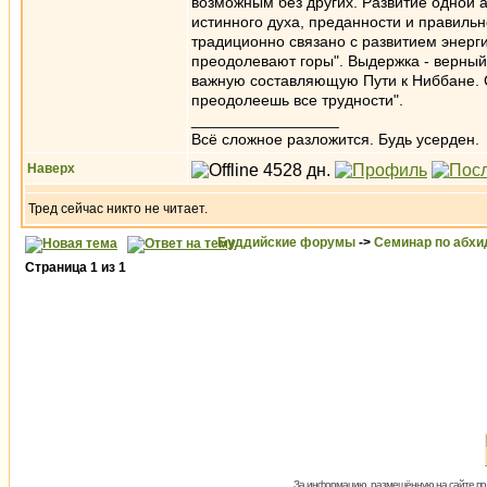
возможным без других. Развитие одной а
истинного духа, преданности и правильно
традиционно связано с развитием энерги
преодолевают горы". Выдержка - верный
важную составляющую Пути к Ниббане. С
преодолеешь все трудности".
_________________
Всё сложное разложится. Будь усерден.
Наверх
Тред сейчас никто не читает.
Буддийские форумы
->
Семинар по абх
Страница
1
из
1
За информацию, размещённую на сайте пол