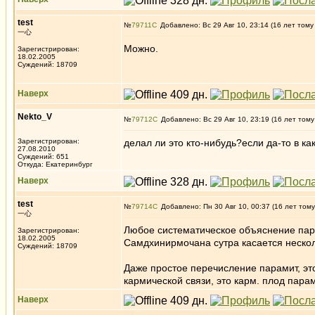
test
№
79711
Добавлено: Вс 29 Авг 10, 23:14 (16 лет тому
一心
Можно.
Зарегистрирован:
18.02.2005
Суждений: 18709
Наверх
Nekto_V
№
79712
Добавлено: Вс 29 Авг 10, 23:19 (16 лет тому
Зарегистрирован:
делал ли это кто-нибудь?если да-то в ка
27.08.2010
Суждений: 651
Откуда: Екатеринбург
Наверх
test
№
79714
Добавлено: Пн 30 Авг 10, 00:37 (16 лет тому
一心
Любое систематическое объяснение пар
Зарегистрирован:
18.02.2005
Самдхинирмочана сутра касается нескол
Суждений: 18709
Даже простое перечисление парамит, эт
кармической связи, это карм. плод парами
Наверх