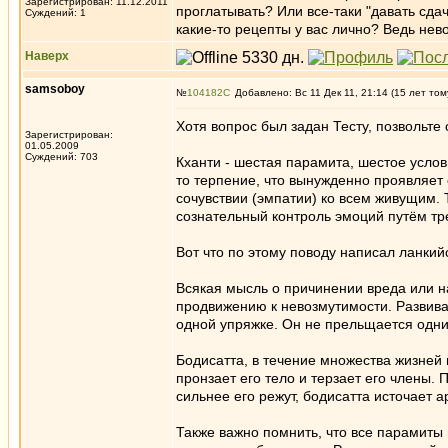
Зарегистрирован: 11.12.2011
проглатывать? Или все-таки "давать сда
Суждений: 1
какие-то рецепты у вас лично? Ведь нево
Наверх
samsoboy
№
104182
Добавлено: Вс 11 Дек 11, 21:14 (15 лет том
Хотя вопрос был задан Тесту, позвольте 
Зарегистрирован:
01.05.2009
Суждений: 703
Кханти - шестая парамита, шестое услов
то терпение, что вынужденно проявляет
сочувствии (эмпатии) ко всем живущим. 
сознательный контроль эмоций путём тр
Вот что по этому поводу написал ланкий
Всякая мысль о причинении вреда или н
продвижению к невозмутимости. Развива
одной упряжке. Он не прельщается одним
Бодисатта, в течение множества жизней 
пронзает его тело и терзает его члены.
сильнее его режут, бодисатта источает 
Также важно помнить, что все парамиты