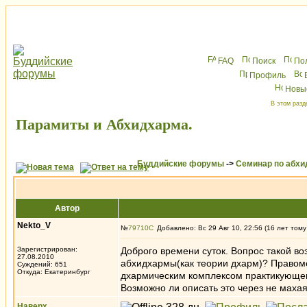
FAQ
Поиск
По
Профиль
Новы
В этом разд
Парамиты и Абхидхарма.
Буддийские форумы
->
Семинар по абх
Автор
Nekto_V
№
79710
Добавлено: Вс 29 Авг 10, 22:56 (16 лет тому
Зарегистрирован:
Доброго времени суток. Вопрос такой во
27.08.2010
абхидхармы(как теории дхарм)? Правоме
Суждений: 651
Откуда: Екатеринбург
дхармическим комплексом практикующег
Возможно ли описать это через не маха
Наверх