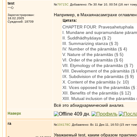
test
№
79715
Добавлено: Пн 30 Авг 10, 00:54 (16 лет тому
一心
Например, в Махаянасамграхе оглавлени
Зарегистрирован:
18.02.2005
Цитата:
Суждений: 18709
CHAPTER FOUR: Praveṣahetuphala
I. Mundane and supramundane pārami
II. Śuddhādhyāśaya (§ 2)
III. Summarizing stanza (§ 3)
IV. Number of the pāramitās (§ 4)
V. Nature of the pāramitās (§ 5)
VI. Order of the pāramitās (§ 6)
VII. Etymology of the pāramitās (§ 7)
VIII. Development of the pāramitās (§ 
IX. Subdivision of the pāramitās (§ 9)
X. Content of the pāramitās (v. 10)
XI. Vices opposed to the pāramitās (§ 
XII. Benefits of the pāramitās (§ 12)
XIII. Mutual inclusion of the pāramitās 
Всё это абхидхармический анализ.
Наверх
ra
№
104178
Добавлено: Вс 11 Дек 11, 16:53 (15 лет том
Уважаемый test, каким образом практико