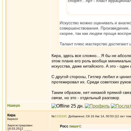
спорят!.. Арт - пласт иррациона
.
Искусство можно оценивать и анализ
совершенствования. Произведение, 
скорее, так как людям проще воспри
Талант плюс мастерство достигают ц
Кира, здесь все сложно... Я бы не абсол
этом плане его роль вообще минимальна
искусства, даже китайского. А это - од
С другой стороны, Гитлер любил и цени
протежировал их. Среди советских руко
Таким образом, нет никакой прямой связ
связи, но это - отдельный разговор.
Наверх
Кира
№
213110
Добавлено: Сб 16 Авг 14, 00:53 (12 лет том
Кирилл
Зарегистрирован:
Росс
пишет
:
18.03.2012