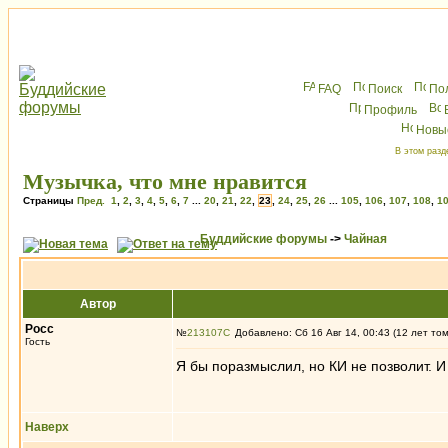
FAQ
Поиск
По
Профиль
Новы
В этом разд
Музычка, что мне нравится
Страницы
Пред.
1
,
2
,
3
,
4
,
5
,
6
,
7
...
20
,
21
,
22
,
23
,
24
,
25
,
26
...
105
,
106
,
107
,
108
,
1
Буддийские форумы
->
Чайная
Автор
Росс
№
213107
Добавлено: Сб 16 Авг 14, 00:43 (12 лет то
Гость
Я бы поразмыслил, но КИ не позволит. И 
Наверх