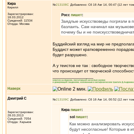
Кира
№
213108
Добавлено: Сб 16 Авг 14, 00:47 (12 лет то
Кирилл
Зарегистрирован:
Росс
пишет
:
18.03.2012
Суждений: 11534
Заядлые искусствоведы погрязли в п
Откуда: Москва
базлаить. Сам начинал как музыковед
почему бы и не поискусствоведничат
Буддийский взгляд на мир не предполага
Буддист может кратковременно порадоват
будет разрушено.
А у теистов не так : свободное творчес
что происходит от творческой способнос
_________________
новичок на форуме, прочитавший несколько книжек
и доверяющий сведениям, изложенным в метафизическом трактате Д.Андреева 
Наверх
Дмитрий С
№
213109
Добавлено: Сб 16 Авг 14, 00:52 (12 лет то
Кира
пишет
:
Зарегистрирован:
28.03.2013
sol
пишет
:
Суждений: 7054
Откуда: Харьков
Как можно анализировать искусс
будут несогласные! Которые в ит