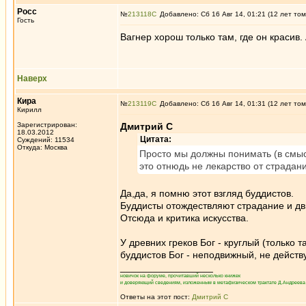
Росс
№
213118
Добавлено: Сб 16 Авг 14, 01:21 (12 лет том
Гость
Вагнер хорош только там, где он красив.
Наверх
Кира
№
213119
Добавлено: Сб 16 Авг 14, 01:31 (12 лет том
Кирилл
Зарегистрирован:
Дмитрий С
18.03.2012
Цитата:
Суждений: 11534
Откуда: Москва
Просто мы должны понимать (в смысл
это отнюдь не лекарство от страдан
Да,да, я помню этот взгляд буддистов.
Буддисты отождествляют страдание и дв
Отсюда и критика искусства.
У древних греков Бог - круглый (только 
буддистов Бог - неподвижный, не действ
_________________
новичок на форуме, прочитавший несколько книжек
и доверяющий сведениям, изложенным в метафизическом трактате Д.Андреева 
Ответы на этот пост:
Дмитрий С