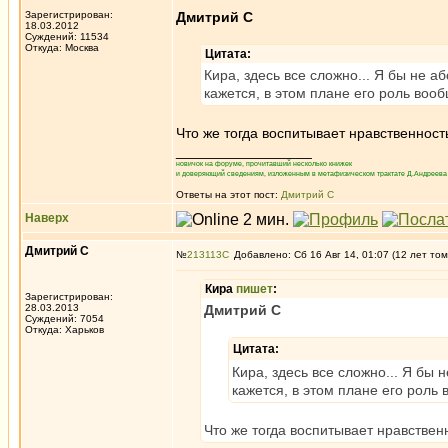
Зарегистрирован:
Дмитрий С
18.03.2012
Суждений: 11534
Откуда: Москва
Цитата:
Кира, здесь все сложно... Я бы не а
кажется, в этом плане его роль во
Что же тогда воспитывает нравственност
_________________
новичок на форуме, прочитавший несколько книжек
и доверяющий сведениям, изложенным в метафизическом трактате Д.Андреева 
Ответы на этот пост:
Дмитрий С
Наверх
Дмитрий С
№
213113
Добавлено: Сб 16 Авг 14, 01:07 (12 лет том
Кира
пишет
:
Зарегистрирован:
28.03.2013
Дмитрий С
Суждений: 7054
Откуда: Харьков
Цитата:
Кира, здесь все сложно... Я бы
кажется, в этом плане его роль
Что же тогда воспитывает нравствен