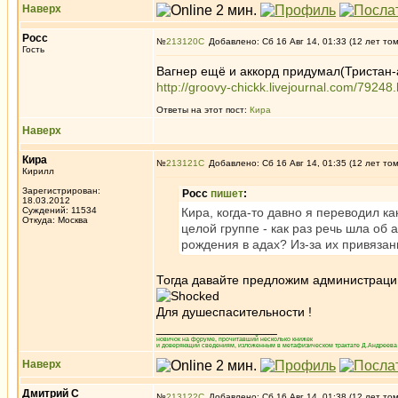
Наверх
Росс
№
213120
Добавлено: Сб 16 Авг 14, 01:33 (12 лет то
Гость
Вагнер ещё и аккорд придумал(Тристан-
http://groovy-chickk.livejournal.com/79248.
Ответы на этот пост:
Кира
Наверх
Кира
№
213121
Добавлено: Сб 16 Авг 14, 01:35 (12 лет то
Кирилл
Зарегистрирован:
Росс
пишет
:
18.03.2012
Суждений: 11534
Кира, когда-то давно я переводил ка
Откуда: Москва
целой группе - как раз речь шла об
рождения в адах? Из-за их привязан
Тогда давайте предложим администраци
Для душеспасительности !
_________________
новичок на форуме, прочитавший несколько книжек
и доверяющий сведениям, изложенным в метафизическом трактате Д.Андреева 
Наверх
Дмитрий С
№
213122
Добавлено: Сб 16 Авг 14, 01:38 (12 лет то