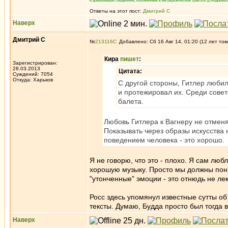
и доверяющий сведениям, изложенным в метафизическом трактате Д.Андреева 
Ответы на этот пост:
Дмитрий С
Наверх
Дмитрий С
№
213116
Добавлено: Сб 16 Авг 14, 01:20 (12 лет том
Кира
пишет
:
Зарегистрирован:
28.03.2013
Цитата:
Суждений: 7054
Откуда: Харьков
С другой стороны, Гитлер люби
и протежировал их. Среди сове
балета.
Любовь Гитлера к Вагнеру не отмен
Показывать через образы искусства 
поведением человека - это хорошо.
Я не говорю, что это - плохо. Я сам лю
хорошую музыку. Просто мы должны поним
"утонченные" эмоции - это отнюдь не ле
Росс здесь упомянул известные сутты об 
тексты. Думаю, Будда просто был тогда
Наверх