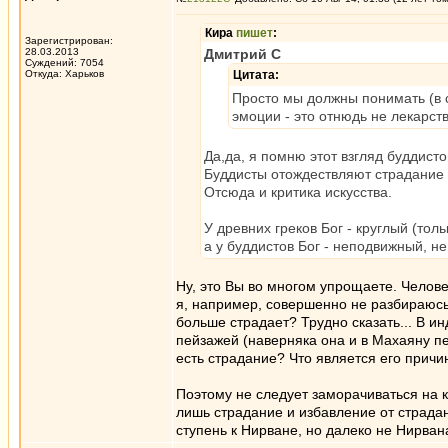
Кира
пишет
:
Зарегистрирован:
28.03.2013
Дмитрий С
Суждений: 7054
Откуда: Харьков
Цитата:
Просто мы должны понимать (в с
эмоции - это отнюдь не лекарст
Да,да, я помню этот взгляд буддисто
Буддисты отождествляют страдание 
Отсюда и критика искусства.
У древних греков Бог - круглый (тол
а у буддистов Бог - неподвижный, не
Ну, это Вы во многом упрощаете. Челове
я, например, совершенно не разбираюсь 
больше страдает? Трудно сказать... В и
пейзажей (наверняка она и в Махаяну пе
есть страдание? Что является его причи
Поэтому не следует заморачиваться на к
лишь страдание и избавление от страдани
ступень к Нирване, но далеко не Нирвана. 