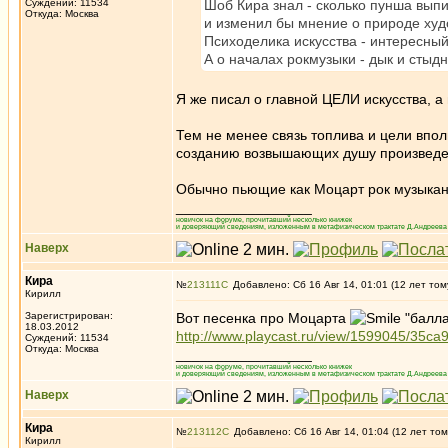
Суждений: 11534
Шоб Кира знал - сколько пунша вып
Откуда: Москва
и изменил бы мнение о природе худ
Психоделика искусства - интересный
А о началах рокмузыки - дык и стыдн
Я же писал о главной ЦЕЛИ искусства, а 
Тем не менее связь топлива и цели впо
созданию возвышающих душу произведе
Обычно пьющие как Моцарт рок музыкант
_________________
новичок на форуме, прочитавший несколько книжек
и доверяющий сведениям, изложенным в метафизическом трактате Д.Андреева 
Наверх
Кира
№
213111
Добавлено: Сб 16 Авг 14, 01:01 (12 лет том
Кирилл
Зарегистрирован:
Вот песенка про Моцарта
"балла
18.03.2012
http://www.playcast.ru/view/1599045/3
Суждений: 11534
Откуда: Москва
_________________
новичок на форуме, прочитавший несколько книжек
и доверяющий сведениям, изложенным в метафизическом трактате Д.Андреева 
Наверх
Кира
№
213112
Добавлено: Сб 16 Авг 14, 01:04 (12 лет том
Кирилл