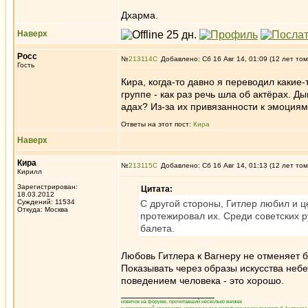
Дхарма.
Наверх
Росс
№
213114
Добавлено: Сб 16 Авг 14, 01:09 (12 лет том
Гость
Кира, когда-то давно я переводил какие-
группе - как раз речь шла об актёрах. 
адах? Из-за их привязанности к эмоциям
Ответы на этот пост:
Кира
Наверх
Кира
№
213115
Добавлено: Сб 16 Авг 14, 01:13 (12 лет том
Кирилл
Зарегистрирован:
Цитата:
18.03.2012
Суждений: 11534
С другой стороны, Гитлер любил и 
Откуда: Москва
протежировал их. Среди советских 
балета.
Любовь Гитлера к Вагнеру не отменяет 
Показывать через образы искусства небе
поведением человека - это хорошо.
_________________
новичок на форуме, прочитавший несколько книжек