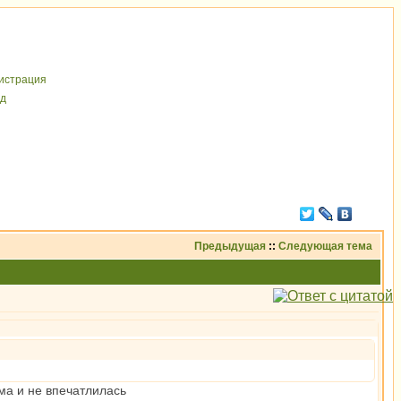
иcтрaция
д
Предыдущая
::
Следующая тема
ума и не впечатлилась