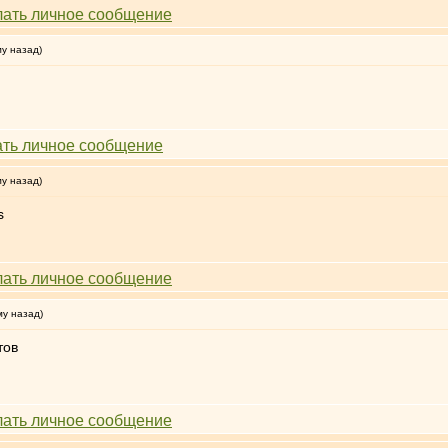
му назад)
му назад)
s
му назад)
тов