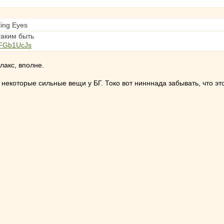
таким быть
cFGb1UcJs
лакс, вполне.
екоторые сильные вещи у БГ. Токо вот нинннада забывать, что это 