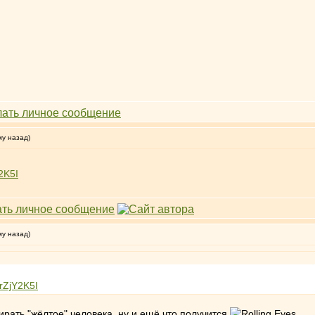
му назад)
2K5I
му назад)
rZjY2K5I
ирать "жёлтое" человека, ну и ещё что получится