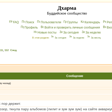
Дхарма
Буддийское сообщество
FAQ
Поиск
Пользователи
Группы
Календарь
Peг
Профиль
Войти и проверить личные сообщения
Вхo
Новые посты
За сегодня
За неделю
В этом разделе:
За сегодня
За неделю
За месяц
111
,
112
След.
Сообщение
му назад)
 пор держит.
озор, ткнула пару альбомов (лилит и зум зум зум) на сайте аквари