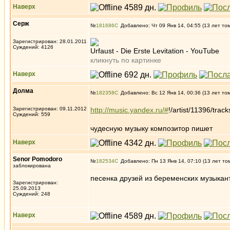
Наверх
Серж
№
181686
Добавлено: Чт 09 Янв 14, 04:55 (13 лет то
Зарегистрирован: 28.01.2011
Суждений: 4126
Urfaust - Die Erste Levitation - YouTube
кликнуть по картинке
Наверх
Долма
№
182358
Добавлено: Вс 12 Янв 14, 00:36 (13 лет то
Зарегистрирован: 09.11.2012
http://music.yandex.ru/#
!/artist/11396/track
Суждений: 559
чудесную музыку композитор пишет
Наверх
Senor Pomodoro
№
182534
Добавлено: Пн 13 Янв 14, 07:10 (13 лет то
заблокирована
песенка друзей из беременских музыкан
Зарегистрирован:
25.09.2013
Суждений: 248
Наверх