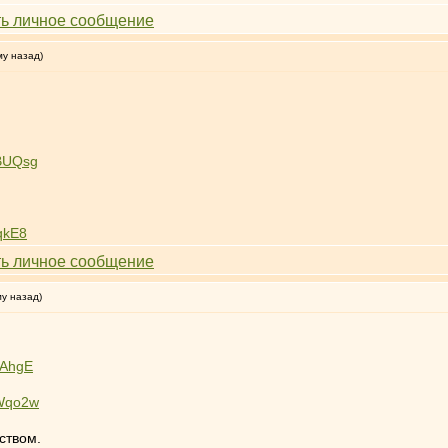
му назад)
eBUQsg
qkE8
му назад)
ZAhgE
wWqo2w
ством.