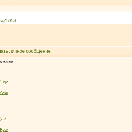
TrZjY2K5
I
му назад)
8Ougo
Yvso
nG_4
ZByw