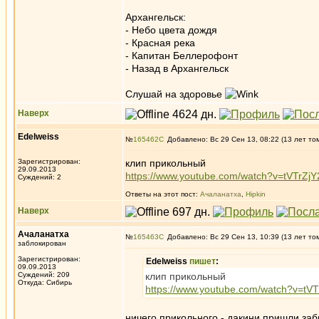
Архангельск:
- Небо цвета дождя
- Красная река
- Капитан Беллерофонт
- Назад в Архангельск
Слушай на здоровье
Наверх
Edelweiss
№
165462
Добавлено: Вс 29 Сен 13, 08:22 (13 лет то
Зарегистрирован:
клип прикольный
29.09.2013
https://www.youtube.com/watch?v=tVTrZjY
Суждений: 2
Ответы на этот пост:
Ачаланатха
,
Hipkin
Наверх
Ачаланатха
№
165463
Добавлено: Вс 29 Сен 13, 10:39 (13 лет то
заблокирован
Зарегистрирован:
Edelweiss
пишет
:
09.09.2013
Суждений: 209
клип прикольный
Откуда: Сибирь
https://www.youtube.com/watch?v=tVT
ничего прикольного - дакини пришли заб