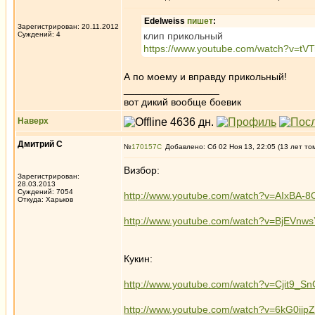
Edelweiss
пишет
:
Зарегистрирован: 20.11.2012
Суждений: 4
клип прикольный
https://www.youtube.com/watch?v=tV
А по моему и вправду прикольный!
_________________
вот дикий вообще боевик
Наверх
Дмитрий С
№
170157
Добавлено: Сб 02 Ноя 13, 22:05 (13 лет то
Визбор:
Зарегистрирован:
28.03.2013
Суждений: 7054
http://www.youtube.com/watch?v=AIxBA-
Откуда: Харьков
http://www.youtube.com/watch?v=BjEVnws
Кукин:
http://www.youtube.com/watch?v=Cjit9_S
http://www.youtube.com/watch?v=6kG0iip