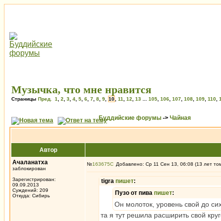
Музычка, что мне нравится
Страницы
Пред.
1
,
2
,
3
,
4
,
5
,
6
,
7
,
8
,
9
,
10
,
11
,
12
,
13
...
105
,
106
,
107
,
108
,
109
,
110
,
Буддийские форумы
->
Чайная
Автор
Ачаланатха
№
163675
Добавлено: Ср 11 Сен 13, 06:08 (13 лет то
заблокирован
Зарегистрирован:
tigra
пишет
:
09.09.2013
Суждений: 209
Пузо от пива
пишет
:
Откуда: Сибирь
Он молоток, уровень свой до сих
та я тут решила расширить свой круг