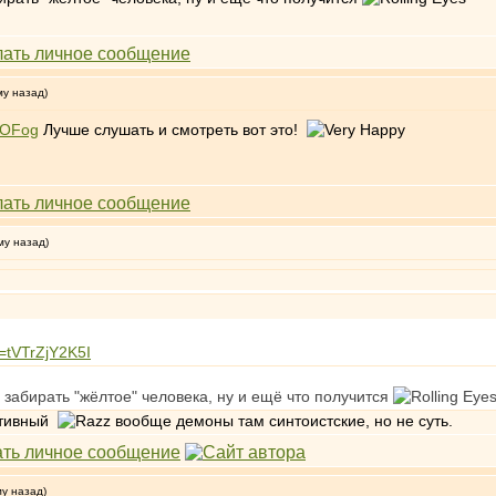
му назад)
eOFog
Лучше слушать и смотреть вот это!
му назад)
=tVTrZjY2K5I
 забирать "жёлтое" человека, ну и ещё что получится
зитивный
вообще демоны там синтоистские, но не суть.
му назад)