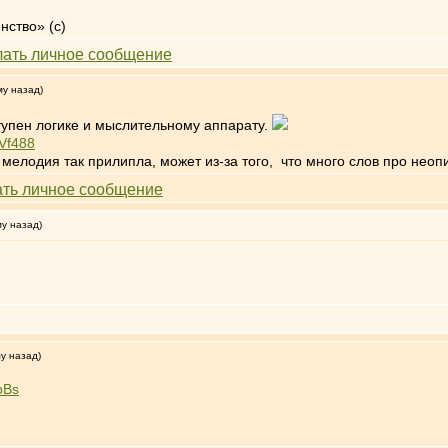
нство» (с)
му назад)
тупен логике и мыслительному аппарату.
Vf488
 мелодия так прилипла, может из-за того, что много слов про неоп
му назад)
му назад)
bBs