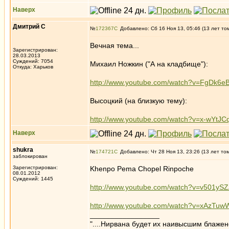
Наверх
Дмитрий С
№
172367
Добавлено: Сб 16 Ноя 13, 05:46 (13 лет то
Вечная тема...
Зарегистрирован:
28.03.2013
Суждений: 7054
Михаил Ножкин ("А на кладбище"):
Откуда: Харьков
http://www.youtube.com/watch?v=FgDk6
Высоцкий (на близкую тему):
http://www.youtube.com/watch?v=x-wYtJC
Наверх
shukra
№
174721
Добавлено: Чт 28 Ноя 13, 23:26 (13 лет то
заблокирован
Зарегистрирован:
Khenpo Pema Chopel Rinpoche
08.01.2012
Суждений: 1445
http://www.youtube.com/watch?v=v501yS
http://www.youtube.com/watch?v=xAzTu
_________________
"....Нирвана будет их наивысшим блажен