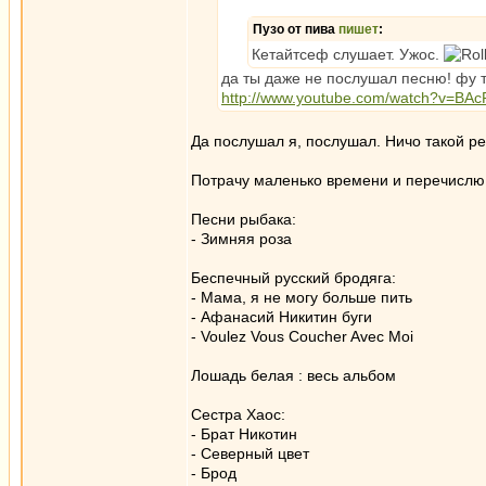
Пузо от пива
пишет
:
Кетайтсеф слушает. Ужос.
да ты даже не послушал песню! фу 
http://www.youtube.com/watch?v=BA
Да послушал я, послушал. Ничо такой ре
Потрачу маленько времени и перечислю н
Песни рыбака:
- Зимняя роза
Беспечный русский бродяга:
- Мама, я не могу больше пить
- Афанасий Никитин буги
- Voulez Vous Coucher Avec Moi
Лошадь белая : весь альбом
Сестра Хаос:
- Брат Никотин
- Северный цвет
- Брод