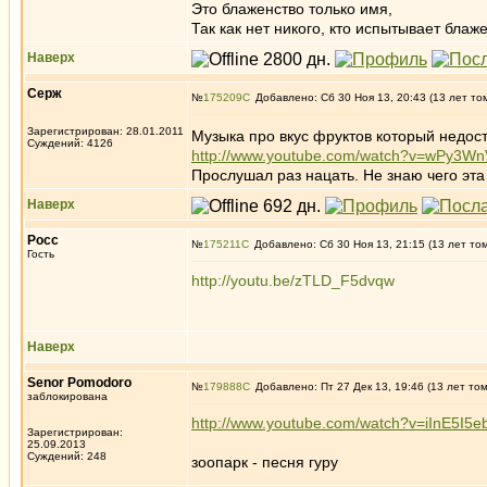
Это блаженство только имя,
Так как нет никого, кто испытывает блаже
Наверх
Серж
№
175209
Добавлено: Сб 30 Ноя 13, 20:43 (13 лет то
Зарегистрирован: 28.01.2011
Музыка про вкус фруктов который недос
Суждений: 4126
http://www.youtube.com/watch?v=wPy3Wn
Прослушал раз нацать. Не знаю чего эта
Наверх
Росс
№
175211
Добавлено: Сб 30 Ноя 13, 21:15 (13 лет то
Гость
http://youtu.be/zTLD_F5dvqw
Наверх
Senor Pomodoro
№
179888
Добавлено: Пт 27 Дек 13, 19:46 (13 лет то
заблокирована
http://www.youtube.com/watch?v=iInE5I5e
Зарегистрирован:
25.09.2013
Суждений: 248
зоопарк - песня гуру