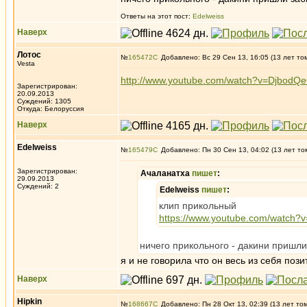
Ответы на этот пост:
Edelweiss
Наверх
Лотос
№
165472
Добавлено: Вс 29 Сен 13, 16:05 (13 лет то
Vesta
http://www.youtube.com/watch?v=DjbodQ
Зарегистрирован:
20.09.2013
Суждений: 1305
Откуда: Белоруссия
Наверх
Edelweiss
№
165479
Добавлено: Пн 30 Сен 13, 04:02 (13 лет то
Зарегистрирован:
Ачаланатха
пишет
:
29.09.2013
Суждений: 2
Edelweiss
пишет
:
клип прикольный
https://www.youtube.com/watch?v
ничего прикольного - дакини пришли
я и не говорила что он весь из себя по
Наверх
Hipkin
№
168667
Добавлено: Пн 28 Окт 13, 02:39 (13 лет то