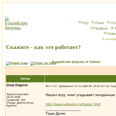
FAQ
Поиск
По
Профиль
Новы
В этом разд
Скажите - как это работает?
Буддийские форумы
->
Чайная
Автор
Dorje Dugarov
№
67389
Добавлено: Чт 21 Май 09, 10:04 (17 лет том
Зарегистрирован:
Нашел игру, комп угадывает загаданные о
28.02.2005
Суждений: 193
Откуда: Другпа Кагью.
http://www.ugbereg.ru/magic.html
Бурятия
_________________
Таши Делег