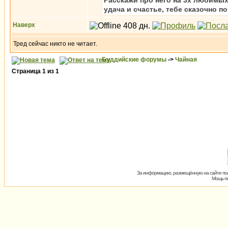
Расскажи про него на 3х любимых 
удача и счастье, тебе сказочно п
Наверх
Тред сейчас никто не читает.
Буддийские форумы
->
Чайная
Страница
1
из
1
За информацию, размещённую на сайте пол
Мощь пх