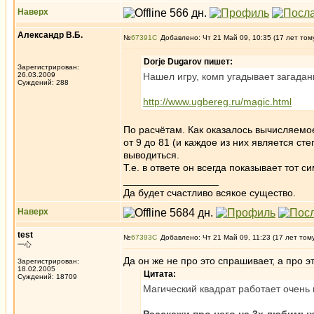
Наверх
Александр В.Б.
№
67391
Добавлено: Чт 21 Май 09, 10:35 (17 лет том
Dorje Dugarov пишет:
Зарегистрирован:
26.03.2009
Нашел игру, комп угадывает загаданн
Суждений: 288
http://www.ugbereg.ru/magic.html
По расчётам. Как оказалось вычисляемое
от 9 до 81 (и каждое из них является с
выводиться.
Т.е. в ответе он всегда показывает тот сим
_________________
Да будет счастливо всякое существо.
Наверх
test
№
67393
Добавлено: Чт 21 Май 09, 11:23 (17 лет том
一心
Да он же не про это спрашивает, а про э
Зарегистрирован:
18.02.2005
Цитата:
Суждений: 18709
Магический квадрат работает очень 