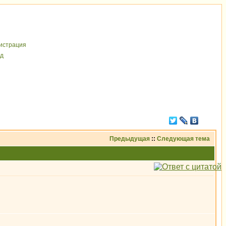
иcтрaция
д
Предыдущая
::
Следующая тема