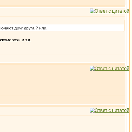
чают друг друга ? или..
коморохи и т.д.