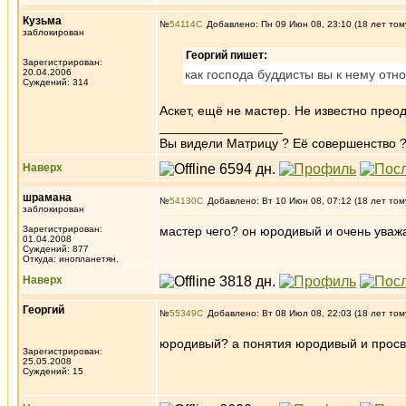
Кузьма
№
54114
Добавлено: Пн 09 Июн 08, 23:10 (18 лет том
заблокирован
Георгий пишет:
Зарегистрирован:
20.04.2006
как господа буддисты вы к нему отн
Суждений: 314
Аскет, ещё не мастер. Не известно преод
_________________
Вы видели Матрицу ? Её совершенство ?
Наверх
шрамана
№
54130
Добавлено: Вт 10 Июн 08, 07:12 (18 лет том
заблокирован
Зарегистрирован:
мастер чего? он юродивый и очень уваж
01.04.2008
Суждений: 877
Откуда: инопланетян.
Наверх
Георгий
№
55349
Добавлено: Вт 08 Июл 08, 22:03 (18 лет том
юродивый? а понятия юродивый и просве
Зарегистрирован:
25.05.2008
Суждений: 15