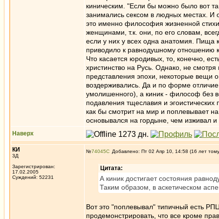
киническим. "Если бы можно было вот та
занимались сексом в людных местах. И о
это именно философия жизненной стихи
женщинами, т.к. они, по его словам, вс
если у них у всех одна анатомия. Пища к
приводило к равнодушному отношению ко
Что касается юродивых, то, конечно, ест
христинство на Русь. Однако, не смотря
представления эпохи, некоторые вещи о
воздерживались. Да и по форме отличие
умолишенного), а киник - философ без 
подавления тщеславия и эгоистических п
как бы смотрит на мир и поплевывает на
основывался на гордыне, чем изживал и
Наверх
КИ
№
74045
Добавлено: Пт 02 Апр 10, 14:58 (16 лет том
3Д
Зарегистрирован:
Цитата:
17.02.2005
Суждений: 52231
А киник достигает состояния равнод
Таким образом, в аскетическом аспе
Вот это "поплевывал" типичный есть РПЦ-
продемонстрировать, что все кроме прав