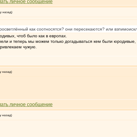
у назад)
осветлённый как соотносятся? они пересекаются? или взпимоисклю
одивых, чтоб было как в европах.
пели и теперь мы можем только догадываться кем были юродивые, с
ривлекаем чужую.
у назад)
у назад)