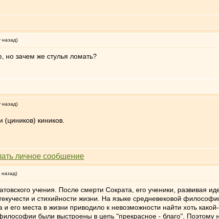
у назад)
, но зачем же стулья ломать?
у назад)
(циников) киников.
 назад)
атовского учения. После смерти Сократа, его ученики, развивая ид
текучести и стихийности жизни. На языке средневековой философи
и его места в жизни приводило к невозможности найти хоть какой
 философии были выстроены в цепь "прекрасное - благо". Поэтому 