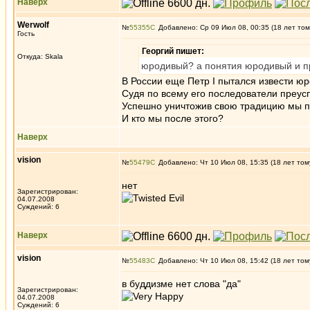
Наверх
Werwolf
№
55355
Добавлено: Ср 09 Июл 08, 00:35 (18 лет том
Гость
Георгий пишет:
Откуда: Skala
юродивый? а понятия юродивый и пр
В России еще Петр I пытался извести юр
Судя по всему его последователи преус
Успешно уничтожив свою традицию мы п
И кто мы после этого?
Наверх
vision
№
55479
Добавлено: Чт 10 Июл 08, 15:35 (18 лет том
нет
Зарегистрирован:
04.07.2008
Суждений: 6
Наверх
vision
№
55483
Добавлено: Чт 10 Июл 08, 15:42 (18 лет том
в буддизме нет слова "да"
Зарегистрирован:
04.07.2008
Суждений: 6