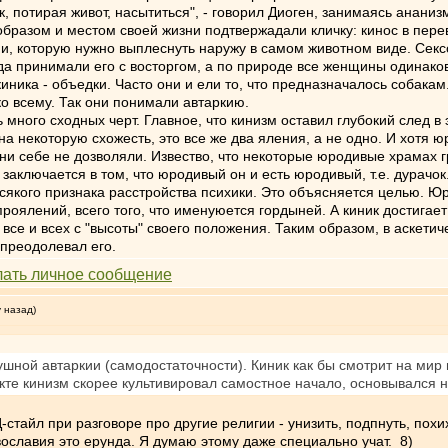
к, потирая живот, насытиться", - говорил Диоген, занимаясь анани
бразом и местом своей жизни подтвержадали кличку: кинос в перев
и, которую нужно выплеснуть наружу в самом животном виде. Сек
егда принимали его с восторгом, а по природе все женщины одинако
иника - объедки. Часто они и ели то, что предназначалось собакам
 всему. Так они понимали автаркию.
ь много сходных черт. Главное, что кинизм оставил глубокий след 
 на некоторую схожесть, это все же два яления, а не одно. И хотя 
ни себе не дозволяли. Извество, что некоторые юродивые храмах 
 заключается в том, что юродивый он и есть юродивый, т.е. дура
всякого признака расстройства психики. Это объясняется целью.
роялений, всего того, что именуюется гордыней. А киник достигае
 все и всех с "высоты" своего положения. Таким образом, в аскети
 преодолевал его.
у назад)
ушной автаркии (самодостаточности). Киник как бы смотрит на мир 
кте кинизм скорее культивировал самостное начало, основывался н
стайл при разговоре про другие религии - унизить, подпнуть, похи
ославия это ерунда. Я думаю этому даже специально учат. 8)