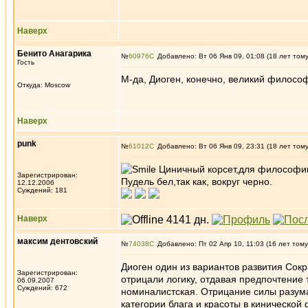
Наверх
Бенито Анагарика
№
60976
Добавлено: Вт 06 Янв 09, 01:08 (18 лет том
Гость
М-да, Диоген, конечно, великий философ
Откуда: Moscow
Наверх
punk
№
61012
Добавлено: Вт 06 Янв 09, 23:31 (18 лет том
Циничный корсет,для философии 
Зарегистрирован:
Пудель бел,так как, вокруг черно.
12.12.2006
Суждений: 181
Наверх
максим дентовский
№
74038
Добавлено: Пт 02 Апр 10, 11:03 (16 лет тому
Диоген один из вариантов развития Сокр
Зарегистрирован:
отрицали логику, отдавая предпочтение 
06.09.2007
Суждений: 672
номиналистская. Отрицание силы разума 
категории блага и красоты в кинической