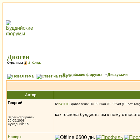
Диоген
Страницы
1
,
2
След.
Буддийские форумы
->
Дискуссии
Автор
Георгий
№
54111
Добавлено: Пн 09 Июн 08, 22:49 (18 лет том
как господа буддисты вы к нему относит
Зарегистрирован:
25.05.2008
Суждений: 15
Наверх