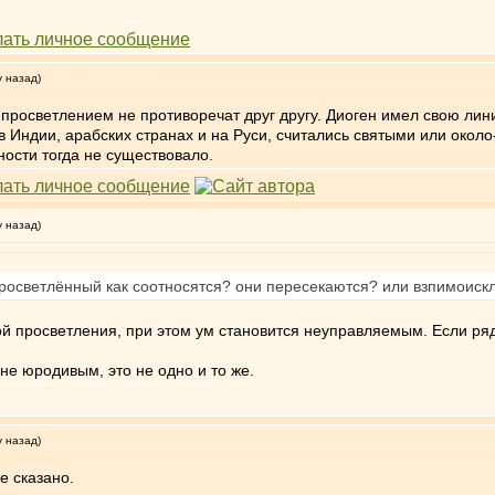
у назад)
 просветлением не противоречат друг другу. Диоген имел свою ли
, в Индии, арабских странах и на Руси, считались святыми или око
ости тогда не существовало.
у назад)
осветлённый как соотносятся? они пересекаются? или взпимоисклю
 просветления, при этом ум становится неуправляемым. Если ряд
не юродивым, это не одно и то же.
у назад)
е сказано.