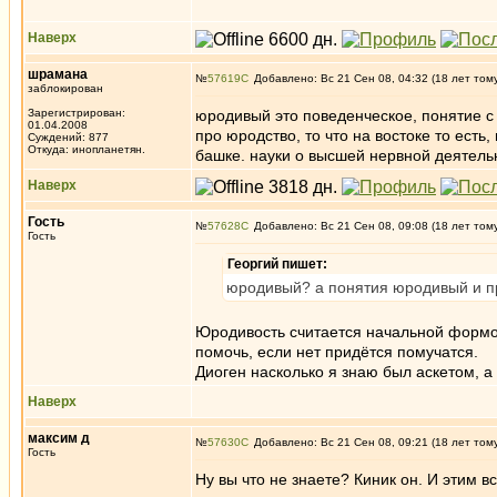
Наверх
шрамана
№
57619
Добавлено: Вс 21 Сен 08, 04:32 (18 лет том
заблокирован
Зарегистрирован:
юродивый это поведенческое, понятие с
01.04.2008
про юродство, то что на востоке то есть
Суждений: 877
Откуда: инопланетян.
башке. науки о высшей нервной деятельн
Наверх
Гость
№
57628
Добавлено: Вс 21 Сен 08, 09:08 (18 лет том
Гость
Георгий пишет:
юродивый? а понятия юродивый и пр
Юродивость считается начальной формой
помочь, если нет придётся помучатся.
Диоген насколько я знаю был аскетом, а 
Наверх
максим д
№
57630
Добавлено: Вс 21 Сен 08, 09:21 (18 лет том
Гость
Ну вы что не знаете? Киник он. И этим вс