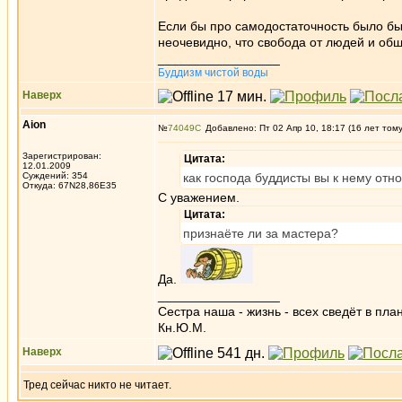
Если бы про самодостаточность было бы
неочевидно, что свобода от людей и об
_________________
Буддизм чистой воды
Наверх
Aion
№
74049
Добавлено: Пт 02 Апр 10, 18:17 (16 лет том
Зарегистрирован:
Цитата:
12.01.2009
Суждений: 354
как господа буддисты вы к нему отн
Откуда: 67N28,86E35
С уважением.
Цитата:
признаёте ли за мастера?
Да.
_________________
Сестра наша - жизнь - всех сведёт в пла
Кн.Ю.М.
Наверх
Тред сейчас никто не читает.