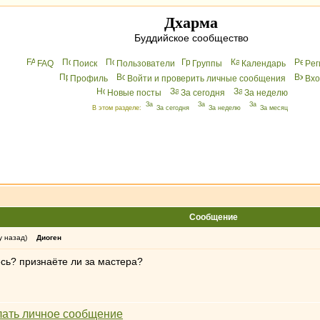
Дхарма
Буддийское сообщество
FAQ
Поиск
Пользователи
Группы
Календарь
Peг
Профиль
Войти и проверить личные сообщения
Вхo
Новые посты
За сегодня
За неделю
В этом разделе:
За сегодня
За неделю
За месяц
Сообщение
у назад)
Диоген
есь? признаёте ли за мастера?