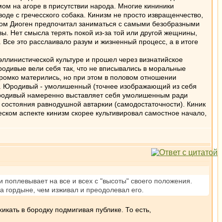
змом на агоре в присутствии народа. Многие кининики
оде с гречесского собака. Кинизм не просто извращенчество,
сом Диоген предпочитал заниматься с самыми безобразными
вы. Нет смысла терять покой из-за той или другой жещнины,
. Все это расслаивало разум и жизненный процесс, а в итоге
в эллинистической культуре и прошел через визнатийское
юродивые вели себя так, что не вписывались в моральные
громко матерились, но при этом в половом отношении
чок. Юродивый - умолишенный (точнее изображающий из себя
 Юродивый намеренно выставляет себя умолишенным ради
т состояния равнодушной автаркии (самодостаточности). Киник
ческом аспекте кинизм скорее культивировал самостное начало,
и поплевывает на все и всех с "высоты" своего положения.
а гордыне, чем изживал и преодолевал его.
хикать в бородку подмигивая публике. То есть,