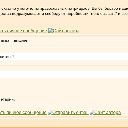
 сказано у кого-то из православных патриархов, Вы бы быстро наш
щества подразумевает и свободу от поребности "поплевывать" и в
у назад)
Re: Диоген
оситесь?
нетарий.