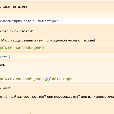
у назад)
Re: Диоген
оситесь? признаёте ли за мастера?
олел ли он своя "Я".
 Миллиарды людей живут полноценной жизнью...во сне!
у назад)
аем.
у назад)
тлённый как соотносятся? они пересекаются? или взпимоисключают