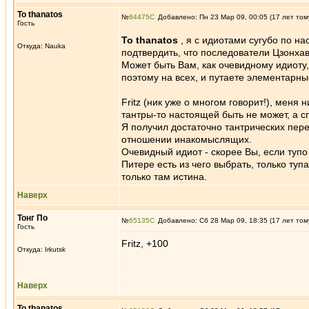
To thanatos
№
64475
Добавлено: Пн 23 Мар 09, 00:05 (17 лет том
Гость
To thanatos
, я с идиотами сугубо по на
Откуда: Nauka
подтвердить, что последователи Цзонха
Может быть Вам, как очевидному идиоту, 
поэтому на всех, и путаете элементарны
Fritz (ник уже о многом говорит!), меня 
тантры-то настоящей быть не может, а с
Я получил достаточно тантрических пере
отношении инакомыслящих.
Очевидный идиот - скорее Вы, если тупо
Питере есть из чего выбрать, только туп
только там истина.
Наверх
Тонг По
№
65135
Добавлено: Сб 28 Мар 09, 18:35 (17 лет том
Гость
Fritz, +100
Откуда: Irkutsk
Наверх
To thanatos