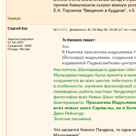
причем Камалашила сыграл важную роль 
Е.А. Торчинов "Введение в буддизм", ч.5
Наверх
Сергей Хос
№
65165
Добавлено: Вс 29 Мар 09, 20:48 (17 лет том
Зарегистрирован:
To thanatos пишет:
07.04.2007
Суждений: 1688
Хос:
Откуда: Москва
В Ньингма прасангика-мадхьямика
(Йогачара)-мадхьямика, созданная 
издаваемой Падмасамбхава-центро
Настоятель Шантиракшита даровал обет
Муласарвастивадин была принята в каче
сохраняется во всех школах тибетского 
в особенности, изучение философской 
переведены работы мастера Чандракирт
философии всех Новых Школ тибетского 
Шантиракшиты.
Прасангика Мадхьямик
всех новых школ Сарма-пы, но и бол
Джон Рейнолдс
Золотые письмена
Что касается Кхенпо Палдена, то одна и
Мадхьямики”.