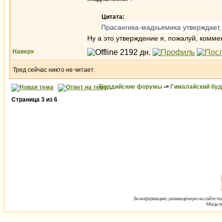
Цитата:
Прасангика-мадхьямика утверждает, 
Ну а это утверждение я, пожалуй, коммен
Наверх
Тред сейчас никто не читает.
Буддийские форумы
->
Гималайский бу
Страница
3
из
6
За информацию, размещённую на сайте пол
Мощь пх