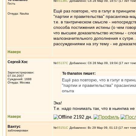
№
65136
Добавлено: Сб 28 Мар 09, 18:57 (17 лет том
Гость
Ещё раз повторю, что в гэлуг в принци
Откуда: Nauka
"партии и правительства" прасангика-м
т.е. в тантрическом смысле - непосред
способа постижения истины (о чем говор
что высшее доказательство истины - сл
малозначительного дополнения к сутре. А
рассуждениями на эту тему - не доказат
Наверх
Сергей Хос
№
65137
Добавлено: Сб 28 Мар 09, 19:04 (17 лет том
Зарегистрирован:
To thanatos пишет:
07.04.2007
Суждений: 1688
Ещё раз повторю, что в гэлуг в пр
Откуда: Москва
"партии и правительства" прасанги
опыта
Эка!
Т.е. надо понимать так, что в ньингма 
Наверх
Вантус
№
65151
Добавлено: Вс 29 Мар 09, 01:13 (17 лет том
заблокирован