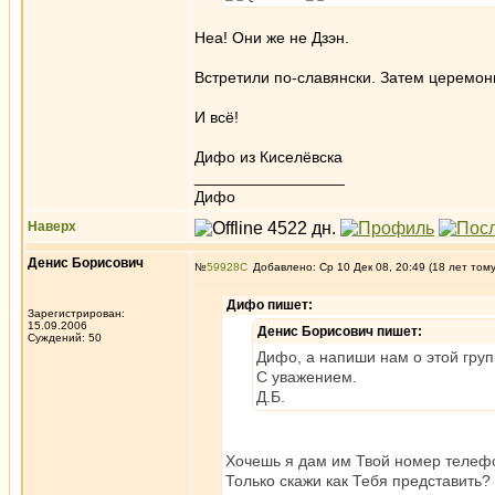
Неа! Они же не Дзэн.
Встретили по-славянски. Затем церемон
И всё!
Дифо из Киселёвска
_________________
Дифо
Наверх
Денис Борисович
№
59928
Добавлено: Ср 10 Дек 08, 20:49 (18 лет том
Дифо пишет:
Зарегистрирован:
15.09.2006
Денис Борисович пишет:
Суждений: 50
Дифо, а напиши нам о этой груп
С уважением.
Д.Б.
Хочешь я дам им Твой номер телеф
Только скажи как Тебя представить?