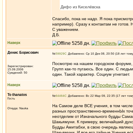
Дифо из Киселёвска
Спасибо, пока не надо. Я пока присмотрю
например). Сразу к контактам не готов.
С уважением.
Д.Б.
Наверх
Денис Борисович
№
59929
Добавлено: Ср 10 Дек 08, 20:50 (18 лет том
Посмотрю на нашем городском форуме, м
Зарегистрирован:
Групп как-то пугаюсь. Все один. С людь
15.09.2006
Суждений: 50
один. Такой характер. Социум угнетает.
Наверх
To thanatos
№
64464
Добавлено: Вс 22 Мар 09, 22:35 (17 лет том
Гость
На Самом деле ВСЕ учения, в том числе
Откуда: Nauka
разных пространственно-временнЫх точк
неотделим от Изначального будды Саман
Шакьямуни. К примеру, величайший духо
Будды Амитабхи, в свою очередь являющ
Шакьямуни. И все его тайные Учения ест