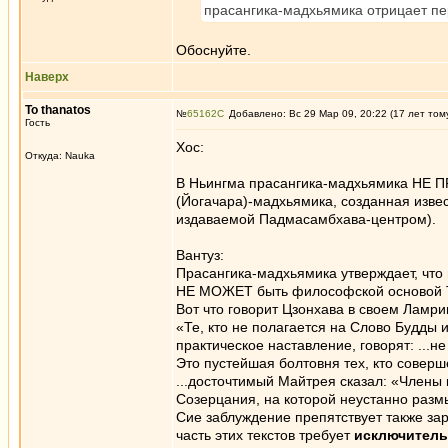
прасангика-мадхьямика отрицает пе
Обоснуйте.
Наверх
To thanatos
№
65162
Добавлено: Вс 29 Мар 09, 20:22 (17 лет том
Гость
Хос:
Откуда: Nauka
В Ньингма прасангика-мадхьямика НЕ 
(Йогачара)-мадхьямика, созданная изв
издаваемой Падмасамбхава-центром).
Вантуз:
Прасангика-мадхьямика утверждает, что 
НЕ МОЖЕТ быть философской основой 
Вот что говорит Цзонхава в своем Ламри
«Те, кто не полагается на Слово Будды
практическое наставление, говорят: ...н
Это пустейшая болтовня тех, кто соверш
...досточтимый Майтрея сказал: «Члены
Созерцания, на которой неустанно разм
Сие заблуждение препятствует также за
часть этих текстов требует
исключитель