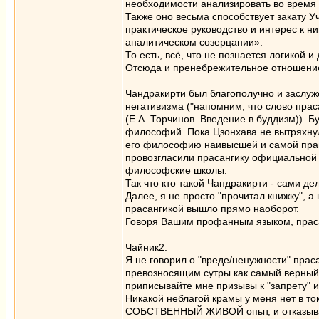
необходимости анализировать во время 
Также оно весьма способствует закату 
практическое руководство и интерес к 
аналитическом созерцании».
То есть, всё, что не познается логикой
Отсюда и пренебрежительное отношение г
Чандракирти был благополучно и заслуж
негативизма ("напомним, что слово пра
(Е.А. Торчинов. Введение в буддизм)). Б
философий. Пока Цзонхава не вытряхну
его философию наивысшей и самой прав
провозгласили прасангику официальной 
философские школы.
Так что кто такой Чандракирти - сами дел
Далее, я не просто "прочитал книжку", а
прасангикой вышло прямо наоборот.
Говоря Вашим профанным языком, прасанг
Чайник2:
Я не говорил о "вреде/ненужности" прас
превозносящим сутры как самый верный п
приписывайте мне призывы к "запрету" 
Никакой неблагой крамы у меня нет в то
СОБСТВЕННЫЙ ЖИВОЙ опыт, и отказыватьс