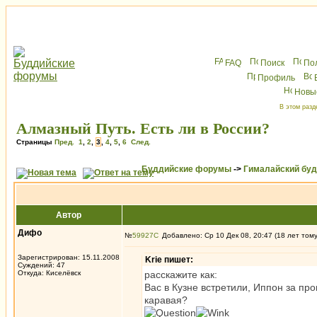
FAQ
Поиск
По
Профиль
Новы
В этом разд
Алмазный Путь. Есть ли в России?
Страницы
Пред.
1
,
2
,
3
,
4
,
5
,
6
След.
Буддийские форумы
->
Гималайский бу
Автор
Дифо
№
59927
Добавлено: Ср 10 Дек 08, 20:47 (18 лет том
Зарегистрирован: 15.11.2008
Krie пишет:
Суждений: 47
Откуда: Киселёвск
расскажите как:
Вас в Кузне встретили, Иппон за п
каравая?