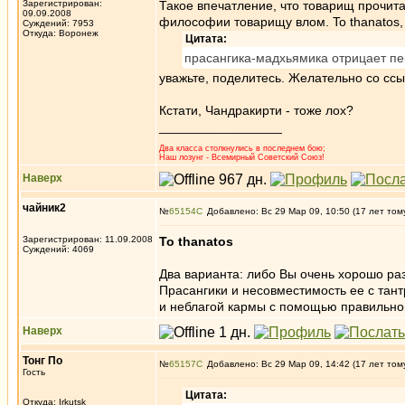
Зарегистрирован:
Такое впечатление, что товарищ прочитал
09.09.2008
философии товарищу влом. To thanatos, с
Суждений: 7953
Откуда: Воронеж
Цитата:
прасангика-мадхьямика отрицает пе
уважьте, поделитесь. Желательно со сс
Кстати, Чандракирти - тоже лох?
_________________
Два класса столкнулись в последнем бою;
Наш лозунг - Всемирный Советский Союз!
Наверх
чайник2
№
65154
Добавлено: Вс 29 Мар 09, 10:50 (17 лет том
Зарегистрирован: 11.09.2008
To thanatos
Суждений: 4069
Два варианта: либо Вы очень хорошо ра
Прасангики и несовместимость ее с тант
и неблагой кармы с помощью правильно
Наверх
Тонг По
№
65157
Добавлено: Вс 29 Мар 09, 14:42 (17 лет том
Гость
Цитата:
Откуда: Irkutsk