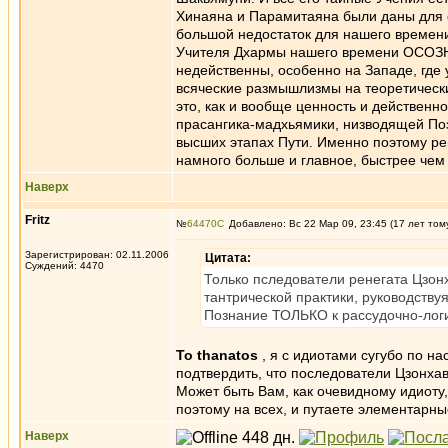
Хинаяна и Парамитаяна были даны для 
большой недостаток для нашего времени
Учителя Дхармы нашего времени ОСОЗНА
недейственны, особенно на Западе, где 
всяческие размышлизмы на теоретически
это, как и вообще ценность и действенн
прасангика-мадхьямики, низводящей Поз
высших этапах Пути. Именно поэтому ре
намного больше и главное, быстрее чем
Наверх
Fritz
№
64470
Добавлено: Вс 22 Мар 09, 23:45 (17 лет том
Зарегистрирован: 02.11.2006
Цитата:
Суждений: 4470
Только пследователи ренегата Цзонх
тантрической практики, руководств
Познание ТОЛЬКО к рассудочно-логи
To thanatos
, я с идиотами сугубо по на
подтвердить, что последователи Цзонха
Может быть Вам, как очевидному идиоту, 
поэтому на всех, и путаете элементарн
Наверх