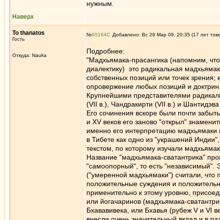
нужным.
Наверх
To thanatos
№
65164
Добавлено: Вс 29 Мар 09, 20:35 (17 лет том
Гость
Подробнее:
Откуда: Nauka
"Мадхьямака-прасангика (напомним, что
диалектику) это радикальная мадхьямака
собственных позиций или точек зрения; 
опровержение любых позиций и доктрин
Крупнейшими представителями радикаль
(VII в.), Чандракирти (VII в.) и Шантид
Его сочинения вскоре были почти забыт
и XV веков его заново "открыл" знамен
именно его интерпретацию мадхьямаки 
в Тибете как одно из "украшений Индии"
текстом, по которому изучали мадхьямак
Название "мадхьямака-сватантрика" проис
"самоопорный", то есть "независимый". 
("умеренной мадхьямаки") считали, что
положительные суждения и положительн
применительно к этому уровню, присоед
или йогачаринов (мадхьямака-сватантр
Бхававивека, или Бхавья (рубеж V и VI 
внесли очень значительный вклад и в ра