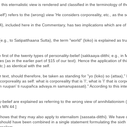
, this eternalistic view is rendered and classified in the terminology
elf') refers to the (wrong) view 'He considers corporeality, etc., as the 
4), included here in the Commentary, has two implications which are of 
.g., to Satipatthaana Sutta), the term "world" (loko) is explained as trul
 first of the twenty types of personality-belief (sakkaaya-ditthi; e.g., in M
es (as in the earlier part of §15 of our text). Hence the application of t
tc.) as identical with the self.
 text, should therefore, be taken as standing for "yo (loko) so (attaa)," l
oreality as self: what is corporeality that is 'I'; what is 'I' that is cor
ruupan' ti ruupañca advaya.m samanupassati)." According to this inter
lity-belief are explained as referring to the wrong view of annihilationis
o MN 44.]
shows that they may also apply to eternalism (sassata-ditthi). We have co
ould have been combined in a single statement formulating the sixth "gro