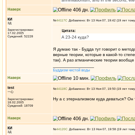
annihilationism, and in the second, ete
Наверх
КИ
№
44117
Добавлено: Вт 13 Ноя 07, 19:42 (19 лет тому
3Д
Зарегистрирован:
Цитата:
17.02.2005
Суждений: 52228
А 23-24 куда?
Я думаю так - Будда тут говорит о мето
верные теории, которые в какой-то степ
так). А раз атманические теории вообще 
_________________
Буддизм чистой воды
Наверх
test
№
44118
Добавлено: Вт 13 Ноя 07, 19:50 (19 лет тому
一心
Ну а с этернализмом куда деваться? Он то
Зарегистрирован:
18.02.2005
Суждений: 18709
Наверх
КИ
№
44120
Добавлено: Вт 13 Ноя 07, 19:58 (19 лет том
3Д