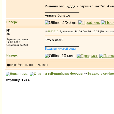
Именно это Будда и отрицал как "я". Ах
_________________
живите больше
Наверх
КИ
№
297391
Добавлено: Вс 09 Окт 16, 16:23 (10 лет то
3Д
Зарегистрирован:
Это о чем?
17.02.2005
_________________
Суждений: 52228
Буддизм чистой воды
Наверх
Тред сейчас никто не читает.
Буддийские форумы
->
Буддистская фи
Страница
3
из
4