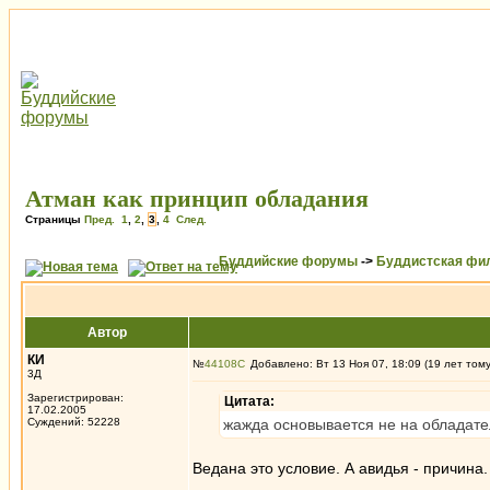
Атман как принцип обладания
Страницы
Пред.
1
,
2
,
3
,
4
След.
Буддийские форумы
->
Буддистская фи
Автор
КИ
№
44108
Добавлено: Вт 13 Ноя 07, 18:09 (19 лет том
3Д
Зарегистрирован:
Цитата:
17.02.2005
Суждений: 52228
жажда основывается не на обладател
Ведана это условие. А авидья - причина.
_________________