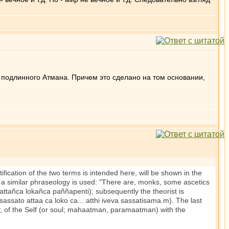
ие подлинного Атмана. Причем это сделано на том основании,
dentification of the two terms is intended here, will be shown in the
 a similar phraseology is used: "There are, monks, some ascetics
ttañca lokañca paññapenti); subsequently the theorist is
 (sassato attaa ca loko ca... atthi iveva sassatisama.m). The last
ity, of the Self (or soul; mahaatman, paramaatman) with the