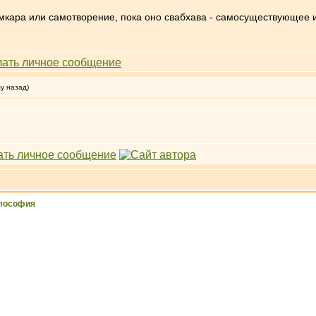
амкара или самотворение, пока оно свабхава - самосуществующее и
му назад)
лософия