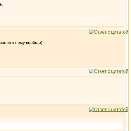
е.
шения к нему вообще).