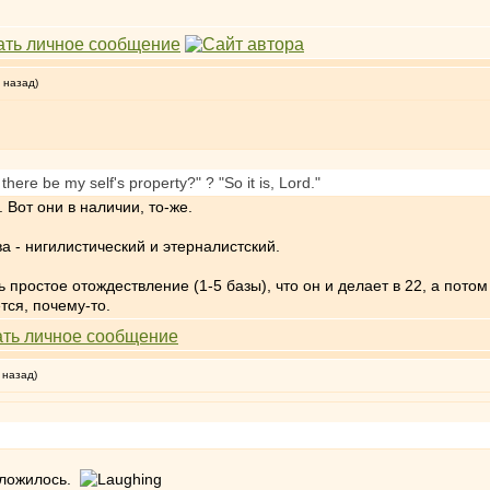
 назад)
there be my self's property?" ? "So it is, Lord."
 Вот они в наличии, то-же.
два - нигилистический и этерналистский.
простое отождествление (1-5 базы), что он и делает в 22, а потом 
ся, почему-то.
 назад)
сложилось.