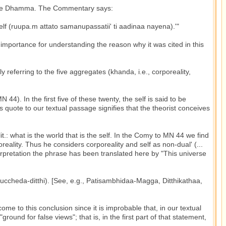
 of the Dhamma. The Commentary says:
self (ruupa.m attato samanupassatii' ti aadinaa nayena).'"
importance for understanding the reason why it was cited in this
y referring to the five aggregates (khanda, i.e., corporeality,
N 44). In the first five of these twenty, the self is said to be
his quote to our textual passage signifies that the theorist conceives
it.: what is the world that is the self. In the Comy to MN 44 we find
poreality. Thus he considers corporeality and self as non-dual' (...
pretation the phrase has been translated here by "This universe
m (uccheda-ditthi). [See, e.g., Patisambhidaa-Magga, Ditthikathaa,
me to this conclusion since it is improbable that, in our textual
und for false views"; that is, in the first part of that statement,