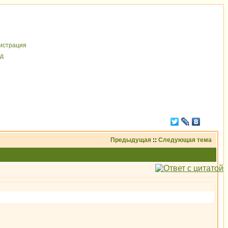
иcтрaция
д
Предыдущая
::
Следующая тема