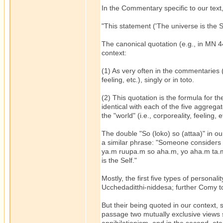
In the Commentary specific to our text
"This statement ('The universe is the S
The canonical quotation (e.g., in MN 4
context:
(1) As very often in the commentaries (e
feeling, etc.), singly or in toto.
(2) This quotation is the formula for the
identical with each of the five aggregat
the "world" (i.e., corporeality, feeling, e
The double "So (loko) so (attaa)" in our
a similar phrase: "Someone considers corp
ya.m ruupa.m so aha.m, yo aha.m ta.m 
is the Self."
Mostly, the first five types of persona
Ucchedaditthi-niddesa; further Comy t
But their being quoted in our context, 
passage two mutually exclusive views sh