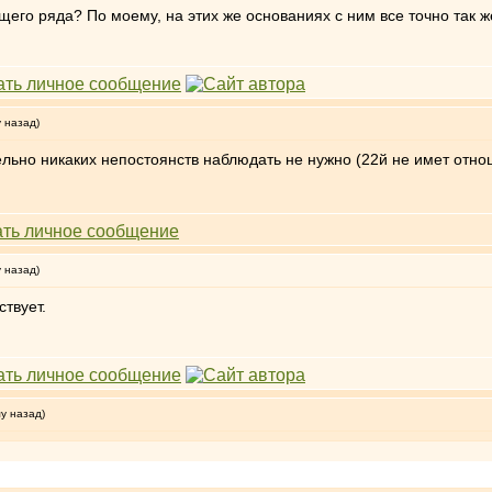
щего ряда? По моему, на этих же основаниях с ним все точно так ж
у назад)
ельно никаких непостоянств наблюдать не нужно (22й не имет отно
у назад)
ствует.
му назад)