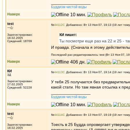
_________________
Буддизм чистой воды
Наверх
test
№
44112
Добавлено: Вт 13 Ноя 07, 19:13 (19 лет тому
一心
КИ пишет:
Зарегистрирован:
18.02.2005
Ты посмотри еще раз на 22 и 25 - т
Суждений: 18709
И правда. (Сначала я этому действительн
Последний раз редактировалось: test (Вт 13 Ноя 07, 19
Наверх
КИ
№
44113
Добавлено: Вт 13 Ноя 07, 19:14 (19 лет тому
3Д
Зарегистрирован:
У тебя 25 получается без предварительны
17.02.2005
какой стати. Но там явная отсылка к пр
Суждений: 52228
_________________
Буддизм чистой воды
Наверх
test
№
44114
Добавлено: Вт 13 Ноя 07, 19:19 (19 лет тому
一心
Тоесть в 25 Будда опровергает утвержден
Зарегистрирован:
18.02.2005
атта
приписаны атману. (А
тут выступа