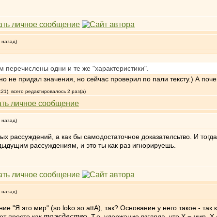
 назад)
ам перечислены одни и те же "характеристики".
о не придал значения, но сейчас проверил по пали тексту.) А поче
:21), всего редактировалось 2 раз(а)
 назад)
х рассуждений, а как бы самодостаточное доказателсьтво. И тогда 
едыдущим рассуждениям, и это ты как раз игнорируешь.
 назад)
ие "Я это мир" (so loko so attA), так? Основание у него такое - та
тождество
ет просто как
. Т.е. удержание взгляда, что X = мир, X