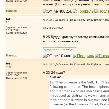
Суждений: 18709
ложен. (Но, это противоречит тому, что т
Наверх
КИ
№
44115
Добавлено: Вт 13 Ноя 07, 19:28 (19 лет тому
3Д
Зарегистрирован:
Как я считаю:
17.02.2005
Суждений: 52228
В 25 Будда критикует взгляд самкхьяико
которое показано в 22.
_________________
Буддизм чистой воды
Наверх
test
№
44116
Добавлено: Вт 13 Ноя 07, 19:36 (19 лет тому
一心
А 23-24 куда?
Зарегистрирован:
18.02.2005
сноска:
Суждений: 18709
19. "The universe is the Self," lit.: "Thi
following comments. The best explanat
and brahmans who are eternalists and 
introduced as stating his view in simila
term appears likewise in our text; see 
universe (or the Universal Spirit, Bra