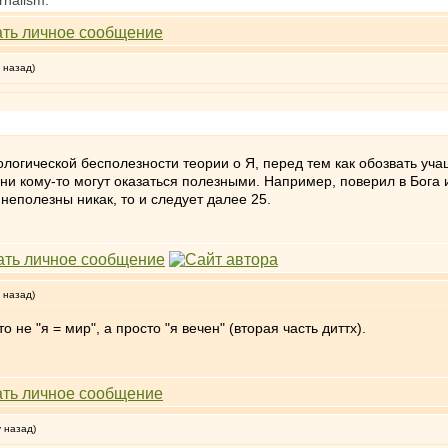
rnalism.
 назад)
дологической бесполезности теории о Я, перед тем как обозвать уч
ени кому-то могут оказаться полезными. Например, поверил в Бога и
неполезны никак, то и следует далее 25.
 назад)
 не "я = мир", а просто "я вечен" (вторая часть диттх).
у назад)