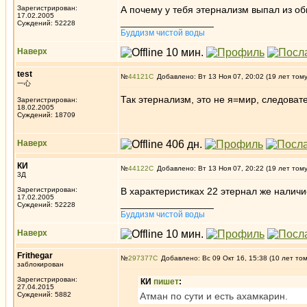
Зарегистрирован:
А почему у тебя этернализм выпал из об
17.02.2005
_________________
Суждений: 52228
Буддизм чистой воды
Наверх
test
№
44121
Добавлено: Вт 13 Ноя 07, 20:02 (19 лет том
一心
Так этернализм, это не я=мир, следоват
Зарегистрирован:
18.02.2005
Суждений: 18709
Наверх
КИ
№
44122
Добавлено: Вт 13 Ноя 07, 20:22 (19 лет том
3Д
Зарегистрирован:
В характеристиках 22 этернал же наличи
17.02.2005
_________________
Суждений: 52228
Буддизм чистой воды
Наверх
Frithegar
№
297377
Добавлено: Вс 09 Окт 16, 15:38 (10 лет то
заблокирован
Зарегистрирован:
КИ
пишет
:
27.04.2015
Суждений: 5882
Атман по сути и есть ахамкарин.