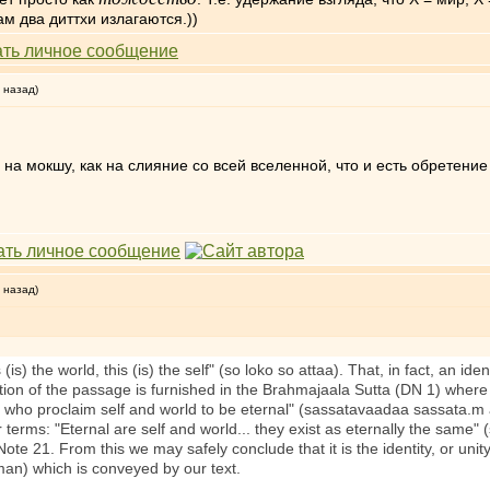
ам два диттхи излагаются.))
 назад)
в на мокшу, как на слияние со всей вселенной, что и есть обретен
 назад)
s (is) the world, this (is) the self" (so loko so attaa). That, in fact, an i
ion of the passage is furnished in the Brahmajaala Sutta (DN 1) where
who proclaim self and world to be eternal" (sassatavaadaa sassata.m a
r terms: "Eternal are self and world... they exist as eternally the same"
Note 21. From this we may safely conclude that it is the identity, or un
hman) which is conveyed by our text.