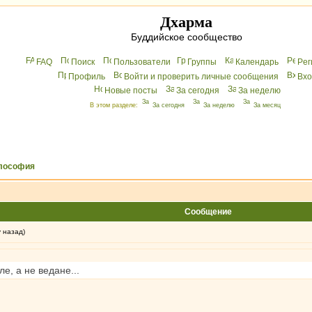
Дхарма
Буддийское сообщество
FAQ
Поиск
Пользователи
Группы
Календарь
Peг
Профиль
Войти и проверить личные сообщения
Вхo
Новые посты
За сегодня
За неделю
В этом разделе:
За сегодня
За неделю
За месяц
лософия
Сообщение
у назад)
е, а не ведане...