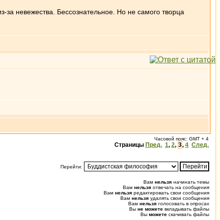
з-за невежества. Бессознательное. Но не самого творца
Часовой пояс: GMT + 4
Страницы
Пред.
1
,
2
,
3
,
4
След.
Перейти:
Вам
нельзя
начинать темы
Вам
нельзя
отвечать на сообщения
Вам
нельзя
редактировать свои сообщения
Вам
нельзя
удалять свои сообщения
Вам
нельзя
голосовать в опросах
Вы
не можете
вкладывать файлы
Вы
можете
скачивать файлы