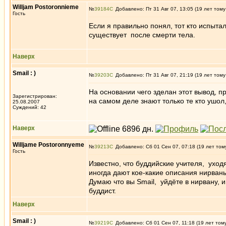
Willjam Postoronnieme
№
39184
Добавлено: Пт 31 Авг 07, 13:05 (19 лет тому
Гость
Если я правильно понял, тот кто испыта
существует после смерти тела.
Наверх
Smail : )
№
39203
Добавлено: Пт 31 Авг 07, 21:19 (19 лет тому
На основании чего зделан этот вывод, 
Зарегистрирован:
на самом деле знают только те кто ушол
25.08.2007
Суждений: 42
Наверх
Willjame Postoronnyeme
№
39213
Добавлено: Сб 01 Сен 07, 07:18 (19 лет том
Гость
Известно, что буддийские учителя, уходя
иногда дают кое-какие описания нирван
Думаю что вы Smail, уйдёте в нирвану, и
буддист.
Наверх
Smail : )
№
39219
Добавлено: Сб 01 Сен 07, 11:18 (19 лет том