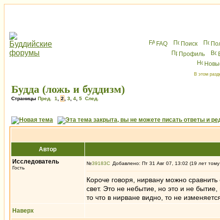
FAQ
Поиск
По
Профиль
Новы
В этом разд
Будда (ложь и буддизм)
Страницы
Пред.
1
,
2
,
3
,
4
,
5
След.
Автор
Исследователь
№
39183
Добавлено: Пт 31 Авг 07, 13:02 (19 лет тому
Гость
Короче говоря, нирвану можно сравнить 
свет. Это не небытие, но это и не бытие,
то что в нирване видно, то не изменяетс
Наверх