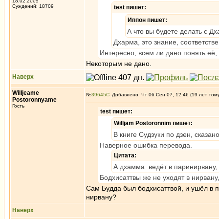
18.02.2005
Суждений: 18709
test пишет:
Иппон пишет:
А что вы будете делать с Дх
Дхарма, это знание, соответстве
Интересно, всем ли дано понять её,
Некоторым не дано.
Наверх
Willjeame
№
39645
Добавлено: Чт 06 Сен 07, 12:46 (19 лет том
Postoronnyame
Гость
test пишет:
Willjam Postoronnim пишет:
В книге Судзуки по дзен, сказан
Наверное ошибка перевода.
Цитата:
А дхамма ведёт в паринирвану,
Бодхисаттвы же не уходят в нирвану
Сам Будда был бодхисаттвой, и ушёл в п
нирвану?
Наверх