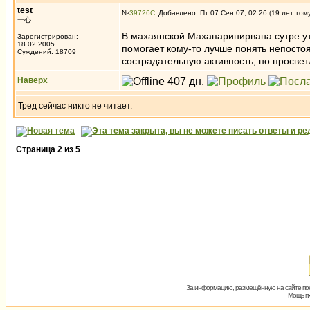
test
№
39726
Добавлено: Пт 07 Сен 07, 02:26 (19 лет том
一心
В махаянской Махапаринирвана сутре утв
Зарегистрирован:
18.02.2005
помогает кому-то лучше понять непостоя
Суждений: 18709
сострадательную активность, но просве
Наверх
Тред сейчас никто не читает.
Страница
2
из
5
За информацию, размещённую на сайте пол
Мощь пх