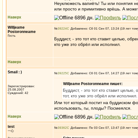
Неуклюжесть вапиёть! Ты или понятия н
или просто и примитивно врёшь. А может
Наверх
Willjeame
№
39224
Добавлено: Сб 01 Сен 07, 13:24 (19 лет том
Postoronneame
Гость
Буддист, - это тот кто ставит целью, об
кто уже это обрёл или исполнил.
Наверх
Smail : )
№
39225
Добавлено: Сб 01 Сен 07, 14:27 (19 лет том
Willjeame Postoronneame пишет:
Зарегистрирован:
25.08.2007
Буддист, - это тот кто ставит цель
Суждений: 42
тот, кто уже это обрёл или исполнил.
Или тот который постит на буддиском ф
использовать, гы, плоды? Посмеялся.
Наверх
test
№
39362
Добавлено: Пн 03 Сен 07, 13:47 (19 лет том
一心