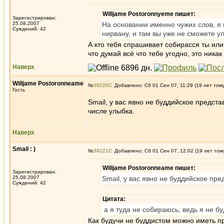
Willjame Postoronnyeme пишет:
Зарегистрирован:
25.08.2007
На основании именно чужих слов, я 
Суждений: 42
нирвану, и там вы уже не сможете ул
А кто тебя спрашивает собирасся ты или
что думай всё что тебе угодно, это ника
Наверх
Willjame Postoronneame
№
39220
Добавлено: Сб 01 Сен 07, 11:29 (19 лет том
Гость
Smail, у вас явно не буддийское предста
числе улыбка.
Наверх
Smail : )
№
39221
Добавлено: Сб 01 Сен 07, 12:02 (19 лет том
Willjame Postoronneame пишет:
Зарегистрирован:
25.08.2007
Smail, у вас явно не буддийское пре
Суждений: 42
Цитата:
а я туда не собираюсь, ведь я не бу
Как будучи не буддистом можно иметь п