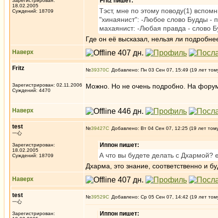
Fritz пишет:
Зарегистрирован:
18.02.2005
Тэст, мне по этому поводу(1) вспом
Суждений: 18709
"хинаянист": -Любое слово Будды - 
махаянист: -Любая правда - слово Б
Где он её высказал, нельзя ли подробне
Наверх
Fritz
№
39370
Добавлено: Пн 03 Сен 07, 15:49 (19 лет том
Зарегистрирован: 02.11.2006
Можно. Но не очень подробно. На форуме 
Суждений: 4470
Наверх
test
№
39427
Добавлено: Вт 04 Сен 07, 12:25 (19 лет том
一心
Иппон пишет:
Зарегистрирован:
18.02.2005
А что вы будете делать с Дхармой? е
Суждений: 18709
Дхарма, это знание, соответственно и бу
Наверх
test
№
39529
Добавлено: Ср 05 Сен 07, 14:42 (19 лет том
一心
Иппон пишет:
Зарегистрирован: